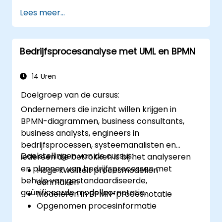
seniorlid te worden van een UML-
Lees meer...
ontwikkelteam.
Bedrijfsprocesanalyse met UML en BPMN
14 Uren
Doelgroep van de cursus:
Ondernemers die inzicht willen krijgen in
BPMN-diagrammen, business consultants,
business analysts, engineers in
bedrijfsprocessen, systeemanalisten en
Doelstellingen van de cursus:
iedereen die betrokken is bij het analyseren
en plannen van bedrijfsprocessen met
Hoge kwaliteit procesmodellen
behulp van gestandaardiseerde,
aanmaken
geünificeerde modelleernotatie.
Modeleren in BPMN-procesnotatie
Opgenomen procesinformatie
vastleggen (as-is)