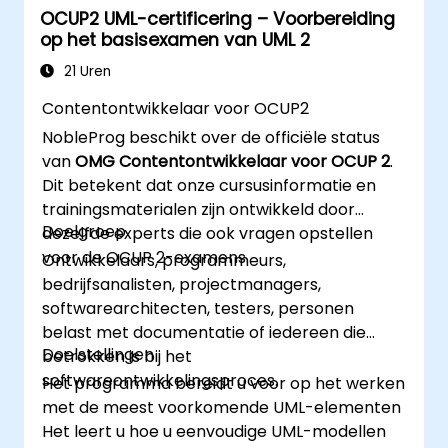
OCUP2 UML-certificering – Voorbereiding
op het basisexamen van UML 2
21 Uren
Contentontwikkelaar voor OCUP2
NobleProg beschikt over de officiële status
van
OMG Contentontwikkelaar voor OCUP 2
.
Dit betekent dat onze cursusinformatie en
trainingsmaterialen zijn ontwikkeld door
Doelgroep
dezelfde experts die ook vragen opstellen
voor de OCUP 2-examens.
Ontwikkelaars, programmeurs,
bedrijfsanalisten, projectmanagers,
softwarearchitecten, testers, personen
belast met documentatie of iedereen die
Doelstellingen
betrokken is bij het
softwareontwikkelingsproces.
Het programma bereidt u voor op het werken
met de meest voorkomende UML-elementen
Het leert u hoe u eenvoudige UML-modellen