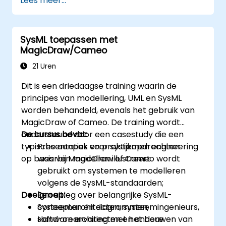
Lees meer...
SysML toepassen met
MagicDraw/Cameo
21 Uren
Dit is een driedaagse training waarin de
principes van modellering, UML en SysML
worden behandeld, evenals het gebruik van
MagicDraw of Cameo. De training wordt
ondersteund door een casestudy die een
De cursus bevat:
typische aanpak voor systemen engineering
Presentaties en praktijkopdrachten
op basis van modellen illustreert.
waarbij MagicDraw of Cameo wordt
gebruikt om systemen te modelleren
volgens de SysML-standaarden;
Doelgroep:
Een uitleg over belangrijke SysML-
concepten en diagrammen;
Systeemarchitecten, systeemingenieurs,
Hand-on ervaring met het bouwen van
softwarearchitecten en andere