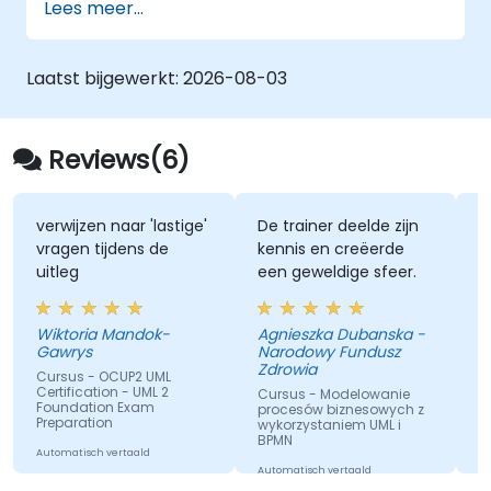
Lees meer...
Geoptimaliseerde processtromen
implementeren voor mensintensieve
processen
Laatst bijgewerkt:
2026-08-03
Complexe procesdefinitie
vereenvoudigen en opsplitsen in beter
beheersbare delen
Reviews(6)
verwijzen naar 'lastige'
De trainer deelde zijn
v
vragen tijdens de
kennis en creëerde
o
uitleg
een geweldige sfeer.
m
e
Wiktoria Mandok-
Agnieszka Dubanska -
Gawrys
Narodowy Fundusz
G
Zdrowia
A
Cursus - OCUP2 UML
Certification - UML 2
Cursus - Modelowanie
C
Foundation Exam
procesów biznesowych z
C
Preparation
wykorzystaniem UML i
f
BPMN
e
Automatisch vertaald
Automatisch vertaald
Au