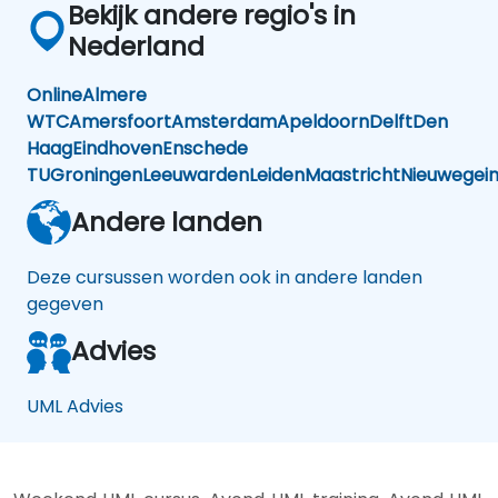
Bekijk andere regio's in
Nederland
Online
Almere
WTC
Amersfoort
Amsterdam
Apeldoorn
Delft
Den
Haag
Eindhoven
Enschede
TU
Groningen
Leeuwarden
Leiden
Maastricht
Nieuwegei
Andere landen
Deze cursussen worden ook in andere landen
gegeven
Advies
UML Advies