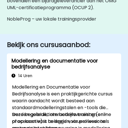
bovendien een bijdrageleverancier aan het OMG
UML-certificatieprogramma (OCUP 2).
NobleProg – uw lokale trainingsprovider
Bekijk ons cursusaanbod:
Modellering en documentatie voor
bedrijfsanalyse
14 Uren
Modellering en Documentatie voor
Bedrijfsanalyse is een praktijkgerichte cursus
waarin aandacht wordt besteed aan
standaardmodelleringstalen en -tools die
worden gebruikt om bedrijfsvereisten en -
Deze begeleide, interactieve training (online
processen vast te leggen, visueel weer te
of op locatie) is bedoeld voor professionals