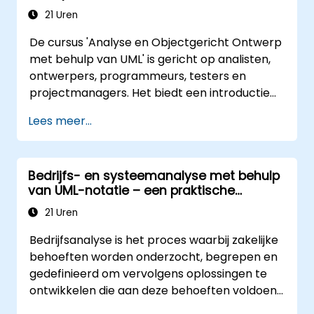
21 Uren
De cursus 'Analyse en Objectgericht Ontwerp
met behulp van UML' is gericht op analisten,
ontwerpers, programmeurs, testers en
projectmanagers. Het biedt een introductie
tot systeemmodellering via UML. Aan de hand
Lees meer...
van een casestudy leren de deelnemers hoe
ze vereisten en bedrijfsprocessen kunnen
modelleren, evenals hoe functionele en niet-
Bedrijfs- en systeemanalyse met behulp
functionele eisen gedocumenteerd worden.
van UML-notatie – een praktische
Verder behandelt de cursus het analytische
workshop voor product owners binnen
model, de ontwerpfasen – zowel statisch als
21 Uren
Scrum
dynamisch – en geeft praktijkgerichte
Bedrijfsanalyse is het proces waarbij zakelijke
begeleiding bij het gebruik van Enterprise
behoeften worden onderzocht, begrepen en
Architect voor modellering. Uiteindelijk levert
gedefinieerd om vervolgens oplossingen te
dit een stevige basis op om efficiënt
ontwikkelen die aan deze behoeften voldoen.
systeemmodellen te creëren binnen
Het vormt een essentieel onderdeel van het
organisaties, waarbij UML in alle fases van