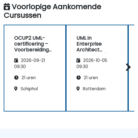
Voorlopige Aankomende
Cursussen
OCUP2 UML-
UML in
certificering –
Enterprise
Voorbereiding
Architect
op het
(workshops)
2026-09-21
2026-10-05
basisexamen
van UML 2
09:30
09:30
21 uren
21 uren
Schiphol
Rotterdam