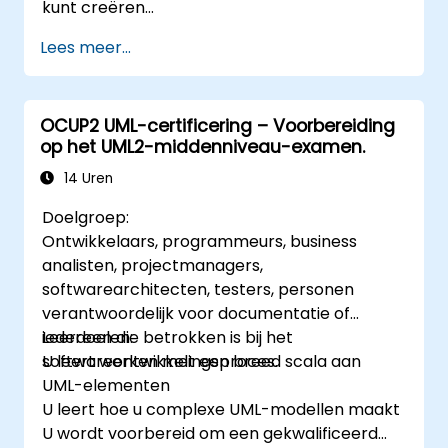
kunt creëren
Het zorgt ervoor dat u klaar bent om lid te
Lees meer...
worden van een UML-ontwikkelteam
OCUP2 UML-certificering – Voorbereiding
op het UML2-middenniveau-examen.
14 Uren
Doelgroep:
Ontwikkelaars, programmeurs, business
analisten, projectmanagers,
softwarearchitecten, testers, personen
verantwoordelijk voor documentatie of
iedereen die betrokken is bij het
Leerdoelen:
softwareontwikkelingsproces.
U leert werken met een breed scala aan
UML-elementen
U leert hoe u complexe UML-modellen maakt
U wordt voorbereid om een gekwalificeerd