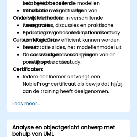
voorbeeldmodellen;
belanghebbenden die modellen
Informatie over het volgen van
ontwikkelen of gebruiken.
Onderwijsmethoden:
modèlelementen in verschillende
weergaven;
Presentaties, discussies en praktische
Een uitleg over hoe de functionaliteiten
opdrachten gebaseerd op de casestudy.
Cursusmaterialen:
van MagicDraw efficiënt kunnen worden
benut;
Presentatie slides, het modellenmodel uit
De cursus is gebaseerd op een
de casestudy en beschrijvingen van de
consequente casestudy.
praktijkopdrachten.
Certificaten:
Iedere deelnemer ontvangt een
NobleProg-certificaat als bewijs dat hij/zij
aan de training heeft deelgenomen.
Lees meer...
Analyse en objectgericht ontwerp met
behulp van UML