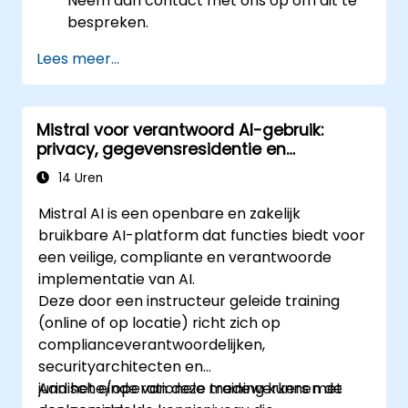
Neem dan contact met ons op om dit te
bespreken.
Lees meer...
Mistral voor verantwoord AI-gebruik:
privacy, gegevensresidentie en
bedrijfsbeheersing
14 Uren
Mistral AI is een openbare en zakelijk
bruikbare AI-platform dat functies biedt voor
een veilige, compliante en verantwoorde
implementatie van AI.
Deze door een instructeur geleide training
(online of op locatie) richt zich op
complianceverantwoordelijken,
securityarchitecten en
juridische/operationele medewerkers met
Aan het einde van deze training kunnen de