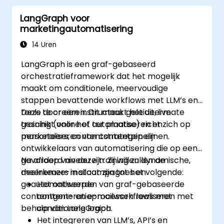
LangGraph voor
marketingautomatisering
14 Uren
LangGraph is een graf-gebaseerd
orchestratieframework dat het mogelijk
maakt om conditionele, meervoudige
stappen bevattende workflows met LLM’s en
tools te creëren. Dit maakt het uitermate
Deze door een instructeur geleide, live
geschikt voor het automatiseren en
training (online of ter plaatse) richt zich op
personaliseren van contentpipelijnen.
marketeers, contentstrategen en
ontwikkelaars van automatisering die op een
gevorderd niveau zijn. Zij willen dynamische,
Na afloop van deze training zullen de
meerkeuze-mailcampagnes en
deelnemers in staat zijn tot het volgende:
geautomatiseerde
Het ontwerpen van graf-gebaseerde
contentgeneratieprocessen realiseren met
content- en e-mailworkflows met
behulp van LangGraph.
conditionele logica.
Het integreren van LLM’s, API’s en