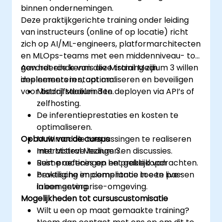
binnen ondernemingen.
Deze praktijkgerichte training onder leiding
van instructeurs (online of op locatie) richt
zich op AI/ML-engineers, platformarchitecten
en MLOps-teams met een middenniveau- tot
gevorderde kennis die Mistral Medium 3 willen
Aan het einde van deze training zijn
implementeren, optimaliseren en beveiligen
deelnemers in staat om:
voor bedrijfsdoeleinden.
Mistral Medium 3 te deployen via API’s of
zelfhosting.
De inferentieprestaties en kosten te
optimaliseren.
Opbouw van de cursus
Multimodale toepassingen te realiseren
met Mistral Medium 3.
Interactieve lezingen en discussies.
Best practices op het gebied van
Ruime oefeningen en praktijkopdrachten.
beveiliging en compliance toe te passen
Praktische implementatie in een live-
in een enterprise-omgeving.
labomgeving.
Mogelijkheden tot cursuscustomisatie
Wilt u een op maat gemaakte training?