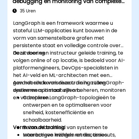
debugging en monitoring van complexe
grafen
35 Uren
LangGraph is een framework waarmee u
stateful LLM-applicaties kunt bouwen in de
vorm van samenstelbare grafen met
persistente staat en volledige controle over
de uitvoering.
Deze door een instructeur geleide training, te
volgen online of op locatie, is bedoeld voor AI-
platformengineers, DevOps-specialisten in
het AI-veld en ML-architecten met een
gevorderde kennisniveau die hun LangGraph-
Aan het einde van deze training zullen
systemen optimaal willen beheren, monitoren
deelnemers in staat zijn om:
en verbeteren.
Complexe LangGraph-topologieën te
ontwerpen en te optimaliseren voor
snelheid, kostenefficiëntie en
schaalbaarheid.
Vorm van de training
Betrouwbaarheid van systemen te
waarborgen middels retries, timeouts,
Interactieve lezingen en discussies.