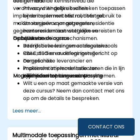
een gemiddelde kennisniveau die
deelnemers:
verantwoord AI-gebruik willen
Privacyvriendelijke technieken toepassen
implementeren met Mistral, door gebruik te
bij de implementatie met Mistral.
maken van privacymaatregelen,
Strategieën voor gegevensresidentie
gegevensresidentiestrategieën en
hanteren om aan wettelijke vereisten te
bedrijfsbeheersingsmechanismen.
Opbouw van de cursus
voldoen.
Bedrijfsbeheersingsmaatregelen zoals
Interactieve lezingen en discussies.
RBAC, SSO en auditlogs instellen.
Case studies en oefeningen gericht op
De geschikte leverancier en
compliance.
implementatiemodel selecteren die in lijn
Praktische implementatie van
Mogelijkheden tot cursusaanpassing
zijn met compliance-eisen.
bedrijfsbeheersing voor AI-systemen.
Wilt u een op maat gemaakte versie van
deze cursus? Neem dan contact met ons
op om de details te bespreken.
Lees meer...
CONTACT ONS
Multimodale toepassingen met Mistral-