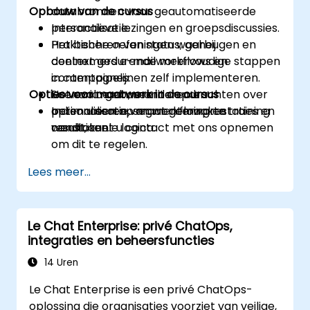
Opbouw van de cursus
databronnen voor geautomatiseerde
personalisatie.
Interactieve lezingen en groepsdiscussies.
Het beheren van status, geheugen en
Praktische oefeningen waarbij
context gedurende meervoudige stappen
deelnemers e-mailworkflows en
in campagnes.
contentpipelijnen zelf implementeren.
Opties voor maatwerk in de cursus
Het evalueren, monitoren en
Scenario-gebaseerde opdrachten over
optimaliseren van workflowprestaties en
personalisatie, segmentering en
Indien u een op maat gemaakte training
resultaten.
conditionele logica.
wenst, kunt u contact met ons opnemen
om dit te regelen.
Lees meer...
Le Chat Enterprise: privé ChatOps,
integraties en beheersfuncties
14 Uren
Le Chat Enterprise is een privé ChatOps-
oplossing die organisaties voorziet van veilige,