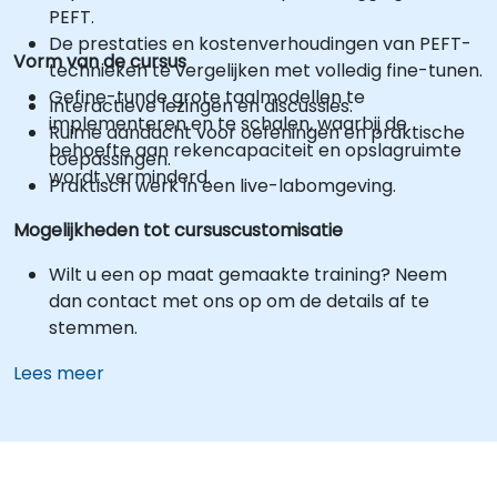
PEFT.
De prestaties en kostenverhoudingen van PEFT-
Vorm van de cursus
technieken te vergelijken met volledig fine-tunen.
Gefine-tunde grote taalmodellen te
Interactieve lezingen en discussies.
implementeren en te schalen, waarbij de
Ruime aandacht voor oefeningen en praktische
behoefte aan rekencapaciteit en opslagruimte
toepassingen.
wordt verminderd.
Praktisch werk in een live-labomgeving.
Mogelijkheden tot cursuscustomisatie
Wilt u een op maat gemaakte training? Neem
dan contact met ons op om de details af te
stemmen.
Lees meer