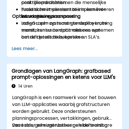
controlemechanismen die menselijke
praktijkopdrachten.
tussenkomst vereisen te implementeren
Praktische implementatie in een live-
Opties voor cursusaanpassing
voor kritieke processen.
labomgeving.
LangGraph-systemen te deployen, te
Indien u een op maat gemaakte training
monitoren en te optimaliseren wat
wenst, kunt u contact met ons opnemen
betreft prestaties, kosten en SLA’s.
om de details te bespreken.
Lees meer...
Grondlagen van LangGraph: grafbased
prompt-oplossingen en ketens voor LLM's
14 Uren
LangGraph is een raamwerk voor het bouwen
van LLM-applicaties waarbij grafstructuren
worden gebruikt. Deze ondersteunen
planningsprocessen, vertakkingen, gebruik
van tools, geheugenbeheer en beheersbare
Deze door een instructeur geleide training