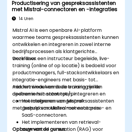
Productisering van gespreksassistenten
met Mistral-connectoren en -integraties
14 Uren
Mistral AI is een openbare AI-platform
waarmee teams gespreksassistenten kunnen
ontwikkelen en integreren in zowel interne
bedrijfsprocessen als klantgerichte
workflows.
Deze door een instructeur begeleide, live-
training (online of op locatie) is bedoeld voor
productmanagers, full-stackontwikkelaars en
integratie-engineers met basis- tot
middenniveaukennis die ervaring willen
Aan het einde van deze training zijn de
opdoen in het ontwerpen, integreren en
deelnemers in staat tot:/p>
commercialiseren van gespreksassistenten
Het integreren van Mistral-
met behulp van Mistral-connectoren.
gespreksmodellen met enterprise- en
SaaS-connectoren.
Het implementeren van retrieval-
Opbouw van de cursus
augmented generation (RAG) voor