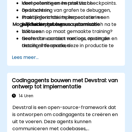
idempotentie en herstel via checkpoints.
Veel oefeningen en praktische
De uitvoering van grafen te debuggen,
opdrachten.
staatsinformatie te inspecteren en
Praktijkgerichte implementatie in een
Mogelijkheden tot cursuscustomisatie
productieproblemen systematisch na te
live-labomgeving.
bootsen.
Wilt u een op maat gemaakte training?
Grafen te voorzien van logs, metingen en
Neem dan contact met ons op om de
tracing-informatie, deze in productie te
details af te spreken.
implementeren en de SLA’s en kosten
Lees meer...
nauwkeurig te monitoren.
Codingagents bouwen met Devstral: van
ontwerp tot implementatie
14 Uren
Devstral is een open-source-framework dat
is ontworpen om codingagents te creëren en
uit te voeren. Deze agents kunnen
communiceren met codebases,