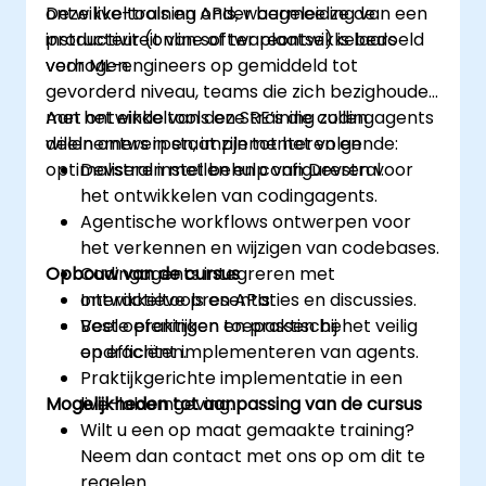
ontwikkeltools en APIs, waarmee ze de
Deze live-training onder begeleiding van een
productiviteit van softwareontwikkelaars
instructeur (online of ter plaatse) is bedoeld
verhogen.
voor ML-engineers op gemiddeld tot
gevorderd niveau, teams die zich bezighouden
met ontwikkeltools en SRE’s die codingagents
Aan het einde van deze training zullen
willen ontwerpen, implementeren en
deelnemers in staat zijn tot het volgende:
optimaliseren met behulp van Devstral.
Devstral instellen en configureren voor
het ontwikkelen van codingagents.
Agentische workflows ontwerpen voor
het verkennen en wijzigen van codebases.
Opbouw van de cursus
Codingagents integreren met
ontwikkeltools en APIs.
Interactieve presentaties en discussies.
Beste praktijken toepassen bij het veilig
Veel oefeningen en praktische
en efficiënt implementeren van agents.
opdrachten.
Praktijkgerichte implementatie in een
Mogelijkheden tot aanpassing van de cursus
live-labomgeving.
Wilt u een op maat gemaakte training?
Neem dan contact met ons op om dit te
regelen.