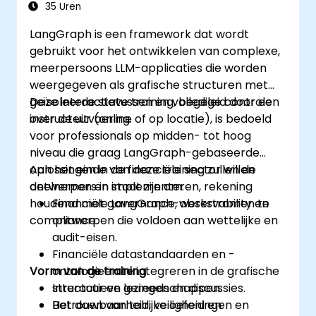
35 Uren
LangGraph is een framework dat wordt
gebruikt voor het ontwikkelen van complexe,
meerpersoons LLM-applicaties die worden
weergegeven als grafische structuren met
geïsoleerde statussen en volledige controle
Deze interactieve training, begeleid door een
over de uitvoering.
instructeur (online of op locatie), is bedoeld
voor professionals op midden- tot hoog
niveau die graag LangGraph-gebaseerde
oplossingen in de financiële sector willen
Aan het einde van deze training zullen de
ontwerpen en implementeren, rekening
deelnemers in staat zijn om:
houdend met governance, observability en
Financiële LangGraph-werkstromen te
compliance.
ontwerpen die voldoen aan wettelijke en
audit-eisen.
Financiële datastandaarden en -
Vorm van de training
ontologieën te integreren in de grafische
structuur en gereedschappen.
Interactieve lezingen en discussies.
Betrouwbaarheid, veiligheid en
Het doen van talrijke oefeningen en