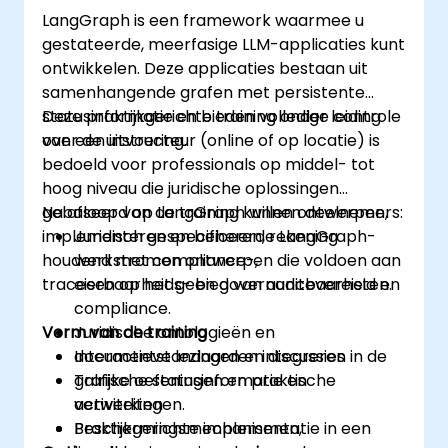
LangGraph is een framework waarmee u
gestateerde, meerfasige LLM-applicaties kunt
ontwikkelen. Deze applicaties bestaan uit
samenhangende grafen met persistente
statusinformatie en bieden volledige controle
Deze praktijkgerichte training onder leiding
over de uitvoering.
van een instructeur (online of op locatie) is
bedoeld voor professionals op middel- tot
hoog niveau die juridische oplossingen
gebaseerd op LangGraph willen ontwerpen,
Na afloop van de training kunnen deelnemers:
implementeren en beheren, rekening
Juridisch gespecificeerde LangGraph-
houdend met compliance-,
werkstromen ontwerpen die voldoen aan
traceerbaarheids- en governancevereisten.
eisen op het gebied van auditbaarheid en
compliance.
Vorm van de training
Juridische ontologieën en
documentstandaarden integreren in de
Interactieve lezingen en discussies
grafische statusinformatie en
Talrijke oefeningen en praktische
verwerkingen.
activiteiten
Beschermingsmechanismen,
Praktijkgerichte implementatie in een