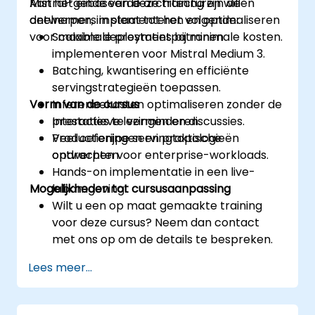
Mistral-gebaseerde architecturen willen
Aan het einde van deze training zijn de
ontwerpen, implementeren en optimaliseren
deelnemers in staat tot het volgende:
voor maximale prestaties bij minimale kosten.
Scalable deploymentpatronen
implementeren voor Mistral Medium 3.
Batching, kwantisering en efficiënte
servingstrategieën toepassen.
Vorm van de cursus
Inferencekosten optimaliseren zonder de
prestaties te verminderen.
Interactieve lezingen en discussies.
Productierijpe servingtopologieën
Veel oefeningen en praktische
ontwerpen voor enterprise-workloads.
opdrachten.
Hands-on implementatie in een live-
Mogelijkheden tot cursusaanpassing
labomgeving.
Wilt u een op maat gemaakte training
voor deze cursus? Neem dan contact
met ons op om de details te bespreken.
Lees meer...