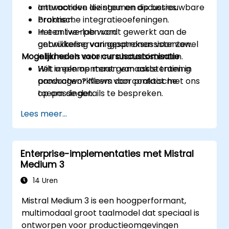
antwoorden die steunen op betrouwbare
Interactieve lezingen en discussies.
bronnen.
Praktische integratieoefeningen.
Het ontwerpen van
In een live-lab wordt gewerkt aan de
gebruikerservaringpatronen voor zowel
ontwikkeling van gespreksassistenten.
Mogelijkheden voor cursuscustomisatie
interne als externe chatassistenten.
Het implementeren van assistenten in
Wilt u een op maat gemaakte training
productworkflows voor praktische
aanvragen? Neem dan contact met ons
toepassingen.
op om de details te bespreken.
Lees meer...
Enterprise-implementaties met Mistral
Medium 3
14 Uren
Mistral Medium 3 is een hoogperformant,
multimodaal groot taalmodel dat speciaal is
ontworpen voor productieomgevingen