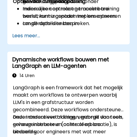
Opties voor cursusaanpassing
goedkeuringsprocedures onder
live-lab-omgeving
menselijke controle en traceerbare
Indien u een op maat gemaakte training
besluitvormingspaden implementeren.
wenst, kunt u contact met ons opnemen
LangGraph-diensten in
om de details te bespreken.
productieomgevingen installeren,
Lees meer...
bewaken en onderhouden met adequate
observability en kostenbeheersing.
Dynamische workflows bouwen met
LangGraph en LLM-agenten
14 Uren
LangGraph is een framework dat het mogelijk
maakt om workflows te ontwerpen waarbij
LLM's in een grafstructuur worden
gecombineerd. Deze workflows ondersteunen
onder andere vertakkingen, gebruik van tools,
Deze interactieve training, verzorgd door een
geheugenbeheer en controleerbare
ervaren instructeur (online of op locatie), is
uitvoering.
bedoeld voor engineers met wat meer