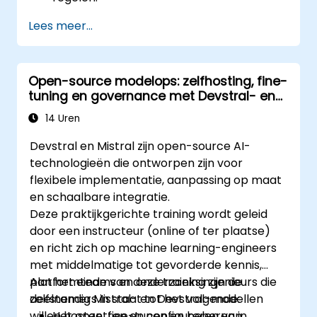
Lees meer...
Open-source modelops: zelfhosting, fine-
tuning en governance met Devstral- en
Mistral-modellen
14 Uren
Devstral en Mistral zijn open-source AI-
technologieën die ontworpen zijn voor
flexibele implementatie, aanpassing op maat
en schaalbare integratie.
Deze praktijkgerichte training wordt geleid
door een instructeur (online of ter plaatse)
en richt zich op machine learning-engineers
met middelmatige tot gevorderde kennis,
platformteams en onderzoeksingenieurs die
Aan het einde van deze training zijn de
zelfstandig Mistral- en Devstral-modellen
deelnemers in staat tot het volgende:
willen hosten, fine-tunen en beheren in
Het opzetten en configureren van