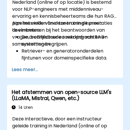
Nederland (online of op locatie) is bestemd
voor NLP-engineers met middenniveau-
ervaring en kennisbeheerteams die hun RAG-
pipelines willen fine-tunen om de prestaties
Aan het einde van deze training kunnen
te verbeteren bij het beantwoorden van
deelnemers:
vragen, bedrijfsbrede zoekopdrachten en
De architectuur en werking van RAG-
samenvattingen.
systemen begrijpen.
Retriever- en generatoronderdelen
fijntunen voor domeinspecifieke data.
RAG-prestaties evalueren en
Lees meer...
verbeteringen doorvoeren met behulp
van PEFT-technieken.
Geoptimaliseerde RAG-systemen
Het afstemmen van open-source LLM's
implementeren voor intern of
(LLaMA, Mistral, Qwen, etc.)
productiegebruik.
14 Uren
Deze interactieve, door een instructeur
geleide training in Nederland (online of op