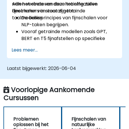
willen verbeteren door het effectieve
Aan het einde van deze training zullen
fijnschalen van vooraf getrainde
deelnemers in staat zijn tot:
taalmodellen.
De basisprincipes van fijnschalen voor
NLP-taken begrijpen.
Vooraf getrainde modellen zoals GPT,
BERT en T5 fijnafstellen op specifieke
NLP-toepassingen.
Lees meer...
Hyperparameters optimaliseren om de
prestaties van het model te verbeteren.
Gefijnschaalde modellen evalueren en in
Laatst bijgewerkt:
2026-06-04
real-worldscenario’s implementeren.
Voorlopige Aankomende
Cursussen
Problemen
Fijnschalen van
oplossen bij het
natuurlijke