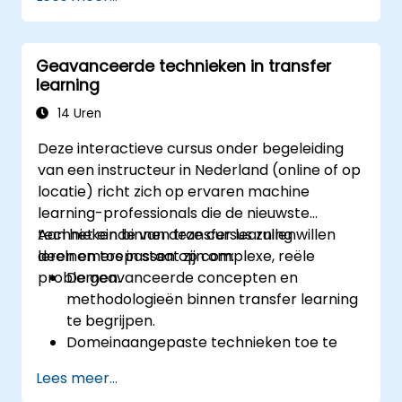
hulpmiddelen als Docker en Kubernetes.
Bewaking en logging van
geïmplementeerde modellen realiseren.
Geavanceerde technieken in transfer
Modellen optimaliseren om de latentie te
learning
verminderen en de schaalbaarheid in
praktijkgevallen te verbeteren.
14 Uren
Deze interactieve cursus onder begeleiding
van een instructeur in Nederland (online of op
locatie) richt zich op ervaren machine
learning-professionals die de nieuwste
technieken binnen transfer learning willen
Aan het einde van deze cursus zullen
leren en toepassen op complexe, reële
deelnemers in staat zijn om:
problemen.
De geavanceerde concepten en
methodologieën binnen transfer learning
te begrijpen.
Domeinaangepaste technieken toe te
passen bij al getrainde modellen.
Lees meer...
Continu leren te implementeren voor het