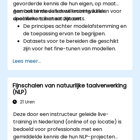
gevorderde kennis die hun eigen, op maat
gemaakte modellen willen ontwikkelen voor
Aan het einde van deze training zullen
specifieke taken en datasets.
deelnemers in staat zijn om:
De principes achter modelafstemming en
de toepassing ervan te begrijpen.
Datasets voor te bereiden die geschikt
zijn voor het fine-tunen van modellen.
Grote taalmodellen (LLM’s) af te
Lees meer...
stemmen op NLP-taken.
De prestaties van modellen te
optimaliseren en veelvoorkomende
Fijnschalen van natuurlijke taalverwerking
problemen op te lossen.
(NLP)
21 Uren
Deze door een instructeur geleide live-
training in Nederland (online of op locatie) is
bedoeld voor professionals met een
gemiddelde kennis die hun NLP-projecten