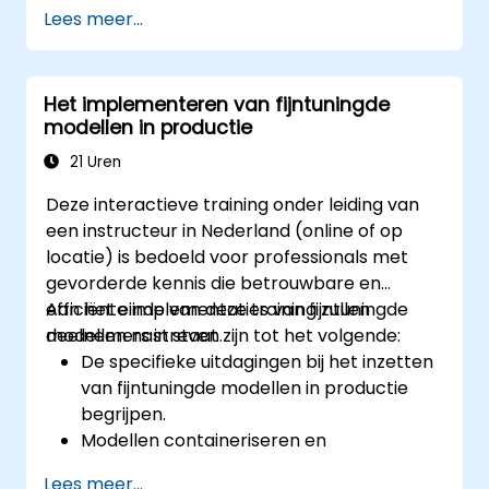
Het voorbereiden van datasets en het
Lees meer...
voorverwerken van gegevens voor
finetuning.
Het finetunen van DeepSeek LLM voor
Het implementeren van fijntuningde
toepassingen binnen bepaalde
modellen in productie
vakgebieden.
Het efficiënt optimaliseren en
21 Uren
implementeren van finetuned modellen.
Deze interactieve training onder leiding van
een instructeur in Nederland (online of op
locatie) is bedoeld voor professionals met
gevorderde kennis die betrouwbare en
efficiënte implementaties van fijntuningde
Aan het einde van deze training zullen
modellen nastreven.
deelnemers in staat zijn tot het volgende:
De specifieke uitdagingen bij het inzetten
van fijntuningde modellen in productie
begrijpen.
Modellen containeriseren en
implementeren met behulp van
Lees meer...