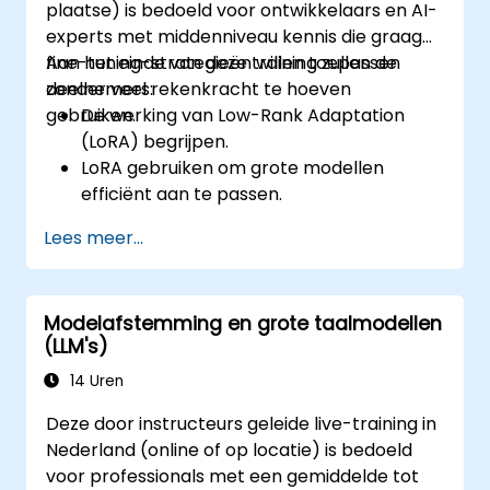
plaatse) is bedoeld voor ontwikkelaars en AI-
experts met middenniveau kennis die graag
fine-tuning-strategieën willen toepassen
Aan het einde van deze training zullen de
zonder veel rekenkracht te hoeven
deelnemers:
gebruiken.
De werking van Low-Rank Adaptation
(LoRA) begrijpen.
LoRA gebruiken om grote modellen
efficiënt aan te passen.
Fine-tuning optimaliseren in situaties met
Lees meer...
beperkte middelen.
De met LoRA verbeterde modellen
evalueren en implementeren.
Modelafstemming en grote taalmodellen
(LLM's)
14 Uren
Deze door instructeurs geleide live-training in
Nederland (online of op locatie) is bedoeld
voor professionals met een gemiddelde tot