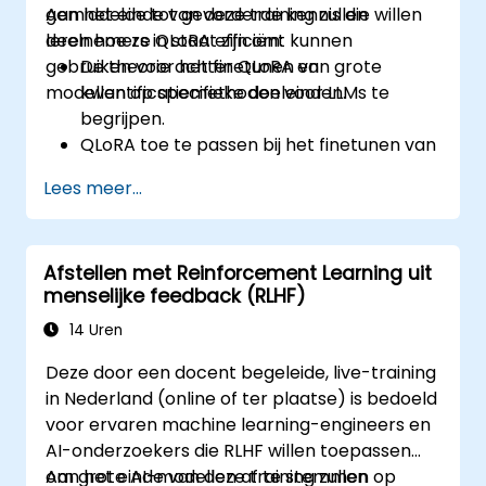
gemiddelde tot gevorderde kennis die willen
Aan het einde van deze training zullen
leren hoe ze QLoRA efficiënt kunnen
deelnemers in staat zijn om:
gebruiken voor het finetunen van grote
De theorie achter QLoRA en
modellen op specifieke doeleinden.
kwantificatiemethoden voor LLMs te
begrijpen.
QLoRA toe te passen bij het finetunen van
grote taalmodellen voor specifieke
Lees meer...
toepassingen.
Het finetuningproces te optimaliseren bij
beperkte rekenkracht door middel van
Afstellen met Reinforcement Learning uit
kwantificatie.
menselijke feedback (RLHF)
De afgestemde modellen efficiënt in de
praktijk te implementeren en te
14 Uren
evalueren.
Deze door een docent begeleide, live-training
in Nederland (online of ter plaatse) is bedoeld
voor ervaren machine learning-engineers en
AI-onderzoekers die RLHF willen toepassen
om grote AI-modellen af te stemmen op
Aan het einde van deze training zullen