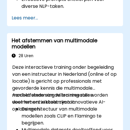
diverse NLP-taken.
Few-shot technieken gebruiken om LLMs
Lees meer...
aan te passen met zo min mogelijk data.
De prestaties van LLMs optimaliseren
voor praktische toepassingen.
Het afstemmen van multimodale
modellen
28 Uren
Deze interactieve training onder begeleiding
van een instructeur in Nederland (online of op
locatie) is gericht op professionals met
gevorderde kennis die multimodale
modelafstemming willen meester worden
Aan het einde van de training zullen
voor het ontwikkelen van innovatieve AI-
deelnemers in staat zijn tot:
oplossingen.
De architectuur van multimodale
modellen zoals CLIP en Flamingo te
begrijpen.
Multimodale datasets doeltreffend voor