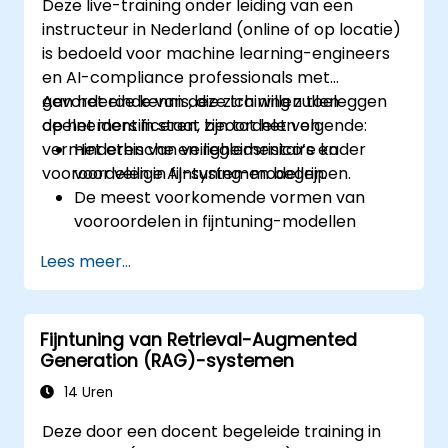
Deze live-training onder leiding van een
instructeur in Nederland (online of op locatie)
is bedoeld voor machine learning-engineers
en AI-compliance professionals met
gevorderde kennis, die zich willen toeleggen
Aan het einde van deze training zullen
op het identificeren, beoordelen en
deelnemers in staat zijn tot het volgende:
verminderen van veiligheidsrisico’s en
Het ethische en reglementaire kader
vooroordelen in fijntuning-modellen.
voor veilige AI-systemen begrijpen.
De meest voorkomende vormen van
vooroordelen in fijntuning-modellen
identificeren en beoordelen.
Lees meer...
Bias-mitigatiemethodieken toepassen
tijdens en na het trainingsproces.
Modellen ontwerpen en auditen op basis
Fijntuning van Retrieval-Augmented
van veiligheid, transparantie en
Generation (RAG)-systemen
rechtvaardigheid.
14 Uren
Deze door een docent begeleide training in