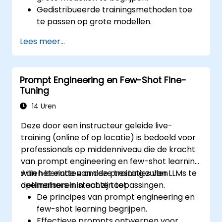
Gedistribueerde trainingsmethoden toe
te passen op grote modellen.
Modelquantisatie en pruning te gebruiken
Lees meer...
voor een efficiëntere werking.
Het hardwaregebruik te optimaliseren
voor fine-tuningtaken.
Prompt Engineering en Few-Shot Fine-
Fine-tuned modellen effectief in
Tuning
productieomgevingen te implementeren.
14 Uren
Deze door een instructeur geleide live-
training (online of op locatie) is bedoeld voor
professionals op middenniveau die de kracht
van prompt engineering en few-shot learning
willen benutten om de prestaties van LLMs te
Aan het einde van deze training zullen
optimaliseren in echte toepassingen.
deelnemers in staat zijn tot:
De principes van prompt engineering en
few-shot learning begrijpen.
Effectieve prompts ontwerpen voor