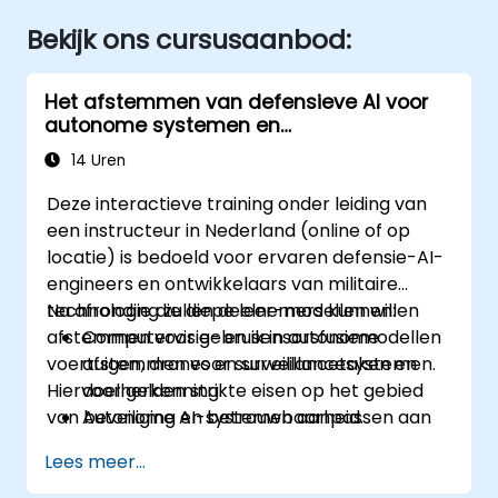
Bekijk ons cursusaanbod:
Het afstemmen van defensieve AI voor
autonome systemen en
surveillancesystemen
14 Uren
Deze interactieve training onder leiding van
een instructeur in Nederland (online of op
locatie) is bedoeld voor ervaren defensie-AI-
engineers en ontwikkelaars van militaire
technologie die diepe leer-modellen willen
Na afronding zullen deelnemers kunnen:
afstemmen voor gebruik in autonome
Computervisie- en sensorsfusiemodellen
voertuigen, drones en surveillancesystemen.
afstemmen voor surveillancetaken en
Hiervoor gelden strikte eisen op het gebied
doelherkenning.
van beveiliging en betrouwbaarheid.
Autonome AI-systemen aanpassen aan
veranderende omgevingen en
Lees meer...
missiedoelstellingen.
Robuuste validatiemechanismen en