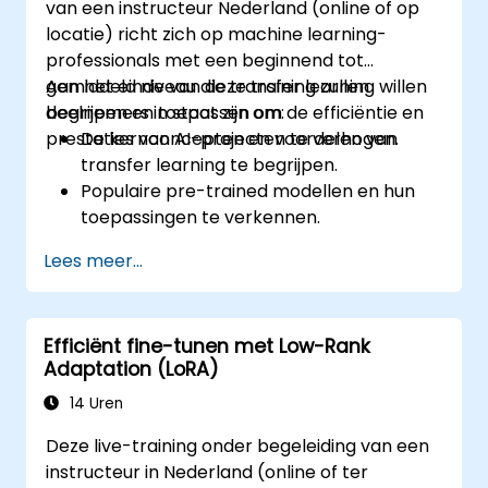
van een instructeur Nederland (online of op
locatie) richt zich op machine learning-
professionals met een beginnend tot
gemiddeld niveau die transfer learning willen
Aan het einde van deze training zullen
begrijpen en toepassen om de efficiëntie en
deelnemers in staat zijn om:
prestaties van AI-projecten te verhogen.
De kernconcepten en voordelen van
transfer learning te begrijpen.
Populaire pre-trained modellen en hun
toepassingen te verkennen.
Pre-trained modellen fijn af te stellen
Lees meer...
voor specifieke taken.
Transfer learning toe te passen op
praktische problemen in de NLP- en
Efficiënt fine-tunen met Low-Rank
computervisiedomeinen.
Adaptation (LoRA)
14 Uren
Deze live-training onder begeleiding van een
instructeur in Nederland (online of ter