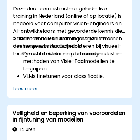
implementeren op echte edge-
Deze door een instructeur geleide, live
hardwareplatformen.
training in Nederland (online of op locatie) is
bedoeld voor computer vision-engineers en
AI-ontwikkelaars met gevorderde kennis die
VLMs zoals CLIP en Flamingo willen finetunen
Aan het einde van deze training zullen de
om hun prestaties te verbeteren bij visueel-
deelnemers in staat zijn tot:
taakgerichte doeleinden binnen de industrie.
De architectuur en pretraining-
methoden van Visie-Taalmodellen te
begrijpen.
VLMs finetunen voor classificatie,
zoekopdrachten, het genereren van
Lees meer...
onderschriften of multimodale vraag-
antwoordsystemen.
Datasets voorbereiden en PEFT-
Veiligheid en beperking van vooroordelen
strategieën toepassen om het verbruik
in fijntuning van modellen
van resources te minimaliseren.
Aangepaste VLMs evalueren en in
14 Uren
productieomgevingen implementeren.