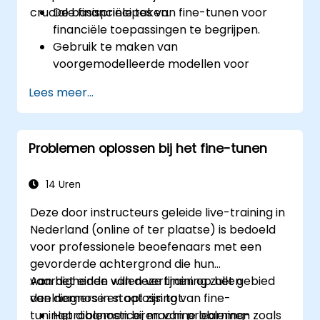
cruciale financiële taken.
De basisprincipes van fine-tunen voor
financiële toepassingen te begrijpen.
Gebruik te maken van
voorgemodelleerde modellen voor
domeinspecifieke taken in de financiële
Lees meer...
sector.
Technieken toe te passen voor fraude-
detectie, risico-inschatting en het
Problemen oplossen bij het fine-tunen
genereren van financieel advies.
Te voldoen aan wettelijke vereisten zoals
GDPR en SOX op het gebied van financiën.
14 Uren
Dataveiligheid en ethische AI-principes te
Deze door instructeurs geleide live-training in
implementeren in financiële
Nederland (online of ter plaatse) is bedoeld
toepassingen.
voor professionele beoefenaars met een
gevorderde achtergrond die hun
vaardigheden willen verfijnen op het gebied
Aan het einde van deze training zullen
van diagnose en oplossing van fine-
deelnemers in staat zijn tot:
tuningproblemen bij machine learning-
Het diagnosticeren van problemen zoals