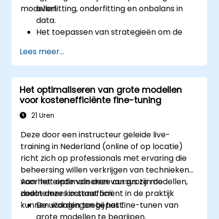
modellen.
overfitting, onderfitting en onbalans in
data.
Het toepassen van strategieën om de
modelconvergentie te verbeteren.
Lees meer...
Het optimaliseren van fine-
tuningprocessen voor betere prestaties.
Het debuggen van trainingsprocessen
Het optimaliseren van grote modellen
met behulp van praktische hulpmiddelen
voor kostenefficiënte fine-tuning
en technieken.
21 Uren
Deze door een instructeur geleide live-
training in Nederland (online of op locatie)
richt zich op professionals met ervaring die
beheersing willen verkrijgen van technieken
voor het optimaliseren van grote modellen,
Aan het einde van deze cursus zijn de
zodat deze kostenefficiënt in de praktijk
deelnemers in staat om:
kunnen worden toegepast.
De uitdagingen bij het fine-tunen van
grote modellen te begrijpen.