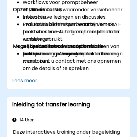
Workflows voor promptbeheer
Opzet van de cursus
implementeren, waaronder versiebeheer
en testen.
Interactieve lezingen en discussies.
Evaluatiebibliotheken benutten om de
Praktische oefeningen waarbij Vertex AI-
prestaties van AI te benchmarken en te
tools voor fine-tuning en promptbeheer
verbeteren.
worden gebruikt.
Mogelijkheden tot cursuscustomisatie
Geoptimaliseerde modellen in
Case studies over het optimaliseren van
productieomgevingen implementeren en
bedrijfsmatige AI-modellen.
Indien u een op maat gemaakte training
monitoren.
wenst, kunt u contact met ons opnemen
om de details af te spreken.
Lees meer...
Inleiding tot transfer learning
14 Uren
Deze interactieve training onder begeleiding