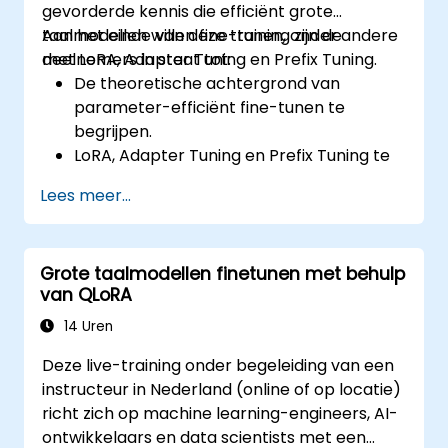
gevorderde kennis die efficiënt grote
taalmodellen willen fine-tunen, onder andere
Aan het einde van deze training zijn de
met LoRA, Adapter Tuning en Prefix Tuning.
deelnemers in staat tot:
De theoretische achtergrond van
parameter-efficiënt fine-tunen te
begrijpen.
LoRA, Adapter Tuning en Prefix Tuning te
implementeren met behulp van Hugging
Lees meer...
Face PEFT.
De prestaties en kostenverhoudingen van
PEFT-technieken te vergelijken met
Grote taalmodellen finetunen met behulp
volledig fine-tunen.
van QLoRA
Gefine-tunde grote taalmodellen te
implementeren en te schalen, waarbij de
14 Uren
behoefte aan rekencapaciteit en
Deze live-training onder begeleiding van een
opslagruimte wordt verminderd.
instructeur in Nederland (online of op locatie)
richt zich op machine learning-engineers, AI-
ontwikkelaars en data scientists met een