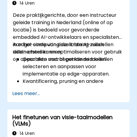
binnen bestaande CI/CD- en MLOps-
14 Uren
pijplijnen.
Deze praktijkgerichte, door een instructeur
geleide training in Nederland (online of op
locatie) is bedoeld voor gevorderde
embedded AI-ontwikkelaars en specialisten
in edge-computing die lichte AI-modellen
Aan het einde van deze training zullen
willen afstellen en optimaliseren voor gebruik
deelnemers kunnen:
op apparaten met beperkte middelen.
Geschikte vooraf getrainde modellen
selecteren en aanpassen voor
implementatie op edge-apparaten.
Kwantificering, pruning en andere
compressietechnieken toepassen om de
Lees meer...
modelgrootte en vertraging te
verminderen.
Modellen afstellen met behulp van
Het finetunen van visie-taalmodellen
transfer learning voor optimale
(VLMs)
prestaties bij specifieke taken.
Geoptimaliseerde modellen
14 Uren