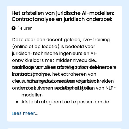
veiligheidssystemen implementeren in
Het afstellen van juridische AI-modellen:
modelpipeline’s.
Contractanalyse en juridisch onderzoek
Ervoor zorgen dat de modellen voldoen
aan defensiespecifieke regelgeving,
14 Uren
veiligheids- en beveiligingsnormen.
Deze door een docent geleide, live-training
(online of op locatie) is bedoeld voor
juridisch-technische ingenieurs en AI-
ontwikkelaars met middenniveau die
taalmodellen willen afstellen voor taken zoals
Na afloop van deze training zullen deelnemers
contractanalyse, het extraheren van
in staat zijn om:
clausules en geautomatiseerd juridisch
Juridische documenten voor te bereiden
onderzoek binnen rechtspraktijken.
en te zuiveren voor het afstellen van NLP-
modellen.
Afstelstrategieën toe te passen om de
nauwkeurigheid van modellen bij
Lees meer...
juridische taken te verbeteren.
Modellen in te zetten ter ondersteuning