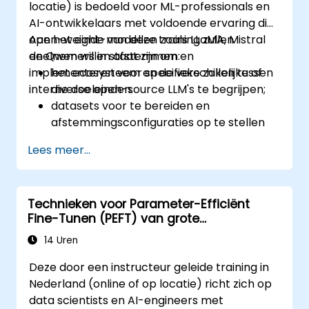
locatie) is bedoeld voor ML-professionals en
AI-ontwikkelaars met voldoende ervaring die
open-weight-modellen zoals LLaMA, Mistral
Aan het einde van deze training zullen
en Qwen willen afstemmen en
deelnemers in staat zijn om:
implementeren voor specifieke zakelijke of
het ecosysteem en de verschillen tussen
interne doeleinden.
diverse open-source LLM's te begrijpen;
datasets voor te bereiden en
afstemmingsconfiguraties op te stellen
voor modellen als LLaMA, Mistral en Qwen;
Lees meer...
afstempipelines uit te voeren met behulp
van Hugging Face Transformers en PEFT;
de afgestemde modellen te evalueren, op
Technieken voor Parameter-Efficiënt
te slaan en te implementeren in veilige
Fine-Tunen (PEFT) van grote
omgevingen.
taalmodellen
14 Uren
Deze door een instructeur geleide training in
Nederland (online of op locatie) richt zich op
data scientists en AI-engineers met