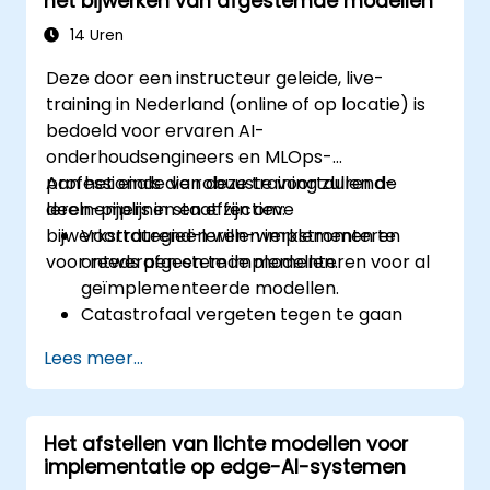
het bijwerken van afgestemde modellen
Afgestemde modellen te implementeren
voor gebruik in productieomgevingen van
14 Uren
financiële platforms.
Deze door een instructeur geleide, live-
training in Nederland (online of op locatie) is
bedoeld voor ervaren AI-
onderhoudsengineers en MLOps-
professionals die robuuste voortdurend-
Aan het einde van deze training zullen de
leren-pijplijnen en effectieve
deelnemers in staat zijn om:
bijwerkstrategieën willen implementeren
Voortdurend-leren-werkstromen te
voor reeds afgestemde modellen.
ontwerpen en te implementeren voor al
geïmplementeerde modellen.
Catastrofaal vergeten tegen te gaan
door geschikte trainingsmethoden en
Lees meer...
goed beheer van het geheugen.
Monitoring en automatische triggers voor
model-updates in te stellen op basis van
Het afstellen van lichte modellen voor
drift of veranderingen in de gegevens.
implementatie op edge-AI-systemen
Model-bijwerkstrategieën te integreren