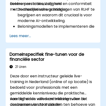
betere prestaties, veiligheid en conformiteit
deelnemers in staat zijn om:
met menselijke verwachtingen.
De theoretische grondslagen van RLHF te
begrijpen en waarom dit cruciaal is voor
moderne AI-ontwikkeling.
Beloningsmodellen te implementeren die
gebaseerd zijn op menselijke feedback,
Lees meer...
om zo het proces van reinforcement
learning te sturen.
Grote taalmodellen af te stemmen met
Domeinspecifiek fine-tunen voor de
behulp van RLHF-technieken, zodat de
financiële sector
uitkomsten beter aansluiten bij menselijke
voorkeuren.
21 Uren
Best practices toe te passen bij het
Deze door een instructeur geleide live-
opschalen van RLHF-werkstromen voor
training in Nederland (online of op locatie) is
productieklaar AI-systemen.
bedoeld voor professionals met een
gemiddelde kennisniveau die praktische
vaardigheden willen ontwikkelen voor het
Aan het einde van deze training zullen de
aanpassen van AI-modellen ten behoeve van
deelnemers in staat zijn om: