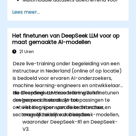
te bereiden en te verwerken.
Lees meer...
Multimodale modellen af te stemmen op
specifieke taken.
Deze modellen te optimaliseren voor
Het finetunen van DeepSeek LLM voor op
praktische toepassingen en betere
maat gemaakte AI-modellen
prestaties.
21 Uren
Deze live-training onder begeleiding van een
instructeur in Nederland (online of op locatie)
is bedoeld voor ervaren AI-onderzoekers,
machine learning-engineers en ontwikkelaars
die DeepSeek LLM-modellen willen finetunen
Na afronding van deze training zullen
om gespecialiseerde AI-toepassingen te
deelnemers in staat zijn tot:
ontwikkelen voor specifieke branches,
Het begrijpen van de architectuur en
sectoren of zakelijke doeleinden.
mogelijkheden van DeepSeek-modellen,
waaronder DeepSeek-R1 en DeepSeek-
V3.