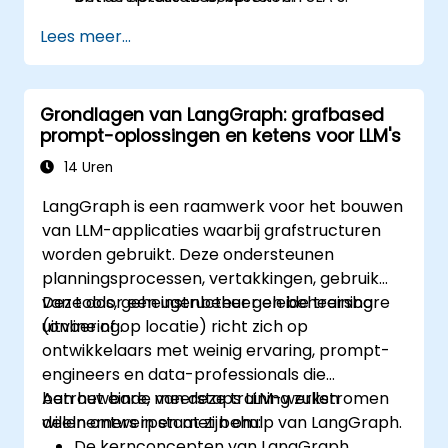
Lees meer...
Grondlagen van LangGraph: grafbased
prompt-oplossingen en ketens voor LLM's
14 Uren
LangGraph is een raamwerk voor het bouwen
van LLM-applicaties waarbij grafstructuren
worden gebruikt. Deze ondersteunen
planningsprocessen, vertakkingen, gebruik
van tools, geheugenbeheer en beheersbare
Deze door een instructeur geleide training
uitvoering.
(online of op locatie) richt zich op
ontwikkelaars met weinig ervaring, prompt-
engineers en data-professionals die
betrouwbare, meerstaps LLM-werkstromen
Aan het einde van deze training zullen
willen ontwerpen met behulp van LangGraph.
deelnemers in staat zijn om:
De kernconcepten van LangGraph