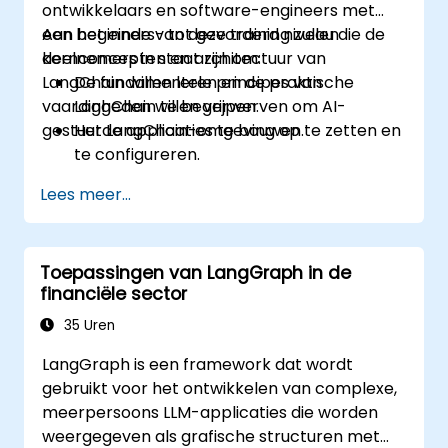
ontwikkelaars en software-engineers met
een beginners- tot gevorderd niveau die de
Aan het einde van deze training zullen
kernconcepten en architectuur van
deelnemers in staat zijn om:
LangChain willen leren en de praktische
De fundamentele principes van
vaardigheden willen verwerven om AI-
LangChain te begrijpen.
gestuurde applicaties te bouwen.
Het LangChain-omgeving op te zetten en
te configureren.
De architectuur van LangChain en hoe dit
Lees meer...
met grote taalmodellen samenwerkt, te
bevatten.
Eenvoudige applicaties te ontwikkelen
Toepassingen van LangGraph in de
met behulp van LangChain.
financiële sector
35 Uren
LangGraph is een framework dat wordt
gebruikt voor het ontwikkelen van complexe,
meerpersoons LLM-applicaties die worden
weergegeven als grafische structuren met