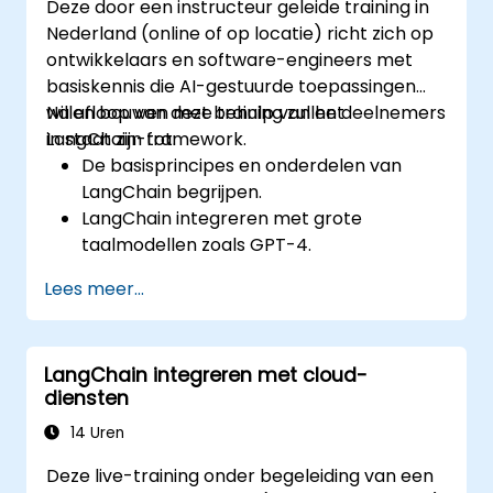
Deze door een instructeur geleide training in
Gebruikersgedragsgegevens analyseren
Nederland (online of op locatie) richt zich op
om prestaties en ervaring verder te
ontwikkelaars en software-engineers met
verbeteren.
basiskennis die AI-gestuurde toepassingen
willen bouwen met behulp van het
Na afloop van deze training zullen deelnemers
LangChain-framework.
in staat zijn tot:
De basisprincipes en onderdelen van
LangChain begrijpen.
LangChain integreren met grote
taalmodellen zoals GPT-4.
Modulaire AI-toepassingen ontwikkelen
Lees meer...
met LangChain.
Veelvoorkomende problemen in
LangChain-applicaties oplossen.
LangChain integreren met cloud-
diensten
14 Uren
Deze live-training onder begeleiding van een