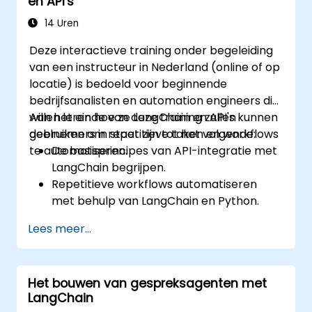
en API's
Het uitvoeren van geavanceerde
datanalyses en -verwerking met behulp
14 Uren
van AI-agents.
Deze interactieve training onder begeleiding
van een instructeur in Nederland (online of op
locatie) is bedoeld voor beginnende
bedrijfsanalisten en automation engineers die
willen leren hoe ze LangChain en API's kunnen
Aan het einde van deze training zullen
gebruiken om repetitieve taken en workflows
deelnemers in staat zijn tot het volgende:
te automatiseren.
De basisprincipes van API-integratie met
LangChain begrijpen.
Repetitieve workflows automatiseren
met behulp van LangChain en Python.
LangChain gebruiken om diverse API's te
Lees meer...
koppelen ten behoeve van efficiënte
bedrijfsprocessen.
Aangepaste workflows creëren en
Het bouwen van gespreksagenten met
automatiseren door middel van API’s en
LangChain
de automatiseringsfuncties van