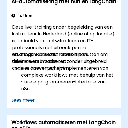
AI-automatisering met n8n en LangChain
14 Uren
Deze live-training onder begeleiding van een
instructeur in Nederland (online of op locatie)
is bedoeld voor ontwikkelaars en IT-
professionals met uiteenlopende
ervaringsniveaus die AI willen benutten om
Na afloop van deze training zijn de
taken te automatiseren zonder uitgebreid
deelnemers in staat tot:
code te hoeven schrijven.
Het ontwerpen en implementeren van
complexe workflows met behulp van het
visuele programmeren-interface van
n8n.
Het integreren van AI-functionaliteiten in
Lees meer...
workflows via LangChain.
Het bouwen van maatwerk-chatbots en
virtuele assistenten voor diverse
Workflows automatiseren met LangChain
toepassingen.