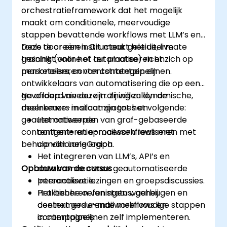
orchestratieframework dat het mogelijk
maakt om conditionele, meervoudige
stappen bevattende workflows met LLM’s en
tools te creëren. Dit maakt het uitermate
Deze door een instructeur geleide, live
geschikt voor het automatiseren en
training (online of ter plaatse) richt zich op
personaliseren van contentpipelijnen.
marketeers, contentstrategen en
ontwikkelaars van automatisering die op een
gevorderd niveau zijn. Zij willen dynamische,
Na afloop van deze training zullen de
meerkeuze-mailcampagnes en
deelnemers in staat zijn tot het volgende:
geautomatiseerde
Het ontwerpen van graf-gebaseerde
contentgeneratieprocessen realiseren met
content- en e-mailworkflows met
behulp van LangGraph.
conditionele logica.
Het integreren van LLM’s, API’s en
Opbouw van de cursus
databronnen voor geautomatiseerde
personalisatie.
Interactieve lezingen en groepsdiscussies.
Het beheren van status, geheugen en
Praktische oefeningen waarbij
context gedurende meervoudige stappen
deelnemers e-mailworkflows en
in campagnes.
contentpipelijnen zelf implementeren.