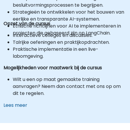
besluitvormingsprocessen te begrijpen.
Strategieën te ontwikkelen voor het bouwen van
eerlijke en transparante AI-systemen.
Opzet van de cursus
Ethische richtlijnen voor AI te implementeren in
projecten die gebaseerd zijn op LangChain.
Interactieve colleges en discussies.
Talrijke oefeningen en praktijkopdrachten.
Praktische implementatie in een live-
labomgeving.
Mogelijkheden voor maatwerk bij de cursus
Wilt u een op maat gemaakte training
aanvragen? Neem dan contact met ons op om
dit te regelen.
Lees meer