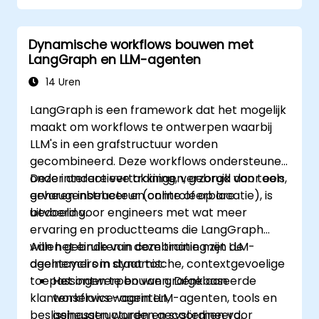
observability en kostenbeheersing.
Dynamische workflows bouwen met
LangGraph en LLM-agenten
14 Uren
LangGraph is een framework dat het mogelijk
maakt om workflows te ontwerpen waarbij
LLM's in een grafstructuur worden
gecombineerd. Deze workflows ondersteunen
onder andere vertakkingen, gebruik van tools,
Deze interactieve training, verzorgd door een
geheugenbeheer en controleerbare
ervaren instructeur (online of op locatie), is
uitvoering.
bedoeld voor engineers met wat meer
ervaring en productteams die LangGraph
willen gebruiken in combinatie met LLM-
Aan het einde van deze training zijn de
agentcycli om dynamische, contextgevoelige
deelnemers in staat tot:
toepassingen te bouwen. Denk aan
Het ontwerpen van grafgebaseerde
klantenservice-agenten,
workflows waarin LLM-agenten, tools en
beslissingsstructuren en systemen voor
geheugen worden gecoördineerd.