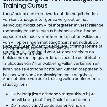
Training Cursus
LangChain is een framework dat de mogelijkheden
van kunstmatige intelligentie vergroot en het
eenvoudig maakt om AI te integreren in verschillende
toepassingen. Deze cursus behandelt de ethische
aspecten die naar voren komen bij het ontwikkelen
van AI-oplossingen met LangChain, met nadruk op
Deze door een docent geleide, live-training (online of
transparantie, rechtvaardigheid en
ter plaatse) is bedoeld voor AI-onderzoekers en
verantwoordelijkheid.
beleidsmakers op gevorderd niveau die de ethische
implicaties van AI-ontwikkeling willen verkennen en
leren hoe ze ethische richtlijnen kunnen toepassen bij
het bouwen van AI-oplossingen met LangChain.
Aan het einde van deze training zullen deelnemers in
staat zijn om:
De belangrijkste ethische vraagstukken bij AI-
ontwikkeling met LangChain te herkennen.
De impact van AI op de samenleving en