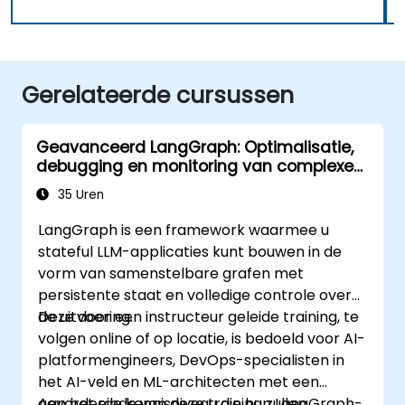
Gerelateerde cursussen
Geavanceerd LangGraph: Optimalisatie,
debugging en monitoring van complexe
grafen
35 Uren
LangGraph is een framework waarmee u
stateful LLM-applicaties kunt bouwen in de
vorm van samenstelbare grafen met
persistente staat en volledige controle over
de uitvoering.
Deze door een instructeur geleide training, te
volgen online of op locatie, is bedoeld voor AI-
platformengineers, DevOps-specialisten in
het AI-veld en ML-architecten met een
gevorderde kennisniveau die hun LangGraph-
Aan het einde van deze training zullen