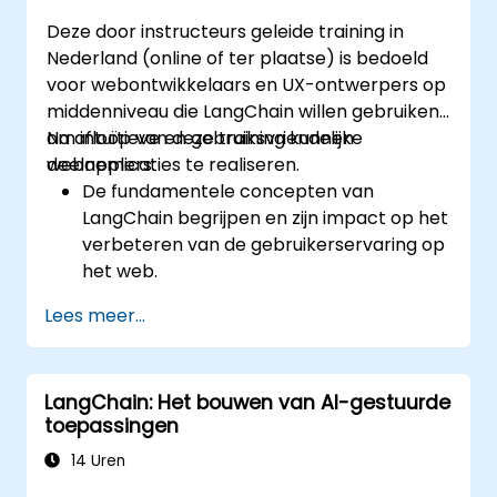
Deze door instructeurs geleide training in
Nederland (online of ter plaatse) is bedoeld
voor webontwikkelaars en UX-ontwerpers op
middenniveau die LangChain willen gebruiken
om intuïtieve en gebruiksvriendelijke
Na afloop van deze training kunnen
webapplicaties te realiseren.
deelnemers:
De fundamentele concepten van
LangChain begrijpen en zijn impact op het
verbeteren van de gebruikerservaring op
het web.
LangChain in webapplicaties
Lees meer...
implementeren voor dynamische en
responsieve interfaces.
API’s integreren om interactiviteit en
LangChain: Het bouwen van AI-gestuurde
betrokkenheid te verhogen.
toepassingen
De gebruikerservaring optimaliseren
dankzij de geavanceerde
14 Uren
aanpasbaarheidsfuncties van LangChain.