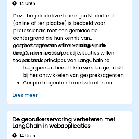
LangChain.
14 Uren
Deze begeleide live-training in Nederland
(online of ter plaatse) is bedoeld voor
professionals met een gemiddelde
achtergrond die hun kennis van
gespreksagenten willen verdiepen en
Aan het einde van deze training zijn de
LangChain in echte praktijksituaties willen
deelnemers in staat om:
toepassen.
De basisprincipes van LangChain te
begrijpen en hoe dit kan worden gebruikt
bij het ontwikkelen van gespreksagenten.
Gespreksagenten te ontwikkelen en
implementeren met behulp van
Lees meer...
LangChain.
Gespreksagenten te integreren met API’s
en externe diensten.
De gebruikerservaring verbeteren met
Natuurlijke taalverwerkingstechnieken
LangChain in webapplicaties
(NLP) toe te passen om de prestaties van
gespreksagenten te verbeteren.
14 Uren