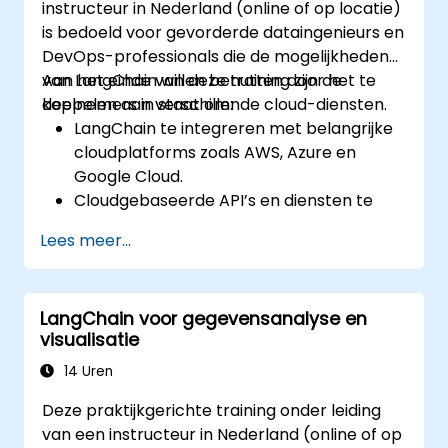
instructeur in Nederland (online of op locatie)
is bedoeld voor gevorderde dataingenieurs en
DevOps-professionals die de mogelijkheden
van LangChain willen benutten door het te
Aan het einde van deze training zijn de
koppelen aan verschillende cloud-diensten.
deelnemers in staat om:
LangChain te integreren met belangrijke
cloudplatforms zoals AWS, Azure en
Google Cloud.
Cloudgebaseerde API’s en diensten te
gebruiken ter versterking van LangChain-
Lees meer...
toepassingen.
Gespreksagenten naar de cloud te
schalen en daar te implementeren voor
LangChain voor gegevensanalyse en
real-time interactie.
visualisatie
Beste beveiligings- en
monitoringpraktijken toe te passen in
14 Uren
cloudomgevingen.
Deze praktijkgerichte training onder leiding
van een instructeur in Nederland (online of op