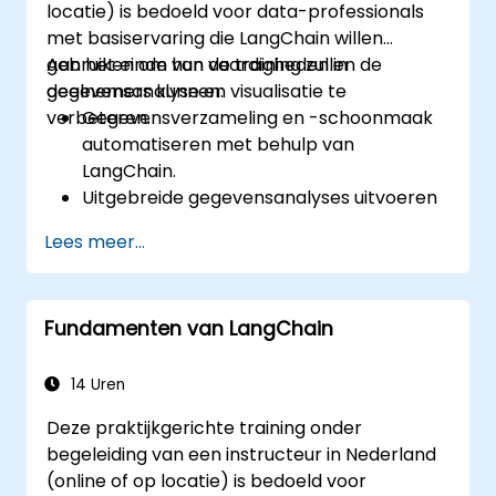
locatie) is bedoeld voor data-professionals
met basiservaring die LangChain willen
gebruiken om hun vaardigheden in
Aan het einde van de training zullen de
gegevensanalyse en visualisatie te
deelnemers kunnen:
verbeteren.
Gegevensverzameling en -schoonmaak
automatiseren met behulp van
LangChain.
Uitgebreide gegevensanalyses uitvoeren
met Python en LangChain.
Lees meer...
Visualisaties maken met Matplotlib en
andere Python-bibliotheken die zijn
geïntegreerd met LangChain.
Fundamenten van LangChain
LangChain gebruiken voor het genereren
van taalkundige inzichten op basis van de
analyse van gegevens.
14 Uren
Deze praktijkgerichte training onder
begeleiding van een instructeur in Nederland
(online of op locatie) is bedoeld voor