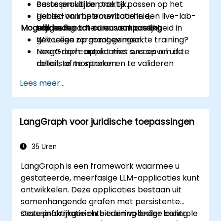
Beste praktijken toe te passen op het
casussen uit de praktijk.
gebied van betrouwbaarheid,
Hands-on implementatie in een live-lab-
Mogelijkheden tot cursusaanpassing
traceerbaarheid en verklarelijkheid in
omgeving.
gevoelige zorgomgevingen.
Wilt u een op maat gemaakte training?
LangGraph-applicaties succesvol uit te
Neem dan contact met ons op om de
rollen, te monitoren en te valideren
details af te spreken.
binnen productieomgevingen in de
Lees meer...
gezondheidszorg.
LangGraph voor juridische toepassingen
35 Uren
LangGraph is een framework waarmee u
gestateerde, meerfasige LLM-applicaties kunt
ontwikkelen. Deze applicaties bestaan uit
samenhangende grafen met persistente
statusinformatie en bieden volledige controle
Deze praktijkgerichte training onder leiding