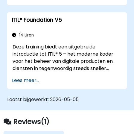
nieuwe concepten en uitgebreide praktijken
binnen ITIL® 5 worden belicht.
ITIL® Foundation V5
14 Uren
Deze training biedt een uitgebreide
introductie tot ITIL® 5 – het moderne kader
voor het beheer van digitale producten en
diensten in tegenwoordig steeds sneller
veranderende omgevingen. Deelnemers
Lees meer...
krijgen zo een solide begrip van de manier
waarop organisaties waarde creëren via
effectief servicemanagement en
Laatst bijgewerkt:
2026-05-05
samenwerking.
Reviews(1)