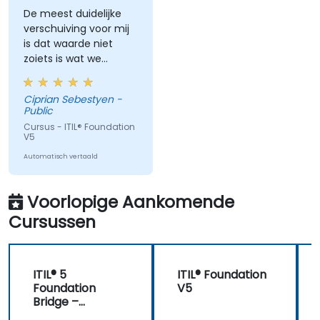
De meest duidelijke
verschuiving voor mij
is dat waarde niet
zoiets is wat we
leveren — het wordt
samen gecreëerd en
Ciprian Sebestyen -
bestaat alleen zoals
Public
de klant het
Cursus - ITIL® Foundation
waarneemt, minus de
V5
kosten en risico’s die
Automatisch vertaald
wij hen opleggen. Dit
verandert de manier
waarop ik naar
Voorlopige Aankomende
levering en presales
Cursussen
kijk: niet 'hebben we
de SLA nageleefd',
maar 'heeft de klant
daadwerkelijk het
ITIL® 5
ITIL® Foundation
resultaat behaald dat
Foundation
V5
hij zocht.'
Bridge –
Gecertificeerde