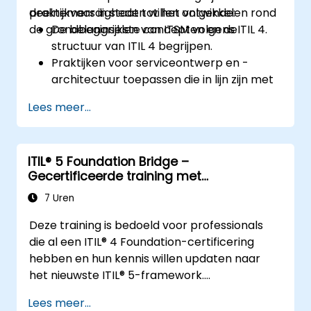
praktijkvaardigheden willen ontwikkelen rond
deelnemers in staat tot het volgende:
de grondbeginselen van ITSM volgens ITIL 4.
De belangrijkste concepten en de
structuur van ITIL 4 begrijpen.
Praktijken voor serviceontwerp en -
architectuur toepassen die in lijn zijn met
de principes van ITIL 4.
Lees meer...
Een effectieve levering en duurzaamheid
van ICT-diensten bewerkstelligen.
Reële casussen analyseren en
ITIL® 5 Foundation Bridge –
praktijkervaring opdoen met ITSM-
Gecertificeerde training met
praktijken.
certificeringsexamen
7 Uren
Deze training is bedoeld voor professionals
die al een ITIL® 4 Foundation-certificering
hebben en hun kennis willen updaten naar
het nieuwste ITIL® 5-framework.
Het biedt een gerichte en efficiënte
Lees meer...
overgang, waarbij de belangrijkste verschillen,