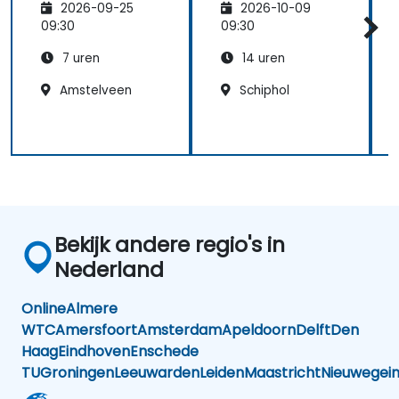
2026-09-25
2026-10-09
training met
certificeringsexa
09:30
09:30
men
7 uren
14 uren
Amstelveen
Schiphol
Bekijk andere regio's in
Nederland
Online
Almere
WTC
Amersfoort
Amsterdam
Apeldoorn
Delft
Den
Haag
Eindhoven
Enschede
TU
Groningen
Leeuwarden
Leiden
Maastricht
Nieuwegei