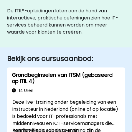
De ITIL®-opleidingen laten aan de hand van
interactieve, praktische oefeningen zien hoe IT-
services beheerd kunnen worden om meer
waarde voor klanten te creëren.
Bekijk ons cursusaanbod:
Grondbeginselen van ITSM (gebaseerd
op ITIL 4)
14 Uren
Deze live-training onder begeleiding van een
instructeur in Nederland (online of op locatie)
is bedoeld voor IT-professionals met
middenniveau en ICT-servicemanagers die
kennis willen opdoen over en
Aan het einde van deze training zijn de