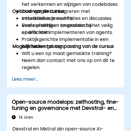
het verkennen en wijzigen van codebases.
Opbouw van de cursus
Codingagents integreren met
ontwikkeltools en APIs.
Interactieve presentaties en discussies.
Beste praktijken toepassen bij het veilig
Veel oefeningen en praktische
en efficiënt implementeren van agents.
opdrachten.
Praktijkgerichte implementatie in een
Mogelijkheden tot aanpassing van de cursus
live-labomgeving.
Wilt u een op maat gemaakte training?
Neem dan contact met ons op om dit te
regelen.
Lees meer...
Open-source modelops: zelfhosting, fine-
tuning en governance met Devstral- en
Mistral-modellen
14 Uren
Devstral en Mistral zijn open-source AI-