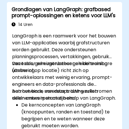
Grondlagen van LangGraph: grafbased
prompt-oplossingen en ketens voor LLM's
14 Uren
LangGraph is een raamwerk voor het bouwen
van LLM-applicaties waarbij grafstructuren
worden gebruikt. Deze ondersteunen
planningsprocessen, vertakkingen, gebruik
van tools, geheugenbeheer en beheersbare
Deze door een instructeur geleide training
uitvoering.
(online of op locatie) richt zich op
ontwikkelaars met weinig ervaring, prompt-
engineers en data-professionals die
betrouwbare, meerstaps LLM-werkstromen
Aan het einde van deze training zullen
willen ontwerpen met behulp van LangGraph.
deelnemers in staat zijn om:
De kernconcepten van LangGraph
(knooppunten, randen en toestand) te
begrijpen en te weten wanneer deze
gebruikt moeten worden.