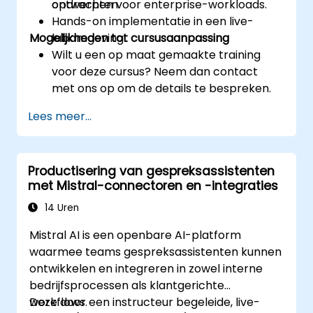
ontwerpen voor enterprise-workloads.
opdrachten.
Hands-on implementatie in een live-
Mogelijkheden tot cursusaanpassing
labomgeving.
Wilt u een op maat gemaakte training
voor deze cursus? Neem dan contact
met ons op om de details te bespreken.
Lees meer...
Productisering van gespreksassistenten
met Mistral-connectoren en -integraties
14 Uren
Mistral AI is een openbare AI-platform
waarmee teams gespreksassistenten kunnen
ontwikkelen en integreren in zowel interne
bedrijfsprocessen als klantgerichte
workflows.
Deze door een instructeur begeleide, live-