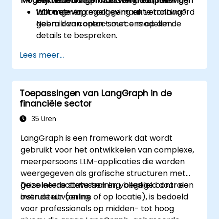
Mogelijkheden voor maatwerk aanpassingen
Het waarborgen van veiligheid, naleving
en monitoringprocessen in een live-
van wet- en regelgeving en verantwoord
labomgeving.
Wilt u een op maat gemaakte training?
gebruik van open-source modellen.
Neem dan contact met ons op om de
details te bespreken.
Lees meer...
Toepassingen van LangGraph in de
financiële sector
35 Uren
LangGraph is een framework dat wordt
gebruikt voor het ontwikkelen van complexe,
meerpersoons LLM-applicaties die worden
weergegeven als grafische structuren met
geïsoleerde statussen en volledige controle
Deze interactieve training, begeleid door een
over de uitvoering.
instructeur (online of op locatie), is bedoeld
voor professionals op midden- tot hoog