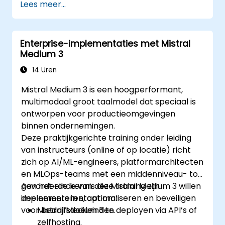
Lees meer...
Enterprise-implementaties met Mistral
Medium 3
14 Uren
Mistral Medium 3 is een hoogperformant,
multimodaal groot taalmodel dat speciaal is
ontworpen voor productieomgevingen
binnen ondernemingen.
Deze praktijkgerichte training onder leiding
van instructeurs (online of op locatie) richt
zich op AI/ML-engineers, platformarchitecten
en MLOps-teams met een middenniveau- tot
gevorderde kennis die Mistral Medium 3 willen
Aan het einde van deze training zijn
implementeren, optimaliseren en beveiligen
deelnemers in staat om:
voor bedrijfsdoeleinden.
Mistral Medium 3 te deployen via API’s of
zelfhosting.