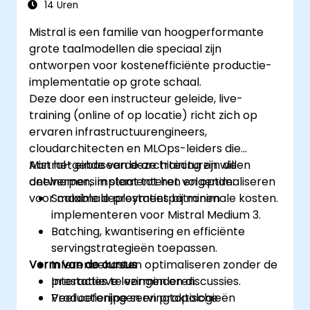
14 Uren
Mistral is een familie van hoogperformante
grote taalmodellen die speciaal zijn
ontworpen voor kostenefficiënte productie-
implementatie op grote schaal.
Deze door een instructeur geleide, live-
training (online of op locatie) richt zich op
ervaren infrastructuurengineers,
cloudarchitecten en MLOps-leiders die
Mistral-gebaseerde architecturen willen
Aan het einde van deze training zijn de
ontwerpen, implementeren en optimaliseren
deelnemers in staat tot het volgende:
voor maximale prestaties bij minimale kosten.
Scalable deploymentpatronen
implementeren voor Mistral Medium 3.
Batching, kwantisering en efficiënte
servingstrategieën toepassen.
Vorm van de cursus
Inferencekosten optimaliseren zonder de
prestaties te verminderen.
Interactieve lezingen en discussies.
Productierijpe servingtopologieën
Veel oefeningen en praktische