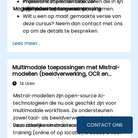
implementatiemodel selecteren die in lijn
Praktische implementatie van
Mogelijkheden tot cursusaanpassing
zijn met compliance-eisen.
bedrijfsbeheersing voor AI-systemen.
Wilt u een op maat gemaakte versie van
deze cursus? Neem dan contact met ons
op om de details te bespreken.
Lees meer...
Multimodale toepassingen met Mistral-
modellen (beeldverwerking, OCR en
documentbegrip)
14 Uren
Mistral-modellen zijn open-source AI-
technologieën die nu ook geschikt zijn voor
multimodale workflows. Ze ondersteunen
zowel taal- als beeldverwerkingsopdrachten
CONTACT ONS
voor zakelijke en onderzoeksdoeleinden.
Deze door een instructeur geleide live-
training (online of op locatie) is bedoeld voor