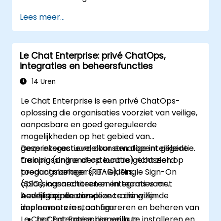
Lees meer...
Le Chat Enterprise: privé ChatOps,
integraties en beheersfuncties
14 Uren
Le Chat Enterprise is een privé ChatOps-
oplossing die organisaties voorziet van veilige,
aanpasbare en goed gereguleerde
mogelijkheden op het gebied van
gespreksgestuurde kunstmatige intelligentie.
Deze interactieve, door een docent geleide
De oplossing ondersteunt rolgebaseerd
training (online of op locatie) richt zich op
toegangsbeheer (RBAC), Single Sign-On
productmanagers, IT-leiders,
(SSO), connectoren en integraties met
oplossingsarchitecten en teams voor
bedrijfsapplicaties.
beveiliging en compliance die willen
Aan het einde van deze training zijn de
implementeren, configureren en beheren van
deelnemers in staat om:
Le Chat Enterprise binnen hun
Le Chat Enterprise veilig te installeren en