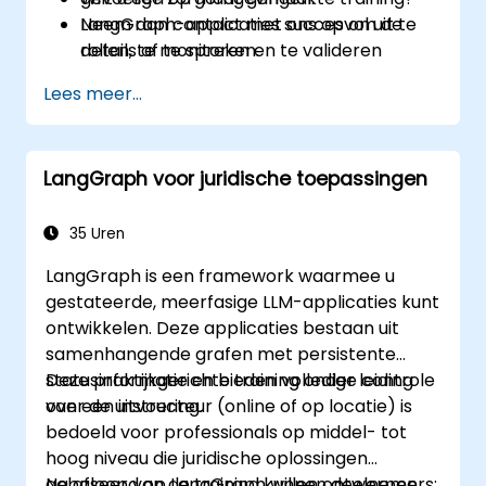
LangGraph-applicaties succesvol uit te
Neem dan contact met ons op om de
rollen, te monitoren en te valideren
details af te spreken.
binnen productieomgevingen in de
Lees meer...
gezondheidszorg.
LangGraph voor juridische toepassingen
35 Uren
LangGraph is een framework waarmee u
gestateerde, meerfasige LLM-applicaties kunt
ontwikkelen. Deze applicaties bestaan uit
samenhangende grafen met persistente
statusinformatie en bieden volledige controle
Deze praktijkgerichte training onder leiding
over de uitvoering.
van een instructeur (online of op locatie) is
bedoeld voor professionals op middel- tot
hoog niveau die juridische oplossingen
gebaseerd op LangGraph willen ontwerpen,
Na afloop van de training kunnen deelnemers: