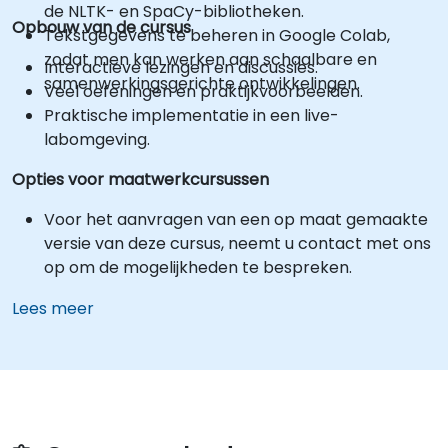
de NLTK- en SpaCy-bibliotheken.
Opbouw van de cursus
Tekstgegevens te beheren in Google Colab,
zodat men kan werken aan schaalbare en
Interactieve lezingen en discussies.
samenwerkingsgerichte ontwikkelingen.
Veel oefeningen en praktijkvoorbeelden.
Praktische implementatie in een live-
labomgeving.
Opties voor maatwerkcursussen
Voor het aanvragen van een op maat gemaakte
versie van deze cursus, neemt u contact met ons
op om de mogelijkheden te bespreken.
Lees meer