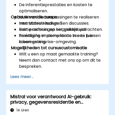
De inferentieprestaties en kosten te
optimaliseren.
Opbouw van de cursus
Multimodale toepassingen te realiseren
met Mistral Medium 3.
Interactieve lezingen en discussies.
Best practices op het gebied van
Ruime oefeningen en praktijkopdrachten.
beveiliging en compliance toe te passen
Praktische implementatie in een live-
in een enterprise-omgeving.
labomgeving.
Mogelijkheden tot cursuscustomisatie
Wilt u een op maat gemaakte training?
Neem dan contact met ons op om dit te
bespreken.
Lees meer...
Mistral voor verantwoord AI-gebruik:
privacy, gegevensresidentie en
bedrijfsbeheersing
14 Uren