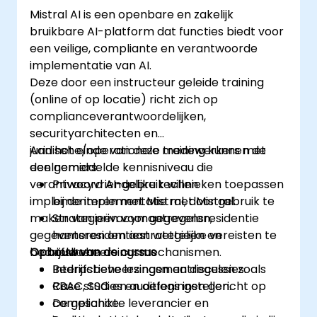
Mistral AI is een openbare en zakelijk
bruikbare AI-platform dat functies biedt voor
een veilige, compliante en verantwoorde
implementatie van AI.
Deze door een instructeur geleide training
(online of op locatie) richt zich op
complianceverantwoordelijken,
securityarchitecten en
juridische/operationele medewerkers met
Aan het einde van deze training kunnen de
een gemiddelde kennisniveau die
deelnemers:
verantwoord AI-gebruik willen
Privacyvriendelijke technieken toepassen
implementeren met Mistral, door gebruik te
bij de implementatie met Mistral.
maken van privacymaatregelen,
Strategieën voor gegevensresidentie
gegevensresidentiestrategieën en
hanteren om aan wettelijke vereisten te
bedrijfsbeheersingsmechanismen.
Opbouw van de cursus
voldoen.
Bedrijfsbeheersingsmaatregelen zoals
Interactieve lezingen en discussies.
RBAC, SSO en auditlogs instellen.
Case studies en oefeningen gericht op
De geschikte leverancier en
compliance.