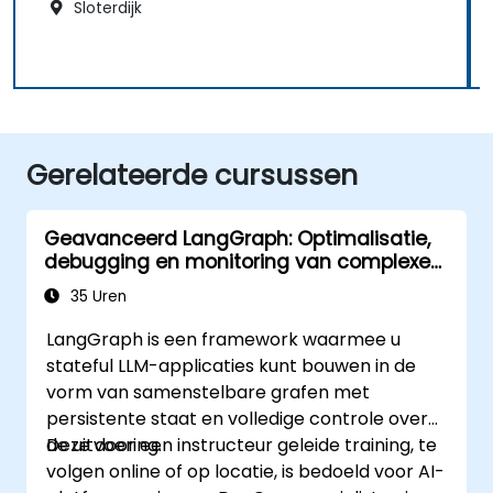
Sloterdijk
Gerelateerde cursussen
Geavanceerd LangGraph: Optimalisatie,
debugging en monitoring van complexe
grafen
35 Uren
LangGraph is een framework waarmee u
stateful LLM-applicaties kunt bouwen in de
vorm van samenstelbare grafen met
persistente staat en volledige controle over
de uitvoering.
Deze door een instructeur geleide training, te
volgen online of op locatie, is bedoeld voor AI-