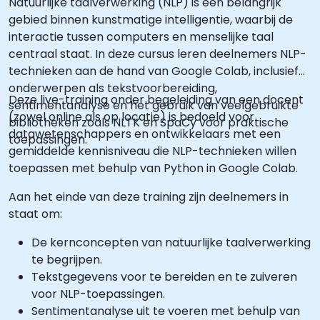
Natuurlijke taalverwerking (NLP) is een belangrijk
gebied binnen kunstmatige intelligentie, waarbij de
interactie tussen computers en menselijke taal
centraal staat. In deze cursus leren deelnemers NLP-
technieken aan de hand van Google Colab, inclusief
onderwerpen als tekstvoorbereiding,
Deze live-training onder begeleiding van een docent
sentimentanalyse en het gebruik van veelgebruikte
(zowel online als op locatie) is bedoeld voor
bibliotheken zoals NLTK en SpaCy voor praktische
datawetenschappers en ontwikkelaars met een
toepassingen.
gemiddelde kennisniveau die NLP-technieken willen
toepassen met behulp van Python in Google Colab.
Aan het einde van deze training zijn deelnemers in
staat om:
De kernconcepten van natuurlijke taalverwerking
te begrijpen.
Tekstgegevens voor te bereiden en te zuiveren
voor NLP-toepassingen.
Sentimentanalyse uit te voeren met behulp van