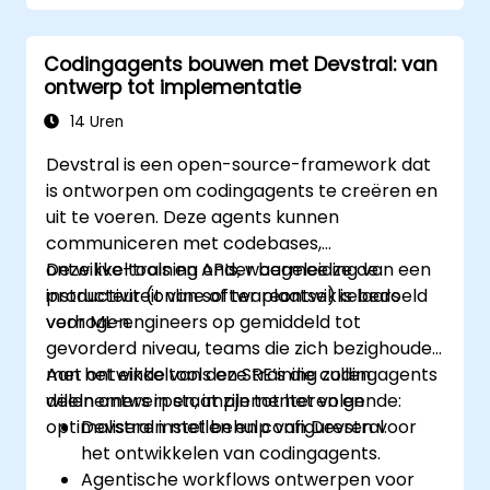
Codingagents bouwen met Devstral: van
ontwerp tot implementatie
14 Uren
Devstral is een open-source-framework dat
is ontworpen om codingagents te creëren en
uit te voeren. Deze agents kunnen
communiceren met codebases,
ontwikkeltools en APIs, waarmee ze de
Deze live-training onder begeleiding van een
productiviteit van softwareontwikkelaars
instructeur (online of ter plaatse) is bedoeld
verhogen.
voor ML-engineers op gemiddeld tot
gevorderd niveau, teams die zich bezighouden
met ontwikkeltools en SRE’s die codingagents
Aan het einde van deze training zullen
willen ontwerpen, implementeren en
deelnemers in staat zijn tot het volgende:
optimaliseren met behulp van Devstral.
Devstral instellen en configureren voor
het ontwikkelen van codingagents.
Agentische workflows ontwerpen voor