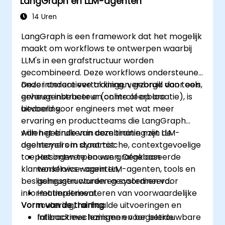
LangGraph en LLM-agenten
14 Uren
LangGraph is een framework dat het mogelijk
maakt om workflows te ontwerpen waarbij
LLM's in een grafstructuur worden
gecombineerd. Deze workflows ondersteunen
onder andere vertakkingen, gebruik van tools,
Deze interactieve training, verzorgd door een
geheugenbeheer en controleerbare
ervaren instructeur (online of op locatie), is
uitvoering.
bedoeld voor engineers met wat meer
ervaring en productteams die LangGraph
willen gebruiken in combinatie met LLM-
Aan het einde van deze training zijn de
agentcycli om dynamische, contextgevoelige
deelnemers in staat tot:
toepassingen te bouwen. Denk aan
Het ontwerpen van grafgebaseerde
klantenservice-agenten,
workflows waarin LLM-agenten, tools en
beslissingsstructuren en systemen voor
geheugen worden gecoördineerd.
informatieretrieval.
Het implementeren van voorwaardelijke
Vorm van de training
routering, herhaalde uitvoeringen en
fallbackmechanismen voor betrouwbare
Interactieve lezingen en begeleide