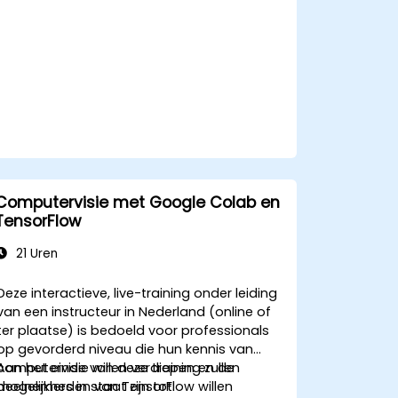
Computervisie met Google Colab en
TensorFlow
21 Uren
Deze interactieve, live-training onder leiding
van een instructeur in Nederland (online of
ter plaatse) is bedoeld voor professionals
op gevorderd niveau die hun kennis van
computervisie willen verdiepen en de
Aan het einde van deze training zullen
mogelijkheden van TensorFlow willen
deelnemers in staat zijn tot: