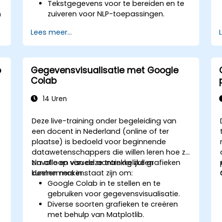
Tekstgegevens voor te bereiden en te
n
zuiveren voor NLP-toepassingen.
Sentimentanalyse uit te voeren met
Lees meer...
behulp van de NLTK- en SpaCy-
bibliotheken.
Tekstgegevens te beheren in Google
Colab, zodat men kan werken aan
b
Gegevensvisualisatie met Google
schaalbare en samenwerkingsgerichte
Colab
ontwikkelingen.
14 Uren
Deze live-training onder begeleiding van
een docent in Nederland (online of ter
plaatse) is bedoeld voor beginnende
datawetenschappers die willen leren hoe ze
zinvolle en visueel aantrekkelijke grafieken
Na afloop van deze training zullen
kunnen maken.
deelnemers in staat zijn om:
Google Colab in te stellen en te
gebruiken voor gegevensvisualisatie.
Diverse soorten grafieken te creëren
met behulp van Matplotlib.