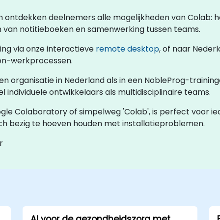
sen ontdekken deelnemers alle mogelijkheden van Colab:
en van notitieboeken en samenwerking tussen teams.
ing via onze interactieve
remote desktop
, of naar Nede
hon-werkprocessen.
eigen organisatie in Nederland als in een NobleProg-traini
 individuele ontwikkelaars als multidisciplinaire teams.
gle Colaboratory of simpelweg 'Colab', is perfect voor i
ch bezig te hoeven houden met installatieproblemen.
r
AI voor de gezondheidszorg met