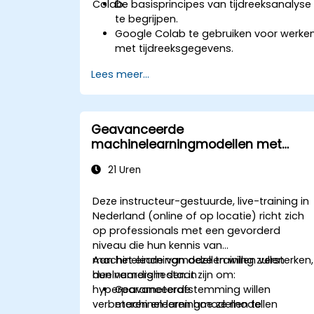
Colab.
De basisprincipes van tijdreeksanalyse
te begrijpen.
Google Colab te gebruiken voor werke
met tijdreeksgegevens.
ARIMA-modellen toe te passen op het
Lees meer...
voorspellen van data-trends.
De Prophet-bibliotheek van Facebook
in te zetten voor flexibele
voorspellingen.
Geavanceerde
Tijdreeksgegevens en resultaten van
machinelearningmodellen met
voorspellingen visueel weer te geven.
Google Colab
21 Uren
Deze instructeur-gestuurde, live-training in
Nederland (online of op locatie) richt zich
op professionals met een gevorderd
niveau die hun kennis van
machinelearningmodellen willen versterken,
Aan het einde van deze training zullen
hun vaardigheden in
deelnemers in staat zijn om:
hyperparameterafstemming willen
Geavanceerde
verbeteren en leren hoe ze modellen
machinelearningmodellen te