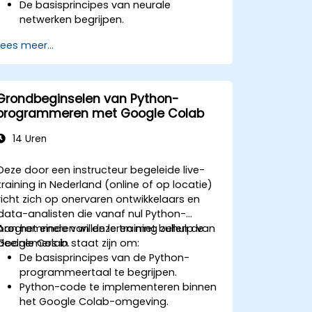
De basisprincipes van neurale
netwerken begrijpen.
Deep learning-modellen
Lees meer...
implementeren met TensorFlow.
Modellen trainen en evalueren op hun
prestaties.
De geavanceerde mogelijkheden van
Grondbeginselen van Python-
TensorFlow benutten voor deep
programmeren met Google Colab
learning.
14 Uren
Deze door een instructeur begeleide live-
training in Nederland (online of op locatie)
richt zich op onervaren ontwikkelaars en
data-analisten die vanaf nul Python-
programmeren willen leren met behulp van
Aan het einde van deze training zullen de
Google Colab.
deelnemers in staat zijn om:
De basisprincipes van de Python-
programmeertaal te begrijpen.
Python-code te implementeren binnen
het Google Colab-omgeving.