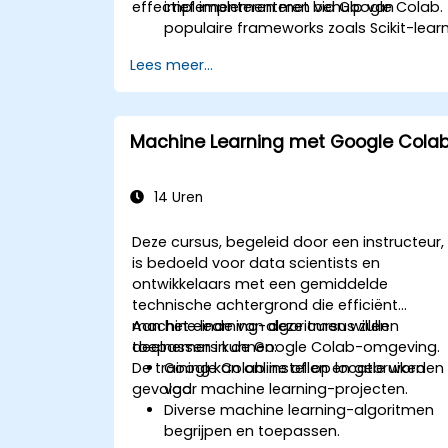
effectief implementeren via Google Colab.
implementeren met behulp van
populaire frameworks zoals Scikit-lear
en TensorFlow.
Lees meer...
De prestaties van modellen te
optimaliseren door middel van
hyperparameterafstemming.
Machinelearningmodellen in reële
Machine Learning met Google Cola
toepassingen te implementeren met
Google Colab.
Samen te werken aan en grote
14 Uren
machinelearningprojecten te beheren
binnen Google Colab.
Deze cursus, begeleid door een instructeur,
is bedoeld voor data scientists en
ontwikkelaars met een gemiddelde
technische achtergrond die efficiënt
machine learning-algoritmen willen
Aan het einde van deze cursus zullen
toepassen in de Google Colab-omgeving.
deelnemers kunnen:
De training kan online of op locatie worden
Google Colab instellen en gebruiken
gevolgd.
voor machine learning-projecten.
Diverse machine learning-algoritmen
begrijpen en toepassen.