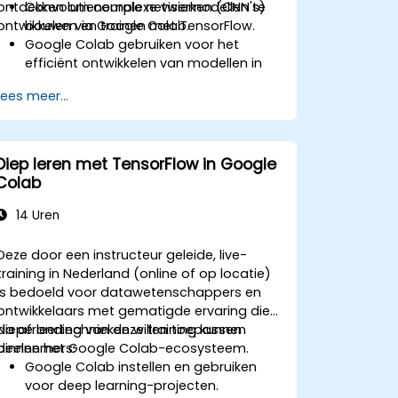
ontdekken om complexe visiemodellen te
Convolutieneurale netwerken (CNN's)
ontwikkelen via Google Colab.
bouwen en trainen met TensorFlow.
Google Colab gebruiken voor het
efficiënt ontwikkelen van modellen in
de cloud op schaalbare wijze.
Lees meer...
Technieken toepassen voor
beeldvoorbereiding bij
computervisietaken.
Computervisiemodellen
Diep leren met TensorFlow in Google
implementeren voor praktische
Colab
toepassingen.
Transfer learning benutten om de
14 Uren
prestaties van CNN-modellen te
verbeteren.
Deze door een instructeur geleide, live-
De resultaten van
training in Nederland (online of op locatie)
beeldclassificatiemodellen visualiseren
is bedoeld voor datawetenschappers en
en interpreteren.
ontwikkelaars met gematigde ervaring die
diepe leertechnieken willen toepassen
Na afronding van deze training kunnen
binnen het Google Colab-ecosysteem.
deelnemers:
Google Colab instellen en gebruiken
voor deep learning-projecten.