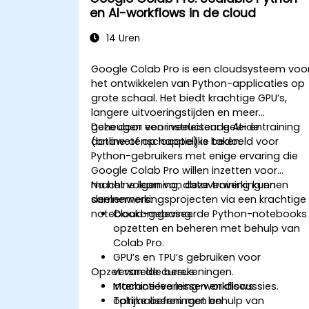
en AI-workflows in de cloud
14 Uren
Google Colab Pro is een cloudsysteem voo
het ontwikkelen van Python-applicaties op
grote schaal. Het biedt krachtige GPU’s,
langere uitvoeringstijden en meer
geheugen voor veeleisende AI- en
Deze door een instructeur geleide training
datawetenschappelijke taken.
(online of op locatie) is bedoeld voor
Python-gebruikers met enige ervaring die
Google Colab Pro willen inzetten voor
machine learning, dataverwerking en
Na het volgen van deze training kunnen
samenwerkingsprojecten via een krachtige
deelnemers:
notebookomgeving.
Cloud-gebaseerde Python-notebooks
opzetten en beheren met behulp van
Colab Pro.
GPU’s en TPU’s gebruiken voor
Opzet van de cursus
versnelde berekeningen.
Machine learning-workflows
Interactieve lessen en discussies.
optimaliseren met behulp van
Talrijke oefeningen en