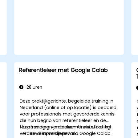
n
Referentieleer met Google Colab
28 Uren
Deze praktijkgerichte, begeleide training in
Nederland (online of op locatie) is bedoeld
voor professionals met gevorderde kennis
die hun begrip van referentieleer en de
toepassing ervan binnen AI-ontwikkeling
Na afronding zijn deelnemers in staat tot:
verder willen verdiepen via Google Colab.
De kernprincipes van