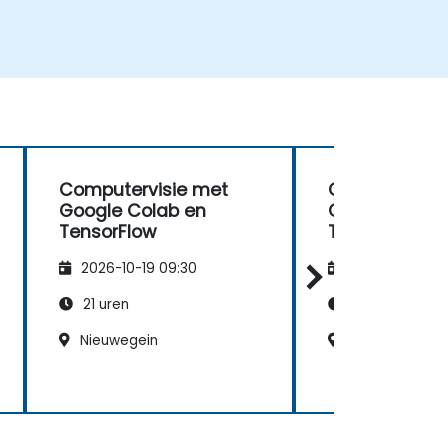
Computervisie met
Computervisi
Google Colab en
Google Colab
TensorFlow
TensorFlow
2026-10-19 09:30
2026-11-02 09
21 uren
21 uren
Nieuwegein
Enschede