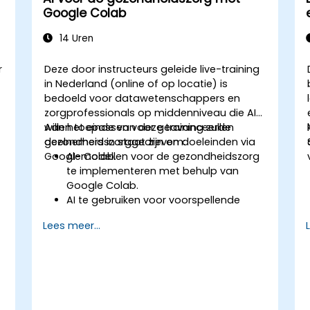
Google Colab
14 Uren
r
Deze door instructeurs geleide live-training
in Nederland (online of op locatie) is
bedoeld voor datawetenschappers en
zorgprofessionals op middenniveau die AI
willen toepassen voor geavanceerde
Aan het einde van deze training zullen
gezondheidszorggedreven doeleinden via
deelnemers in staat zijn om:
Google Colab.
AI-modellen voor de gezondheidszorg
te implementeren met behulp van
Google Colab.
AI te gebruiken voor voorspellende
modellering op basis van
Lees meer...
gezondheidsgegevens.
Medische beelden te analyseren met
behulp van AI-gestuurde technieken.
De ethische aspecten van AI-
oplossingen in de gezondheidszorg te
verkennen.