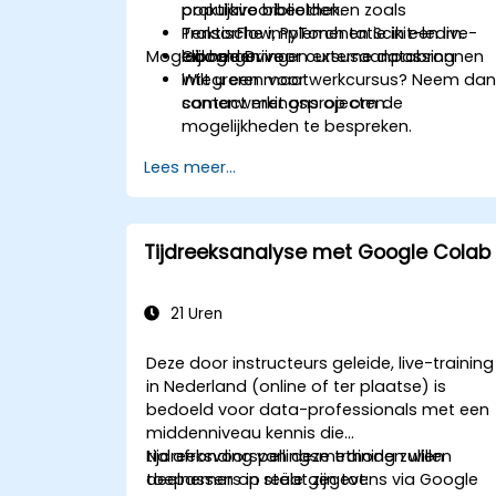
populaire bibliotheken zoals
praktijkvoorbeelden.
TensorFlow, PyTorch en Scikit-learn.
Praktische implementatie in een live-
Mogelijkheden voor cursusaanpassing
Google Drive en externe databronnen
labomgeving.
integreren voor
Wilt u een maatwerkcursus? Neem da
samenwerkingsprojecten.
contact met ons op om de
mogelijkheden te bespreken.
Lees meer...
Tijdreeksanalyse met Google Colab
21 Uren
Deze door instructeurs geleide, live-training
in Nederland (online of ter plaatse) is
bedoeld voor data-professionals met een
middenniveau kennis die
tijdreeksvoorspellingsmethoden willen
Na afronding van deze training zullen
toepassen op reële gegevens via Google
deelnemers in staat zijn tot: