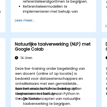
referentieleeralgoritmen te begrijpen.
Referentieleermodellen te
n
implementeren met behulp van
TensorFlow en OpenAI Gym.
Lees meer...
Intelligente agenten ontwikkelen die
leren via proefondervindelijk
experimenteren.
De prestaties van deze agenten te
optimaliseren met technieken zoals Q-
Natuurlijke taalverwerking (NLP) met
learning en deep Q-networks (DQNs).
Google Colab
Agenten trainen in simulaties via
OpenAI Gym.
14 Uren
Referentieleermodellen inzetten voor
praktische doeleinden.
Deze live-training onder begeleiding van
een docent (online of op locatie) is
bedoeld voor datawetenschappers en
ontwikkelaars met een gemiddelde
kennisniveau die NLP-technieken willen
Aan het einde van deze training zijn
toepassen met behulp van Python in
deelnemers in staat om:
Google Colab.
De kernconcepten van natuurlijke
taalverwerking te begrijpen.