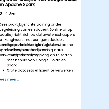
en Apache Spark
14 Uren
Deze praktijkgerichte training onder
begeleiding van een docent (online of op
locatie) richt zich op datawetenschappers
en -engineers met een gemiddelde
kennisgraad die Google Colab en Apache
Na afloop van deze training zullen
Spark willen gebruiken voor big data-
deelnemers in staat zijn om:
verwerking en analyse.
Een big data-omgeving op te zetten
met behulp van Google Colab en
Spark.
Grote datasets efficiënt te verwerken
en te analyseren met Apache Spark.
Lees meer...
Big data visueel weer te geven in een
collaboratieve omgeving.
Apache Spark te integreren met
cloudgebaseerde hulpmiddelen.