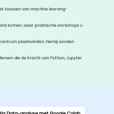
 het bouwen van machine learning-
rland komen, waar praktische workshops u
ngcentrum plaatsvinden; hierbij worden
edereen die de kracht van Python, Jupyter
Big Data-analyse met Google Colab