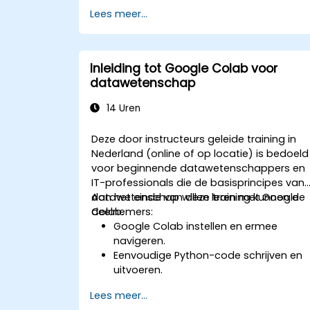
Bibliotheken zoals Scikit-learn
Lees meer...
gebruiken om gegevens te analyseren
en voorspellingen te doen.
Zowel supervisie- als niet-
supervisieleeringsmodellen
Inleiding tot Google Colab voor
implementeren.
datawetenschap
Machine learning-modellen optimaal
evalueren en verbeteren.
14 Uren
Deze door instructeurs geleide training in
Nederland (online of op locatie) is bedoeld
voor beginnende datawetenschappers en
IT-professionals die de basisprincipes van
datawetenschap willen leren met Google
Aan het einde van deze training kunnen de
Colab.
deelnemers:
Google Colab instellen en ermee
navigeren.
Eenvoudige Python-code schrijven en
uitvoeren.
Datasets importeren en verwerken.
Lees meer...
Visualisaties maken met behulp van