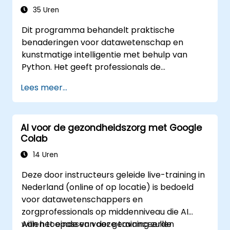
Samen te werken aan en grote
35 Uren
machinelearningprojecten te beheren
Dit programma behandelt praktische
binnen Google Colab.
benaderingen voor datawetenschap en
kunstmatige intelligentie met behulp van
Python. Het geeft professionals de
vaardigheden om data te analyseren,
Lees meer...
machine learning-modellen te bouwen en AI-
gestuurde toepassingen in een zakelijke
context te implementeren. Onderwerpen zijn
AI voor de gezondheidszorg met Google
onder andere het CRISP-DM-procesmodel,
Colab
statistische analyses, gesuperviseerd en
ongesuperviseerd leren, deep learning met
14 Uren
TensorFlow, natuurlijke taalverwerking, big
Deze door instructeurs geleide live-training in
data via Spark, en effectieve datagebaseerde
Nederland (online of op locatie) is bedoeld
communicatie. Ideaal voor beginners die een
voor datawetenschappers en
certificering in Python-gebaseerde
zorgprofessionals op middenniveau die AI
datawetenschap willen behalen en zich
willen toepassen voor geavanceerde
Aan het einde van deze training zullen
voorbereiden op een carrière in analyse.