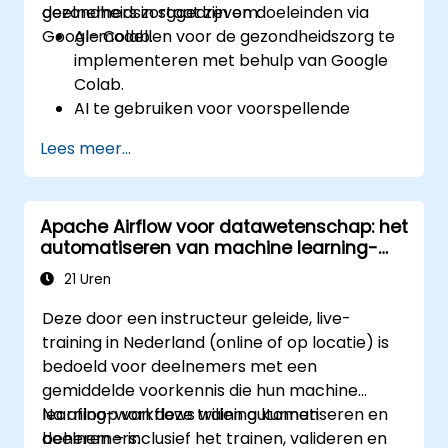
gezondheidszorggedreven doeleinden via
deelnemers in staat zijn om:
Google Colab.
AI-modellen voor de gezondheidszorg te
implementeren met behulp van Google
Colab.
AI te gebruiken voor voorspellende
modellering op basis van
Lees meer...
gezondheidsgegevens.
Medische beelden te analyseren met
behulp van AI-gestuurde technieken.
Apache Airflow voor datawetenschap: het
De ethische aspecten van AI-oplossingen
automatiseren van machine learning-
in de gezondheidszorg te verkennen.
pipelines
21 Uren
Deze door een instructeur geleide, live-
training in Nederland (online of op locatie) is
bedoeld voor deelnemers met een
gemiddelde voorkennis die hun machine
learning-workflows willen automatiseren en
Na afloop van deze training kunnen
beheren – inclusief het trainen, valideren en
deelnemers: