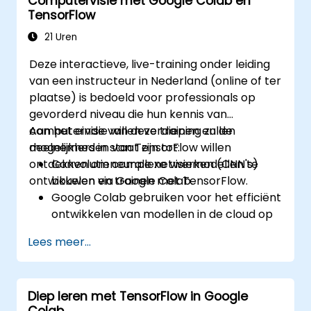
Computervisie met Google Colab en
TensorFlow
21 Uren
Deze interactieve, live-training onder leiding
van een instructeur in Nederland (online of ter
plaatse) is bedoeld voor professionals op
gevorderd niveau die hun kennis van
computervisie willen verdiepen en de
Aan het einde van deze training zullen
mogelijkheden van TensorFlow willen
deelnemers in staat zijn tot:
ontdekken om complexe visiemodellen te
Convolutieneurale netwerken (CNN's)
ontwikkelen via Google Colab.
bouwen en trainen met TensorFlow.
Google Colab gebruiken voor het efficiënt
ontwikkelen van modellen in de cloud op
schaalbare wijze.
Lees meer...
Technieken toepassen voor
beeldvoorbereiding bij
computervisietaken.
Diep leren met TensorFlow in Google
Computervisiemodellen implementeren
Colab