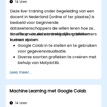
14 Uren
Deze live-training onder begeleiding van een
docent in Nederland (online of ter plaatse) is
bedoeld voor beginnende
datawetenschappers die willen leren hoe ze
zinvolle en visueel aantrekkelijke grafieken
Na afloop van deze training zullen deelnemers
kunnen maken.
in staat zijn om:
Google Colab in te stellen en te gebruiken
voor gegevensvisualisatie.
Diverse soorten grafieken te creëren met
behulp van Matplotlib.
Seaborn te gebruiken voor geavanceerde
Lees meer...
visualisatietechnieken.
Grafieken aan te passen zodat ze er
beter uitzien en begrijpelijker zijn.
Machine Learning met Google Colab
Gegevens effectief te interpreteren en
presenteren met behulp van visuele
hulpmiddelen.
14 Uren