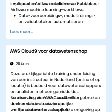
implementeren van modellen via Apache
Apache Airflow instellen voor het beheer
Airflow.
van machine learning-workflows.
Data-voorbereidings-, modeltrainings-
en validatietaken automatiseren.
Airflow integreren met machine learning-
Lees meer...
frameworks en -tools.
Machine learning-modellen
implementeren via geautomatiseerde
AWS Cloud9 voor datawetenschap
pipelines.
De werking van machine learning-
workflows in productie monitoren en
28 Uren
optimaliseren.
Deze praktijkgerichte training onder leiding
van een instructeur in Nederland (online of op
locatie) is bedoeld voor datawetenschappers
en analisten met een gemiddelde
kennisniveau die AWS Cloud9 willen gebruiken
Na afronding van deze cursus zullen
om hun datawetenschappelijke
deelnemers in staat zijn om:
werkprocessen te versnellen.
Een datawetenschappelijke omgeving op