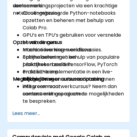
samenwerkingsprojecten via een krachtige
deelnemers:
notebookomgeving.
Cloud-gebaseerde Python-notebooks
opzetten en beheren met behulp van
Colab Pro.
GPU’s en TPU’s gebruiken voor versnelde
Opzet van de cursus
berekeningen.
Machine learning-workflows
Interactieve lessen en discussies.
optimaliseren met behulp van populaire
Talrijke oefeningen en
bibliotheken zoals TensorFlow, PyTorch
praktijkvoorbeelden.
en Scikit-learn.
Praktische implementatie in een live-
Mogelijkheden voor cursusaanpassing
Google Drive en externe databronnen
labomgeving.
integreren voor
Wilt u een maatwerkcursus? Neem dan
samenwerkingsprojecten.
contact met ons op om de mogelijkheden
te bespreken.
Lees meer...