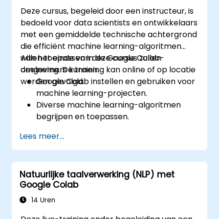
Deze cursus, begeleid door een instructeur, is
bedoeld voor data scientists en ontwikkelaars
met een gemiddelde technische achtergrond
die efficiënt machine learning-algoritmen
willen toepassen in de Google Colab-
Aan het einde van deze cursus zullen
omgeving. De training kan online of op locatie
deelnemers kunnen:
worden gevolgd.
Google Colab instellen en gebruiken voor
machine learning-projecten.
Diverse machine learning-algoritmen
begrijpen en toepassen.
Bibliotheken zoals Scikit-learn gebruiken
Lees meer...
om gegevens te analyseren en
voorspellingen te doen.
Zowel supervisie- als niet-
Natuurlijke taalverwerking (NLP) met
supervisieleeringsmodellen
Google Colab
implementeren.
Machine learning-modellen optimaal
14 Uren
evalueren en verbeteren.