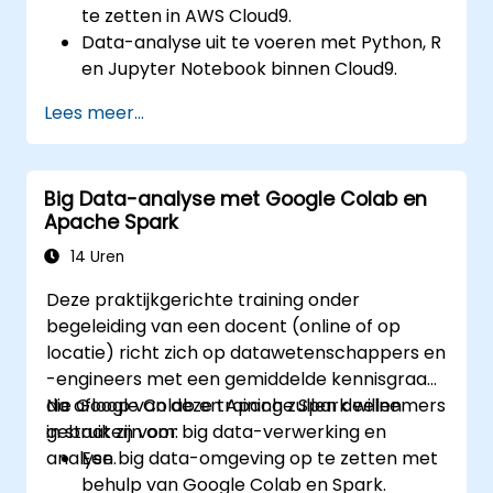
te zetten in AWS Cloud9.
Data-analyse uit te voeren met Python, R
en Jupyter Notebook binnen Cloud9.
AWS Cloud9 te koppelen aan AWS-
Lees meer...
diensten zoals S3, RDS en Redshift.
AWS Cloud9 in te zetten voor het
ontwikkelen en implementeren van
Big Data-analyse met Google Colab en
machine learning-modellen.
Apache Spark
Cloudgebaseerde werkprocessen te
optimaliseren voor data-analyse en -
14 Uren
verwerking.
Deze praktijkgerichte training onder
begeleiding van een docent (online of op
locatie) richt zich op datawetenschappers en
-engineers met een gemiddelde kennisgraad
die Google Colab en Apache Spark willen
Na afloop van deze training zullen deelnemers
gebruiken voor big data-verwerking en
in staat zijn om:
analyse.
Een big data-omgeving op te zetten met
behulp van Google Colab en Spark.