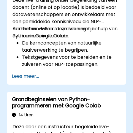
Deze live-training onder begeleiding van een
docent (online of op locatie) is bedoeld voor
datawetenschappers en ontwikkelaars met
een gemiddelde kennisniveau die NLP-
technieken willen toepassen met behulp van
Aan het einde van deze training zijn
Python in Google Colab.
deelnemers in staat om:
De kernconcepten van natuurlijke
taalverwerking te begrijpen.
Tekstgegevens voor te bereiden en te
zuiveren voor NLP-toepassingen.
Sentimentanalyse uit te voeren met
Lees meer...
behulp van de NLTK- en SpaCy-
bibliotheken.
Tekstgegevens te beheren in Google
Grondbeginselen van Python-
Colab, zodat men kan werken aan
programmeren met Google Colab
schaalbare en samenwerkingsgerichte
ontwikkelingen.
14 Uren
Deze door een instructeur begeleide live-