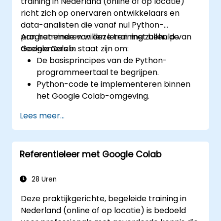
training in Nederland (online of op locatie)
richt zich op onervaren ontwikkelaars en
data-analisten die vanaf nul Python-
programmeren willen leren met behulp van
Aan het einde van deze training zullen de
Google Colab.
deelnemers in staat zijn om:
De basisprincipes van de Python-
programmeertaal te begrijpen.
Python-code te implementeren binnen
het Google Colab-omgeving.
Besturingselementen toe te passen om
Lees meer...
de flow van een Python-programma te
beheren.
Functies te creëren om code efficiënt te
Referentieleer met Google Colab
organiseren en hergebruiken.
Basisbibliotheken voor Python-
programmeren te ontdekken en te
28 Uren
gebruiken.
Deze praktijkgerichte, begeleide training in
Nederland (online of op locatie) is bedoeld