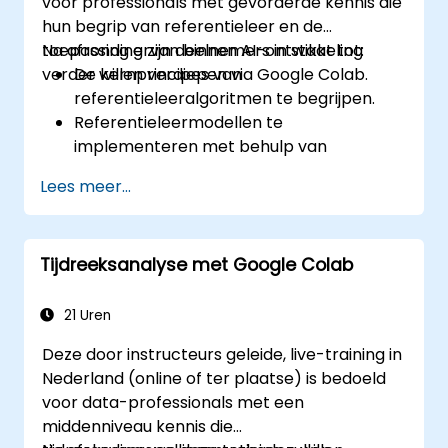
voor professionals met gevorderde kennis die
hun begrip van referentieleer en de
toepassing ervan binnen AI-ontwikkeling
Na afronding zijn deelnemers in staat tot:
verder willen verdiepen via Google Colab.
De kernprincipes van
referentieleeralgoritmen te begrijpen.
Referentieleermodellen te
implementeren met behulp van
TensorFlow en OpenAI Gym.
Lees meer...
Intelligente agenten ontwikkelen die leren
via proefondervindelijk experimenteren.
De prestaties van deze agenten te
Tijdreeksanalyse met Google Colab
optimaliseren met technieken zoals Q-
learning en deep Q-networks (DQNs).
Agenten trainen in simulaties via OpenAI
21 Uren
Gym.
Deze door instructeurs geleide, live-training in
Referentieleermodellen inzetten voor
Nederland (online of ter plaatse) is bedoeld
praktische doeleinden.
voor data-professionals met een
middenniveau kennis die