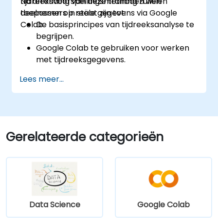
tijdreeksvoorspellingsmethoden willen
Na afronding van deze training zullen
toepassen op reële gegevens via Google
deelnemers in staat zijn tot:
Colab.
De basisprincipes van tijdreeksanalyse te
begrijpen.
Google Colab te gebruiken voor werken
met tijdreeksgegevens.
ARIMA-modellen toe te passen op het
Lees meer...
voorspellen van data-trends.
De Prophet-bibliotheek van Facebook in
te zetten voor flexibele voorspellingen.
Tijdreeksgegevens en resultaten van
voorspellingen visueel weer te geven.
Gerelateerde categorieën
Data Science
Google Colab