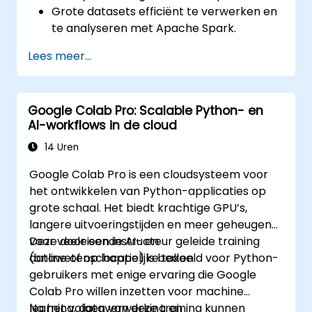
Grote datasets efficiënt te verwerken en
te analyseren met Apache Spark.
Big data visueel weer te geven in een
Lees meer...
collaboratieve omgeving.
Apache Spark te integreren met
cloudgebaseerde hulpmiddelen.
Google Colab Pro: Scalable Python- en
AI-workflows in de cloud
14 Uren
Google Colab Pro is een cloudsysteem voor
het ontwikkelen van Python-applicaties op
grote schaal. Het biedt krachtige GPU’s,
langere uitvoeringstijden en meer geheugen
voor veeleisende AI- en
Deze door een instructeur geleide training
datawetenschappelijke taken.
(online of op locatie) is bedoeld voor Python-
gebruikers met enige ervaring die Google
Colab Pro willen inzetten voor machine
learning, dataverwerking en
Na het volgen van deze training kunnen