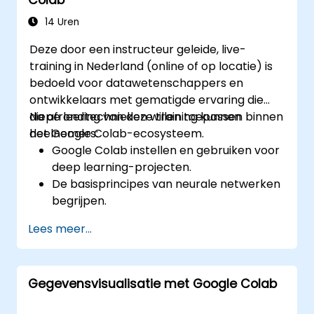
voor praktische toepassingen.
Transfer learning benutten om de
14 Uren
prestaties van CNN-modellen te
Deze door een instructeur geleide, live-
verbeteren.
training in Nederland (online of op locatie) is
De resultaten van
bedoeld voor datawetenschappers en
beeldclassificatiemodellen visualiseren en
ontwikkelaars met gematigde ervaring die
interpreteren.
diepe leertechnieken willen toepassen binnen
Na afronding van deze training kunnen
het Google Colab-ecosysteem.
deelnemers:
Google Colab instellen en gebruiken voor
deep learning-projecten.
De basisprincipes van neurale netwerken
begrijpen.
Deep learning-modellen implementeren
Lees meer...
met TensorFlow.
Modellen trainen en evalueren op hun
prestaties.
Gegevensvisualisatie met Google Colab
De geavanceerde mogelijkheden van
TensorFlow benutten voor deep learning.