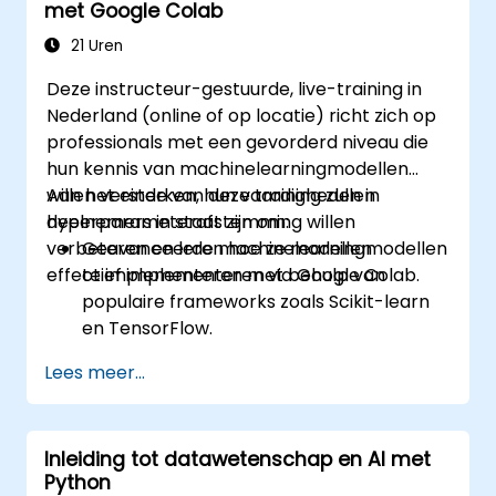
met Google Colab
21 Uren
Deze instructeur-gestuurde, live-training in
Nederland (online of op locatie) richt zich op
professionals met een gevorderd niveau die
hun kennis van machinelearningmodellen
willen versterken, hun vaardigheden in
Aan het einde van deze training zullen
hyperparameterafstemming willen
deelnemers in staat zijn om:
verbeteren en leren hoe ze modellen
Geavanceerde machinelearningmodellen
effectief implementeren via Google Colab.
te implementeren met behulp van
populaire frameworks zoals Scikit-learn
en TensorFlow.
De prestaties van modellen te
Lees meer...
optimaliseren door middel van
hyperparameterafstemming.
Machinelearningmodellen in reële
Inleiding tot datawetenschap en AI met
toepassingen te implementeren met
Python
Google Colab.