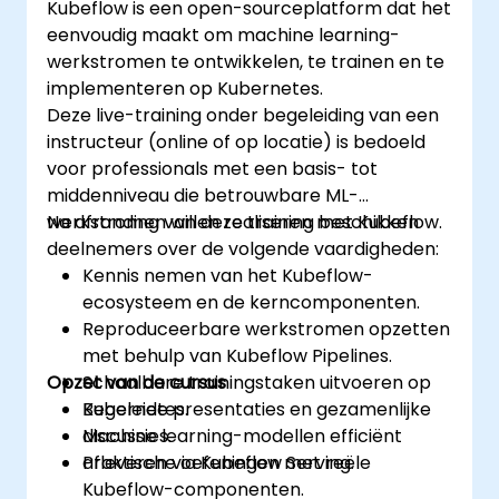
Kubeflow is een open-sourceplatform dat het
Lite.
eenvoudig maakt om machine learning-
werkstromen te ontwikkelen, te trainen en te
implementeren op Kubernetes.
Deze live-training onder begeleiding van een
instructeur (online of op locatie) is bedoeld
voor professionals met een basis- tot
middenniveau die betrouwbare ML-
werkstromen willen realiseren met Kubeflow.
Na afronding van deze training beschikken
deelnemers over de volgende vaardigheden:
Kennis nemen van het Kubeflow-
ecosysteem en de kerncomponenten.
Reproduceerbare werkstromen opzetten
met behulp van Kubeflow Pipelines.
Opzet van de cursus
Schaalbare trainingstaken uitvoeren op
Kubernetes.
Begeleide presentaties en gezamenlijke
Machine learning-modellen efficiënt
discussies.
afleveren via Kubeflow Serving.
Praktische oefeningen met reële
Kubeflow-componenten.