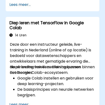
gebruiken voor data-analyse.
Lees meer...
Gevorderde technieken toe te passen bij
het oplossen van complexe problemen.
De voorspellingsnauwkeurigheid te
Diep leren met TensorFlow in Google
verbeteren door verschillende modellen
Colab
te combineren.
14 Uren
Deze door een instructeur geleide, live-
training in Nederland (online of op locatie) is
bedoeld voor datawetenschappers en
ontwikkelaars met gematigde ervaring die
diepe leertechnieken willen toepassen binnen
Na afronding van deze training kunnen
het Google Colab-ecosysteem.
deelnemers:
Google Colab instellen en gebruiken voor
deep learning-projecten.
De basisprincipes van neurale netwerken
begrijpen.
Deep learning-modellen implementeren
Lees meer...