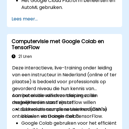
Het Google Cloud Platform beheersen en
AutoML gebruiken.
Gegevens voorbereiden voor het trainen
Lees meer...
van chatbotmodellen.
Aangepaste chatbotmodellen trainen en
evalueren met behulp van AutoML.
Computervisie met Google Colab en
Chatbots implementeren en integreren
TensorFlow
in diverse platforms en kanalen.
De prestaties van chatbots monitoren en
21 Uren
continu optimaliseren.
Deze interactieve, live-training onder leiding
van een instructeur in Nederland (online of ter
plaatse) is bedoeld voor professionals op
gevorderd niveau die hun kennis van
computervisie willen verdiepen en de
Aan het einde van deze training zullen
mogelijkheden van TensorFlow willen
deelnemers in staat zijn tot:
ontdekken om complexe visiemodellen te
Convolutieneurale netwerken (CNN's)
ontwikkelen via Google Colab.
bouwen en trainen met TensorFlow.
Google Colab gebruiken voor het efficiënt