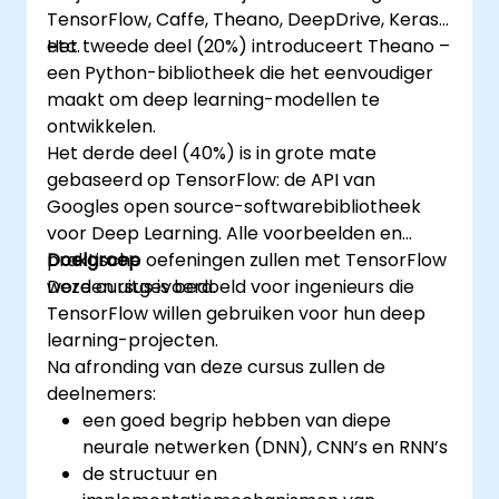
TensorFlow, Caffe, Theano, DeepDrive, Keras,
etc.
Het tweede deel (20%) introduceert Theano –
een Python-bibliotheek die het eenvoudiger
maakt om deep learning-modellen te
ontwikkelen.
Het derde deel (40%) is in grote mate
gebaseerd op TensorFlow: de API van
Googles open source-softwarebibliotheek
voor Deep Learning. Alle voorbeelden en
praktische oefeningen zullen met TensorFlow
Doelgroep
worden uitgevoerd.
Deze cursus is bedoeld voor ingenieurs die
TensorFlow willen gebruiken voor hun deep
learning-projecten.
Na afronding van deze cursus zullen de
deelnemers:
een goed begrip hebben van diepe
neurale netwerken (DNN), CNN’s en RNN’s
de structuur en