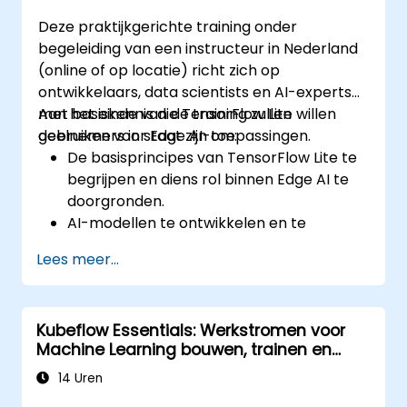
Deze praktijkgerichte training onder
begeleiding van een instructeur in Nederland
(online of op locatie) richt zich op
ontwikkelaars, data scientists en AI-experts
met basiskennis die TensorFlow Lite willen
Aan het einde van de training zullen
gebruiken voor Edge AI-toepassingen.
deelnemers in staat zijn om:
De basisprincipes van TensorFlow Lite te
begrijpen en diens rol binnen Edge AI te
doorgronden.
AI-modellen te ontwikkelen en te
optimaliseren met TensorFlow Lite.
Lees meer...
Deze modellen op diverse edge-
apparaten uit te rollen.
Juiste hulpmiddelen en technieken toe te
Kubeflow Essentials: Werkstromen voor
passen bij modelconversie en -
Machine Learning bouwen, trainen en
optimalisatie.
implementeren met Kubernetes
Praktische Edge AI-oplossingen te
14 Uren
realiseren met behulp van TensorFlow