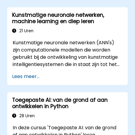
geschiedenis van AI, methoden voor
probleemoplossing, kennisrepresentatie,
Kunstmatige neuronale netwerken,
redenering onder onzekerheid en
machine learning en diep leren
verschillende vormen van machine learning;
daarnaast aandacht voor communicatie,
21 Uren
waarneming en zelfstandige actie. U leert als
Kunstmatige neuronale netwerken (ANN's)
manager of architect hoe u kansen op
zijn computationele modellen die worden
transformatie door AI kunt beoordelen,
gebruikt bij de ontwikkeling van kunstmatige
nieuwe technologische ontwikkelingen
intelligentiesystemen die in staat zijn tot het
evalueren en praktische intelligente
uitvoeren van ‘intelligente’ taken. Deze
oplossingen integreren om de bedrijfsagiliteit
Lees meer...
netwerken vinden veel toepassing in machine
te vergroten.
learning-toepassingen, die op hun beurt een
vorm van kunstmatige intelligentie zijn. Diep
Toegepaste AI: van de grond af aan
leren is zelfs een onderdeel binnen machine
ontwikkelen in Python
learning.
28 Uren
In deze cursus 'Toegepaste AI: van de grond
af aan ontwikkelen in Python' leren