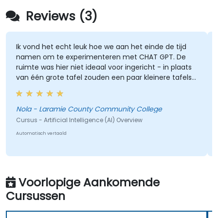
Reviews (3)
Ik vond het echt leuk hoe we aan het einde de tijd
W
namen om te experimenteren met CHAT GPT. De
g
ruimte was hier niet ideaal voor ingericht - in plaats
v
van één grote tafel zouden een paar kleinere tafels
handig geweest zijn, zodat we in kleine groepjes
konden brainstormen.
M
P
Nola - Laramie County Community College
C
Cursus - Artificial Intelligence (AI) Overview
T
Automatisch vertaald
Au
Voorlopige Aankomende
Cursussen