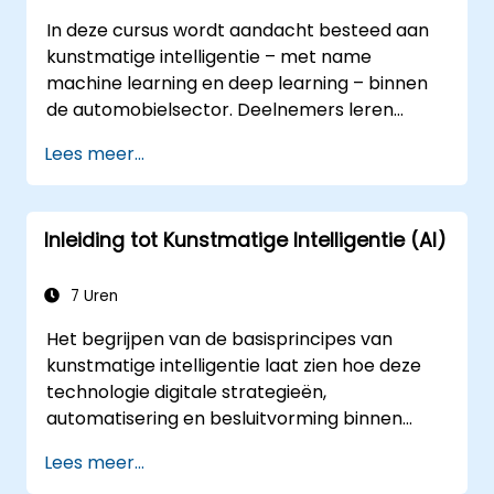
In deze cursus wordt aandacht besteed aan
kunstmatige intelligentie – met name
machine learning en deep learning – binnen
de automobielsector. Deelnemers leren
welke technologieën er zijn en hoe ze mogelijk
Lees meer...
kunnen worden toegepast in verschillende
contexten in een auto: van eenvoudige
automatisering en beeldherkenning tot
Inleiding tot Kunstmatige Intelligentie (AI)
autonome besluitvorming.
7 Uren
Het begrijpen van de basisprincipes van
kunstmatige intelligentie laat zien hoe deze
technologie digitale strategieën,
automatisering en besluitvorming binnen
organisaties drastisch verandert. Deze cursus
Lees meer...
behandelt essentiële concepten zoals de