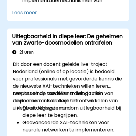
implementatiemechanismen van
TensorFlow bevatten
Lees meer...
in staat zijn om installatie-, productie-
omgevings- en architectuurtaken uit te
voeren
Uitlegbaarheid in diepe leer: De geheimen
codekwaliteit kunnen beoordelen,
van zwarte-doosmodellen ontrafelen
debuggen en bewaken
geavanceerde productiemethoden
21 Uren
kunnen toepassen zoals het trainen van
Dit door een docent geleide live-traject
modellen, het bouwen van grafieken en
Nederland (online of op locatie) is bedoeld
logging
voor professionals met gevorderde kennis die
de nieuwste XAI-technieken willen leren
toepassen op modellen in het domein van
Aan het einde van deze training zullen
diepe leer, met als doel het ontwikkelen van
deelnemers in staat zijn om:
uitlegbaar AI-systemen.
De uitdagingen rondom uitlegbaarheid bij
diepe leer te begrijpen.
Geavanceerde XAI-technieken voor
neurale netwerken te implementeren.