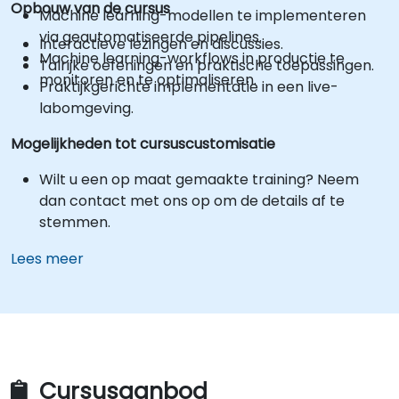
Opbouw van de cursus
Machine learning-modellen te implementeren
via geautomatiseerde pipelines.
Interactieve lezingen en discussies.
Machine learning-workflows in productie te
Talrijke oefeningen en praktische toepassingen.
monitoren en te optimaliseren.
Praktijkgerichte implementatie in een live-
labomgeving.
Mogelijkheden tot cursuscustomisatie
Wilt u een op maat gemaakte training? Neem
dan contact met ons op om de details af te
stemmen.
Lees meer
Cursusaanbod