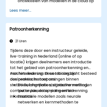
ontwikkelen van modellen in de cloud op
schaalbare wijze.
Lees meer...
Technieken toepassen voor
beeldvoorbereiding bij
computervisietaken.
Patroonherkenning
Computervisiemodellen implementeren
voor praktische toepassingen.
Transfer learning benutten om de
21 Uren
prestaties van CNN-modellen te
Tijdens deze door een instructeur geleide,
verbeteren.
live-training in Nederland (online of op
De resultaten van
locatie) krijgen deelnemers een introductie
beeldclassificatiemodellen visualiseren en
tot het gebied van patroonherkenning en
interpreteren.
machine learning. Er wordt aandacht besteed
Aan het einde van deze training zijn
aan praktische toepassingen binnen
deelnemers in staat om:
statistiek, informatica, signaalverwerking,
De belangrijkste statistische methoden
computervisie, data mining en bio-
toe te passen op patroonherkenning.
informatica.
Essentiële modellen zoals neurale
netwerken en kernmethoden te