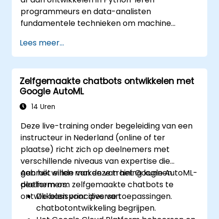
programmeurs en data-analisten
fundamentele technieken om machine
learning-oplossingen volledig zelf te bouwen
Lees meer...
met behulp van Python. Er komen de
basisprincipes van supervisiede leer
(classificatie en regressie), onsupervisiede
Zelfgemaakte chatbots ontwikkelen met
leer (clustering en afwijkingendetectie) en
Google AutoML
geavanceerde neural netwerkarchitecturen
aan bod. Daarnaast wordt ingegaan op
14 Uren
beproefde methoden voor het gebruik van
Deze live-training onder begeleiding van een
scikit-learn, Apache Spark MLlib en Jupyter
instructeur in Nederland (online of ter
Notebooks bij praktische AI-ontwikkeling. De
plaatse) richt zich op deelnemers met
cursus helpt professionals bij het
verschillende niveaus van expertise die
implementeren van bruikbare machine
gebruik willen maken van het Google AutoML-
Aan het einde van deze training kunnen
learning-modellen, het evalueren van de
platform om zelfgemaakte chatbots te
deelnemers:
beperkingen van algoritmen en het voltooien
ontwikkelen voor diverse toepassingen.
De basisprincipes van
van toepassingsgerichte projecten die
chatbotontwikkeling begrijpen.
daadwerkelijke problemen oplossen.