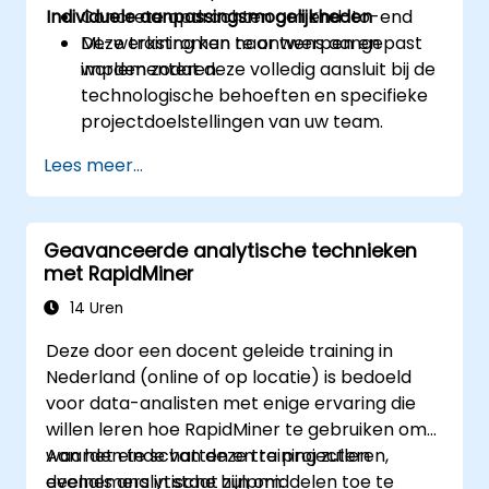
Individuele aanpassingsmogelijkheden
Concrete opdrachten om end-to-end
ML-werkstromen te ontwerpen en
Deze training kan naar wens aangepast
implementeren.
worden zodat deze volledig aansluit bij de
technologische behoeften en specifieke
projectdoelstellingen van uw team.
Lees meer...
Geavanceerde analytische technieken
met RapidMiner
14 Uren
Deze door een docent geleide training in
Nederland (online of op locatie) is bedoeld
voor data-analisten met enige ervaring die
willen leren hoe RapidMiner te gebruiken om
waarden te schatten en te projecteren,
Aan het einde van deze training zullen
evenals analytische hulpmiddelen toe te
deelnemers in staat zijn om: