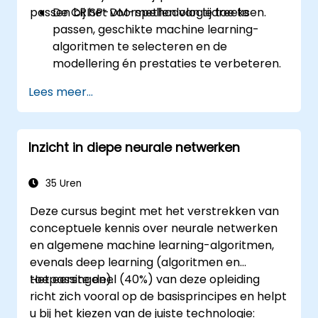
passen bij het voorspellen van tijdreeksen.
De CRISP-DM-methodologie toe te
passen, geschikte machine learning-
algoritmen te selecteren en de
modellering én prestaties te verbeteren.
RapidMiner te gebruiken voor het
Lees meer...
schatten en projecteren van waarden en
om analytische hulpmiddelen in te zetten
bij tijdreeksvoorspellingen.
Inzicht in diepe neurale netwerken
35 Uren
Deze cursus begint met het verstrekken van
conceptuele kennis over neurale netwerken
en algemene machine learning-algoritmen,
evenals deep learning (algoritmen en
toepassingen).
Het eerste deel (40%) van deze opleiding
richt zich vooral op de basisprincipes en helpt
u bij het kiezen van de juiste technologie: