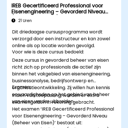
IREB Gecertificeerd Professional voor
Eisenengineering – Gevorderd Niveau
(Beheer van Eisen)
21 Uren
Dit driedaagse cursusprogramma wordt
verzorgd door een instructeur en kan zowel
online als op locatie worden gevolgd.
Voor wie is deze cursus bedoeld:
Deze cursus in gevorderd beheer van eisen
richt zich op professionals die actief zijn
binnen het vakgebied van eisenengineering,
businessanalyse, bedrijfsontwerp en
Examen:
organisatieontwikkeling. Zij willen hun kennis
en vaardigheden op het gebied van beheer
Indien van toepassing, worden er extra
van eisen verder uitbreiden.
examengelden in rekening gebracht.
Het examen ‘IREB Gecertificeerd Professional
voor Eisenengineering – Gevorderd Niveau
(Beheer van Eisen)’ bestaat uit: