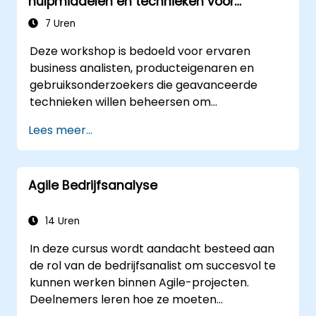
hulpmiddelen en technieken voor
zorgen dat technologische, procesmatige of
maximaal effect
organisatorische oplossingen volledig
7 Uren
aansluiten bij de zakelijke doelstellingen.
Deze workshop is bedoeld voor ervaren
Daardoor draagt het actief bij aan het succes
business analisten, producteigenaren en
van projecten en veranderingen binnen een
gebruiksonderzoekers die geavanceerde
organisatie door ervoor te zorgen dat
technieken willen beheersen om
geïmplementeerde oplossingen passend,
daadwerkelijk waarde te creëren binnen hun
haalbaar en in lijn met de zakelijke eisen zijn.
Lees meer...
organisaties. Door middel van praktische
oefeningen en haalbare hulpmiddelen leren
deelnemers complexe data te analyseren,
Agile Bedrijfsanalyse
processen te optimaliseren,
belanghebbenden te betrekken en strategie
om te zetten in actie met behulp van OKR’s.
14 Uren
Aan het einde beschikken zij over een
In deze cursus wordt aandacht besteed aan
uitgebreid gereedschapspakket waarmee ze
de rol van de bedrijfsanalist om succesvol te
hun impact vergroten en meetbare
kunnen werken binnen Agile-projecten.
resultaten realiseren.
Deelnemers leren hoe ze moeten