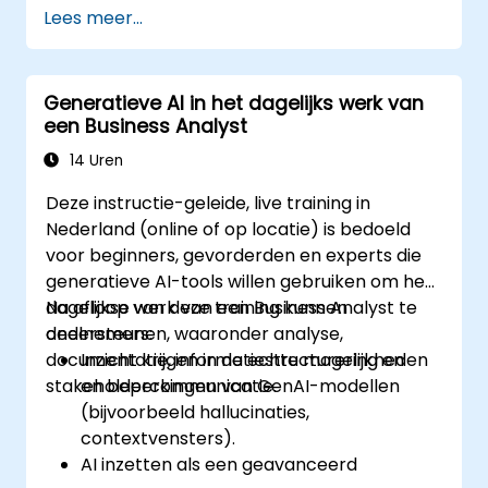
samenwerken met het team, de
Lees meer...
productowner, de Scrum Master en de klant,
teneinde het ontwikkelingsproces te
bevorderen. Ook maken zij kennis met een
Generatieve AI in het dagelijks werk van
fictief project waarbij veelvoorkomende
een Business Analyst
scenario’s worden beoefend.
14 Uren
Deze instructie-geleide, live training in
Nederland (online of op locatie) is bedoeld
voor beginners, gevorderden en experts die
generatieve AI-tools willen gebruiken om het
dagelijkse werk van een Business Analyst te
Na afloop van deze training kunnen
ondersteunen, waaronder analyse,
deelnemers:
documentatie, informatiestructurering en
Inzicht krijgen in de echte mogelijkheden
stakeholdercommunicatie.
en beperkingen van GenAI-modellen
(bijvoorbeeld hallucinaties,
contextvensters).
AI inzetten als een geavanceerd