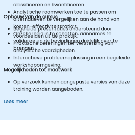
classificeren en kwantificeren.
Analytische raamwerken toe te passen om
Opbouw van de cursus
alternatieven te vergelijken aan de hand van
kosten-effectiviteitsratio’s.
Begeleide presentaties ondersteund door
Onzekerheid in te schatten, aannames te
voorbeelden uit de praktijk.
valideren en de bevindingen duidelijk over te
Praktische oefeningen ter versterking van
brengen.
analytische vaardigheden.
Interactieve probleemoplossing in een begeleide
workshopomgeving.
Mogelijkheden tot maatwerk
Op verzoek kunnen aangepaste versies van deze
training worden aangeboden.
Lees meer