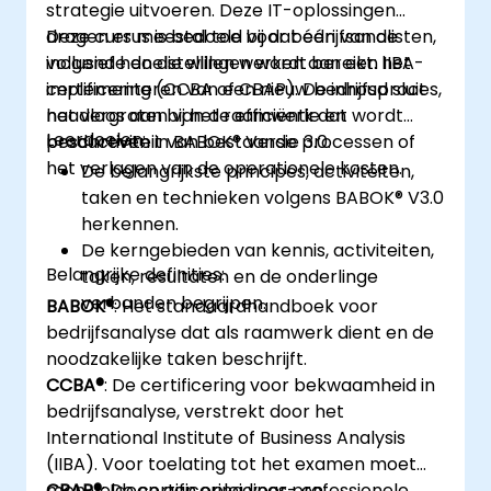
strategie uitvoeren. Deze IT-oplossingen
dragen er meestal toe bij dat één van de
Deze cursus is bedoeld voor bedrijfsanalisten,
volgende doelstellingen wordt bereikt: het
inclusief hen die willen werken aan een IIBA-
implementeren van een nieuw bedrijfsproces,
certificering (CCBA of CBAP). De inhoud sluit
het vergroten van de efficiëntie en
naadloos aan bij het raamwerk dat wordt
Leerdoelen:
productiviteit van bestaande processen of
beschreven in BABOK® Versie 3.0.
het verlagen van de operationele kosten.
De belangrijkste principes, activiteiten,
taken en technieken volgens BABOK® V3.0
herkennen.
De kerngebieden van kennis, activiteiten,
Belangrijke definities:
taken, resultaten en de onderlinge
verbanden begrijpen.
BABOK®
: Het standaardhandboek voor
bedrijfsanalyse dat als raamwerk dient en de
noodzakelijke taken beschrijft.
CCBA®
: De certificering voor bekwaamheid in
bedrijfsanalyse, verstrekt door het
International Institute of Business Analysis
(IIBA). Voor toelating tot het examen moet
men voldoen aan opleidings- en
CBAP®
: De certificering voor professionele