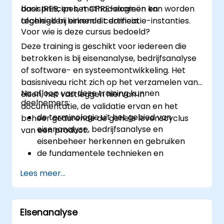
basisprincipes, methodologieën en
door IREB, en het CPRE-examen kan worden
technieken binnen dit domein.
afgelegd bij erkende certificatie-instanties.
Voor wie is deze cursus bedoeld?
Deze training is geschikt voor iedereen die
betrokken is bij eisenanalyse, bedrijfsanalyse
of software- en systeemontwikkeling. Het
basisniveau richt zich op het verzamelen van
Na afloop van deze training kunnen
eisen, het vastleggen hiervan in
deelnemers:
documentatie, de validatie ervan en het
de terminologie uit het gebied van
beheer gedurende de gehele levenscyclus
eisenanalyse, bedrijfsanalyse en
van een product.
eisenbeheer herkennen en gebruiken
de fundamentele technieken en
methoden binnen eisenanalyse begrijpen
Lees meer...
en toepassen
kennis hebben van de meest gangbare
notaties voor het vastleggen van eisen.
Eisenanalyse