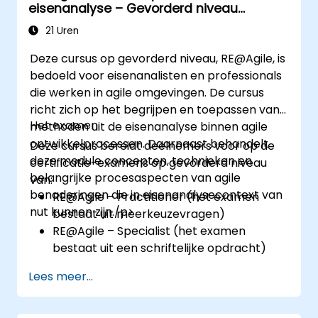
eisenanalyse – Gevorderd niveau
RE@Agile
21 Uren
Deze cursus op gevorderd niveau, RE@Agile, is
bedoeld voor eisenanalisten en professionals
die werken in agile omgevingen. De cursus
richt zich op het begrijpen en toepassen van
Het examen
methoden uit de eisenanalyse binnen agile
ontwikkelprocessen. Daarnaast behandelt
Deze cursus bereidt deelnemers voor op de
deze module concepten, technieken en
certificatie-examens op gevorderd niveau
belangrijke procesaspecten van agile
van:
benaderingen die in eisenanalysecontext van
RE@Agile – Practitioner (het examen
nut kunnen zijn./p>
bestaat uit meerkeuzevragen)
RE@Agile – Specialist (het examen
bestaat uit een schriftelijke opdracht)
Lees meer...