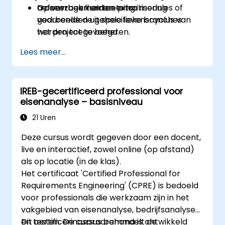
traceerbaarheid en prioritisering
oefenvragen en toetsing.
Op verzoek kunnen extra modules of
gedurende de gehele levenscyclus van
voorbeelden uit specifieke branches
het project te beheren.
worden toegevoegd.
Tools en best practices binnen
Lees meer...
Requirements Engineering in te zetten om
communicatie en resultaten te
verbeteren.
IREB-gecertificeerd professional voor
Volledig voorbereid te zijn op het IREB
eisenanalyse – basisniveau
CPRE – Basisniveau-certificatie-examen.
21 Uren
Deze cursus wordt gegeven door een docent,
live en interactief, zowel online (op afstand)
als op locatie (in de klas).
Het certificaat 'Certified Professional for
Requirements Engineering' (CPRE) is bedoeld
voor professionals die werkzaam zijn in het
vakgebied van eisenanalyse, bedrijfsanalyse
en testen. De cursus behandelt de
Dit certificeringsprogramma is ontwikkeld