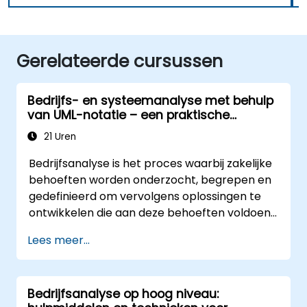
Gerelateerde cursussen
Bedrijfs- en systeemanalyse met behulp
van UML-notatie – een praktische
workshop voor product owners binnen
21 Uren
Scrum
Bedrijfsanalyse is het proces waarbij zakelijke
behoeften worden onderzocht, begrepen en
gedefinieerd om vervolgens oplossingen te
ontwikkelen die aan deze behoeften voldoen.
Het vormt een essentieel onderdeel van het
Lees meer...
managen van organisatorische
veranderingen en het ontwerpen van nieuwe
zakelijke systemen.
Bedrijfsanalyse op hoog niveau:
Het doel van bedrijfsanalyse is ervoor te