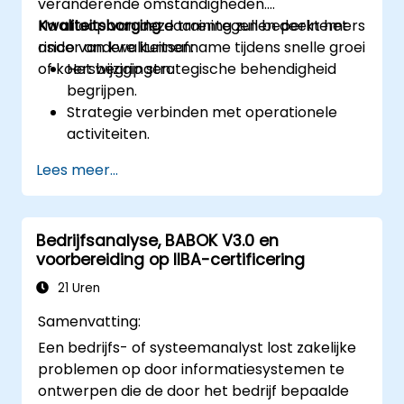
veranderende omstandigheden.
Kwaliteitsborging
Na afloop van deze training zullen deelnemers
daarentegen beperkt het
risico van kwaliteitsafname tijdens snelle groei
onder andere kunnen:
of koerswijzigingen.
Het begrip strategische behendigheid
begrijpen.
Strategie verbinden met operationele
activiteiten.
Gebieden identificeren waar
Lees meer...
kwaliteitscontrole nodig is.
Basismethoden van kwaliteitsborging
toepassen
Bedrijfsanalyse, BABOK V3.0 en
voorbereiding op IIBA-certificering
21 Uren
Samenvatting:
Een bedrijfs- of systeemanalyst lost zakelijke
problemen op door informatiesystemen te
ontwerpen die de door het bedrijf bepaalde