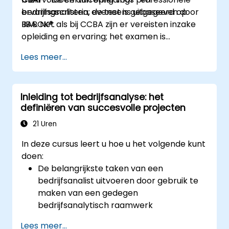
ervaringscriteria; de test is gebaseerd op
bedrijfsanalisten, eveneens uitgegeven door
BABOK®.
IIBA. Net als bij CCBA zijn er vereisten inzake
opleiding en ervaring; het examen is
gebaseerd op BABOK®.
Lees meer...
Inleiding tot bedrijfsanalyse: het
definiëren van succesvolle projecten
21 Uren
In deze cursus leert u hoe u het volgende kunt
doen:
De belangrijkste taken van een
bedrijfsanalist uitvoeren door gebruik te
maken van een gedegen
bedrijfsanalytisch raamwerk
Een analyse van de zakelijke behoeften
Lees meer...