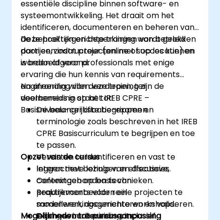
essentiële discipline binnen software- en
systeemontwikkeling. Het draait om het
identificeren, documenteren en beheren van
de behoeften en beperkingen van betrokken
Deze praktijkgerichte training wordt geleid
partijen, zodat projecten met succes kunnen
door een instructeur (online of op locatie) en
worden afgerond.
is bedoeld voor professionals met enige
ervaring die hun kennis van requirements
engineering willen verdiepen, ter
Na afronding van deze training zijn de
voorbereiding op het IREB CPRE –
deelnemers in staat tot:
Basisniveau-certificatie-examen.
De belangrijkste begrippen en
terminologie zoals beschreven in het IREB
CPRE Basiscurriculum te begrijpen en toe
te passen.
Opzet van de cursus
Vereisten te identificeren en vast te
leggen met behulp van effectieve,
Interactieve lezingen en discussies.
contextgebonden technieken.
Oefeningen op basis van
Requirements voor reële projecten te
praktijkvoorbeelden en
modelleren, documenteren en valideren.
samenwerkingsgerichte workshops.
Mogelijkheden tot cursusaanpassing
Changes in requirements,
Examenvoorbereiding, inclusief