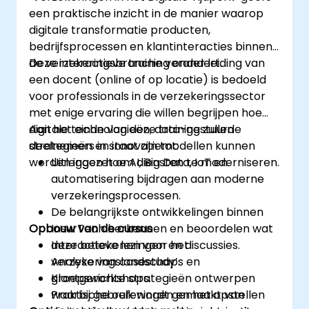
afgestemde training in bedrijfsanalyse.
een praktische inzicht in de manier waarop
digitale transformatie producten,
bedrijfsprocessen en klantinteracties binnen
de verzekeringsbranche verandert.
Deze interactieve training onder leiding van
een docent (online of op locatie) is bedoeld
voor professionals in de verzekeringssector
met enige ervaring die willen begrijpen hoe
digitale technologieën, data-gestuurde
Aan het einde van deze training zullen
strategieën en innovatiemodellen kunnen
deelnemers in staat zijn tot:
worden ingezet om diensten te moderniseren.
Uitleggen hoe AI, Big Data, IoT en
automatisering bijdragen aan moderne
verzekeringsprocessen.
De belangrijkste ontwikkelingen binnen
Opbouw van de cursus
InsurTech herkennen en beoordelen wat
deze betekenen voor het
Interactieve lezingen en discussies.
verzekeringslandschap.
Analyse van casestudy’s en
Klantgerichte strategieën ontwerpen
groepsworkshops.
waarbij gebruik wordt gemaakt van
Praktische oefeningen en het opstellen