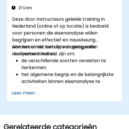
21 Uren
Deze door instructeurs geleide training in
Nederland (online of op locatie) is bedoeld
voor personen die eisenanalyse willen
begrijpen en effectief en nauwkeurig
uitvoeren met behulp van geëigende
Aan het einde van deze training zullen
analysetechnieken.
deelnemers in staat zijn om:
de verschillende soorten vereisten te
herkennen.
het algemene begrip en de belangrijkste
activiteiten binnen eisenanalyse te
doorgronden.
Lees meer...
kennis te hebben van de methodologie
voor eisenanalyse.
verschillende technieken voor
eisenanalyse doelgericht toe te passen.
vereisten gestructureerd op te stellen,
Gerelateerde categorieën