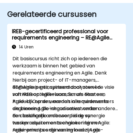
Gerelateerde cursussen
IREB-gecertificeerd professional voor
requirements engineering – RE@Agile
Primer
14 Uren
Dit basiscursus richt zich op iedereen die
werkzaam is binnen het gebied van
requirements engineering en Agile. Denk
hierbij aan project- of IT-managers,
domeinexperts, systeemanalysten en
RE@Agile is geïnspireerd door zowel de visie
softwareontwikkelaars, Scrum Masters,
van IREB op Agile-waarden als door een
Product Owners, evenals alle medewerkers
Agile-kijk op de waarden in requirements
die binnen Agile-organisaties werken.
engineering. De inhoud omvat onder andere
de classificatie en beoordeling van
Een belangrijk onderwerp is de synergie
werkproducten en technieken binnen
tussen requirements engineering en Agile:
requirements engineering in een Agile-
Agile-principes die van invloed zijn op