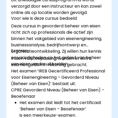
verzorgd door een instructeur en kan zowel
online als op locatie worden gevolgd.
Voor wie is deze cursus bedoeld:
Deze cursus in gevorderd beheer van eisen
richt zich op professionals die actief zijn
binnen het vakgebied van eisenengineering,
businessanalyse, bedrijfsontwerp en
Examen:
organisatieontwikkeling. Zij willen hun kennis
en vaardigheden op het gebied van beheer
Indien van toepassing, worden er extra
van eisen verder uitbreiden.
examengelden in rekening gebracht.
Het examen ‘IREB Gecertificeerd Professional
voor Eisenengineering – Gevorderd Niveau
(Beheer van Eisen)’ bestaat uit:
CPRE Gevorderd Niveau (Beheer van Eisen) –
Beoefenaar
Het examen dat leidt tot het certificaat
‘Beheer van Eisen – Beoefenaar’
is een meerkeuze-examen.