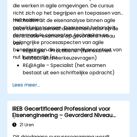
die werken in agile omgevingen. De cursus
richt zich op het begrijpen en toepassen van
Het examen
methoden uit de eisenanalyse binnen agile
ontwikkelprocessen. Daarnaast behandelt
Deze cursus bereidt deelnemers voor op de
deze module concepten, technieken en
certificatie-examens op gevorderd niveau
belangrijke procesaspecten van agile
van:
benaderingen die in eisenanalysecontext van
RE@Agile – Practitioner (het examen
nut kunnen zijn./p>
bestaat uit meerkeuzevragen)
RE@Agile – Specialist (het examen
bestaat uit een schriftelijke opdracht)
Lees meer...
IREB Gecertificeerd Professional voor
Eisenengineering – Gevorderd Niveau
(Beheer van Eisen)
21 Uren
Dit driedaagse cursusprogramma wordt