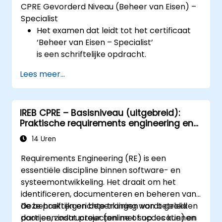
CPRE Gevorderd Niveau (Beheer van Eisen) –
Specialist
Het examen dat leidt tot het certificaat
‘Beheer van Eisen – Specialist’
is een schriftelijke opdracht.
Lees meer...
IREB CPRE – Basisniveau (uitgebreid):
Praktische requirements engineering en
voorbereiding op certificering
14 Uren
Requirements Engineering (RE) is een
essentiële discipline binnen software- en
systeemontwikkeling. Het draait om het
identificeren, documenteren en beheren van
de behoeften en beperkingen van betrokken
Deze praktijkgerichte training wordt geleid
partijen, zodat projecten met succes kunnen
door een instructeur (online of op locatie) en