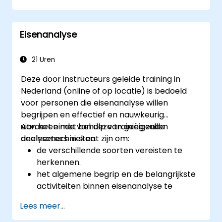
communicatie en resultaten te
verbeteren.
Eisenanalyse
Volledig voorbereid te zijn op het IREB
CPRE – Basisniveau-certificatie-examen.
21 Uren
Deze door instructeurs geleide training in
Nederland (online of op locatie) is bedoeld
voor personen die eisenanalyse willen
begrijpen en effectief en nauwkeurig
uitvoeren met behulp van geëigende
Aan het einde van deze training zullen
analysetechnieken.
deelnemers in staat zijn om:
de verschillende soorten vereisten te
herkennen.
het algemene begrip en de belangrijkste
activiteiten binnen eisenanalyse te
doorgronden.
Lees meer...
kennis te hebben van de methodologie
voor eisenanalyse.