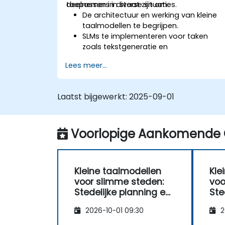
toepassen in diverse situaties.
deelnemers in staat zijn om:
De architectuur en werking van kleine
taalmodellen te begrijpen.
SLMs te implementeren voor taken
zoals tekstgeneratie en
sentimentanalyse.
Lees meer...
SLMs te optimaliseren en bij te stellen
voor specifieke doeleinden.
SLMs in te zetten op apparaten met
Laatst bijgewerkt:
2025-09-01
beperkte resources.
De prestaties van SLMs onder reële
omstandigheden te evalueren en te
Voorlopige Aankomende 
interpreteren.
Kleine taalmodellen
Kle
voor slimme steden:
voo
Stedelijke planning en
Ste
beheer met AI
beh
2026-10-01 09:30
2