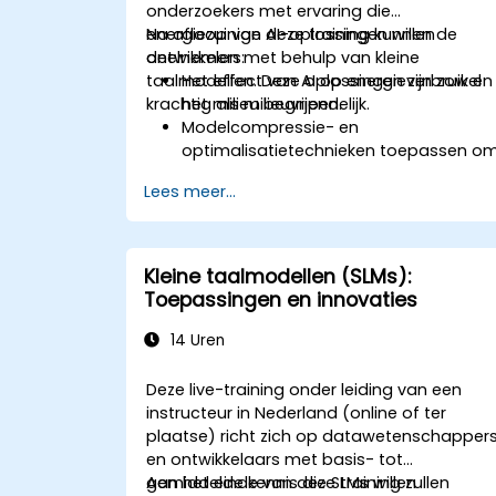
onderzoekers met ervaring die
energiezuinige AI-oplossingen willen
Na afloop van deze training kunnen de
ontwikkelen met behulp van kleine
deelnemers:
taalmodellen. Deze oplossingen zijn zowel
Het effect van AI op energieverbruik en
krachtig als milieuvriendelijk.
het milieu begrijpen.
Modelcompressie- en
optimalisatietechnieken toepassen o
de grootte en het energieverbruik van
Lees meer...
AI-modellen te verminderen.
Energiezuinige hardware en software-
frameworks gebruiken bij de
implementatie van AI.
Kleine taalmodellen (SLMs):
Best practices hanteren voor
Toepassingen en innovaties
duurzame ontwikkeling van AI.
Duurzame praktijken binnen de AI-
14 Uren
industrie bevorderen en ondersteunen.
Deze live-training onder leiding van een
instructeur in Nederland (online of ter
plaatse) richt zich op datawetenschapper
en ontwikkelaars met basis- tot
gemiddelde kennis die SLMs willen
Aan het einde van deze training zullen