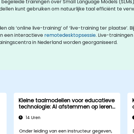
rs begeleide trainingen over Small Language Models (SLMs
dellen kunt gebruiken om natuurlijke taal efficiënt te 
s ‘online live-training’ of ‘live-training ter plaatse’. Bij
n een interactieve
remotedesktopsessie
. Live-traininge
trainingscentra in Nederland worden georganiseerd.
Kleine taalmodellen voor educatieve
technologie: AI afstemmen op leren
en ontwikkeling
14 Uren
Onder leiding van een instructeur gegeven,