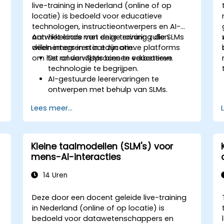
live-training in Nederland (online of op
locatie) is bedoeld voor educatieve
technologen, instructieontwerpers en AI-
ontwikkelaars met enige ervaring die SLMs
Aan het einde van deze training zullen
willen integreren in educatieve platforms
deelnemers in staat zijn om:
om het onderwijsproces te verbeteren.
De rol van SLMs binnen educatieve
technologie te begrijpen.
AI-gestuurde leerervaringen te
ontwerpen met behulp van SLMs.
SLMs in verschillende onderwijssituaties
Lees meer...
toe te passen.
De effectiviteit van SLMs op het
leerresultaat te beoordelen.
Kleine taalmodellen (SLM's) voor
mens-AI-interacties
14 Uren
Deze door een docent geleide live-training
in Nederland (online of op locatie) is
bedoeld voor datawetenschappers en