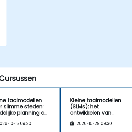
Cursussen
ine taalmodellen
Kleine taalmodellen
r slimme steden:
(SLMs): het
delijke planning en
ontwikkelen van
eer met AI
energiezuinige AI
026-10-15 09:30
2026-10-29 09:30