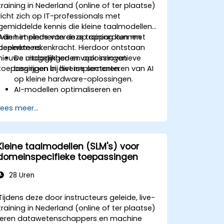
training in Nederland (online of ter plaatse)
richt zich op IT-professionals met
gemiddelde kennis die kleine taalmodellen
willen implementeren op apparaten met
Aan het einde van deze training kunnen
beperkte rekenkracht. Hierdoor ontstaan
deelnemers:
nieuwe mogelijkheden voor innovatieve
De uitdagingen en oplossingen
toepassingen in diverse sectoren.
begrijpen bij het implementeren van AI
op kleine hardware-oplossingen.
AI-modellen optimaliseren en
comprimeren voor een efficiënte inzet
Lees meer...
op apparaten.
Moderne AI-frameworks en -tools
benutten voor implementatie van
modellen op apparaten.
Kleine taalmodellen (SLM's) voor
In realtime functionerende AI-
domeinspecifieke toepassingen
toepassingen ontwerpen en
ontwikkelen voor mobiele en IoT-
28 Uren
apparaten.
De beveiliging en privacy van AI-
Tijdens deze door instructeurs geleide, live-
systemen op apparaten evalueren en
training in Nederland (online of ter plaatse)
garanderen.
leren datawetenschappers en machine