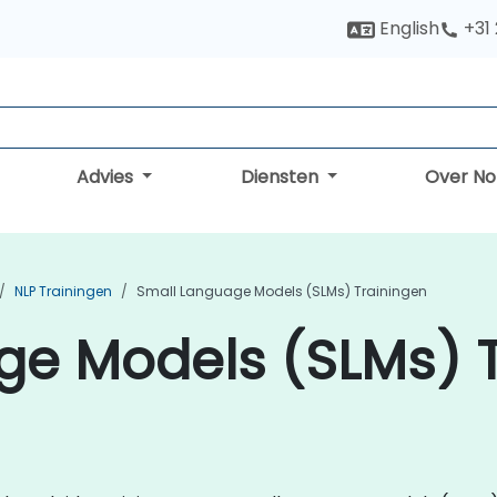
English
+31
Advies
Diensten
Over N
NLP Trainingen
Small Language Models (SLMs) Trainingen
ge Models (SLMs) 