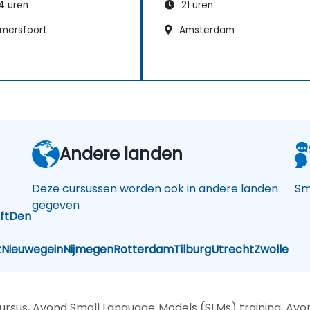
4 uren
21 uren
mersfoort
Amsterdam
Andere landen
Deze cursussen worden ook in andere landen
Sm
gegeven
ft
Den
t
Nieuwegein
Nijmegen
Rotterdam
Tilburg
Utrecht
Zwolle
sus, Avond Small Language Models (SLMs) training, Avo