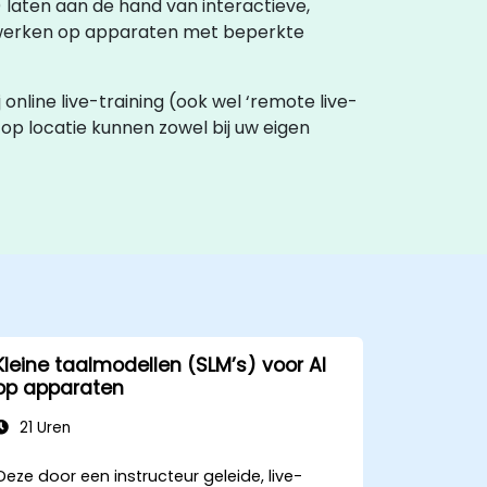
) laten aan de hand van interactieve,
verwerken op apparaten met beperkte
 online live-training (ook wel ‘remote live-
n op locatie kunnen zowel bij uw eigen
Kleine taalmodellen (SLM’s) voor AI
op apparaten
21 Uren
Deze door een instructeur geleide, live-