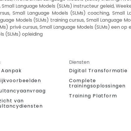
Small Language Models (SLMs) instructeur geleid, Weeke
sus, Small Language Models (SLMs) coaching, Small La
nguage Models (SLMs) training cursus, Small Language Mo
Ms) privé cursus, Small Language Models (SLMs) een op 
s (SLMs) opleiding
s
Diensten
 Aanpak
Digital Transformatie
tijkvoorbeelden
Complete
trainingsoplossingen
ultancyaanvraag
Training Platform
zicht van
ultancydiensten