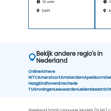
14 uren
1
Delft
A
Bekijk andere regio's in
Nederland
Online
Almere
WTC
Amersfoort
Amsterdam
Apeldoorn
Del
Haag
Eindhoven
Enschede
TU
Groningen
Leeuwarden
Leiden
Maastrich
Weekend Small Language Models (SLMs) cur