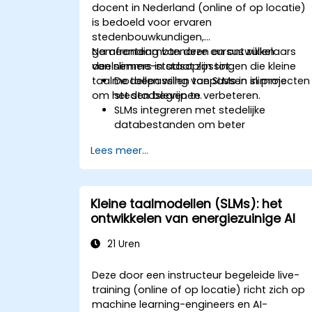
docent in Nederland (online of op locatie)
is bedoeld voor ervaren
stedenbouwkundigen,
gemeenteambtenaren en ontwikkelaars
Na afronding van deze cursus zullen
van slimme-stadsoplossingen die kleine
deelnemers in staat zijn tot:
taalmodellen willen toepassen in projecten
De toepassing van SLMs in slimme
om het stadsleven te verbeteren.
steden begrijpen.
SLMs integreren met stedelijke
databestanden om beter
geïnformeerde beslissingen te nemen.
Lees meer...
Strategieën ontwikkelen voor de
implementatie van SLMs in
systeembeheer voor steden.
De impact van SLMs op stedelijke
Kleine taalmodellen (SLMs): het
planning en oplossingen voor slimme
ontwikkelen van energiezuinige AI
steden beoordelen.
21 Uren
Deze door een instructeur begeleide live-
training (online of op locatie) richt zich op
machine learning-engineers en AI-