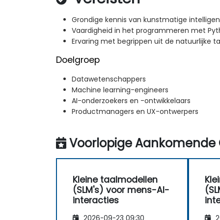
Grondige kennis van kunstmatige intellige
Vaardigheid in het programmeren met Py
Ervaring met begrippen uit de natuurlijke t
Doelgroep
Datawetenschappers
Machine learning-engineers
AI-onderzoekers en -ontwikkelaars
Productmanagers en UX-ontwerpers
Voorlopige Aankomende 
Kleine taalmodellen
Kle
(SLM's) voor mens-AI-
(SL
interacties
int
2026-09-23 09:30
2