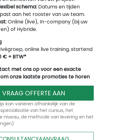
lexibel schema:
Datums en tijden
ast aan het rooster van uw team.
at:
Online (live), In-company (bij uw
en) of Hybride.
g
rivégroep, online live training, startend
0 € + BTW*
act met ons op voor een exacte
 om onze laatste promoties te horen
VRAAG OFFERTE AAN
ijs kan variëren afhankelijk van de
specialisatie van het cursus, het
 niveau, de methode van levering en het
lingen)
CONSULTANCYAANVRAAG