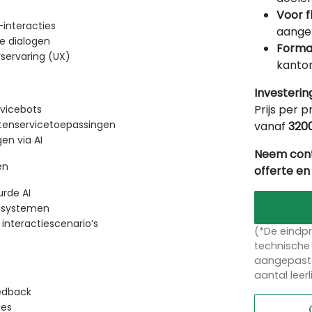
Voor f
interacties
aangep
ke dialogen
Forma
servaring (UX)
kantor
Investerin
Prijs per p
vicebots
ntenservicetoepassingen
vanaf
320
en via AI
Neem cont
en
offerte en
rde AI
ogsystemen
 interactiescenario’s
(*De eindpr
technische 
aangepaste
aantal leer
edback
ies