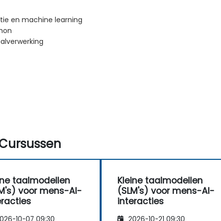
ntie en machine learning
thon
aalverwerking
Cursussen
ine taalmodellen
Kleine taalmodellen
M's) voor mens-AI-
(SLM's) voor mens-AI-
eracties
interacties
026-10-07 09:30
2026-10-21 09:30