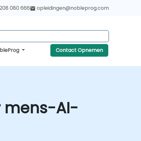
 208 080 666
opleidingen@nobleprog.com
obleProg
Contact Opnemen
r mens-AI-