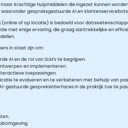
te maar krachtige hulpmiddelen die ingezet kunnen word
n, waaronder gespreksgestuurde AI en klantenservicebots
g (online of op locatie) is bedoeld voor datawetenschap
tie met enige ervaring, die graag aantrekkelijke en effic
dellen.
rs in staat zijn om:
e AI en de rol van SLM's te begrijpen.
 ontwerpen en implementeren.
nteractieve toepassingen.
catie te evalueren en te verbeteren met behulp van pas
-gestuurde gespreksinterfaces in de praktijk toe te pas
hten.
-labomgeving.