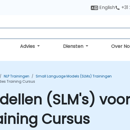
English
+31
Advies
Diensten
Over N
NLP Trainingen
Small Language Models (SLMs) Trainingen
ties Training Cursus
dellen (SLM's) voo
aining Cursus