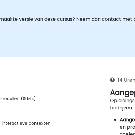
maakte versie van deze cursus? Neem dan contact met 
14 Ure
Aangep
almodellen (SLM's)
Opleidings
bedrijven.
Aange
 interactieve contexten
en pra
doelen