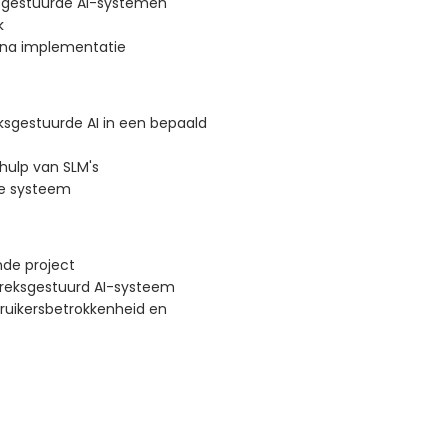
ksgestuurde AI-systemen
k
 na implementatie
sgestuurde AI in een bepaald
hulp van SLM's
ve systeem
nde project
reksgestuurd AI-systeem
bruikersbetrokkenheid en