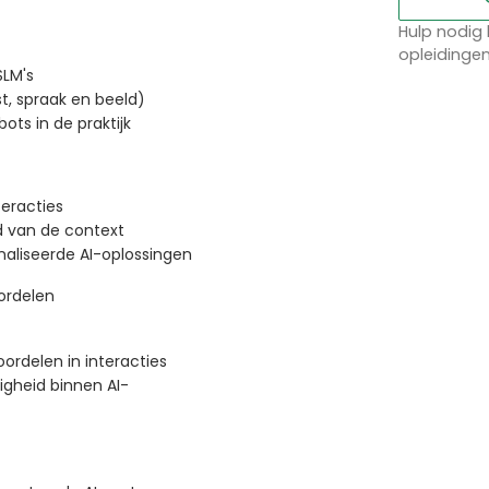
Hulp nodig 
opleidinge
SLM's
t, spraak en beeld)
ts in de praktijk
teracties
d van de context
naliseerde AI-oplossingen
ordelen
ordelen in interacties
igheid binnen AI-