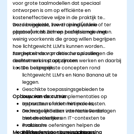
voor grote taalmodellen dat speciaal
ontworpen is om op efficiënte en
kosteneffectieve wijze in de praktijk te
worden ingezet, zowel op individuele
Deze begeleide, live-training (online of ter
apparaten als binnen bedrijfsomgevingen.
plaatse) richt zich op professionals met
weinig voorkennis die graag willen begrijpen
hoe lichtgewicht LLM’s kunnen worden
toegepast voor praktische oplossingen die
Aan het einde van deze cursus zullen
rechtstreeks op apparaten werken en daarbij
deelnemers in staat zijn om:
kosten besparen.
De belangrijkste concepten rond
lichtgewicht LLM’s en Nano Banana uit te
leggen.
Geschikte toepassingsgebieden te
Opbouw van de cursus
bepalen voor AI-implementaties op
apparaten of met minimale kosten.
Instructeurs leiden het proces,
De mogelijkheden van Nano Banana
ondersteund door interactieve dialogen
binnen zakelijke en IT-contexten te
met deelnemers.
evalueren.
Praktische oefeningen helpen de
Mogelijkheden voor cursusaanpassing
Gebaseerd op deze inzichten
kernconcepten te verankeren.