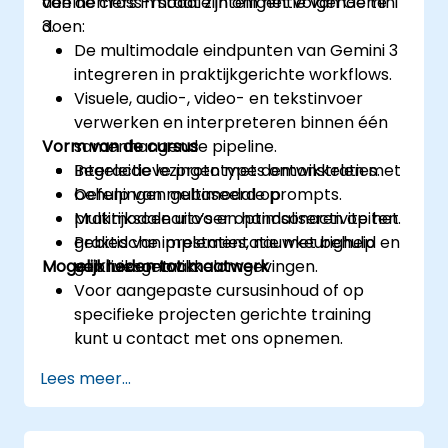
van de cross-modale intelligentie van Gemini
deelnemers in staat zijn om het volgende te
3.
doen:
De multimodale eindpunten van Gemini 3
integreren in praktijkgerichte workflows.
Visuele, audio-, video- en tekstinvoer
verwerken en interpreteren binnen één
Vorm van de cursus
samenhangende pipeline.
Interactieve prototypes ontwikkelen met
Begeleide lezingen met demonstraties.
behulp van multimodale prompts.
Oefeningen gebaseerd op
Multimodale uitvoer optimaliseren op het
praktijkscenario’s en handsonactiviteiten.
gebied van prestaties, nauwkeurigheid en
Praktische implementatie met behulp
Mogelijkheden tot maatwerk
gebruiksgemak.
van live-ontwikkelomgevingen.
Voor aangepaste cursusinhoud of op
specifieke projecten gerichte training
kunt u contact met ons opnemen.
Lees meer...