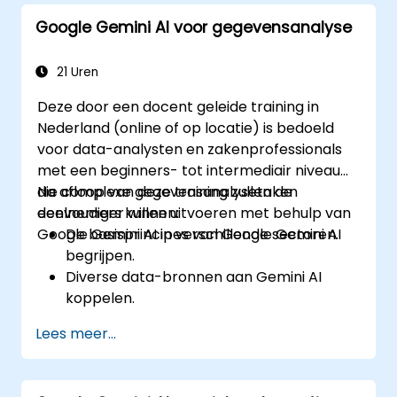
Google Gemini AI voor gegevensanalyse
21 Uren
Deze door een docent geleide training in
Nederland (online of op locatie) is bedoeld
voor data-analysten en zakenprofessionals
met een beginners- tot intermediair niveau
die complexe gegevensanalysetaken
Na afloop van deze training zullen de
eenvoudiger willen uitvoeren met behulp van
deelnemers kunnen:
Google Gemini AI in verschillende sectoren.
De basisprincipes van Google Gemini AI
begrijpen.
Diverse data-bronnen aan Gemini AI
koppelen.
Data verkennen door middel van
Lees meer...
natuurlijke taalvragen.
Patronen in data identificeren en
erinzichten uit halen.