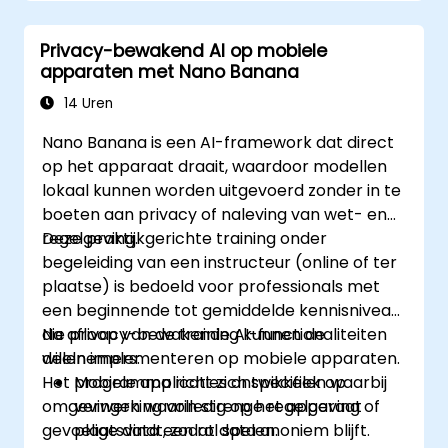
Privacy-bewakend AI op mobiele
apparaten met Nano Banana
14 Uren
Nano Banana is een AI-framework dat direct
op het apparaat draait, waardoor modellen
lokaal kunnen worden uitgevoerd zonder in te
boeten aan privacy of naleving van wet- en
regelgeving.
Deze praktijkgerichte training onder
begeleiding van een instructeur (online of ter
plaatse) is bedoeld voor professionals met
een beginnende tot gemiddelde kennisniveau
die privacy-bewakende AI-functionaliteiten
Na afloop van de training kunnen de
willen implementeren op mobiele apparaten.
deelnemers:
Het programma richt zich specifiek op
Mobiele applicaties ontwikkelen waarbij
omgevingen waarin strenge regelgeving of
verwerking volledig op het apparaat
gevoelige data een rol spelen.
plaatsvindt, zodat data anoniem blijft.