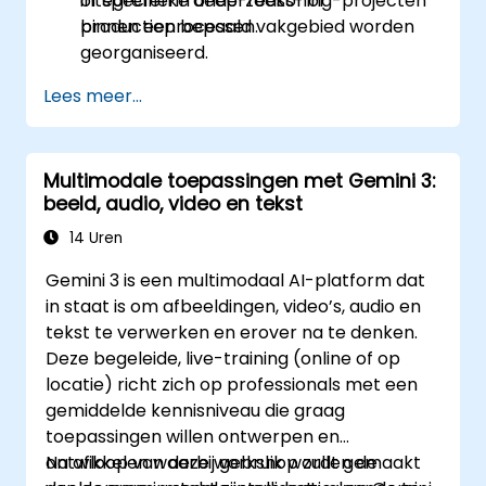
integreren in onderzoeks- of
of specifieke deep-reasoning-projecten
productieprocessen.
binnen een bepaald vakgebied worden
georganiseerd.
Lees meer...
Multimodale toepassingen met Gemini 3:
beeld, audio, video en tekst
14 Uren
Gemini 3 is een multimodaal AI-platform dat
in staat is om afbeeldingen, video’s, audio en
tekst te verwerken en erover na te denken.
Deze begeleide, live-training (online of op
locatie) richt zich op professionals met een
gemiddelde kennisniveau die graag
toepassingen willen ontwerpen en
ontwikkelen waarbij gebruik wordt gemaakt
Na afloop van deze workshop zullen de