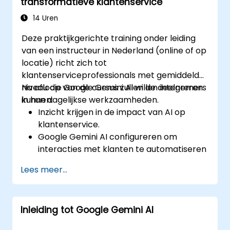
transformatieve klantenservice
met behulp van AI-gebaseerde inzichten.
Het analyseren van de prestaties van
14 Uren
content en het aanpassen van
Deze praktijkgerichte training onder leiding
strategieën op basis van Gemini AI.
van een instructeur in Nederland (online of op
locatie) richt zich tot
klantenserviceprofessionals met gemiddeld
niveau die Google Gemini AI willen integreren
Na afloop van de cursus zullen de deelnemers
in hun dagelijkse werkzaamheden.
kunnen:
Inzicht krijgen in de impact van AI op
klantenservice.
Google Gemini AI configureren om
interacties met klanten te automatiseren
en te personaliseren.
Lees meer...
Tekst-naar-tekst en afbeelding-naar-
tekst conversie gebruiken voor meer
efficiëntie in de dienstverlening.
Inleiding tot Google Gemini AI
AI-gestuurde strategieën ontwikkelen ter
analyse van feedback van klanten op het