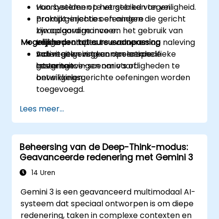
Hun systemen te versterken tegen
voorbeelden op het gebied van veiligheid.
prompt-injecties en andere
Praktijkgerichte oefeningen die gericht
kwaadaardige invoer.
zijn op governance en het gebruik van
Mogelijkheden tot cursusaanpassing
Implementaties te evalueren op naleving
veilige prompts.
van regelgeving en operationele
Activiteiten in gecontroleerde
Indien gewenst kunnen er specifieke
integriteit.
testomgevingen om vaardigheden te
governance-scenario’s of
ontwikkelen.
beveiligingsgerichte oefeningen worden
toegevoegd.
Lees meer...
Beheersing van de Deep-Think-modus:
Geavanceerde redenering met Gemini 3
14 Uren
Gemini 3 is een geavanceerd multimodaal AI-
systeem dat speciaal ontworpen is om diepe
redenering, taken in complexe contexten en