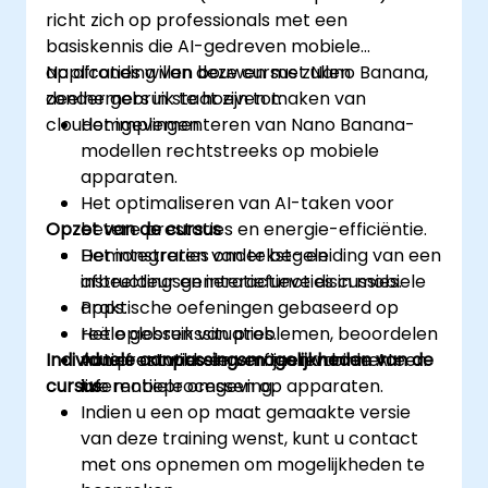
richt zich op professionals met een
basiskennis die AI-gedreven mobiele
applicaties willen bouwen met Nano Banana,
Na afronding van deze cursus zullen
zonder gebruik te hoeven maken van
deelnemers in staat zijn tot:
cloudomgevingen.
Het implementeren van Nano Banana-
modellen rechtstreeks op mobiele
apparaten.
Het optimaliseren van AI-taken voor
Opzet van de cursus
betere prestaties en energie-efficiëntie.
Het integreren van tekst- en
Demonstraties onder begeleiding van een
afbeeldingsgeneratiefuncties in mobiele
instructeur en interactieve discussies.
apps.
Praktische oefeningen gebaseerd op
Het oplossen van problemen, beoordelen
reële gebruikssituaties.
Individuele aanpassingsmogelijkheden van de
van prestaties en verfijnen van de AI-
Actief ontwikkelen en testen binnen een
cursus
inferentieprocessen op apparaten.
live mobiele omgeving.
Indien u een op maat gemaakte versie
van deze training wenst, kunt u contact
met ons opnemen om mogelijkheden te