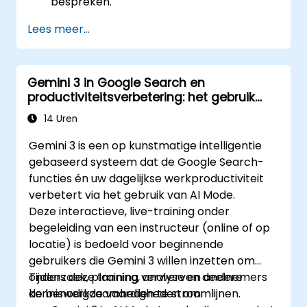
bespreken.
Lees meer...
Gemini 3 in Google Search en
productiviteitsverbetering: het gebruik
van AI Mode voor efficiënt werken
14 Uren
Gemini 3 is een op kunstmatige intelligentie
gebaseerd systeem dat de Google Search-
functies én uw dagelijkse werkproductiviteit
verbetert via het gebruik van AI Mode.
Deze interactieve, live-training onder
begeleiding van een instructeur (online of op
locatie) is bedoeld voor beginnende
gebruikers die Gemini 3 willen inzetten om
onderzoek, planning, analyse en andere
Tijdens deze training verwerven deelnemers
kenniswerkzaamheden te stroomlijnen.
de benodigde vaardigheden om: