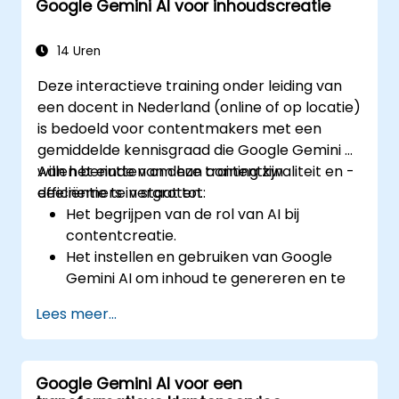
Google Gemini AI voor inhoudscreatie
Overtuigende data-visualisaties maken.
Data-gebaseerde inzichten effectief
overbrengen op anderen.
14 Uren
Deze interactieve training onder leiding van
een docent in Nederland (online of op locatie)
is bedoeld voor contentmakers met een
gemiddelde kennisgraad die Google Gemini AI
willen benutten om hun contentkwaliteit en -
Aan het einde van deze training zijn
efficiëntie te vergroten.
deelnemers in staat tot:
Het begrijpen van de rol van AI bij
contentcreatie.
Het instellen en gebruiken van Google
Gemini AI om inhoud te genereren en te
optimaliseren.
Lees meer...
Het toepassen van tekst-naar-
tekstransformaties om creatieve en
originele content te maken.
Google Gemini AI voor een
Het implementeren van SEO-strategieën