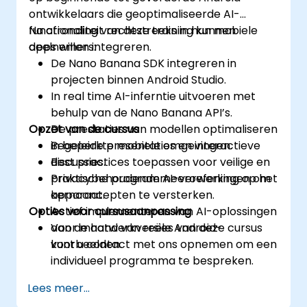
ontwikkelaars die geoptimaliseerde AI-
functionaliteit rechtstreeks in hun mobiele
Na afronding van deze training kunnen
apps willen integreren.
deelnemers:
De Nano Banana SDK integreren in
projecten binnen Android Studio.
In real time AI-inferntie uitvoeren met
behulp van de Nano Banana API’s.
Opzet van de cursus
De prestaties van modellen optimaliseren
in beperkte mobiele omgevingen.
Begeleide presentaties en interactieve
Best practices toepassen voor veilige en
discussies.
privacybehoudende AI-verwerking op het
Praktische programmeeroefeningen om
apparaat.
kernconcepten te versterken.
Opties voor cursusaanpassing
Actief implementeren van AI-oplossingen
aan de hand van reële Android-
Voor maatwerkversies van deze cursus
voorbeelden.
kunt u contact met ons opnemen om een
individueel programma te bespreken.
Lees meer...