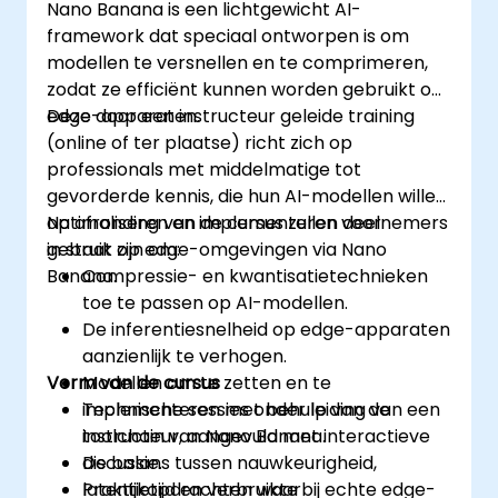
Nano Banana is een lichtgewicht AI-
framework dat speciaal ontworpen is om
modellen te versnellen en te comprimeren,
zodat ze efficiënt kunnen worden gebruikt op
edge-apparaten.
Deze door een instructeur geleide training
(online of ter plaatse) richt zich op
professionals met middelmatige tot
gevorderde kennis, die hun AI-modellen willen
optimaliseren en implementeren voor
Na afronding van de cursus zullen deelnemers
gebruik op edge-omgevingen via Nano
in staat zijn om:
Banana.
Compressie- en kwantisatietechnieken
toe te passen op AI-modellen.
De inferentiesnelheid op edge-apparaten
aanzienlijk te verhogen.
Vorm van de cursus
Modellen om te zetten en te
implementeren met behulp van de
Technische sessies onder leiding van een
toolchain van Nano Banana.
instructeur, aangevuld met interactieve
De balans tussen nauwkeurigheid,
discussie.
latentietijd en verbruikte
Praktijkopdrachten waarbij echte edge-