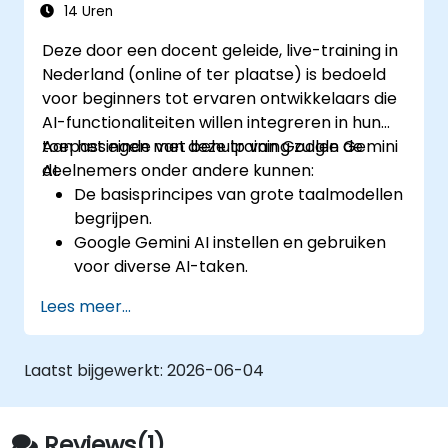
moment dat dit plaatsvindt.
14 Uren
Geavanceerde functies verkennen om
Deze door een docent geleide, live-training in
een naadloze en prettige klantervaring te
Nederland (online of ter plaatse) is bedoeld
bewerkstelligen.
voor beginners tot ervaren ontwikkelaars die
AI-functionaliteiten willen integreren in hun
toepassingen met behulp van Google Gemini
Aan het einde van deze training zullen de
AI.
deelnemers onder andere kunnen:
De basisprincipes van grote taalmodellen
begrijpen.
Google Gemini AI instellen en gebruiken
voor diverse AI-taken.
Tekst-naar-tekst- en afbeelding-naar-
Lees meer...
tekst-transformaties implementeren.
Eenvoudige op AI gebaseerde applicaties
bouwen.
Laatst bijgewerkt:
2026-06-04
De geavanceerde functies en
aanpasbaarheidsmogelijkheden van
Google Gemini AI verkennen.
Reviews(1)