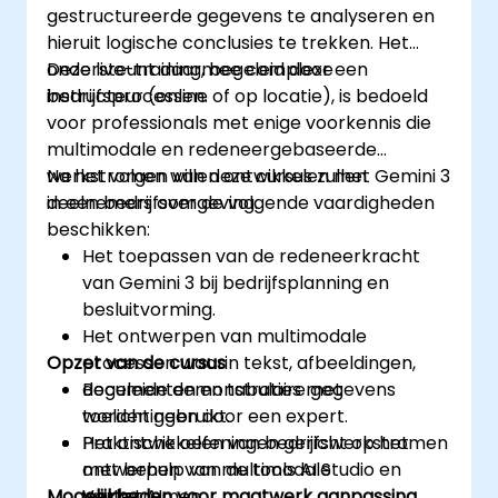
gestructureerde gegevens te analyseren en
hieruit logische conclusies te trekken. Het
ondersteunt daarmee complexe
Deze live-training, begeleid door een
bedrijfsprocessen.
instructeur (online of op locatie), is bedoeld
voor professionals met enige voorkennis die
multimodale en redeneergebaseerde
werkstromen willen ontwikkelen met Gemini 3
Na het volgen van deze cursus zullen
in een bedrijfsomgeving.
deelnemers over de volgende vaardigheden
beschikken:
Het toepassen van de redeneerkracht
van Gemini 3 bij bedrijfsplanning en
besluitvorming.
Het ontwerpen van multimodale
Opzet van de cursus
processen waarin tekst, afbeeldingen,
documenten en tabulaire gegevens
Begeleide demonstraties met
worden gebruikt.
toelichtingen door een expert.
Het ontwikkelen van bedrijfswerkstromen
Praktische oefeningen gericht op het
met behulp van de tools AI Studio en
ontwerpen van multimodale
Mogelijkheden voor maatwerk aanpassing
Vertex AI.
werkstromen.