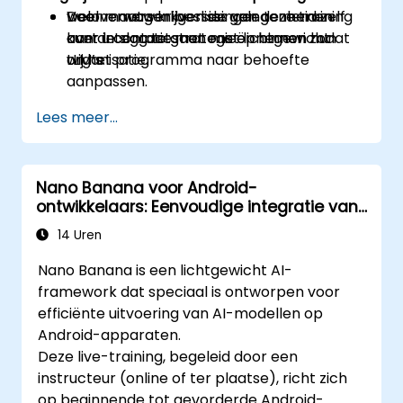
weloverwogen beslissingen te nemen
Deelnemers krijgen de gelegenheid zelf
Voor maatwerkversies van deze training
over integratiestrategieën binnen hun
aan de slag te gaan met lichtgewicht
kunt u contact met ons opnemen zodat
organisatie.
LLM’s.
wij het programma naar behoefte
aanpassen.
Lees meer...
Nano Banana voor Android-
ontwikkelaars: Eenvoudige integratie van
AI-functies
14 Uren
Nano Banana is een lichtgewicht AI-
framework dat speciaal is ontworpen voor
efficiënte uitvoering van AI-modellen op
Android-apparaten.
Deze live-training, begeleid door een
instructeur (online of ter plaatse), richt zich
op beginnende tot gevorderde Android-