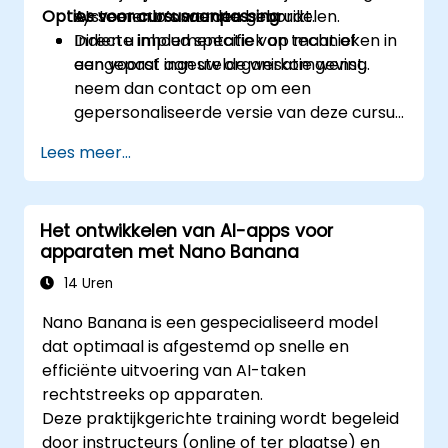
Opties voor cursusaanpassing
systemenbronnen te beoordelen.
AI-scenario’s worden gebruikt.
Directe implementatie van technieken in
Indien u inhoud specifiek op maat of
een vooraf ingestelde werkomgeving.
aangepast aan uw organisatie wenst,
neem dan contact op om een
gepersonaliseerde versie van deze cursus
te bespreken.
Lees meer...
Het ontwikkelen van AI-apps voor
apparaten met Nano Banana
14 Uren
Nano Banana is een gespecialiseerd model
dat optimaal is afgestemd op snelle en
efficiënte uitvoering van AI-taken
rechtstreeks op apparaten.
Deze praktijkgerichte training wordt begeleid
door instructeurs (online of ter plaatse) en