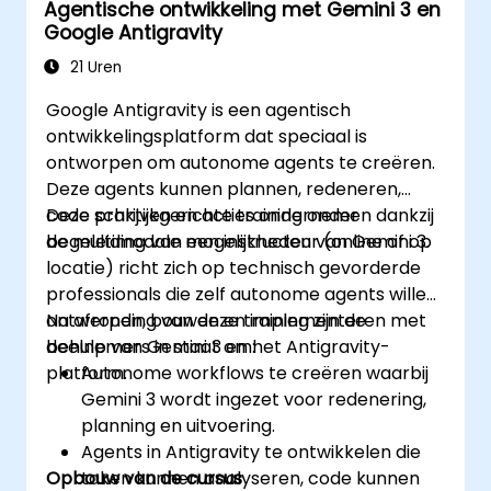
Agentische ontwikkeling met Gemini 3 en
Google Antigravity
21 Uren
Google Antigravity is een agentisch
ontwikkelingsplatform dat speciaal is
ontworpen om autonome agents te creëren.
Deze agents kunnen plannen, redeneren,
code schrijven en acties ondernemen dankzij
Deze praktijkgerichte training onder
de multimodale mogelijkheden van Gemini 3.
begeleiding van een instructeur (online of op
locatie) richt zich op technisch gevorderde
professionals die zelf autonome agents willen
ontwerpen, bouwen en implementeren met
Na afronding van deze training zijn de
behulp van Gemini 3 en het Antigravity-
deelnemers in staat om:
platform.
Autonome workflows te creëren waarbij
Gemini 3 wordt ingezet voor redenering,
planning en uitvoering.
Agents in Antigravity te ontwikkelen die
Opbouw van de cursus
taken kunnen analyseren, code kunnen