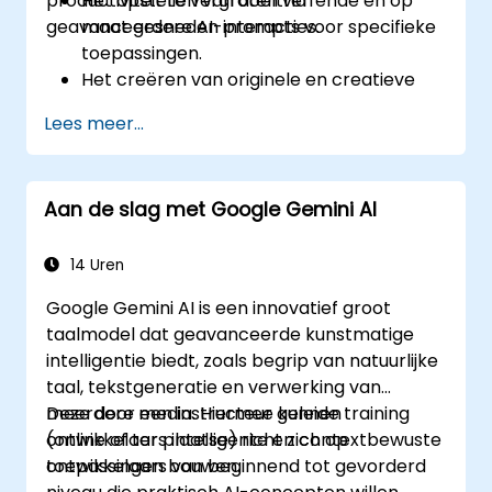
productiviteit te vergroten via
Het opstellen van doeltreffende en op
geavanceerdere AI-interacties.
maat gesneden prompts voor specifieke
toepassingen.
Het creëren van originele en creatieve
inhoud met behulp van Gemini.
Lees meer...
Het samenvatten en vergelijken van
complexe informatie met grote
nauwkeurigheid.
Aan de slag met Google Gemini AI
Het inzetten van Gemini voor
brainstormen, plannen en het efficiënt
ordenen van ideeën.
14 Uren
Google Gemini AI is een innovatief groot
taalmodel dat geavanceerde kunstmatige
intelligentie biedt, zoals begrip van natuurlijke
taal, tekstgeneratie en verwerking van
meerdere media. Hiermee kunnen
Deze door een instructeur geleide training
ontwikkelaars intelligente en contextbewuste
(online of ter plaatse) richt zich op
toepassingen bouwen.
ontwikkelaars van beginnend tot gevorderd