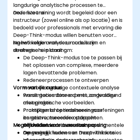
langdurige analytische processen te
ondersteunen.
Deze live training wordt begeleid door een
instructeur (zowel online als op locatie) en is
bedoeld voor professionals met ervaring die
Deep-Think-modus willen benutten voor
ingewikkelde analyses, modelleren en
Na het volgen van deze cursus zijn
strategische planning.
deelnemers in staat om:
De Deep-Think-modus toe te passen bij
het oplossen van complexe, meerdere
lagen bevattende problemen.
Redeneerprocessen te ontwerpen
Vorm van de cursus
waarbij langdurige contextuele analyse
wordt gecombineerd met zorgvuldige
Presentaties door experts, ondersteund
afwegingen.
met praktische voorbeelden.
Prompten te optimaliseren voor
Praktijkgerichte redeneeringsoefeningen
iteratieve, meerdere stappen
en gestructureerde opdrachten.
Mogelijkheden voor cursusaanpassing
omvattende redeneertaken.
Ontwikkelwerk in een live-experimentele
De mogelijkheden van Deep-Think te
omgeving.
Op verzoek kunnen er maatwerksessies