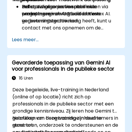
Het optimaliseren van uitkomsten via
Zelfstandige experimenten in de
Indien uw organisatie specifieke
prompt-engineering en iteratieve
omgevingen van AI Studio of Vertex AI.
werkstromen of voorbeelden van
verbeteringstechnieken.
gegevensintegratie nodig heeft, kunt u
contact met ons opnemen om de
training aan te passen.
Lees meer...
Gevorderde toepassing van Gemini AI
voor professionals in de publieke sector
16 Uren
Deze begeleide, live-training in Nederland
(online of op locatie) richt zich op
professionals in de publieke sector met een
grondige kennisniveau. Zij leren hoe Gemini te
gebruiken om hoogwaardige inhoud te
Na afloop van deze training zijn deelnemers in
genereren, onderzoek te ondersteunen en de
staat tot: