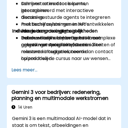
schrijven en met tools kunnen
Demonstraties door experts,
interageren.
gecombineerd met interactieve
Gemini-gestuurde agents te integreren
discussies.
met bedrijfssystemen en API’s.
Praktische oefeningen in het ontwikkelen
Individuele aanpassingsmogelijkheden
Het gedrag, de veiligheid en
van autonome agents.
betrouwbaarheid van agents in complexe
Daadwerkelijke implementatie met
Indien uw team behoefte heeft aan
omgevingen te optimaliseren.
gebruik van Antigravity, Gemini 3 en
agents met specifieke functionaliteiten of
relevante cloudgerelateerde
maatwerkintegraties, neem dan contact
hulpmiddelen.
op zodat wij de cursus naar uw wensen
kunnen afstemmen.
Lees meer...
Gemini 3 voor bedrijven: redenering,
planning en multimodale werkstromen
14 Uren
Gemini 3 is een multimodaal AI-model dat in
staat is om tekst, afbeeldingen en