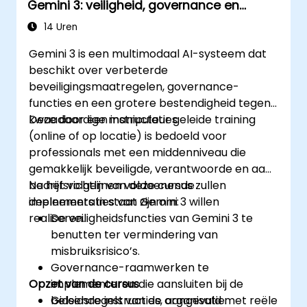
Gemini 3: veiligheid, governance en
bescherming tegen prompt-injectie
14 Uren
Gemini 3 is een multimodaal AI-systeem dat
beschikt over verbeterde
beveiligingsmaatregelen, governance-
functies en een grotere bestendigheid tegen
kwaadaardige manipulaties.
Deze door een instructeur geleide training
(online of op locatie) is bedoeld voor
professionals met een middenniveau die
gemakkelijk beveiligde, verantwoorde en aan
bedrijfsrichtlijnen voldoenende
Na het volgen van deze cursus zullen
implementaties van Gemini 3 willen
deelnemers in staat zijn om:
realiseren.
De veiligheidsfuncties van Gemini 3 te
benutten ter vermindering van
misbruiksrisico’s.
Governance-raamwerken te
Opzet van de cursus
implementeren die aansluiten bij de
beleidsregels van de organisatie.
Gidsende instructies, aangevuld met reële