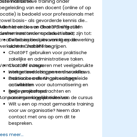
automatiseren.
Deze interactieve training onder
begeleiding van een docent (online of op
locatie) is bedoeld voor professionals met
zowel basis- als gevorderde kennis die
willen leren hoe ze ChatGPT effectief
Aan het einde van deze training zullen
kunnen inzetten om productiviteit,
deelnemers onder andere in staat zijn tot:
creativiteit en besluitvorming op de
De basisprincipes van AI en de werking
werkvloer te verbeteren.
achter ChatGPT begrijpen.
ChatGPT gebruiken voor praktische
zakelijke en administratieve taken.
Vorm van de cursus
ChatGPT integreren met veelgebruikte
werkgereedschappen en -workflows.
Interactieve lezingen en discussies.
Geavanceerde AI-oplossingen
Praktische oefeningen en begeleide
ontwikkelen voor automatisering en
activiteiten.
gegevensbeheer.
Reële projectopdrachten en
Aanpassingsmogelijkheden van de cursus
samenwerkingsactiviteiten.
Wilt u een op maat gemaakte training
voor uw organisatie? Neem dan
contact met ons op om dit te
bespreken.
Lees meer...