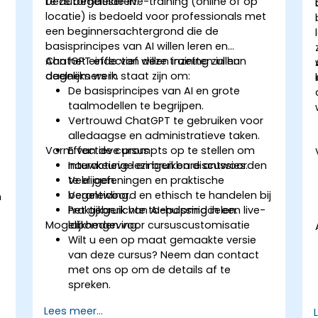
te automatiseren.
Deze begeleide live-training (online of op
locatie) is bedoeld voor professionals met
een beginnersachtergrond die de
basisprincipes van AI willen leren en
ChatGPT effectief willen inzetten in hun
Aan het einde van deze training zullen
dagelijks werk.
deelnemers in staat zijn om:
De basisprincipes van AI en grote
taalmodellen te begrijpen.
Vertrouwd ChatGPT te gebruiken voor
alledaagse en administratieve taken.
Vorm van de cursus
Effectieve prompts op te stellen om
nauwkeurige en bruikbare antwoorden
Interactieve lezingen en discussies.
te krijgen.
Veel oefeningen en praktische
Verantwoord en ethisch te handelen bij
begeleiding.
n
het gebruik van AI-hulpmiddelen.
Praktijkgerichte toepassing in een live-
Mogelijkheden voor cursuscustomisatie
labomgeving.
Wilt u een op maat gemaakte versie
van deze cursus? Neem dan contact
met ons op om de details af te
spreken.
Lees meer...