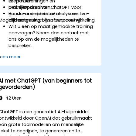
toepassen.
Ruime oefeningen en
Gebruikmaken van ChatGPT voor
praktijkopdrachten.
geavanceerde data-analyse en
Hands-on implementatie in een live-
Mogelijkheden tot cursusaanpassing
ondersteuning bij softwareontwikkeling.
lab-omgeving.
Wilt u een op maat gemaakte training
aanvragen? Neem dan contact met
ons op om de mogelijkheden te
bespreken.
Lees meer...
AI met ChatGPT (van beginners tot
gevorderden)
42 Uren
ChatGPT is een generatief AI-hulpmiddel
ontwikkeld door OpenAI dat gebruikmaakt
van grote taalmodellen om menselijke
tekst te begrijpen, te genereren en te