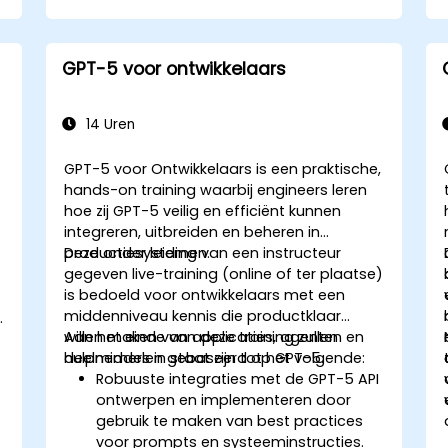
GPT-5 voor ontwikkelaars
14 Uren
GPT-5 voor Ontwikkelaars is een praktische,
hands-on training waarbij engineers leren
hoe zij GPT-5 veilig en efficiënt kunnen
integreren, uitbreiden en beheren in
productiesystemen.
Deze onder leiding van een instructeur
gegeven live-training (online of ter plaatse)
is bedoeld voor ontwikkelaars met een
middenniveau kennis die productklaar
willen maken van applicaties, agenten en
Aan het einde van deze training zullen
hulpmiddelen gebaseerd op GPT-5.
deelnemers in staat zijn tot het volgende:
Robuuste integraties met de GPT-5 API
ontwerpen en implementeren door
gebruik te maken van best practices
voor prompts en systeeminstructies.