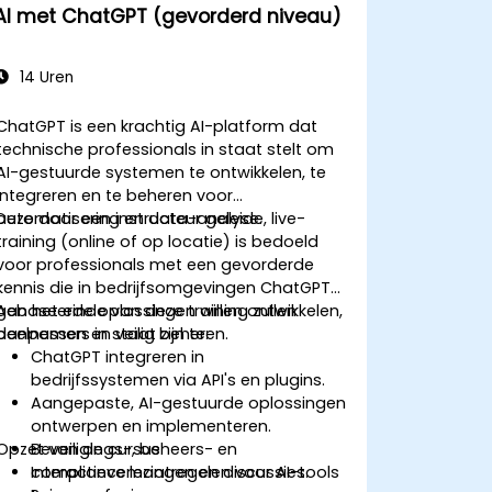
AI met ChatGPT (gevorderd niveau)
14 Uren
ChatGPT is een krachtig AI-platform dat
technische professionals in staat stelt om
AI-gestuurde systemen te ontwikkelen, te
integreren en te beheren voor
automatisering en data-analyse.
Deze door een instructeur geleide, live-
training (online of op locatie) is bedoeld
voor professionals met een gevorderde
kennis die in bedrijfsomgevingen ChatGPT-
gebaseerde oplossingen willen ontwikkelen,
Aan het einde van deze training zullen
aanpassen en veilig beheren.
deelnemers in staat zijn te:
ChatGPT integreren in
bedrijfssystemen via API's en plugins.
Aangepaste, AI-gestuurde oplossingen
ontwerpen en implementeren.
Opzet van de cursus
Beveiligings-, beheers- en
compliancemaatregelen voor AI-tools
Interactieve lezingen en discussies.