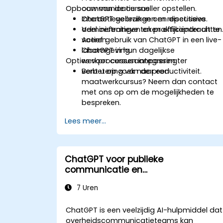
Opbouw van de cursus
communicatie sneller opstellen.
ChatGPT gebruiken om repetitieve
Interactieve lezingen en discussies.
administratieve taken efficiënter uit te
Veel oefeningen en praktijkopdrachten
voeren.
Actief gebruik van ChatGPT in een live-
ChatGPT in hun dagelijkse
labomgeving.
Opties voor cursusaanpassing
werkprocessen integreren ter
verbetering van de productiviteit.
Bent u op zoek naar een
maatwerkcursus? Neem dan contact
met ons op om de mogelijkheden te
bespreken.
Lees meer...
ChatGPT voor publieke
communicatie en
burgerbetrokkenheid
7 Uren
ChatGPT is een veelzijdig AI-hulpmiddel dat
overheidscommunicatieteams kan