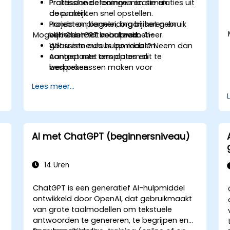
Professionele communicatie en
Praktische oefeningen en simulaties uit
documenten snel opstellen.
de praktijk.
Projecten plannen, organiseren en
Hands-on begeleiding bij het gebruik
Mogelijkheden tot maatwerk
beheren met behulp van AI-
van ChatGPT voor taakbeheer.
geassisteerde hulpmiddelen.
Wilt u een cursus op maat? Neem dan
Aangepaste templates en
contact met ons op om dit te
werkprocessen maken voor
bespreken.
routineacties.
Lees meer...
AI met ChatGPT (beginnersniveau)
14 Uren
ChatGPT is een generatief AI-hulpmiddel
ontwikkeld door OpenAI, dat gebruikmaakt
van grote taalmodellen om tekstuele
antwoorden te genereren, te begrijpen en