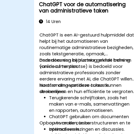
ChatGPT voor de automatisering
van administratieve taken
14 Uren
ChatGPT is een AI-gestuurd hulpmiddel da
helpt bij het automatiseren van
routinematige administratieve bezigheden,
zoals tekstgeneratie, opmaak,
ondersteuning bij planning en het beheren
Deze door een instructeur geleide training
van documenten.
(online of ter plaatse) is bedoeld voor
administratieve professionals zonder
eerdere ervaring met AI, die ChatGPT willen
inzetten om repetitieve taken te
Na afronding van deze cursus kunnen
stroomlijnen en hun efficiëntie te vergroten
deelnemers:
Terugkerende schrijftaken, zoals het
maken van e-mails, samenvattingen
en rapporten, automatiseren.
ChatGPT gebruiken om documenten
Opbouw van de cursus
op te maken, te herstructureren en te
optimaliseren.
Interactieve lezingen en discussies.