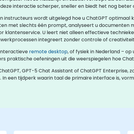
s deze interactie scherper, sneller en biedt het nog beter
n instructeurs wordt uitgelegd hoe u ChatGPT optimaal kun
sten met slechts één prompt, analyseert u documenten m
 klantenservice. U leert niet alleen effectieve technie
werkprocessen integreert zonder controle of creativiteit 
 interactieve
remote desktop
, of fysiek in Nederland – o
s praktische oefeningen uit die weerspiegelen hoe Chat
 ChatGPT, GPT-5 Chat Assistant of ChatGPT Enterprise, 
n. In een tijdperk waarin taal de primaire interface is, vo