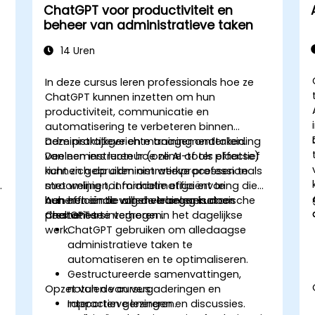
ChatGPT voor productiviteit en
beheer van administratieve taken
14 Uren
t
In deze cursus leren professionals hoe ze
ChatGPT kunnen inzetten om hun
productiviteit, communicatie en
automatisering te verbeteren binnen
administratieve en managementtaken.
Deze praktijkgerichte training onder leiding
Deelnemers leren hoe ze AI-tools effectief
van een instructeur (online of ter plaatse)
kunnen gebruiken om werkprocessen te
richt zich op administratieve professionals
stroomlijnen, informatie efficiënt te
met weinig tot middelmatige ervaring die
beheren en de algehele organisatorische
hun efficiëntie willen verbeteren door
Aan het einde van de training kunnen
.
prestaties te verhogen.
ChatGPT te integreren in het dagelijkse
deelnemers:
werk.
ChatGPT gebruiken om alledaagse
administratieve taken te
automatiseren en te optimaliseren.
Gestructureerde samenvattingen,
Opzet van de cursus
notulen van vergaderingen en
rapporten genereren.
Interactieve lezingen en discussies.