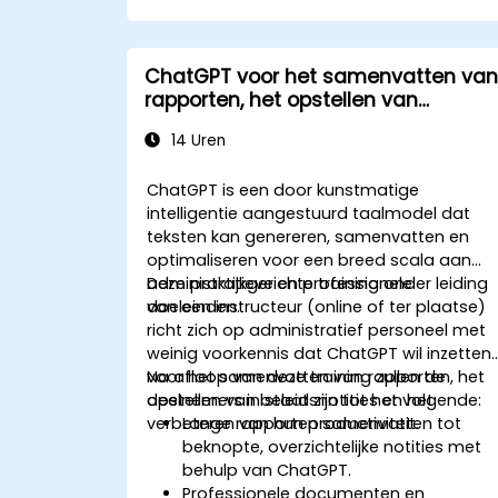
ChatGPT voor het samenvatten van
rapporten, het opstellen van
beleidsnotities en
14 Uren
productiviteitsverbetering in
administratieve taken
ChatGPT is een door kunstmatige
intelligentie aangestuurd taalmodel dat
teksten kan genereren, samenvatten en
optimaliseren voor een breed scala aan
administratieve en professionele
Deze praktijkgerichte training onder leiding
doeleinden.
van een instructeur (online of ter plaatse)
richt zich op administratief personeel met
weinig voorkennis dat ChatGPT wil inzetten
voor het samenvatten van rapporten, het
Na afloop van deze training zullen de
opstellen van beleidsnotities en het
deelnemers in staat zijn tot het volgende:
verbeteren van hun productiviteit.
Lange rapporten samenvatten tot
beknopte, overzichtelijke notities met
behulp van ChatGPT.
Professionele documenten en