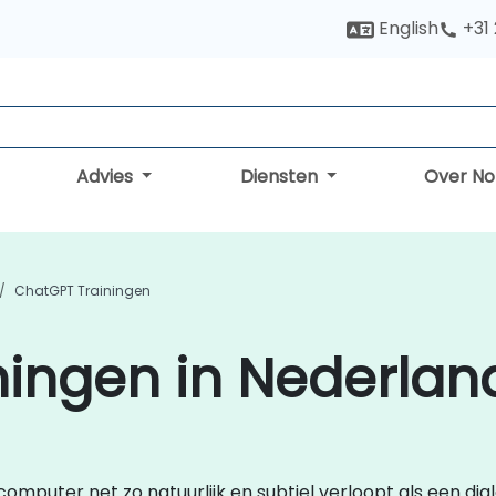
English
+31
Advies
Diensten
Over N
ChatGPT Trainingen
ningen in Nederlan
omputer net zo natuurlijk en subtiel verloopt als een dia