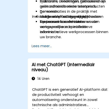
Sjablonen, checklisten, formulieren en
Praktische oefeningen gebaseerd op
gestandaardiseerde tekstproducten
reële administratieve scenario’s.
genereren.
Demonstraties in de praktijk met
Individuele aanpassingsmogelijkheden
Veilige en effectieve werkprocessen
voorbeelden uit dagelijkse
toepassen voor het beheren van
kantoorwerkzaamheden.
Op verzoek kan de cursus worden
vertrouwelijke administratieve
aangepast aan specifieke
informatie.
administratieve werkprocessen binnen
uw branche.
Lees meer...
AI met ChatGPT (intermediair
niveau)
14 Uren
ChatGPT is een generatief AI-platform dat
de productiviteit verhoogt en
automatisering ondersteunt in zowel
technische als administratieve