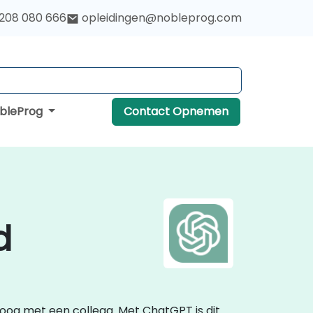
 208 080 666
opleidingen@nobleprog.com
obleProg
Contact Opnemen
d
loog met een collega. Met ChatGPT is dit