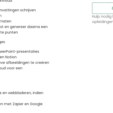
 inhoud
nvattingen schrijven
n
Hulp nodig 
rmaten
opleidinge
kst en genereer daarna een
ste punten
ges
owerPoint-presentaties
 en Notion
tieve afbeeldingen te creëren
houd voor een
s en webbladeren, indien
en met Zapier en Google