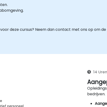
hten.
-labomgeving.
 voor deze cursus? Neem dan contact met ons op om de d
14 Ure
Aangep
Opleidings
bedrijven.
se
Aange
tief personeel