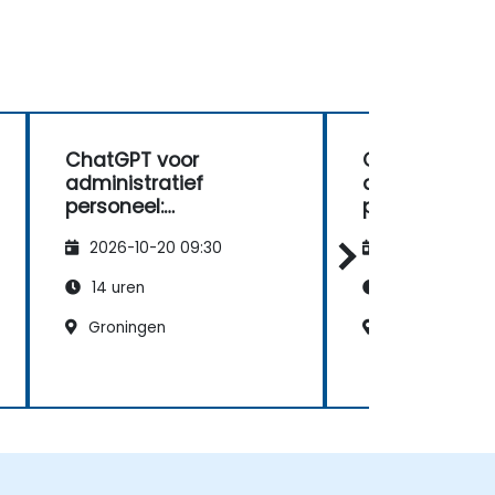
ChatGPT voor
ChatGPT voo
administratief
administratie
personeel:
personeel:
taakoptimalisatie en
taakoptimalis
2026-10-20 09:30
2026-11-03 09
productiviteitsverbeter
productivitei
ing
ing
14 uren
14 uren
Groningen
Zwolle