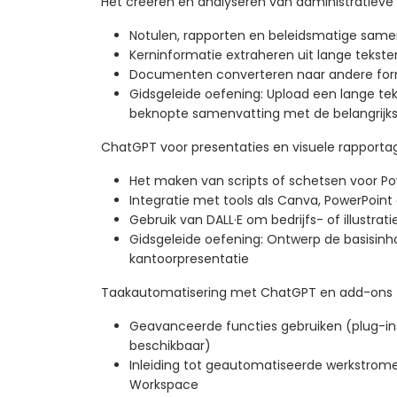
Het creëren en analyseren van administratieve
Notulen, rapporten en beleidsmatige same
Kerninformatie extraheren uit lange tekste
Documenten converteren naar andere fo
Gidsgeleide oefening: Upload een lange te
beknopte samenvatting met de belangrijk
ChatGPT voor presentaties en visuele rapporta
Het maken van scripts of schetsen voor P
Integratie met tools als Canva, PowerPoint
Gebruik van DALL·E om bedrijfs- of illustra
Gidsgeleide oefening: Ontwerp de basisin
kantoorpresentatie
Taakautomatisering met ChatGPT en add-ons
Geavanceerde functies gebruiken (plug-in
beschikbaar)
Inleiding tot geautomatiseerde werkstrom
Workspace