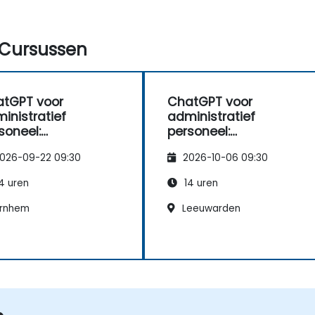
Cursussen
tGPT voor
ChatGPT voor
inistratief
administratief
soneel:
personeel:
koptimalisatie en
taakoptimalisatie en
026-09-22 09:30
2026-10-06 09:30
ductiviteitsverbeter
productiviteitsverbeter
ing
4 uren
14 uren
rnhem
Leeuwarden