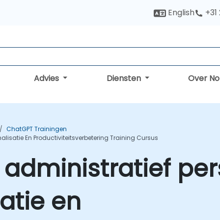
English
+31
Advies
Diensten
Over N
ChatGPT Trainingen
lisatie En Productiviteitsverbetering Training Cursus
administratief per
atie en