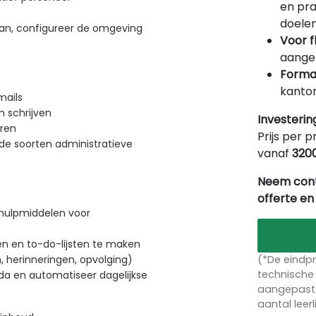
en pra
doelen
an, configureer de omgeving
Voor f
aangep
Forma
kantor
mails
n schrijven
Investerin
eren
Prijs per p
nde soorten administratieve
vanaf
320
Neem cont
offerte en
 hulpmiddelen voor
en en to-do-lijsten te maken
(*De eindpr
 herinneringen, opvolging)
technische 
a en automatiseer dagelijkse
aangepaste
aantal leer