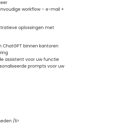
keer
envoudige workflow – e-mail +
ratieve oplossingen met
an ChatGPT binnen kantoren
ring
e assistent voor uw functie
sonaliseerde prompts voor uw
eden /li>