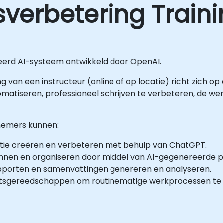
tsverbetering Train
eerd AI-systeem ontwikkeld door OpenAI.
ing van een instructeur (online of op locatie) richt zich o
omatiseren, professioneel schrijven te verbeteren, de w
lnemers kunnen:
tie creëren en verbeteren met behulp van ChatGPT.
annen en organiseren door middel van AI-gegenereerde 
pporten en samenvattingen genereren en analyseren.
itsgereedschappen om routinematige werkprocessen te 