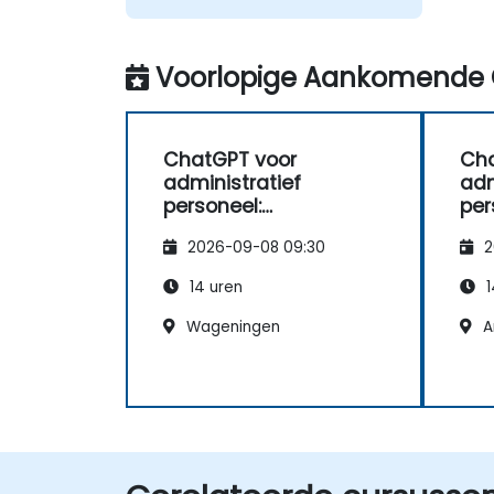
Voorlopige Aankomende 
ChatGPT voor
Cha
administratief
adm
personeel:
per
taakoptimalisatie en
taa
2026-09-08 09:30
2
productiviteitsverbeter
pro
ing
ing
14 uren
1
Wageningen
A