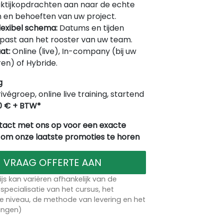
ktijkopdrachten aan naar de echte
 en behoeften van uw project.
lexibel schema:
Datums en tijden
ast aan het rooster van uw team.
at:
Online (live), In-company (bij uw
en) of Hybride.
g
rivégroep, online live training, startend
0 € + BTW*
act met ons op voor een exacte
 om onze laatste promoties te horen
VRAAG OFFERTE AAN
ijs kan variëren afhankelijk van de
specialisatie van het cursus, het
 niveau, de methode van levering en het
lingen)