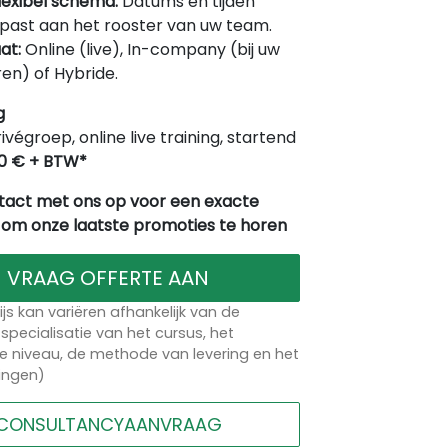
lexibel schema:
Datums en tijden
ast aan het rooster van uw team.
at:
Online (live), In-company (bij uw
en) of Hybride.
g
rivégroep, online live training, startend
0 € + BTW*
act met ons op voor een exacte
 om onze laatste promoties te horen
VRAAG OFFERTE AAN
ijs kan variëren afhankelijk van de
specialisatie van het cursus, het
 niveau, de methode van levering en het
lingen)
CONSULTANCYAANVRAAG