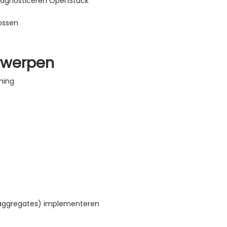
iagnosticeren OpenStack
ossen
rwerpen
ning
-aggregates) implementeren