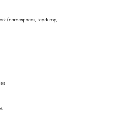
werk (namespaces, tcpdump,
ies
ek