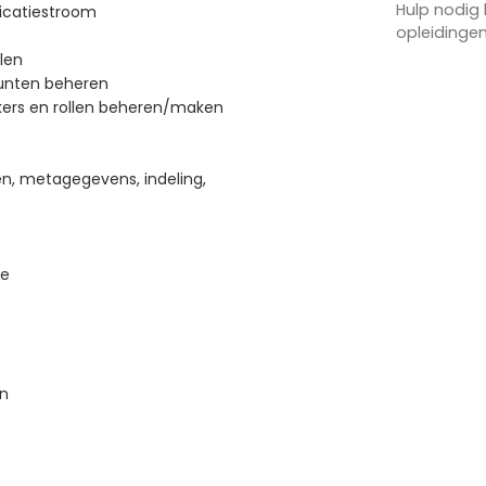
Hulp nodig 
catiestroom
opleidinge
len
unten beheren
kers en rollen beheren/maken
, metagegevens, indeling,
ce
en