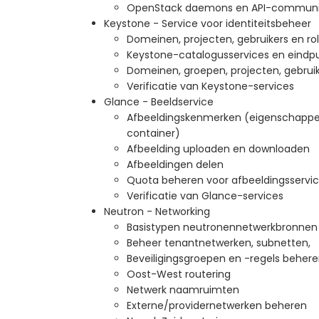
OpenStack daemons en API-communi
Keystone - Service voor identiteitsbeheer
Domeinen, projecten, gebruikers en rol
Keystone-catalogusservices en eindp
Domeinen, groepen, projecten, gebrui
Verificatie van Keystone-services
Glance - Beeldservice
Afbeeldingskenmerken (eigenschappen
container)
Afbeelding uploaden en downloaden
Afbeeldingen delen
Quota beheren voor afbeeldingsservi
Verificatie van Glance-services
Neutron - Networking
Basistypen neutronennetwerkbronnen
Beheer tenantnetwerken, subnetten,
Beveiligingsgroepen en -regels beher
Oost-West routering
Netwerk naamruimten
Externe/providernetwerken beheren