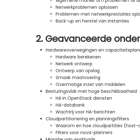
Algemene manier om problemen te d
Netwerkproblemen oplossen
Problemen met netwerkprestaties opl
Back-up en herstel van instanties
2. Geavanceerde onde
Hardwareoverwegingen en capaciteitsplan
Hardware berekenen
Netwerk ontwerp
Ontwerp van opslag
Smaak maatvoering
Overmatige inzet van middelen
Besturingsvlak met hoge beschikbaarheid
HA in OpenStack diensten
HA-databank
Wachtrij voor HA-berichten
Cloudpartitionering en planningsfilters
Waarom en hoe cloudpartities (host
Filters voor nova-planners
Migratie van workloads