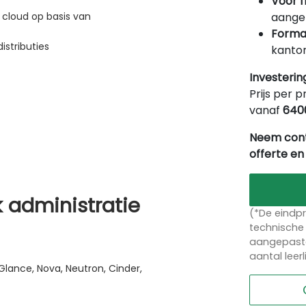
Voor f
aangep
 cloud op basis van
Forma
stributies
kantor
Investerin
Prijs per p
vanaf
640
Neem cont
offerte en
 administratie
(*De eindpr
technische 
aangepaste
aantal leer
ance, Nova, Neutron, Cinder,