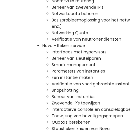
Noord-Zuid routering
Beheer van zwevende IP's
Netwerkquota beheren
Basisprobleemoplossing voor het net
enz.)
Networking Quota.
Verificatie van neutronendiensten
Nova - Reken service
Interfaces met hypervisors
Beheer van sleutelparen
Smaak management
Parameters van instanties
Een instantie maken
Verificatie van voortgebrachte instant
Snapshotting
Beheer van instanties
Zwevende IP's toewijzen
Interactieve console en consolelogbo
Toewijzing van beveiligingsgroepen
Quota's berekenen
Statistieken krijgen van Nova