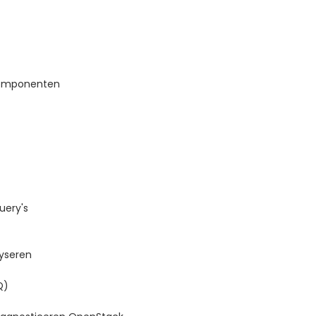
 componenten
uery's
yseren
Q)