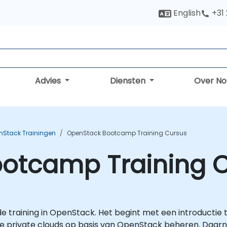
English
+31
Advies
Diensten
Over N
nStack Trainingen
OpenStack Bootcamp Training Cursus
otcamp Training 
 training in OpenStack. Het begint met een introductie 
e private clouds op basis van OpenStack beheren. Daa