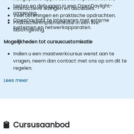
testen en debuggen in een OpenDaylight-
Interactieve lezingen en discussies.
omgeving.
Veel oefeningen en praktische opdrachten.
OpenDaylight te integreren met externe
Praktische implementatie in een live-
systemen en netwerkapparaten.
labomgeving.
Mogelijkheden tot cursuscustomisatie
Indien u een maatwerkcursus wenst aan te
vragen, neem dan contact met ons op om dit te
regelen.
Lees meer
Cursusaanbod