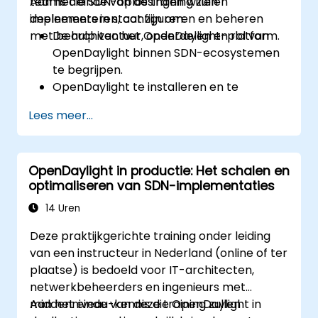
teams die SDN-oplossingen willen
Aan het einde van de training zullen
implementeren, configureren en beheren
deelnemers in staat zijn om:
met behulp van het OpenDaylight-platform.
De architectuur, onderdelen en rol van
OpenDaylight binnen SDN-ecosystemen
te begrijpen.
OpenDaylight te installeren en te
configureren voor diverse
Lees meer...
netwerkscenario’s.
Netwerkstromen te ontwikkelen en uit te
rollen met behulp van OpenDaylight-
OpenDaylight in productie: Het schalen en
controllers.
optimaliseren van SDN-implementaties
OpenDaylight te integreren met SDN-
geschikte apparaten en bestaande
14 Uren
netwerken.
Deze praktijkgerichte training onder leiding
Implementaties van OpenDaylight te
van een instructeur in Nederland (online of ter
troubleshooten en te optimaliseren voor
plaatse) is bedoeld voor IT-architecten,
praktische toepassingen.
netwerkbeheerders en ingenieurs met
middenniveau-kennis die OpenDaylight in
Aan het einde van deze training zullen