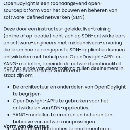
OpenDaylight is een toonaangevend open-
sourceplatform voor het bouwen en beheren van
software-defined netwerken (SDN).
Deze door een instructeur geleide, live-training
(online of op locatie) richt zich op SDN-ontwikkelaars
en software-engineers met middenniveau-ervaring
die leren hoe ze aangepaste SDN-applicaties kunnen
ontwikkelen met behulp van OpenDaylight-API’s en
YANG-modellen, teneinde de netwerkfunctionaliteit
Aan het einde van deze training zullen deelnemers in
en schaalbaarheid te verbeteren.
staat zijn om:
De architectuur en onderdelen van OpenDaylight
te begrijpen.
OpenDaylight-API’s te gebruiken voor het
ontwikkelen van SDN-applicaties.
YANG-modellen te creëren en beheren ten
behoeve van netwerkaanpassingen.
Vorm van de cursus
Aangepaste applicaties te implementeren,