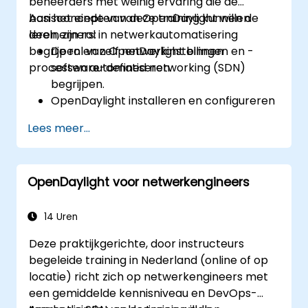
beheerders met weinig ervaring die de
basisconcepten van OpenDaylight willen
Aan het einde van deze training kunnen de
leren, zijn rol in netwerkautomatisering
deelnemers:
begrijpen en zelf netwerkinstellingen en -
De rol van OpenDaylight binnen
processen automatiseren.
software-defined networking (SDN)
begrijpen.
OpenDaylight installeren en configureren
op een Linux-systeem.
Lees meer...
De architectuur en kernfuncties van
OpenDaylight verkennen.
Eenvoudige, geautomatiseerde
OpenDaylight voor netwerkengineers
netwerkinstellingen maken met behulp
van OpenDaylight.
Netwerken bewaken en beheren via
14 Uren
OpenDaylight-controllers.
Deze praktijkgerichte, door instructeurs
begeleide training in Nederland (online of op
locatie) richt zich op netwerkengineers met
een gemiddelde kennisniveau en DevOps-