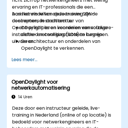
richt zich op netwerkengineers met weinig
ervaring en IT-professionals die een
basiskennis willen opdoen over SDN-
Aan het einde van deze training zijn de
concepten, de architectuur van
deelnemers in staat om te:
OpenDaylight leren kennen en eenvoudige
De principes en voordelen van software-
installatie- en configuratietaken kunnen
defined networking (SDN) te begrijpen.
uitvoeren.
De architectuur en onderdelen van
OpenDaylight te verkennen.
OpenDaylight op een Linux-systeem te
Lees meer...
installeren en te configureren.
OpenDaylight te integreren met
netwerkapparaten.
OpenDaylight voor
Eenvoudige bewerkingen en commando’s
netwerkautomatisering
in OpenDaylight uit te voeren.
14 Uren
Deze door een instructeur geleide, live-
training in Nederland (online of op locatie) is
bedoeld voor netwerkengineers en IT-