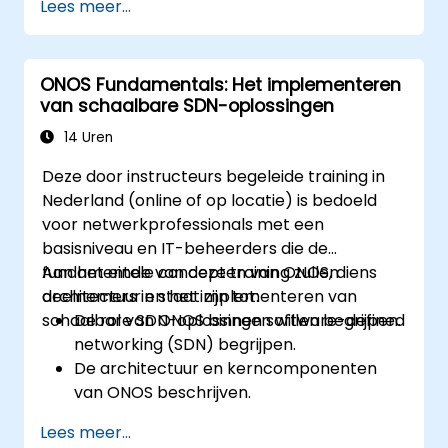
Lees meer...
implementeren die SDN-netwerken
beheren.
ONOS-applicaties koppelen aan externe
ONOS Fundamentals: Het implementeren
systemen en API’s.
van schaalbare SDN-oplossingen
Problemen oplossen en ONOS-
applicaties optimaliseren voor prestaties
14 Uren
en schaalbaarheid.
Deze door instructeurs begeleide training in
Nederland (online of op locatie) is bedoeld
voor netwerkprofessionals met een
basisniveau en IT-beheerders die de
fundamentele concepten van ONOS, diens
Aan het einde van deze training zullen
architectuur en het implementeren van
deelnemers in staat zijn tot:
schaalbare SDN-oplossingen willen begrijpen.
De rol van ONOS binnen software-defined
networking (SDN) begrijpen.
De architectuur en kerncomponenten
van ONOS beschrijven.
ONOS installeren en configureren op een
Lees meer...
Linux-systeem.