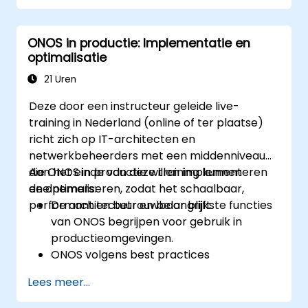
Een eenvoudig SDN-netwerk opzetten
met behulp van ONOS.
ONOS in productie: Implementatie en
De mogelijkheden van ONOS verkennen
optimalisatie
voor het beheren en schalen van
netwerkinfrastructuur.
21 Uren
Deze door een instructeur geleide live-
training in Nederland (online of ter plaatse)
richt zich op IT-architecten en
netwerkbeheerders met een middenniveau
die ONOS in productie willen implementeren
Aan het einde van deze training kunnen
en optimaliseren, zodat het schaalbaar,
deelnemers:
performant en betrouwbaar blijft.
De architectuur en belangrijkste functies
van ONOS begrijpen voor gebruik in
productieomgevingen.
ONOS volgens best practices
implementeren in een
Lees meer...
productieomgeving.
Clustering, redundantie en fout tolerantie