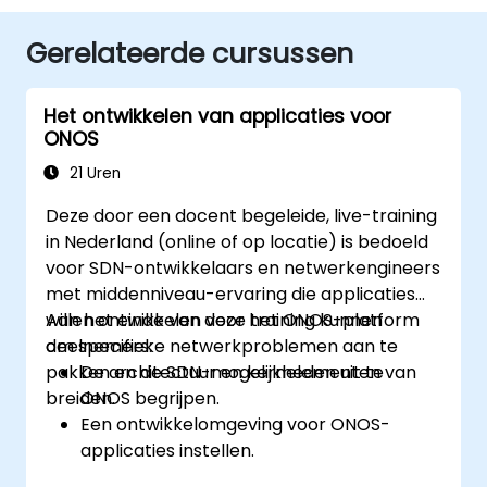
Gerelateerde cursussen
Het ontwikkelen van applicaties voor
ONOS
21 Uren
Deze door een docent begeleide, live-training
in Nederland (online of op locatie) is bedoeld
voor SDN-ontwikkelaars en netwerkengineers
met middenniveau-ervaring die applicaties
willen ontwikkelen voor het ONOS-platform
Aan het einde van deze training kunnen
om specifieke netwerkproblemen aan te
deelnemers:
pakken en de SDN-mogelijkheden uit te
De architectuur en kernelementen van
breiden.
ONOS begrijpen.
Een ontwikkelomgeving voor ONOS-
applicaties instellen.
ONOS-applicaties maken, testen en