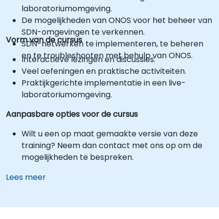
laboratoriumomgeving.
De mogelijkheden van ONOS voor het beheer van
SDN-omgevingen te verkennen.
Vorm van de cursus
SDN-netwerken te implementeren, te beheren
en te troubleshooten met behulp van ONOS.
Interactieve lezingen en discussies.
Veel oefeningen en praktische activiteiten.
Praktijkgerichte implementatie in een live-
laboratoriumomgeving.
Aanpasbare opties voor de cursus
Wilt u een op maat gemaakte versie van deze
training? Neem dan contact met ons op om de
mogelijkheden te bespreken.
Lees meer