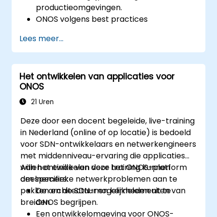
productieomgevingen.
ONOS volgens best practices
implementeren in een
Lees meer...
productieomgeving.
Clustering, redundantie en fout tolerantie
in ONOS configureren.
Het ontwikkelen van applicaties voor
De implementatie van ONOS monitoren,
ONOS
probleemoplossen en optimaliseren voor
betere schaalbaarheid en prestaties.
21 Uren
ONOS integreren met bestaande
Deze door een docent begeleide, live-training
netwerkinfrastructuur en -tools.
in Nederland (online of op locatie) is bedoeld
Een succesvolle upgrade van ONOS
voor SDN-ontwikkelaars en netwerkengineers
plannen en uitvoeren.
met middenniveau-ervaring die applicaties
willen ontwikkelen voor het ONOS-platform
Aan het einde van deze training kunnen
om specifieke netwerkproblemen aan te
deelnemers:
pakken en de SDN-mogelijkheden uit te
De architectuur en kernelementen van
breiden.
ONOS begrijpen.
Een ontwikkelomgeving voor ONOS-