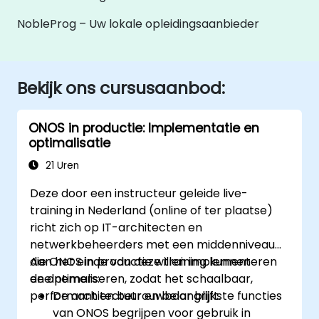
NobleProg – Uw lokale opleidingsaanbieder
Bekijk ons cursusaanbod:
ONOS in productie: Implementatie en
optimalisatie
21 Uren
Deze door een instructeur geleide live-
training in Nederland (online of ter plaatse)
richt zich op IT-architecten en
netwerkbeheerders met een middenniveau
die ONOS in productie willen implementeren
Aan het einde van deze training kunnen
en optimaliseren, zodat het schaalbaar,
deelnemers:
performant en betrouwbaar blijft.
De architectuur en belangrijkste functies
van ONOS begrijpen voor gebruik in