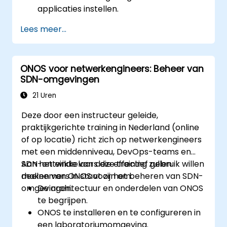
applicaties instellen.
ONOS-applicaties maken, testen en
Lees meer...
implementeren die SDN-netwerken
beheren.
ONOS-applicaties koppelen aan externe
ONOS voor netwerkengineers: Beheer van
systemen en API’s.
SDN-omgevingen
Problemen oplossen en ONOS-
applicaties optimaliseren voor prestaties
21 Uren
en schaalbaarheid.
Deze door een instructeur geleide,
praktijkgerichte training in Nederland (online
of op locatie) richt zich op netwerkengineers
met een middenniveau, DevOps-teams en
SDN-ontwikkelaars die effectief gebruik willen
Aan het einde van deze training zullen
maken van ONOS voor het beheren van SDN-
deelnemers in staat zijn om:
omgevingen.
De architectuur en onderdelen van ONOS
te begrijpen.
ONOS te installeren en te configureren in
een laboratoriumomgeving.