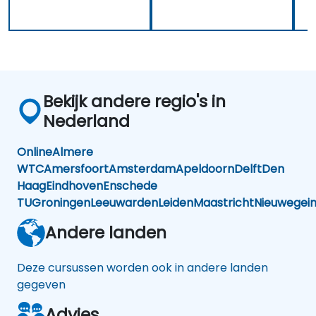
Bekijk andere regio's in
Nederland
Online
Almere
WTC
Amersfoort
Amsterdam
Apeldoorn
Delft
Den
Haag
Eindhoven
Enschede
TU
Groningen
Leeuwarden
Leiden
Maastricht
Nieuwegei
Andere landen
Deze cursussen worden ook in andere landen
gegeven
Advies