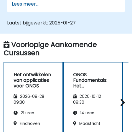
Lees meer...
Linux-systeem.
Een eenvoudig SDN-netwerk opzetten
met behulp van ONOS.
Laatst bijgewerkt:
2025-01-27
De mogelijkheden van ONOS verkennen
voor het beheren en schalen van
netwerkinfrastructuur.
Voorlopige Aankomende
Cursussen
Het ontwikkelen
ONOS
van applicaties
Fundamentals:
voor ONOS
Het
implementeren
2026-09-28
2026-10-12
van schaalbare
SDN-
09:30
09:30
oplossingen
21 uren
14 uren
Eindhoven
Maastricht