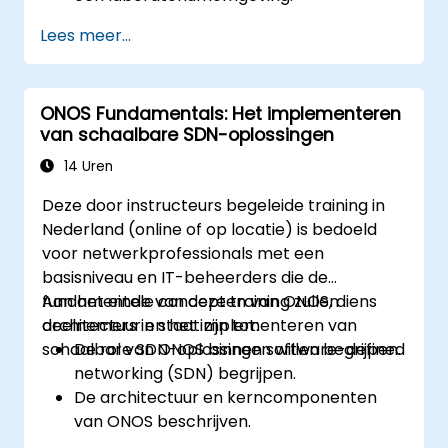
De mogelijkheden van ONOS voor het
Lees meer...
beheer van SDN-omgevingen te
verkennen.
SDN-netwerken te implementeren, te
ONOS Fundamentals: Het implementeren
beheren en te troubleshooten met
van schaalbare SDN-oplossingen
behulp van ONOS.
14 Uren
Deze door instructeurs begeleide training in
Nederland (online of op locatie) is bedoeld
voor netwerkprofessionals met een
basisniveau en IT-beheerders die de
fundamentele concepten van ONOS, diens
Aan het einde van deze training zullen
architectuur en het implementeren van
deelnemers in staat zijn tot:
schaalbare SDN-oplossingen willen begrijpen.
De rol van ONOS binnen software-defined
networking (SDN) begrijpen.
De architectuur en kerncomponenten
van ONOS beschrijven.
ONOS installeren en configureren op een