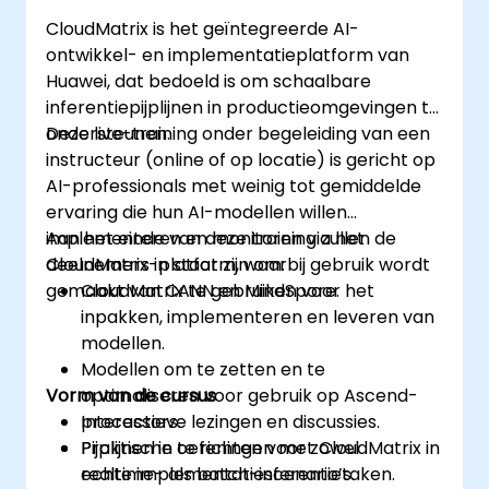
CloudMatrix is het geïntegreerde AI-
ontwikkel- en implementatieplatform van
Huawei, dat bedoeld is om schaalbare
inferentiepijplijnen in productieomgevingen te
ondersteunen.
Deze live-training onder begeleiding van een
instructeur (online of op locatie) is gericht op
AI-professionals met weinig tot gemiddelde
ervaring die hun AI-modellen willen
implementeren en monitoren via het
Aan het einde van deze training zullen de
CloudMatrix-platform, waarbij gebruik wordt
deelnemers in staat zijn om:
gemaakt van CANN en MindSpore.
CloudMatrix te gebruiken voor het
inpakken, implementeren en leveren van
modellen.
Modellen om te zetten en te
Vorm van de cursus
optimaliseren voor gebruik op Ascend-
processors.
Interactieve lezingen en discussies.
Pijplijnen in te richten voor zowel
Praktische oefeningen met CloudMatrix in
realtime- als batch-inferentietaken.
echte implementatiescenario’s.