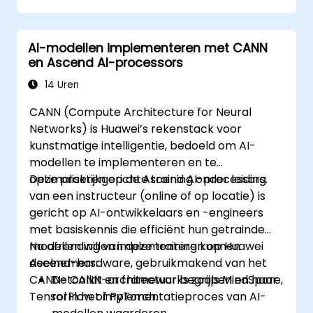
AI-modellen implementeren met CANN
en Ascend AI-processors
14 Uren
CANN (Compute Architecture for Neural
Networks) is Huawei’s rekenstack voor
kunstmatige intelligentie, bedoeld om AI-
modellen te implementeren en te
optimaliseren op de Ascend AI-processors.
Deze praktijkgerichte training onder leiding
van een instructeur (online of op locatie) is
gericht op AI-ontwikkelaars en -engineers
met basiskennis die efficiënt hun getrainde
modellen willen implementeren op Huawei
Na afronding van deze training kunnen
Ascend-hardware, gebruikmakend van het
deelnemers:
CANN-toolkit en frameworks zoals MindSpore,
De CANN-architectuur begrijpen en haar
TensorFlow of PyTorch.
rol in het implementatieproces van AI-