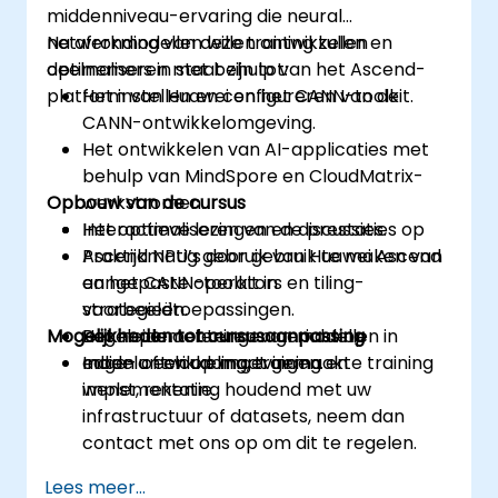
middenniveau-ervaring die neural
netwerkmodellen willen ontwikkelen en
Na afronding van deze training zullen
optimaliseren met behulp van het Ascend-
deelnemers in staat zijn tot:
platform van Huawei en het CANN-toolkit.
Het instellen en configureren van de
CANN-ontwikkelomgeving.
Het ontwikkelen van AI-applicaties met
behulp van MindSpore en CloudMatrix-
Opbouw van de cursus
werkstromen.
Het optimaliseren van de prestaties op
Interactieve lezingen en discussies.
Ascend NPU’s door gebruik te maken van
Praktijkmatig gebruik van Huawei Ascend
aangepaste operators en tiling-
en het CANN-toolkit in
strategieën.
voorbeeldtoepassingen.
Mogelijkheden tot cursusaanpassing
Het implementeren van modellen in
Begeleide oefeningen gericht op
edge- of cloudomgevingen.
modelontwikkeling, training en
Indien u een op maat gemaakte training
implementatie.
wenst, rekening houdend met uw
infrastructuur of datasets, neem dan
contact met ons op om dit te regelen.
Lees meer...