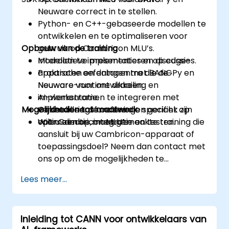
Neuware correct in te stellen.
Python- en C++-gebaseerde modellen te
ontwikkelen en te optimaliseren voor
Opbouw van de training
gebruik op Cambricon MLU’s.
Modellen te implementeren op edge-
Interactieve presentaties en discussies.
apparaten en datacentra die de
Praktische oefeningen met BANGPy en
Neuware-runtime draaien.
Neuware voor ontwikkeling en
AI-werkstromen te integreren met
implementatie.
Mogelijkheden tot maatwerk
versnelleringsfuncties die specifiek zijn
Gedetailleerde oefeningen gericht op
voor Cambricon MLU’s.
optimalisatie, integratie en testen.
Wilt u een op maat gemaakte training die
aansluit bij uw Cambricon-apparaat of
toepassingsdoel? Neem dan contact met
ons op om de mogelijkheden te
bespreken.
Lees meer...
Inleiding tot CANN voor ontwikkelaars van