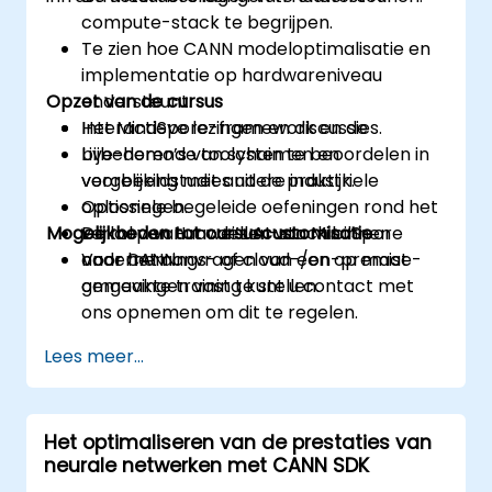
compute-stack te begrijpen.
Te zien hoe CANN modeloptimalisatie en
implementatie op hardwareniveau
Opzet van de cursus
ondersteunt.
Het MindSpore-framework en de
Interactieve lezingen en discussies.
bijbehorende toolchain te beoordelen in
Live-demo’s van systemen en
vergelijking met andere industriele
voorbeeldstudies uit de praktijk.
oplossingen.
Optionele begeleide oefeningen rond het
Mogelijkheden tot cursuscustomisatie
De rol van Huawei’s AI-stack binnen
verloop van modellen van MindSpore
ondernemings- of cloud-/on-premise-
naar CANN.
Voor het aanvragen van een op maat
omgevingen vast te stellen.
gemaakte training kunt u contact met
ons opnemen om dit te regelen.
Lees meer...
Het optimaliseren van de prestaties van
neurale netwerken met CANN SDK