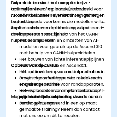
hulpmiddelen voor het compileren,
Deze door een instructeur geleide live-
optimaliseren en implementeren van
training (online of op locatie) is bedoeld voor
modellen wanneer rekenkracht en geheugen
AI-ontwikkelaars en systeemintegratoren
beperkt zijn.
met voldoende voorkennis die modellen willen
implementeren en optimaliseren op Ascend-
Aan het einde van deze training zullen
randapparaten met behulp van het CANN-
deelnemers in staat zijn tot:
hulpmiddelenpakket.
Het voorbereiden en omzetten van AI-
modellen voor gebruik op de Ascend 310
met behulp van CANN-hulpmiddelen.
Het bouwen van lichte inferentiepijplijnen
Opbouw van de cursus
met MindSpore Lite en AscendCL.
Het optimaliseren van modelprestaties in
Interactieve lezingen en demonstraties.
omgevingen met beperkte rekenkracht
Praktische oefeningen met modellen en
en geheugenruimte.
scenario’s specifiek voor randapparaten.
Het implementeren en monitoren van AI-
Livevoorbeelden van implementatie op
Mogelijkheden tot aanpassing van de cursus
applicaties in praktische
virtuele of fysieke randhardware.
randtoepassingen.
Bent u geïnteresseerd in een op maat
gemaakte training? Neem dan contact
met ons op om dit te regelen.