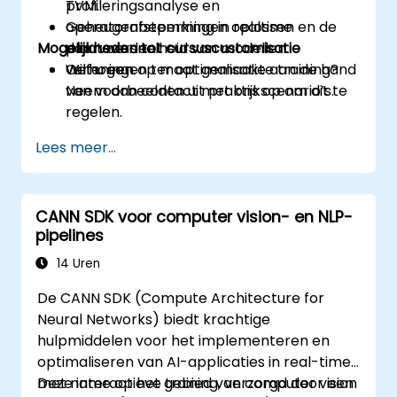
TVM.
profileringsanalyse en
Geheugenbeperkingen oplossen en de
operatorafstemming in realtime
Mogelijkheden tot cursuscustomisatie
doorvoersnelheid van modellen
plaatsvinden.
verhogen.
Oefeningen ter optimalisatie aan de hand
Wilt u een op maat gemaakte training?
van voorbeelden uit praktijkscenario’s.
Neem dan contact met ons op om dit te
regelen.
Lees meer...
CANN SDK voor computer vision- en NLP-
pipelines
14 Uren
De CANN SDK (Compute Architecture for
Neural Networks) biedt krachtige
hulpmiddelen voor het implementeren en
optimaliseren van AI-applicaties in real-time,
met name op het gebied van computer vision
Deze interactieve training, verzorgd door een