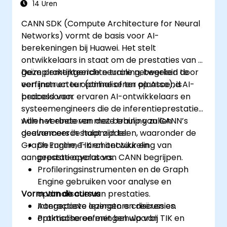
14 Uren
CANN SDK (Compute Architecture for Neural
Networks) vormt de basis voor AI-
berekeningen bij Huawei. Het stelt
ontwikkelaars in staat om de prestaties van al
geïmplementeerde neurale netwerken te
Deze praktijkgerichte training, begeleid door
verfijnen en te optimaliseren op Ascend AI-
een instructeur (online of ter plaatse), is
processoren.
bedoeld voor ervaren AI-ontwikkelaars en
systeemengineers die de inferentieprestaties
willen verbeteren met behulp van CANN’s
Aan het einde van deze training zullen
geavanceerde hulpmiddelen, waaronder de
deelnemers in staat zijn te:
Graph Engine, TIK en ontwikkeling van
De runtime-architectuur en
aangepaste operators.
prestatiecyclus van CANN begrijpen.
Profileringsinstrumenten en de Graph
Engine gebruiken voor analyse en
Vorm van de cursus
optimalisatie van prestaties.
Aangepaste operators creëren en
Interactieve lezingen en discussies.
optimaliseren met behulp van TIK en
Praktische oefeningen waarbij