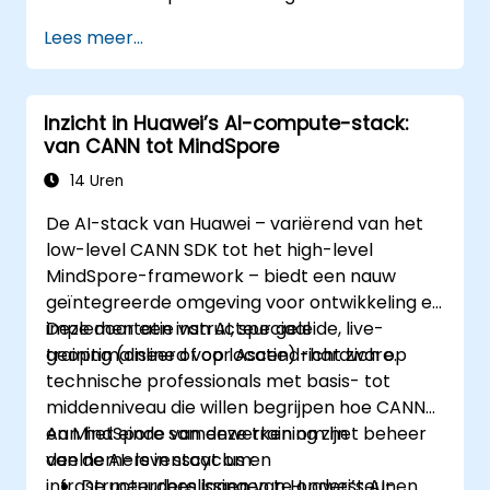
Lees meer...
Inzicht in Huawei’s AI-compute-stack:
van CANN tot MindSpore
14 Uren
De AI-stack van Huawei – variërend van het
low-level CANN SDK tot het high-level
MindSpore-framework – biedt een nauw
geïntegreerde omgeving voor ontwikkeling en
implementatie van AI, speciaal
Deze door een instructeur geleide, live-
geoptimaliseerd voor Ascend-hardware.
training (online of op locatie) richt zich op
technische professionals met basis- tot
middenniveau die willen begrijpen hoe CANN
en MindSpore samenwerken om het beheer
Aan het einde van deze training zijn
van de AI-levenscyclus en
deelnemers in staat om:
infrastructuurbeslissingen te ondersteunen.
De meerdere lagen van Huawei’s AI-