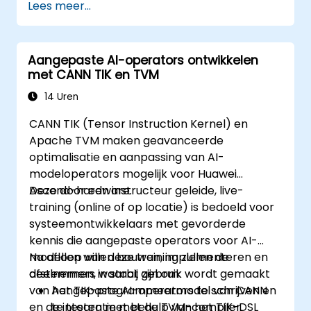
Lees meer...
Aangepaste AI-operators ontwikkelen
met CANN TIK en TVM
14 Uren
CANN TIK (Tensor Instruction Kernel) en
Apache TVM maken geavanceerde
optimalisatie en aanpassing van AI-
modeloperators mogelijk voor Huawei
Ascend-hardware.
Deze door een instructeur geleide, live-
training (online of op locatie) is bedoeld voor
systeemontwikkelaars met gevorderde
kennis die aangepaste operators voor AI-
modellen willen bouwen, implementeren en
Na afloop van deze training zullen de
afstemmen, waarbij gebruik wordt gemaakt
deelnemers in staat zijn om:
van het TIK-programmeermodel van CANN
Aangepaste AI-operators te schrijven en
en de integratie met de TVM-compiler.
te testen met behulp van het TIK-DSL