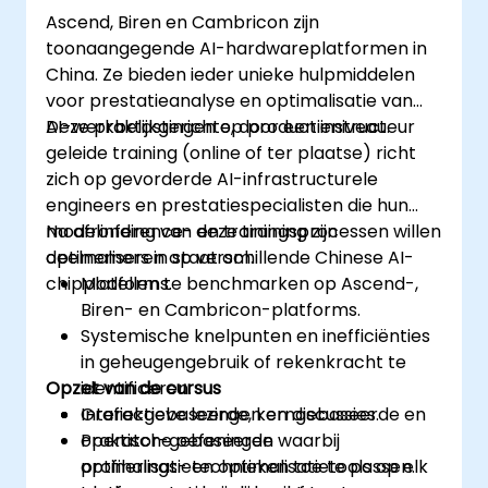
Ascend, Biren en Cambricon zijn
toonaangegende AI-hardwareplatformen in
China. Ze bieden ieder unieke hulpmiddelen
voor prestatieanalyse en optimalisatie van
AI-werkbelastingen op productieniveau.
Deze praktijkgerichte, door een instructeur
geleide training (online of ter plaatse) richt
zich op gevorderde AI-infrastructurele
engineers en prestatiespecialisten die hun
modelinference- en trainingsprocessen willen
Na afronding van deze training zijn
optimaliseren op verschillende Chinese AI-
deelnemers in staat om:
chipplatforms.
Modellen te benchmarken op Ascend-,
Biren- en Cambricon-platforms.
Systemische knelpunten en inefficiënties
in geheugengebruik of rekenkracht te
Opzet van de cursus
identificeren.
Grafiekgebaseerde, kerngebaseerde en
Interactieve lezingen en discussies.
operator-gebaseerde
Praktische oefeningen waarbij
optimalisatietechnieken toe te passen.
profilerings- en optimalisatietools op elk