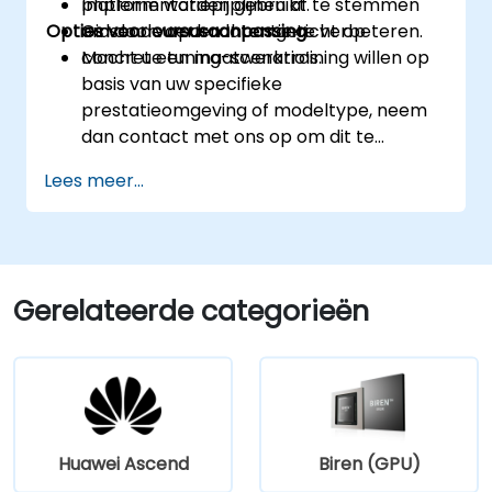
Implementatiepijplijnen af te stemmen
platform worden gebruikt.
Opties voor cursusaanpassing
om doorvoer en latentie te verbeteren.
Gidsende opdrachten gericht op
concrete tuning-scenario’s.
Mocht u een maatwerktraining willen op
basis van uw specifieke
prestatieomgeving of modeltype, neem
dan contact met ons op om dit te
bespreken.
Lees meer...
Gerelateerde categorieën
Huawei Ascend
Biren (GPU)