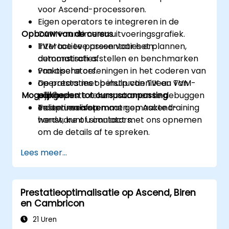
voor Ascend-processoren.
Eigen operators te integreren in de
Opbouw van de cursus
CANN-runtime en uitvoeringsgrafiek.
TVM toe te passen voor het plannen,
Interactieve presentaties en
automatisch afstellen en benchmarken
demonstraties.
van operators.
Praktische oefeningen in het coderen van
De prestaties op instructieniveau van
operators met behulp van TIK en TVM-
Mogelijkheden tot cursusaanpassing
aangepaste rekenpatronen te debuggen
pijplijnen.
en optimaliseren.
Testen en afstemmen op Ascend-
Indien u een op maat gemaakte training
hardware of simulators.
wenst, kunt u contact met ons opnemen
om de details af te spreken.
Lees meer...
Prestatieoptimalisatie op Ascend, Biren
en Cambricon
21 Uren