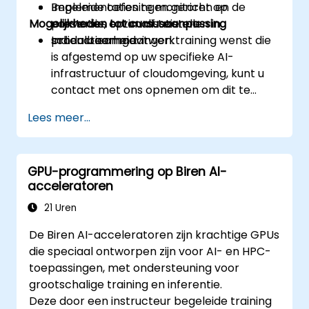
Implementaties te monitoren en de
Begeleide oefeningen gericht op
Mogelijkheden tot cursusaanpassing
prestaties ervan af te stellen in
conversie, optimalisatie en
productieomgevingen.
schaalbaarheid.
Indien u een maatwerktraining wenst die
is afgestemd op uw specifieke AI-
infrastructuur of cloudomgeving, kunt u
contact met ons opnemen om dit te
regelen.
Lees meer...
GPU-programmering op Biren AI-
acceleratoren
21 Uren
De Biren AI-acceleratoren zijn krachtige GPUs
die speciaal ontworpen zijn voor AI- en HPC-
toepassingen, met ondersteuning voor
grootschalige training en inferentie.
Deze door een instructeur begeleide training