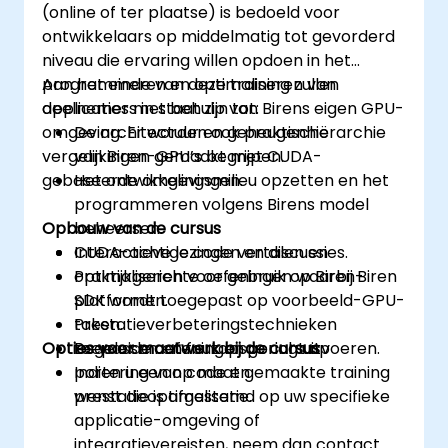
(online of ter plaatse) is bedoeld voor
ontwikkelaars op middelmatig tot gevorderd
niveau die ervaring willen opdoen in het
programmeren en optimaliseren van
Aan het einde van deze training zullen
applicaties met behulp van Birens eigen GPU-
deelnemers in staat zijn tot:
omgeving. Er worden ook praktische
De architectuur en geheugenhiërarchie
vergelijkingen gemaakt met CUDA-
van Biren-GPU’s begrijpen.
gebaseerde omgevingen.
Het ontwikkelingsmilieu opzetten en het
programmeren volgens Birens model
Opbouw van de cursus
beheersen.
CUDA-achtige code vertalen en
Interactieve lezingen en discussies.
optimaliseren voor gebruik op Biren-
Praktijkgerichte oefeningen waarbij Biren
platformen.
SDK wordt toegepast op voorbeeld-GPU-
Prestatieverbeteringstechnieken
taken.
Opties voor maatwerk bij de cursus
toepassen en foutopsporing uitvoeren.
Begeleide oefeningen gericht op
portering van code en
Indien u een op maat gemaakte training
prestatieoptimalisatie.
wenst die is afgestemd op uw specifieke
applicatie-omgeving of
integratievereisten, neem dan contact