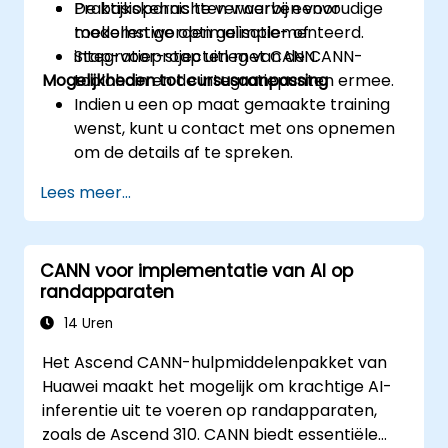
De basiskennis te verwerven voor
Praktijkopdrachten waarbij eenvoudige
toekomstige optimalisatie- of
modellen worden geïmplementeerd.
integratieprojecten met CANN.
Stap-voor-stap uitleg van de CANN-
Mogelijkheden tot cursusaanpassing
toolchain en de integratiepunten ermee.
Indien u een op maat gemaakte training
wenst, kunt u contact met ons opnemen
om de details af te spreken.
Lees meer...
CANN voor implementatie van AI op
randapparaten
14 Uren
Het Ascend CANN-hulpmiddelenpakket van
Huawei maakt het mogelijk om krachtige AI-
inferentie uit te voeren op randapparaten,
zoals de Ascend 310. CANN biedt essentiële