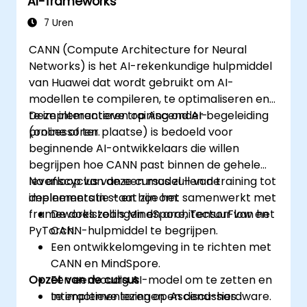
AI-frameworks
7 Uren
CANN (Compute Architecture for Neural
Networks) is het AI-rekenkundige hulpmiddel
van Huawei dat wordt gebruikt om AI-
modellen te compileren, te optimaliseren en
te implementeren op Ascend AI-
Deze interactieve training onder begeleiding
processoren.
(online of ter plaatse) is bedoeld voor
beginnende AI-ontwikkelaars die willen
begrijpen hoe CANN past binnen de gehele
levenscyclus van een model – van training tot
Na afloop van deze cursus zullen de
implementatie – en hoe het samenwerkt met
deelnemers in staat zijn om:
frameworks zoals MindSpore, TensorFlow en
De doelstellingen en architectuur van het
PyTorch.
CANN-hulpmiddel te begrijpen.
Een ontwikkelomgeving in te richten met
CANN en MindSpore.
Opzet van de cursus
Een eenvoudig AI-model om te zetten en
te implementeren op Ascend-hardware.
Interactieve lezingen en discussies.