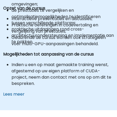
omgevingen;
Opzet van de cursus
de prestaties te vergelijken en
optimalisatiemogelijkheden te identificeren
Interactieve presentaties en discussies;
tussen verschillende platforms;
Praktische oefeningen in codevertaling en
praktische uitdagingen rond cross-
vergelijking van prestaties;
architectuurondersteuning en implementatie aan
Gedurende de cursus worden ook strategieën
te pakken.
voor multi-GPU-aanpassingen behandeld.
Mogelijkheden tot aanpassing van de cursus
Indien u een op maat gemaakte training wenst,
afgestemd op uw eigen platform of CUDA-
project, neem dan contact met ons op om dit te
bespreken.
Lees meer