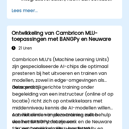
met ons op om de details te bespreken.
Lees meer...
Ontwikkeling van Cambricon MLU-
toepassingen met BANGPy en Neuware
21 Uren
Cambricon MLU’s (Machine Learning Units)
zijn gespecialiseerde AI-chips die optimaal
presteren bij het uitvoeren en trainen van
modellen, zowel in edge-omgevingen als
datacentra.
Deze praktijkgerichte training onder
begeleiding van een instructeur (online of op
locatie) richt zich op ontwikkelaars met
middenniveau kennis die AI-modellen willen
ontwikkelen en implementeren met behulp
Aan het einde van deze training zullen
van het BANGPy-framework en de Neuware
deelnemers in staat zijn om:
SDK op Cambricon MLU-hardware.
Het ontwikkelmilieu voor BANGPy en