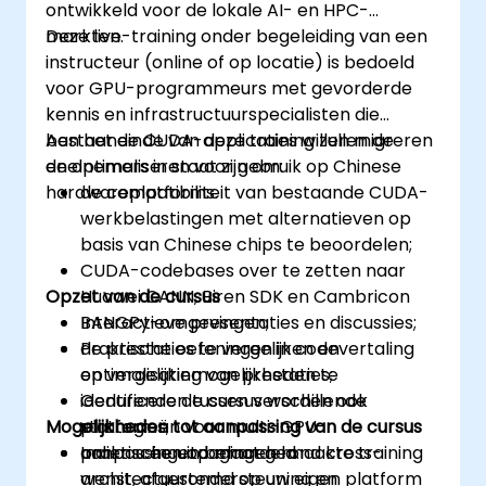
ontwikkeld voor de lokale AI- en HPC-
markten.
Deze live-training onder begeleiding van een
instructeur (online of op locatie) is bedoeld
voor GPU-programmeurs met gevorderde
kennis en infrastructuurspecialisten die
bestaande CUDA-applicaties willen migreren
Aan het einde van deze training zullen de
en optimaliseren voor gebruik op Chinese
deelnemers in staat zijn om:
hardwareplatforms.
de compatibiliteit van bestaande CUDA-
werkbelastingen met alternatieven op
basis van Chinese chips te beoordelen;
CUDA-codebases over te zetten naar
Opzet van de cursus
Huawei CANN, Biren SDK en Cambricon
BANGPy-omgevingen;
Interactieve presentaties en discussies;
de prestaties te vergelijken en
Praktische oefeningen in codevertaling
optimalisatiemogelijkheden te
en vergelijking van prestaties;
identificeren tussen verschillende
Gedurende de cursus worden ook
Mogelijkheden tot aanpassing van de cursus
platforms;
strategieën voor multi-GPU-
praktische uitdagingen rond cross-
aanpassingen behandeld.
Indien u een op maat gemaakte training
architectuurondersteuning en
wenst, afgestemd op uw eigen platform