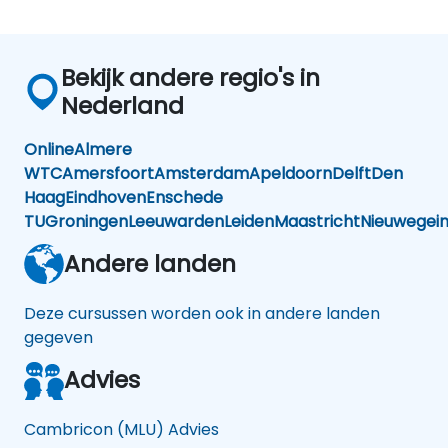
Bekijk andere regio's in
Nederland
Online
Almere
WTC
Amersfoort
Amsterdam
Apeldoorn
Delft
Den
Haag
Eindhoven
Enschede
TU
Groningen
Leeuwarden
Leiden
Maastricht
Nieuwegei
Andere landen
Deze cursussen worden ook in andere landen
gegeven
Advies
Cambricon (MLU) Advies