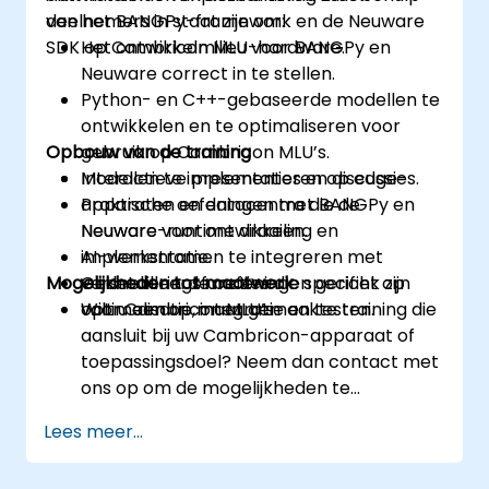
van het BANGPy-framework en de Neuware
deelnemers in staat zijn om:
SDK op Cambricon MLU-hardware.
Het ontwikkelmilieu voor BANGPy en
Neuware correct in te stellen.
Python- en C++-gebaseerde modellen te
ontwikkelen en te optimaliseren voor
Opbouw van de training
gebruik op Cambricon MLU’s.
Modellen te implementeren op edge-
Interactieve presentaties en discussies.
apparaten en datacentra die de
Praktische oefeningen met BANGPy en
Neuware-runtime draaien.
Neuware voor ontwikkeling en
AI-werkstromen te integreren met
implementatie.
Mogelijkheden tot maatwerk
versnelleringsfuncties die specifiek zijn
Gedetailleerde oefeningen gericht op
voor Cambricon MLU’s.
optimalisatie, integratie en testen.
Wilt u een op maat gemaakte training die
aansluit bij uw Cambricon-apparaat of
toepassingsdoel? Neem dan contact met
ons op om de mogelijkheden te
bespreken.
Lees meer...