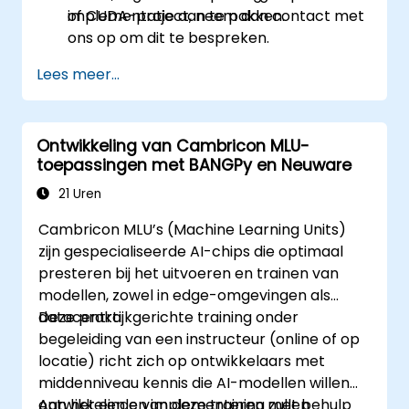
implementatie aan te pakken.
of CUDA-project, neem dan contact met
ons op om dit te bespreken.
Lees meer...
Ontwikkeling van Cambricon MLU-
toepassingen met BANGPy en Neuware
21 Uren
Cambricon MLU’s (Machine Learning Units)
zijn gespecialiseerde AI-chips die optimaal
presteren bij het uitvoeren en trainen van
modellen, zowel in edge-omgevingen als
datacentra.
Deze praktijkgerichte training onder
begeleiding van een instructeur (online of op
locatie) richt zich op ontwikkelaars met
middenniveau kennis die AI-modellen willen
ontwikkelen en implementeren met behulp
Aan het einde van deze training zullen