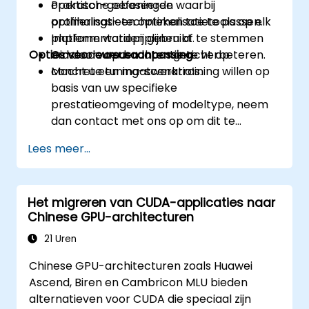
operator-gebaseerde
Praktische oefeningen waarbij
optimalisatietechnieken toe te passen.
profilerings- en optimalisatietools op elk
Implementatiepijplijnen af te stemmen
platform worden gebruikt.
Opties voor cursusaanpassing
om doorvoer en latentie te verbeteren.
Gidsende opdrachten gericht op
concrete tuning-scenario’s.
Mocht u een maatwerktraining willen op
basis van uw specifieke
prestatieomgeving of modeltype, neem
dan contact met ons op om dit te
bespreken.
Lees meer...
Het migreren van CUDA-applicaties naar
Chinese GPU-architecturen
21 Uren
Chinese GPU-architecturen zoals Huawei
Ascend, Biren en Cambricon MLU bieden
alternatieven voor CUDA die speciaal zijn