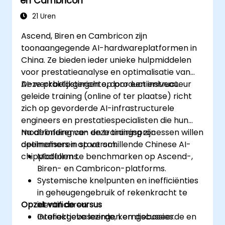
en Cambricon
21 Uren
Ascend, Biren en Cambricon zijn
toonaangegende AI-hardwareplatformen in
China. Ze bieden ieder unieke hulpmiddelen
voor prestatieanalyse en optimalisatie van
AI-werkbelastingen op productieniveau.
Deze praktijkgerichte, door een instructeur
geleide training (online of ter plaatse) richt
zich op gevorderde AI-infrastructurele
engineers en prestatiespecialisten die hun
modelinference- en trainingsprocessen willen
Na afronding van deze training zijn
optimaliseren op verschillende Chinese AI-
deelnemers in staat om:
chipplatforms.
Modellen te benchmarken op Ascend-,
Biren- en Cambricon-platforms.
Systemische knelpunten en inefficiënties
in geheugengebruik of rekenkracht te
Opzet van de cursus
identificeren.
Grafiekgebaseerde, kerngebaseerde en
Interactieve lezingen en discussies.