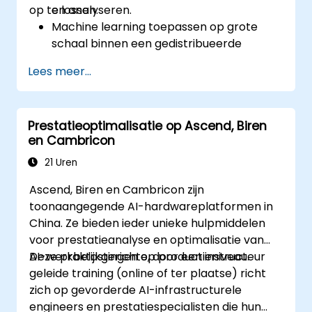
op te lossen.
en analyseren.
Machine learning toepassen op grote
schaal binnen een gedistribueerde
computing-omgeving.
Lees meer...
Reinforcement learning-modellen
ontwerpen en uitvoeren voor
besluitvorming.
Prestatieoptimalisatie op Ascend, Biren
Gecomplexe NLP-systemen ontwikkelen
en Cambricon
ter verwerking van taal.
Computer vision-technieken gebruiken
21 Uren
voor analyse van afbeeldingen en video’s.
Ascend, Biren en Cambricon zijn
Ethische overwegingen in de ontwikkeling
toonaangegende AI-hardwareplatformen in
en implementatie van AI-systemen
China. Ze bieden ieder unieke hulpmiddelen
bespreken.
voor prestatieanalyse en optimalisatie van
AI-werkbelastingen op productieniveau.
Deze praktijkgerichte, door een instructeur
geleide training (online of ter plaatse) richt
zich op gevorderde AI-infrastructurele
engineers en prestatiespecialisten die hun