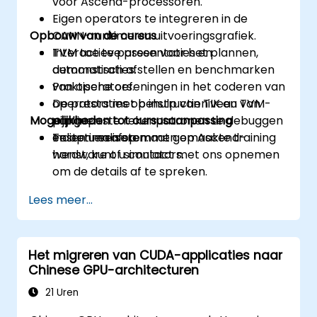
voor Ascend-processoren.
Eigen operators te integreren in de
Opbouw van de cursus
CANN-runtime en uitvoeringsgrafiek.
TVM toe te passen voor het plannen,
Interactieve presentaties en
automatisch afstellen en benchmarken
demonstraties.
van operators.
Praktische oefeningen in het coderen van
De prestaties op instructieniveau van
operators met behulp van TIK en TVM-
Mogelijkheden tot cursusaanpassing
aangepaste rekenpatronen te debuggen
pijplijnen.
en optimaliseren.
Testen en afstemmen op Ascend-
Indien u een op maat gemaakte training
hardware of simulators.
wenst, kunt u contact met ons opnemen
om de details af te spreken.
Lees meer...
Het migreren van CUDA-applicaties naar
Chinese GPU-architecturen
21 Uren