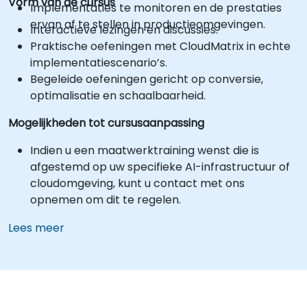
Vorm van de cursus
Implementaties te monitoren en de prestaties
ervan af te stellen in productieomgevingen.
Interactieve lezingen en discussies.
Praktische oefeningen met CloudMatrix in echte
implementatiescenario’s.
Begeleide oefeningen gericht op conversie,
optimalisatie en schaalbaarheid.
Mogelijkheden tot cursusaanpassing
Indien u een maatwerktraining wenst die is
afgestemd op uw specifieke AI-infrastructuur of
cloudomgeving, kunt u contact met ons
opnemen om dit te regelen.
Lees meer