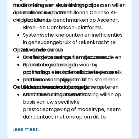
modelinference- en trainingsprocessen willen
Na afronding van deze training zijn
optimaliseren op verschillende Chinese AI-
deelnemers in staat om:
chipplatforms.
Modellen te benchmarken op Ascend-,
Biren- en Cambricon-platforms.
Systemische knelpunten en inefficiënties
in geheugengebruik of rekenkracht te
Opzet van de cursus
identificeren.
Grafiekgebaseerde, kerngebaseerde en
Interactieve lezingen en discussies.
operator-gebaseerde
Praktische oefeningen waarbij
optimalisatietechnieken toe te passen.
profilerings- en optimalisatietools op elk
Implementatiepijplijnen af te stemmen
platform worden gebruikt.
Opties voor cursusaanpassing
om doorvoer en latentie te verbeteren.
Gidsende opdrachten gericht op
concrete tuning-scenario’s.
Mocht u een maatwerktraining willen op
basis van uw specifieke
prestatieomgeving of modeltype, neem
dan contact met ons op om dit te
bespreken.
Lees meer...