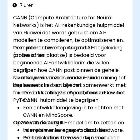
daadwerkelijke problemen in de praktijk
7 Uren
kunnen oplossen.
CANN (Compute Architecture for Neural
De ethische gevolgen van AI-
Networks) is het AI-rekenkundige hulpmiddel
toepassingen binnen diverse sectoren te
van Huawei dat wordt gebruikt om AI-
evalueren.
modellen te compileren, te optimaliseren en
te implementeren op Ascend AI-
Deze interactieve training onder begeleiding
processoren.
(online of ter plaatse) is bedoeld voor
beginnende AI-ontwikkelaars die willen
begrijpen hoe CANN past binnen de gehele
levenscyclus van een model – van training tot
Na afloop van deze cursus zullen de
implementatie – en hoe het samenwerkt met
deelnemers in staat zijn om:
frameworks zoals MindSpore, TensorFlow en
De doelstellingen en architectuur van het
PyTorch.
CANN-hulpmiddel te begrijpen.
Een ontwikkelomgeving in te richten met
CANN en MindSpore.
Opzet van de cursus
Een eenvoudig AI-model om te zetten en
te implementeren op Ascend-hardware.
Interactieve lezingen en discussies.
De basiskennis te verwerven voor
Praktijkopdrachten waarbij eenvoudige