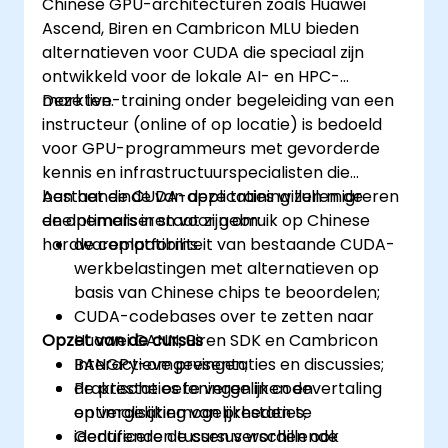
Chinese GPU-architecturen zoals Huawei
Ascend, Biren en Cambricon MLU bieden
alternatieven voor CUDA die speciaal zijn
ontwikkeld voor de lokale AI- en HPC-
markten.
Deze live-training onder begeleiding van een
instructeur (online of op locatie) is bedoeld
voor GPU-programmeurs met gevorderde
kennis en infrastructuurspecialisten die
bestaande CUDA-applicaties willen migreren
Aan het einde van deze training zullen de
en optimaliseren voor gebruik op Chinese
deelnemers in staat zijn om:
hardwareplatforms.
de compatibiliteit van bestaande CUDA-
werkbelastingen met alternatieven op
basis van Chinese chips te beoordelen;
CUDA-codebases over te zetten naar
Opzet van de cursus
Huawei CANN, Biren SDK en Cambricon
BANGPy-omgevingen;
Interactieve presentaties en discussies;
de prestaties te vergelijken en
Praktische oefeningen in codevertaling
optimalisatiemogelijkheden te
en vergelijking van prestaties;
identificeren tussen verschillende
Gedurende de cursus worden ook