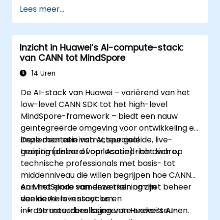
Lees meer...
Inzicht in Huawei’s AI-compute-stack:
van CANN tot MindSpore
14 Uren
De AI-stack van Huawei – variërend van het
low-level CANN SDK tot het high-level
MindSpore-framework – biedt een nauw
geïntegreerde omgeving voor ontwikkeling en
implementatie van AI, speciaal
Deze door een instructeur geleide, live-
geoptimaliseerd voor Ascend-hardware.
training (online of op locatie) richt zich op
technische professionals met basis- tot
middenniveau die willen begrijpen hoe CANN
en MindSpore samenwerken om het beheer
Aan het einde van deze training zijn
van de AI-levenscyclus en
deelnemers in staat om:
infrastructuurbeslissingen te ondersteunen.
De meerdere lagen van Huawei’s AI-