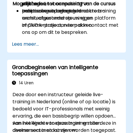
Mogelijkheden tot aanpassing van de cursus
platforms;
strategieën voor multi-GPU-
praktische uitdagingen rond cross-
aanpassingen behandeld.
Indien u een op maat gemaakte training
architectuurondersteuning en
wenst, afgestemd op uw eigen platform
implementatie aan te pakken.
of CUDA-project, neem dan contact met
ons op om dit te bespreken.
Lees meer...
Grondbeginselen van intelligente
toepassingen
14 Uren
Deze door een instructeur geleide live-
training in Nederland (online of op locatie) is
bedoeld voor IT-professionals met weinig
ervaring, die een basisbegrip willen opdoen
van intelligente toepassingen en hoe deze in
Aan het einde van deze training zullen
diverse sectoren kunnen worden toegepast.
deelnemers in staat zijn om: