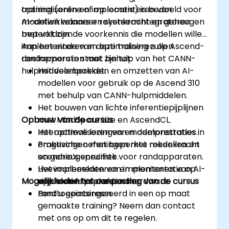
optimaliseren en implementeren van
training (online of op locatie) is bedoeld voor
modellen wanneer rekenkracht en geheugen
AI-ontwikkelaars en systeemintegratoren
beperkt zijn.
met voldoende voorkennis die modellen willen
implementeren en optimaliseren op Ascend-
Aan het einde van deze training zullen
randapparaten met behulp van het CANN-
deelnemers in staat zijn tot:
hulpmiddelenpakket.
Het voorbereiden en omzetten van AI-
modellen voor gebruik op de Ascend 310
met behulp van CANN-hulpmiddelen.
Het bouwen van lichte inferentiepijplijnen
Opbouw van de cursus
met MindSpore Lite en AscendCL.
Het optimaliseren van modelprestaties in
Interactieve lezingen en demonstraties.
omgevingen met beperkte rekenkracht
Praktische oefeningen met modellen en
en geheugenruimte.
scenario’s specifiek voor randapparaten.
Het implementeren en monitoren van AI-
Livevoorbeelden van implementatie op
Mogelijkheden tot aanpassing van de cursus
applicaties in praktische
virtuele of fysieke randhardware.
randtoepassingen.
Bent u geïnteresseerd in een op maat
gemaakte training? Neem dan contact
met ons op om dit te regelen.