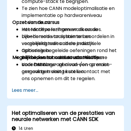
compute-stack te begrijpen.
Te zien hoe CANN modeloptimalisatie en
implementatie op hardwareniveau
Opzet van de cursus
ondersteunt.
Het MindSpore-framework en de
Interactieve lezingen en discussies.
bijbehorende toolchain te beoordelen in
Live-demo’s van systemen en
vergelijking met andere industriele
voorbeeldstudies uit de praktijk.
oplossingen.
Optionele begeleide oefeningen rond het
Mogelijkheden tot cursuscustomisatie
De rol van Huawei’s AI-stack binnen
verloop van modellen van MindSpore
ondernemings- of cloud-/on-premise-
naar CANN.
Voor het aanvragen van een op maat
omgevingen vast te stellen.
gemaakte training kunt u contact met
ons opnemen om dit te regelen.
Lees meer...
Het optimaliseren van de prestaties van
neurale netwerken met CANN SDK
14 Uren