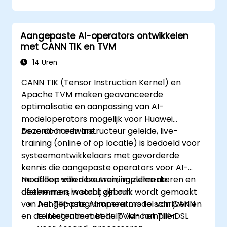
Aangepaste AI-operators ontwikkelen
met CANN TIK en TVM
14 Uren
CANN TIK (Tensor Instruction Kernel) en
Apache TVM maken geavanceerde
optimalisatie en aanpassing van AI-
modeloperators mogelijk voor Huawei
Ascend-hardware.
Deze door een instructeur geleide, live-
training (online of op locatie) is bedoeld voor
systeemontwikkelaars met gevorderde
kennis die aangepaste operators voor AI-
modellen willen bouwen, implementeren en
Na afloop van deze training zullen de
afstemmen, waarbij gebruik wordt gemaakt
deelnemers in staat zijn om:
van het TIK-programmeermodel van CANN
Aangepaste AI-operators te schrijven en
en de integratie met de TVM-compiler.
te testen met behulp van het TIK-DSL