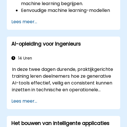
machine learning begrijpen.
Eenvoudige machine learning-modellen
implementeren met behulp van
Lees meer...
TensorFlow en PyTorch.
AI-technieken toepassen om praktische
problemen in softwareontwikkeling op te
AI-opleiding voor Ingenieurs
lossen.
AI-projecten beheren volgens best
practices binnen AI-engineering.
14 Uren
De ethische implicaties en
In deze twee dagen durende, praktijkgerichte
verantwoordelijkheden bij het
training leren deelnemers hoe ze generative
ontwikkelen van AI-systemen herkennen.
AI-tools effectief, veilig en consistent kunnen
inzetten in technische en operationele
werkprocessen. De training richt zich op het
Lees meer...
transformeren van AI tot een betrouwbare
dagelijkse assistent voor het opstellen en
verbeteren van documentatie, structureren
Het bouwen van intelligente applicaties
van eisen, versnellen van analyse en