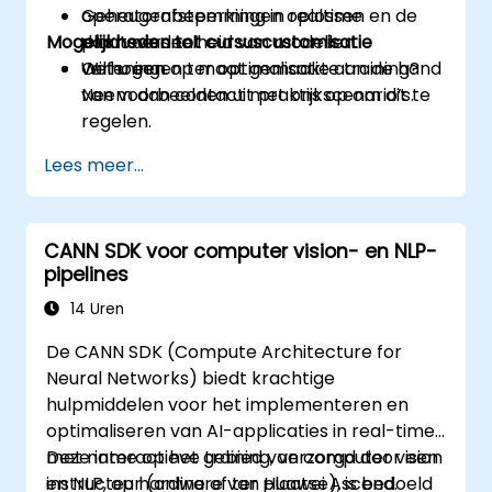
Geheugenbeperkingen oplossen en de
operatorafstemming in realtime
Mogelijkheden tot cursuscustomisatie
doorvoersnelheid van modellen
plaatsvinden.
verhogen.
Oefeningen ter optimalisatie aan de hand
Wilt u een op maat gemaakte training?
van voorbeelden uit praktijkscenario’s.
Neem dan contact met ons op om dit te
regelen.
Lees meer...
CANN SDK voor computer vision- en NLP-
pipelines
14 Uren
De CANN SDK (Compute Architecture for
Neural Networks) biedt krachtige
hulpmiddelen voor het implementeren en
optimaliseren van AI-applicaties in real-time,
met name op het gebied van computer vision
Deze interactieve training, verzorgd door een
en NLP, op hardware van Huawei Ascend.
instructeur (online of ter plaatse), is bedoeld