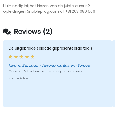
Hulp nodig bij het kiezen van de juiste cursus?
opleidingen@nobleprog.com of +31 208 080 666
Reviews (2)
itgebreide selectie gepresenteerde tools
Stap voor
voelde al
na Buzduga - Aeronamic Eastern Europe
I
s - AI Enablement Training for Engineers
Cursus - I
tisch vertaald
Automatisch 