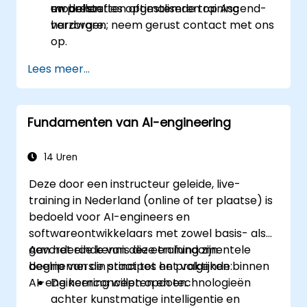
en prestaties optimaliseren op Ascend-
modellen.
uw behoeften afgestemde training
hardware.
verzorgen; neem gerust contact met ons
op.
Lees meer...
Fundamenten van AI-engineering
14 Uren
Deze door een instructeur geleide, live-
training in Nederland (online of ter plaatse) is
bedoeld voor AI-engineers en
softwareontwikkelaars met zowel basis- als
gevorderde kennis die een fundamentele
Aan het einde van deze training zijn
begrip van de principes en praktijken binnen
deelnemers in staat tot het volgende:
AI-engineering willen opdoen.
De kernconcepten en technologieën
achter kunstmatige intelligentie en