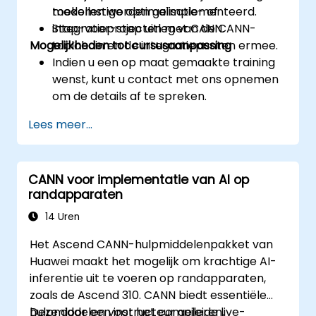
toekomstige optimalisatie- of
modellen worden geïmplementeerd.
integratieprojecten met CANN.
Stap-voor-stap uitleg van de CANN-
Mogelijkheden tot cursusaanpassing
toolchain en de integratiepunten ermee.
Indien u een op maat gemaakte training
wenst, kunt u contact met ons opnemen
om de details af te spreken.
Lees meer...
CANN voor implementatie van AI op
randapparaten
14 Uren
Het Ascend CANN-hulpmiddelenpakket van
Huawei maakt het mogelijk om krachtige AI-
inferentie uit te voeren op randapparaten,
zoals de Ascend 310. CANN biedt essentiële
hulpmiddelen voor het compileren,
Deze door een instructeur geleide live-