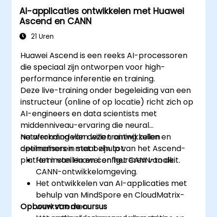
AI-applicaties ontwikkelen met Huawei
Ascend en CANN
21 Uren
Huawei Ascend is een reeks AI-processoren
die speciaal zijn ontworpen voor high-
performance inferentie en training.
Deze live-training onder begeleiding van een
instructeur (online of op locatie) richt zich op
AI-engineers en data scientists met
middenniveau-ervaring die neural
netwerkmodellen willen ontwikkelen en
Na afronding van deze training zullen
optimaliseren met behulp van het Ascend-
deelnemers in staat zijn tot:
platform van Huawei en het CANN-toolkit.
Het instellen en configureren van de
CANN-ontwikkelomgeving.
Het ontwikkelen van AI-applicaties met
behulp van MindSpore en CloudMatrix-
Opbouw van de cursus
werkstromen.