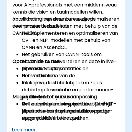
voor AI-professionals met een middenniveau
kennis die visie- en taalmodellen willen
ontwikkelen, implementeren en optimaliseren
Na afronding van deze cursus zijn de
voor productiedoeleinden met behulp van de
deelnemers in staat tot:
CANN SDK.
Het implementeren en optimaliseren van
CV- en NLP-modellen met behulp van
CANN en AscendCL.
Het gebruiken van CANN-tools om
Opzet van de cursus
modellen te converteren en deze in live-
pipelines te integreren.
Interactieve presentaties en
Het verbeteren van de
demonstraties.
inferentieprestaties bij taken zoals
Praktijkwerk in het lab:
detectie, classificatie en
modelimplementatie en performance-
Mogelijkheden tot cursusaanpassing
sentimentanalyse.
profiling.
Het ontwikkelen van real-time CV-/NLP-
Ontwerpen van live-pipelines op basis
Wilt u een op maat gemaakte training?
pipelines voor implementatie op edge-
van echte toepassingen uit computer
Neem dan contact met ons op om de
apparaten of in de cloud.
vision en NLP.
mogelijkheden te bespreken.
Lees meer...