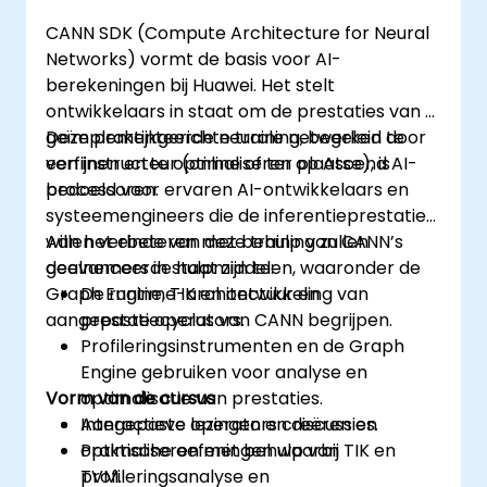
CANN SDK (Compute Architecture for Neural
Networks) vormt de basis voor AI-
berekeningen bij Huawei. Het stelt
ontwikkelaars in staat om de prestaties van al
geïmplementeerde neurale netwerken te
Deze praktijkgerichte training, begeleid door
verfijnen en te optimaliseren op Ascend AI-
een instructeur (online of ter plaatse), is
processoren.
bedoeld voor ervaren AI-ontwikkelaars en
systeemengineers die de inferentieprestaties
willen verbeteren met behulp van CANN’s
Aan het einde van deze training zullen
geavanceerde hulpmiddelen, waaronder de
deelnemers in staat zijn te:
Graph Engine, TIK en ontwikkeling van
De runtime-architectuur en
aangepaste operators.
prestatiecyclus van CANN begrijpen.
Profileringsinstrumenten en de Graph
Engine gebruiken voor analyse en
Vorm van de cursus
optimalisatie van prestaties.
Aangepaste operators creëren en
Interactieve lezingen en discussies.
optimaliseren met behulp van TIK en
Praktische oefeningen waarbij
TVM.
profileringsanalyse en