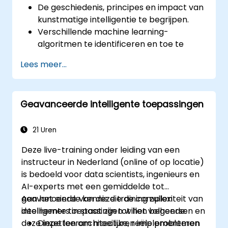
De geschiedenis, principes en impact van
kunstmatige intelligentie te begrijpen.
Verschillende machine learning-
algoritmen te identificeren en toe te
passen.
Lees meer...
Gegevens effectief te beheren en te
analyseren voor AI-toepassingen.
De praktische toepassingen en
Geavanceerde intelligente toepassingen
beperkingen van AI in verschillende
sectoren te herkennen.
De ethische overwegingen en
21 Uren
maatschappelijke implicaties van AI-
Deze live-training onder leiding van een
technologie te bespreken.
instructeur in Nederland (online of op locatie)
is bedoeld voor data scientists, ingenieurs en
AI-experts met een gemiddelde tot
geavanceerde kennis die de complexiteit van
Aan het einde van deze training zullen
intelligente toepassingen willen beheersen en
deelnemers in staat zijn tot het volgende:
deze inzetten om moeilijke, reële problemen
Diepe leerarchitecturen implementeren