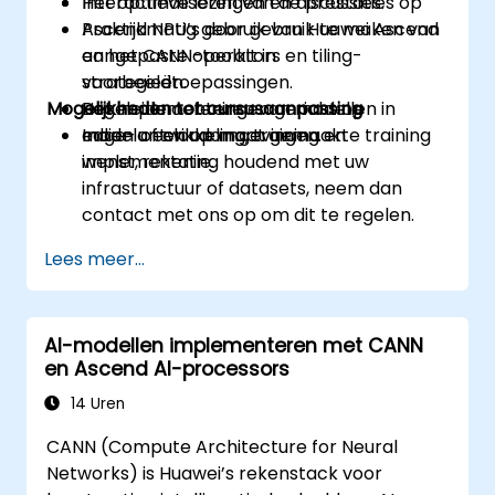
Het optimaliseren van de prestaties op
Interactieve lezingen en discussies.
Ascend NPU’s door gebruik te maken van
Praktijkmatig gebruik van Huawei Ascend
aangepaste operators en tiling-
en het CANN-toolkit in
strategieën.
voorbeeldtoepassingen.
Mogelijkheden tot cursusaanpassing
Het implementeren van modellen in
Begeleide oefeningen gericht op
edge- of cloudomgevingen.
modelontwikkeling, training en
Indien u een op maat gemaakte training
implementatie.
wenst, rekening houdend met uw
infrastructuur of datasets, neem dan
contact met ons op om dit te regelen.
Lees meer...
AI-modellen implementeren met CANN
en Ascend AI-processors
14 Uren
CANN (Compute Architecture for Neural
Networks) is Huawei’s rekenstack voor