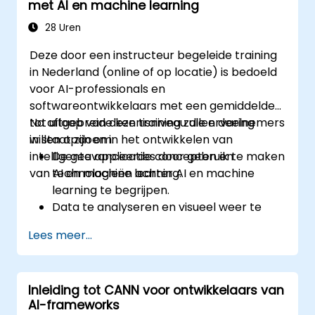
met AI en machine learning
rapportage, ondersteunen bij
probleemoplossing en het stroomlijnen van
28 Uren
functionele samenwerking. Deelnemers leren
Deze door een instructeur begeleide training
bewezen promptpatronen,
in Nederland (online of op locatie) is bedoeld
validatietechnieken om fouten en
voor AI-professionals en
“hallucinaties” te verminderen, en
softwareontwikkelaars met een gemiddelde
lichtgewicht governancepraktijken om
tot uitgebreide kennisniveau die ervaring
Na afloop van deze training zullen deelnemers
vertrouwelijke informatie en intellectueel
willen opdoen in het ontwikkelen van
in staat zijn om:
eigendom te beschermen. Het doel van de
intelligente applicaties door gebruik te maken
De geavanceerde concepten en
cursus is het produceren van direct bruikbare
van AI en machine learning.
technologieën achter AI en machine
sjablonen, workflows en een herhaalbaar
learning te begrijpen.
werkwijze voor AI-ondersteund werken.
Data te analyseren en visueel weer te
geven om zo de ontwikkeling van AI- en
Lees meer...
machinelearningmodellen te
ondersteunen.
Effectief AI- en machinelearningmodellen
Inleiding tot CANN voor ontwikkelaars van
te bouwen, trainen en implementeren.
AI-frameworks
Intelligente applicaties te creëren die