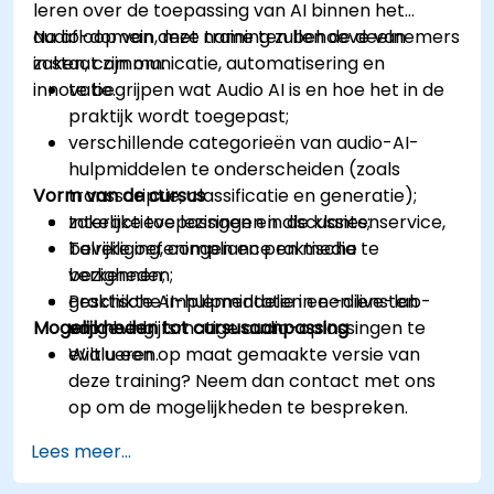
leren over de toepassing van AI binnen het
audio-domein, met name ten behoeve van
Na afloop van deze training zullen de deelnemers
zaken, communicatie, automatisering en
in staat zijn om:
innovatie.
te begrijpen wat Audio AI is en hoe het in de
praktijk wordt toegepast;
verschillende categorieën van audio-AI-
hulpmiddelen te onderscheiden (zoals
Vorm van de cursus
transscriptie, classificatie en generatie);
zakelijke toepassingen in de klantenservice,
Interactieve lezingen en discussies;
beveiliging, compliance en media te
Talrijke oefeningen en praktische
verkennen;
bezigheden;
geschikte AI-hulpmiddelen en -diensten
Praktische implementatie in een live-lab-
Mogelijkheden tot cursusaanpassing
voor bedrijfsmatige audio-oplossingen te
omgeving.
evalueren.
Wilt u een op maat gemaakte versie van
deze training? Neem dan contact met ons
op om de mogelijkheden te bespreken.
Lees meer...