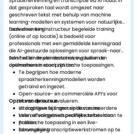
Spraakherkenning en transcriptie via AI houdt in
dat gesproken taal wordt omgezet naar
geschreven tekst met behulp van machine
learning-modellen en systemen voor natuurlijke
taalverwerking.
Deze door een instructeur begeleide training
(online of op locatie) is bedoeld voor
professionals met een gemiddelde kennisgraad
die AI-gestuurde oplossingen voor spraak-naar-
tekst willen implementeren, evalueren en
Aan het einde van deze training zullen de
optimaliseren voor praktische toepassingen.
deelnemers in staat zijn om:
Te begrijpen hoe moderne
spraakherkenningsmodellen worden
getraind en ingezet.
Open-source- en commerciële API’s voor
Opzet van de cursus
transcriptie te evalueren.
Uitdagingen bij transcriptie van meerdere
Interactieve lezingen en discussies.
talen of vakgebiedspecifieke teksten aan te
Vele oefeningen en praktijkvoorbeelden.
pakken.
Praktische toepassing in een live-
Eenvoudige transcriptiewerkstromen op te
labomgeving.