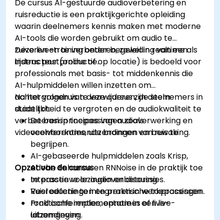
De cursus AI-gestuurde audioverbetering en
ruisreductie is een praktijkgerichte opleiding
waarin deelnemers kennis maken met moderne
AI-tools die worden gebruikt om audio te
zuiveren en te verbeteren, zowel in realtime als
Deze live-training onder begeleiding van een
tijdens postproductie.
instructeur (online of op locatie) is bedoeld voor
professionals met basis- tot middenkennis die
AI-hulpmiddelen willen inzetten om
achtergrondruis te verwijderen, de stem
Na het volgen van deze cursus zijn deelnemers in
duidelijkheid te vergroten en de audiokwaliteit te
staat tot:
verbeteren in toepassingen zoals
De basisprincipes van audioverwerking en
videoconferenties, uitzendingen en bewaking.
veelvoorkomende bronnen van ruis te
begrijpen.
AI-gebaseerde hulpmiddelen zoals Krisp,
Opzet van de cursus
Adobe Enhance en RNNoise in de praktijk toe
te passen voor audioverbetering.
Interactieve lezingen en discussies.
Ruisreductie te integreren in werkprocessen
Veel oefeningen en praktische toepassingen.
rond conferenties, opnames of live-
Praktische implementatie in een live-
uitzendingen.
labomgeving.