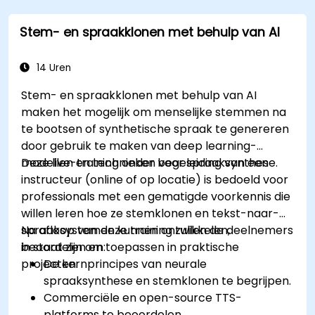
Stem- en spraakklonen met behulp van AI
14 Uren
Stem- en spraakklonen met behulp van AI
maken het mogelijk om menselijke stemmen na
te bootsen of synthetische spraak te genereren
door gebruik te maken van deep learning-
modellen en technieken voor spraaksynthese.
Deze live-training onder begeleiding van een
instructeur (online of op locatie) is bedoeld voor
professionals met een gematigde voorkennis die
willen leren hoe ze stemklonen en tekst-naar-
spraaksystemen kunnen ontwikkelen,
Na afloop van deze training zullen de deelnemers
beoordelen en toepassen in praktische
in staat zijn om:
projecten.
De kernprincipes van neurale
spraaksynthese en stemklonen te begrijpen.
Commerciële en open-source TTS-
platforms te beoordelen.