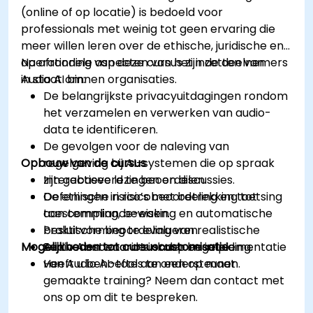
(online of op locatie) is bedoeld voor
professionals met weinig tot geen ervaring die
meer willen leren over de ethische, juridische en
operationele aspecten van het inzetten van
Na afronding van deze cursus zijn de deelnemers
Audio AI binnen organisaties.
in staat om:
De belangrijkste privacyuitdagingen rondom
het verzamelen en verwerken van audio-
data te identificeren.
De gevolgen voor de naleving van
Opbouw van de cursus
regelgeving bij AI-systemen die op spraak
zijn gebaseerd te beoordelen.
Interactieve lezingen en discussies.
De ethische risico’s met betrekking tot
Oefeningen in risicobeoordeling en toetsing
toestemming, bewaking en automatische
aan compliance-eisen.
besluitvorming te evalueren.
Praktische beoordeling van realistische
Mogelijkheden tot cursuscustomisatie
Een verantwoorde inkoop en implementatie
Audio AI-scenario’s onder begeleiding.
van Audio AI-tools te ondersteunen.
Heeft u behoefte aan een op maat
gemaakte training? Neem dan contact met
ons op om dit te bespreken.