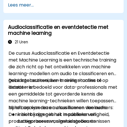
Lees meer...
Audioclassificatie en eventdetectie met
machine learning
21 Uren
De cursus Audioclassificatie en Eventdetectie
met Machine Learning is een technische training
die zich richt op het ontwikkelen van machine
learning-modellen om audio te classificeren en
geluidsgebeurtenissen in reële situaties te
Deze interactieve, live-training – online of op
detecteren.
locatie – is bedoeld voor data-professionals met
een gemiddelde tot gevorderde kennis die
machine learning-technieken willen toepassen
bij het analyseren en classificeren van audio.
Na afloop van deze cursus kunnen deelnemers:
Denk hierbij aan gebruik in publieke veiligheid,
Inzicht krijgen in het modelleren en
productieprocessen, slimme steden en
categoriseren van geluidsgebeurtenissen