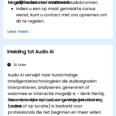
Mogelijkheden voor maatwerk
zetten voor verschillende audiobronnen.
Indien u een op maat gemaakte cursus
wenst, kunt u contact met ons opnemen om
dit te regelen.
Lees meer...
Inleiding tot Audio AI
14 Uren
Audio AI verwijst naar kunstmatige
intelligentietechnologieën die audiosignalen
interpreteren, analyseren, genereren of
waarmee er interactie mogelijk is – denk hierbij
aan menselijke spraak, omgevingsgeluiden en
Deze door een instructeur geleide live-training
muziek.
(online of op locatie) is bedoeld voor
professionals die net beginnen en meer willen