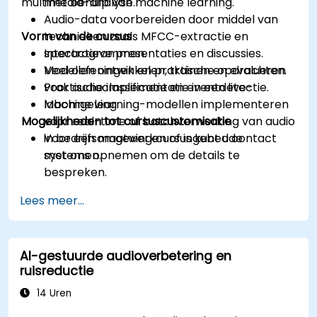
multimedia-analyse.
met behulp van machine learning.
Audio-data voorbereiden door middel van
Vorm van de cursus
technieken zoals MFCC-extractie en
spectrogrammen.
Interactieve presentaties en discussies.
Modellen ontwikkelen, trainen en evalueren
Veel oefeningen en praktische opdrachten.
voor audioclassificatie en eventdetectie.
Praktische implementatie in een live-
Machine learning-modellen implementeren
labomgeving.
Mogelijkheden tot cursuscustomisatie
voor real-time of batchverwerking van audio
in bedrijfsomgevingen of ingebedde
Voor een maatwerkcursus kunt u contact
systemen.
met ons opnemen om de details te
bespreken.
Lees meer...
AI-gestuurde audioverbetering en
ruisreductie
14 Uren