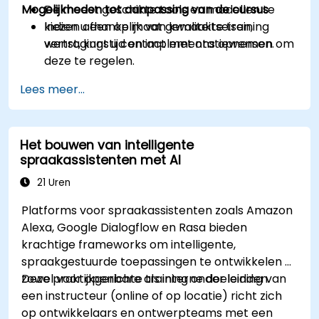
Mogelijkheden tot aanpassing van de cursus
De meest geschikte tools en modellen te
kiezen afhankelijk van kwaliteitseisen,
Indien u een op maat gemaakte training
vertragingstijd en implementatiewensen.
wenst, kunt u contact met ons opnemen om
deze te regelen.
Lees meer...
Het bouwen van intelligente
spraakassistenten met AI
21 Uren
Platforms voor spraakassistenten zoals Amazon
Alexa, Google Dialogflow en Rasa bieden
krachtige frameworks om intelligente,
spraakgestuurde toepassingen te ontwikkelen –
zowel voor openbare als interne doeleinden.
Deze praktijkgerichte training onder leiding van
een instructeur (online of op locatie) richt zich
op ontwikkelaars en ontwerpteams met een