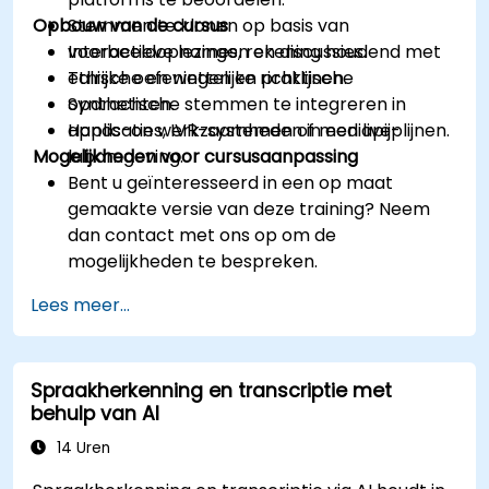
Opbouw van de cursus
Stemmen te klonen op basis van
voorbeeldopnames, rekening houdend met
Interactieve lezingen en discussies.
ethische en wettelijke richtlijnen.
Talrijke oefeningen en praktische
Synthetische stemmen te integreren in
opdrachten.
applicaties, IVR-systemen of mediapijplijnen.
Hands-on werkzaamheden in een live-
Mogelijkheden voor cursusaanpassing
labomgeving.
Bent u geïnteresseerd in een op maat
gemaakte versie van deze training? Neem
dan contact met ons op om de
mogelijkheden te bespreken.
Lees meer...
Spraakherkenning en transcriptie met
behulp van AI
14 Uren