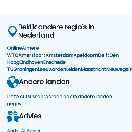
Bekijk andere regio's in
Nederland
Online
Almere
WTC
Amersfoort
Amsterdam
Apeldoorn
Delft
Den
Haag
Eindhoven
Enschede
TU
Groningen
Leeuwarden
Leiden
Maastricht
Nieuwegei
Andere landen
Deze cursussen worden ook in andere landen
gegeven
Advies
Audio AI Advies