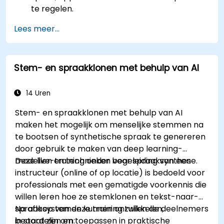
te regelen.
Lees meer...
Stem- en spraakklonen met behulp van AI
14 Uren
Stem- en spraakklonen met behulp van AI
maken het mogelijk om menselijke stemmen na
te bootsen of synthetische spraak te genereren
door gebruik te maken van deep learning-
modellen en technieken voor spraaksynthese.
Deze live-training onder begeleiding van een
instructeur (online of op locatie) is bedoeld voor
professionals met een gematigde voorkennis die
willen leren hoe ze stemklonen en tekst-naar-
spraaksystemen kunnen ontwikkelen,
Na afloop van deze training zullen de deelnemers
beoordelen en toepassen in praktische
in staat zijn om: