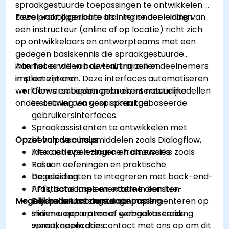
spraakgestuurde toepassingen te ontwikkelen –
zowel voor openbare als interne doeleinden.
Deze praktijkgerichte training onder leiding van
een instructeur (online of op locatie) richt zich
op ontwikkelaars en ontwerpteams met een
gedegen basiskennis die spraakgestuurde
interfaces willen bouwen, trainen en
Aan het einde van de training zullen deelnemers
implementeren. Deze interfaces automatiseren
in staat zijn om:
workflows en bieden gebruikers natuurlijke
Conversatiepatronen en interactiemodellen
ondersteuning via gesproken taal.
te ontwerpen voor spraakgebaseerde
gebruikersinterfaces.
Spraakassistenten te ontwikkelen met
Opzet van de cursus
behulp van hulpmiddelen zoals Dialogflow,
Alexa en open-source frameworks zoals
Interactieve lezingen en discussies.
Rasa.
Tal van oefeningen en praktische
De assistenten te integreren met back-end-
begeleiding.
API's, databases en externe diensten.
Praktische implementatie in een live-
Mogelijkheden tot cursusaanpassing
De spraakassistenten te implementeren op
laboratoriumomgeving.
slimme apparaten of webgebaseerde
Indien u een op maat gemaakte training
spraakapplicaties.
wenst, neem dan contact met ons op om dit