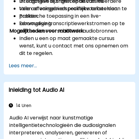
Uitdagingen bij transcriptie van meerdere
Interactieve lezingen en discussies.
talen of vakgebiedspecifieke teksten aan te
Vele oefeningen en praktijkvoorbeelden.
pakken.
Praktische toepassing in een live-
Eenvoudige transcriptiewerkstromen op te
labomgeving.
Mogelijkheden voor maatwerk
zetten voor verschillende audiobronnen.
Indien u een op maat gemaakte cursus
wenst, kunt u contact met ons opnemen om
dit te regelen.
Lees meer...
Inleiding tot Audio AI
14 Uren
Audio AI verwijst naar kunstmatige
intelligentietechnologieën die audiosignalen
interpreteren, analyseren, genereren of