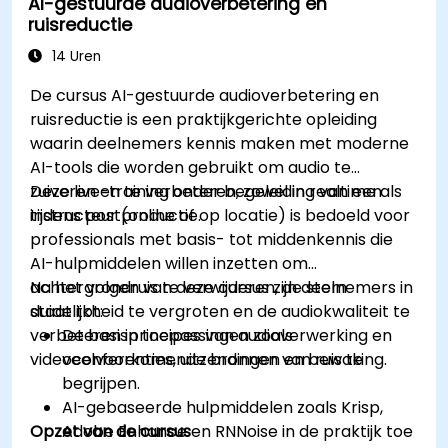
AI-gestuurde audioverbetering en
ruisreductie
14 Uren
De cursus AI-gestuurde audioverbetering en
ruisreductie is een praktijkgerichte opleiding
waarin deelnemers kennis maken met moderne
AI-tools die worden gebruikt om audio te
zuiveren en te verbeteren, zowel in realtime als
Deze live-training onder begeleiding van een
tijdens postproductie.
instructeur (online of op locatie) is bedoeld voor
professionals met basis- tot middenkennis die
AI-hulpmiddelen willen inzetten om
achtergrondruis te verwijderen, de stem
Na het volgen van deze cursus zijn deelnemers in
duidelijkheid te vergroten en de audiokwaliteit te
staat tot:
verbeteren in toepassingen zoals
De basisprincipes van audioverwerking en
videoconferenties, uitzendingen en bewaking.
veelvoorkomende bronnen van ruis te
begrijpen.
AI-gebaseerde hulpmiddelen zoals Krisp,
Opzet van de cursus
Adobe Enhance en RNNoise in de praktijk toe