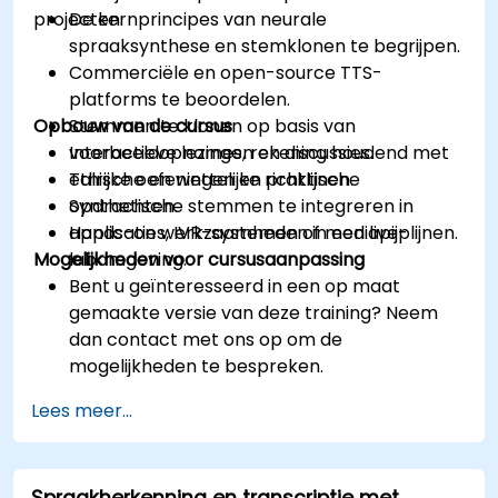
projecten.
De kernprincipes van neurale
spraaksynthese en stemklonen te begrijpen.
Commerciële en open-source TTS-
platforms te beoordelen.
Opbouw van de cursus
Stemmen te klonen op basis van
voorbeeldopnames, rekening houdend met
Interactieve lezingen en discussies.
ethische en wettelijke richtlijnen.
Talrijke oefeningen en praktische
Synthetische stemmen te integreren in
opdrachten.
applicaties, IVR-systemen of mediapijplijnen.
Hands-on werkzaamheden in een live-
Mogelijkheden voor cursusaanpassing
labomgeving.
Bent u geïnteresseerd in een op maat
gemaakte versie van deze training? Neem
dan contact met ons op om de
mogelijkheden te bespreken.
Lees meer...