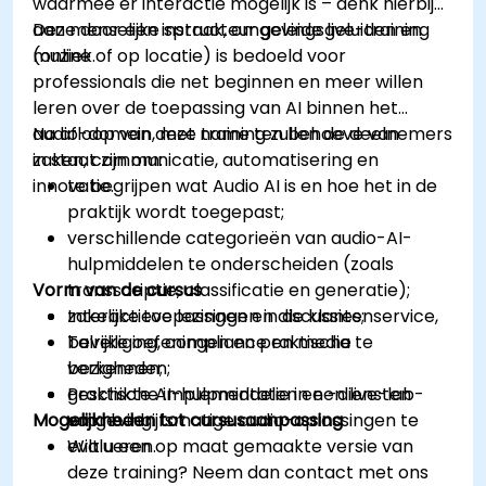
waarmee er interactie mogelijk is – denk hierbij
aan menselijke spraak, omgevingsgeluiden en
Deze door een instructeur geleide live-training
muziek.
(online of op locatie) is bedoeld voor
professionals die net beginnen en meer willen
leren over de toepassing van AI binnen het
audio-domein, met name ten behoeve van
Na afloop van deze training zullen de deelnemers
zaken, communicatie, automatisering en
in staat zijn om:
innovatie.
te begrijpen wat Audio AI is en hoe het in de
praktijk wordt toegepast;
verschillende categorieën van audio-AI-
hulpmiddelen te onderscheiden (zoals
Vorm van de cursus
transscriptie, classificatie en generatie);
zakelijke toepassingen in de klantenservice,
Interactieve lezingen en discussies;
beveiliging, compliance en media te
Talrijke oefeningen en praktische
verkennen;
bezigheden;
geschikte AI-hulpmiddelen en -diensten
Praktische implementatie in een live-lab-
Mogelijkheden tot cursusaanpassing
voor bedrijfsmatige audio-oplossingen te
omgeving.
evalueren.
Wilt u een op maat gemaakte versie van
deze training? Neem dan contact met ons