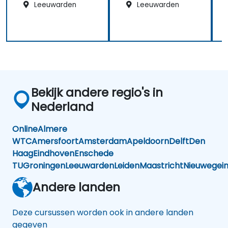
Leeuwarden
Leeuwarden
Bekijk andere regio's in
Nederland
Online
Almere
WTC
Amersfoort
Amsterdam
Apeldoorn
Delft
Den
Haag
Eindhoven
Enschede
TU
Groningen
Leeuwarden
Leiden
Maastricht
Nieuwegei
Andere landen
Deze cursussen worden ook in andere landen
gegeven