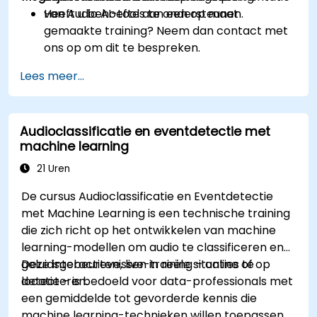
van Audio AI-tools te ondersteunen.
Heeft u behoefte aan een op maat
gemaakte training? Neem dan contact met
ons op om dit te bespreken.
Lees meer...
Audioclassificatie en eventdetectie met
machine learning
21 Uren
De cursus Audioclassificatie en Eventdetectie
met Machine Learning is een technische training
die zich richt op het ontwikkelen van machine
learning-modellen om audio te classificeren en
geluidsgebeurtenissen in reële situaties te
Deze interactieve, live-training – online of op
detecteren.
locatie – is bedoeld voor data-professionals met
een gemiddelde tot gevorderde kennis die
machine learning-technieken willen toepassen