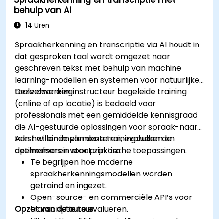
Spraakherkenning en transcriptie met
behulp van AI
14 Uren
Spraakherkenning en transcriptie via AI houdt in
dat gesproken taal wordt omgezet naar
geschreven tekst met behulp van machine
learning-modellen en systemen voor natuurlijke
taalverwerking.
Deze door een instructeur begeleide training
(online of op locatie) is bedoeld voor
professionals met een gemiddelde kennisgraad
die AI-gestuurde oplossingen voor spraak-naar-
tekst willen implementeren, evalueren en
Aan het einde van deze training zullen de
optimaliseren voor praktische toepassingen.
deelnemers in staat zijn om:
Te begrijpen hoe moderne
spraakherkenningsmodellen worden
getraind en ingezet.
Open-source- en commerciële API’s voor
Opzet van de cursus
transcriptie te evalueren.