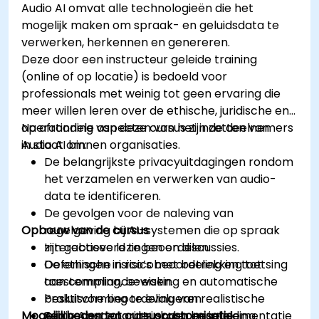
Audio AI omvat alle technologieën die het
mogelijk maken om spraak- en geluidsdata te
verwerken, herkennen en genereren.
Deze door een instructeur geleide training
(online of op locatie) is bedoeld voor
professionals met weinig tot geen ervaring die
meer willen leren over de ethische, juridische en
operationele aspecten van het inzetten van
Na afronding van deze cursus zijn de deelnemers
Audio AI binnen organisaties.
in staat om:
De belangrijkste privacyuitdagingen rondom
het verzamelen en verwerken van audio-
data te identificeren.
De gevolgen voor de naleving van
Opbouw van de cursus
regelgeving bij AI-systemen die op spraak
zijn gebaseerd te beoordelen.
Interactieve lezingen en discussies.
De ethische risico’s met betrekking tot
Oefeningen in risicobeoordeling en toetsing
toestemming, bewaking en automatische
aan compliance-eisen.
besluitvorming te evalueren.
Praktische beoordeling van realistische
Mogelijkheden tot cursuscustomisatie
Een verantwoorde inkoop en implementatie
Audio AI-scenario’s onder begeleiding.