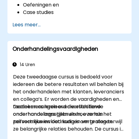
Oefeningen en
Case studies
Lees meer...
Onderhandelingsvaardigheden
14 Uren
Deze tweedaagse cursus is bedoeld voor
iedereen die betere resultaten wil behalen bij
het onderhandelen met klanten, leveranciers
en collega’s. Er worden de vaardigheden en
tactieken aangeleerd die effectieve
Deelnemers leren over verschillende
onderhandelaars gebruiken, evenals het
onderhandelingsstijlen en hoe ze hun
zelfvertrouwen dat nodig is om te slagen.
persoonlijke invloed kunnen vergroten terwijl
ze belangrijke relaties behouden. De cursus is
intensief interactief en bestaat uit een