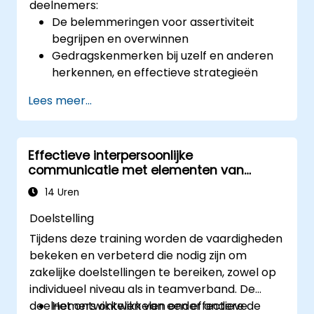
deelnemers:
De belemmeringen voor assertiviteit
begrijpen en overwinnen
Gedragskenmerken bij uzelf en anderen
herkennen, en effectieve strategieën
leren om deze te beheersen
Lees meer...
Effectief communiceren met een breed
scala aan mensen om waar mogelijk tot
win-win-situaties te komen
Effectieve interpersoonlijke
Moeilijke situaties goed beheersen.
communicatie met elementen van
assertiviteit
14 Uren
Doelstelling
Tijdens deze training worden de vaardigheden
bekeken en verbeterd die nodig zijn om
zakelijke doelstellingen te bereiken, zowel op
individueel niveau als in teamverband. De
deelnemers ontwikkelen onder andere de
Het ontwikkelen van een effectieve