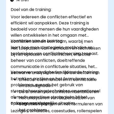
14 Uren
Doel van de training:
Voor iedereen die conflicten effectief en
efficiënt wil aanpakken. Deze training is
bedoeld voor mensen die hun vaardigheden
willen ontwikkelen in het omgaan met
Voordelen van de training:
conflicten binnen een team, waarbij men
leert hoe men strategieën, methoden en
Het toepassen van methoden en technieken
technieken van conflictbeheersing toepast.
bij het oplossen van conflicten, effectief
beheer van conflicten, doeltreffende
communicatie in conflictuele situaties, het
Verworven vaardigheden tijdens de training:
bekwame analyseren van de behoeften van
betrokken partijen en het formuleren van
Effectief communiceren in conflictuele
problemen, evenals het gebruik van
omstandigheden
stressbeheersingstechnieken en emotioneel
De bronnen van conflicten identificeren
alsmede assertieve strategieën bij het
Het analyseren van de behoeften van
oplossen van dergelijke situaties.
Trainingsmethode:
betrokken partijen en het formuleren van
het probleem
Lezingen, simulaties, casestudies, rollenspelen