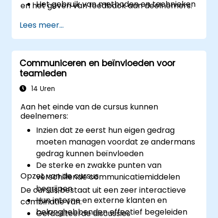
Het gebruik van methoden en technieken
en het geven van feedback aan deelnemers.
voor het oplossen van conflicten
Lees meer...
De beginselen van assertiviteit en
emotiebeheersing bij conflictresolutie
Het toepassen van principes van
assertieve weerstand tegen druk
Communiceren en beïnvloeden voor
teamleden
Gedrag dat gepast is in een conflict
Het beoefenen van stress- en
14 Uren
emotiebeheersingstechnieken
Aan het einde van de cursus kunnen
deelnemers:
Inzien dat ze eerst hun eigen gedrag
moeten managen voordat ze andermans
gedrag kunnen beïnvloeden
De sterke en zwakke punten van
Opzet van de cursus
verschillende communicatiemiddelen
begrijpen
De cursus bestaat uit een zeer interactieve
Hun interne en externe klanten en
combinatie van:
belanghebbenden effectief begeleiden
Gefaciliteerde discussies