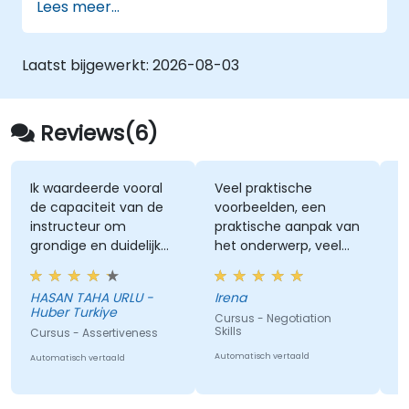
Lees meer...
combinatie van colleges, discussies,
begeleiding en oefeningen.
Laatst bijgewerkt:
2026-08-03
Reviews(6)
Ik waardeerde vooral
Veel praktische
D
de capaciteit van de
voorbeelden, een
e
instructeur om
praktische aanpak van
a
grondige en duidelijk
het onderwerp, veel
uitgelegde
nuttige informatie, de
Cl
antwoorden te geven
trainer is uitstekend
H
HASAN TAHA URLU -
Irena
op vragen die
Huber Turkiye
C
Cursus - Negotiation
specifiek gericht
i
Skills
Cursus - Assertiveness
c
waren op mijn
e
Automatisch vertaald
persoonlijke situatie.
Automatisch vertaald
Au