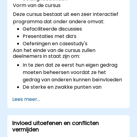
Vorm van de cursus
Deze cursus bestaat uit een zeer interactief
programma dat onder andere omvat:
Gefaciliteerde discussies
Presentaties met dia’s
Oefeningen en casestudy's
Aan het einde van de cursus zullen
deelnemers in staat zijn om:
In te zien dat ze eerst hun eigen gedrag
moeten beheersen voordat ze het
gedrag van anderen kunnen beïnvloeden
De sterke en zwakke punten van
verschillende communicatiemiddelen te
Lees meer...
begrijpen
Hun interne en externe klanten en
belanghebbenden effectief te managen
Invloed uitoefenen en conflicten
Aan te geven hoe ze moeilijke situaties op
vermijden
de werkvloer kunnen aanpakken