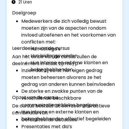
21 Uren
Doelgroep
Medewerkers die zich volledig bewust
moeten zijn van de aspecten rondom
invloed uitoefenen en het voorkomen van
conflicten met:
Leerdoelen van de cursus
Hun collega’s
Hun leidinggevenden
Aan het einde van de cursus zullen de
Hun interne en externe klanten en
deelnemers in staat zijn te:/p>
belanghebbenden
Inzien dat zij eerst hun eigen gedrag
moeten beheersen alvorens ze het
gedrag van anderen kunnen beïnvloeden
De sterke en zwakke punten van de
Opzet van de cursus
verschillende beschikbare
communicatiemiddelen begrijpen
De cursus bestaat uit een zeer interactieve
Hun interne en externe klanten en
combinatie van:
belanghebbenden effectief begeleiden
Gefaciliteerde discussies
Presentaties met dia’s