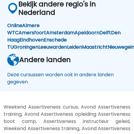
Bekijk andere regio's in
Nederland
Online
Almere
WTC
Amersfoort
Amsterdam
Apeldoorn
Delft
Den
Haag
Eindhoven
Enschede
TU
Groningen
Leeuwarden
Leiden
Maastricht
Nieuwegei
Andere landen
Deze cursussen worden ook in andere landen
gegeven
Weekend Assertiveness cursus, Avond Assertiveness
training, Avond Assertiveness opleiding Assertiveness
boot camp, Assertiveness instructeur geleid,
Weekend Assertiveness training, Avond Assertiveness