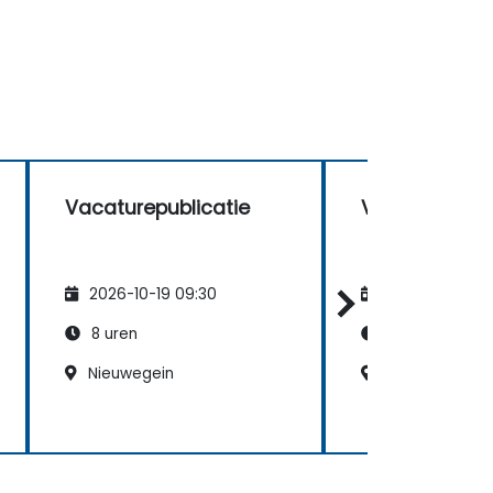
Vacaturepublicatie
Vacaturepubl
2026-10-19 09:30
2026-11-02 09
8 uren
8 uren
Nieuwegein
Enschede