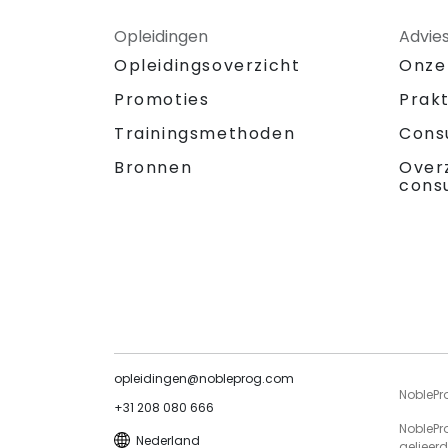
Opleidingen
Advie
Opleidingsoverzicht
Onze
Promoties
Prak
Trainingsmethoden
Cons
Bronnen
Over
cons
opleidingen@nobleprog.com
NoblePr
+31 208 080 666
NoblePr
Nederland
gelieerd