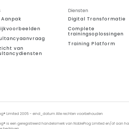
s
Diensten
 Aanpak
Digital Transformatie
tijkvoorbeelden
Complete
trainingsoplossingen
ultancyaanvraag
Training Platform
zicht van
ultancydiensten
og® Limited 2005 - eind_datum Alle rechten voorbehouden
og® is een geregistreerd handelsmerk van NobleProg Limited en/of aan h
e bedrijven