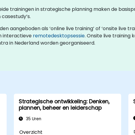
leide trainingen in strategische planning maken de basisp
 casestudy’s.
n aangeboden als ‘online live training’ of ‘onsite live trai
en interactieve
remotedesktopsessie
. Onsite live training 
ntra in Nederland worden georganiseerd.
Strategische ontwikkeling: Denken,
plannen, beheer en leiderschap
35 Uren
Overzicht