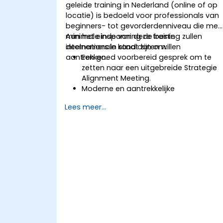
geleide training in Nederland (online of op
locatie) is bedoeld voor professionals van
beginners- tot gevorderdenniveau die met
minimale inspanning de beste
Aan het einde van deze training zullen
internationale kandidaten willen
deelnemers in staat zijn om:
aantrekken.
Een goed voorbereid gesprek om te
zetten naar een uitgebreide Strategie
Alignment Meeting.
Moderne en aantrekkelijke
vacatureteksten te ontwerpen.
Lees meer...
Employer Branding- en EVP-strategieë
toe te passen.
Zowel één als meerdere vacatures te
publiceren.
Een op maat gemaakte lijst met
potentiële kandidaten te ontvangen.