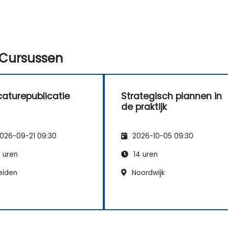
hun organisatie in kaart te brengen;
Beleid, systemen en processen te
ontwerpen die nodig zijn om een
strategisch plan succesvol uit te
voeren;
Cursussen
De belangrijkste stappen binnen
verandermanagement te benoemen.
aturepublicatie
Strategisch plannen in
de praktijk
026-09-21 09:30
2026-10-05 09:30
 uren
14 uren
eiden
Noordwijk