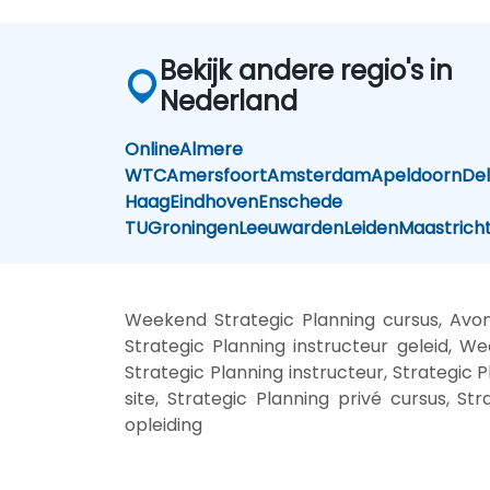
Bekijk andere regio's in
Nederland
Online
Almere
WTC
Amersfoort
Amsterdam
Apeldoorn
Del
Haag
Eindhoven
Enschede
TU
Groningen
Leeuwarden
Leiden
Maastrich
Weekend Strategic Planning cursus, Avond
Strategic Planning instructeur geleid, We
Strategic Planning instructeur, Strategic P
site, Strategic Planning privé cursus, S
opleiding