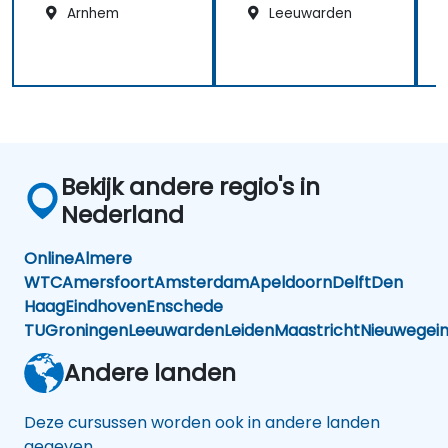
Arnhem
Leeuwarden
Bekijk andere regio's in
Nederland
Online
Almere
WTC
Amersfoort
Amsterdam
Apeldoorn
Delft
Den
Haag
Eindhoven
Enschede
TU
Groningen
Leeuwarden
Leiden
Maastricht
Nieuwegei
Andere landen
Deze cursussen worden ook in andere landen
gegeven