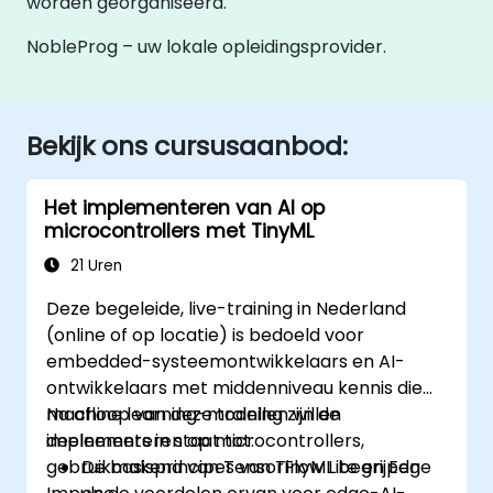
worden georganiseerd.
NobleProg – uw lokale opleidingsprovider.
Bekijk ons cursusaanbod:
Het implementeren van AI op
microcontrollers met TinyML
21 Uren
Deze begeleide, live-training in Nederland
(online of op locatie) is bedoeld voor
embedded-systeemontwikkelaars en AI-
ontwikkelaars met middenniveau kennis die
machine learning-modellen willen
Na afloop van deze training zijn de
implementeren op microcontrollers,
deelnemers in staat tot:
gebruikmakend van TensorFlow Lite en Edge
De basisprincipes van TinyML begrijpen