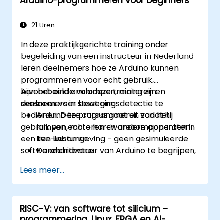
Arduino-programmeren voor beginners
21 Uren
In deze praktijkgerichte training onder
begeleiding van een instructeur in Nederland
leren deelnemers hoe ze Arduino kunnen
programmeren voor echt gebruik,
bijvoorbeeld om lampen, motoren en
Aan het einde van deze training zijn
sensoren voor bewegingsdetectie te
deelnemers in staat om:
bedienen. Deze cursus gaat uit van het
Arduino te programmeren zodat hij
gebruik van echte hardwarecomponenten in
lampen, motoren en andere apparaten
een live-labomgeving – geen gesimuleerde
kan besturen.
softwarehardware.
De architectuur van Arduino te begrijpen,
inclusief de invoer- en aansluitpunten
Lees meer...
voor extra componenten.
Derdencomponenten zoals LCD-
schermen, versnellingssensoren,
RISC-V: van software tot silicium –
gyroscopen en GPS-trackers toe te
programmering, Linux, FPGA en AI-