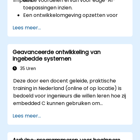
Impulse.
en de voordelen ervan voor edge-AI-
toepassingen inzien.
Een ontwikkelomgeving opzetten voor
TinyML-projecten.
Lees meer...
AI-modellen trainen, optimaliseren en
implementeren op energiezuinige
microcontrollers.
Geavanceerde ontwikkeling van
TensorFlow Lite en Edge Impulse
ingebedde systemen
gebruiken voor het realiseren van
praktische TinyML-toepassingen.
35 Uren
AI-modellen optimaliseren met
Deze door een docent geleide, praktische
betrekking tot energiezuinigheid en
training in Nederland (online of op locatie) is
beperkingen in geheugengebruik.
bedoeld voor ingenieurs die willen leren hoe zij
embedded C kunnen gebruiken om
verschillende soorten microcontrollers te
Lees meer...
programmeren die gebaseerd zijn op diverse
processorarchitecturen, zoals 8051, ARM
CORTEX M-3 en ARM9.