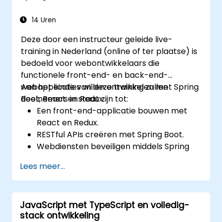
Gerelateerde technologieën zoals Babel,
Webpack en JSX implementeren.
14 Uren
Een interactieve webapplicatie bouwen,
Deze door een instructeur geleide live-
testen en implementeren.
training in Nederland (online of ter plaatse) is
bedoeld voor webontwikkelaars die
functionele front-end- en back-end-
webapplicaties willen ontwikkelen met Spring
Aan het einde van deze training zullen
Boot, React en Redux.
deelnemers in staat zijn tot:
Een front-end-applicatie bouwen met
React en Redux.
RESTful APIs creëren met Spring Boot.
Webdiensten beveiligen middels Spring
Security en JWT-tokens.
Lees meer...
JavaScript met TypeScript en volledig-
stack ontwikkeling