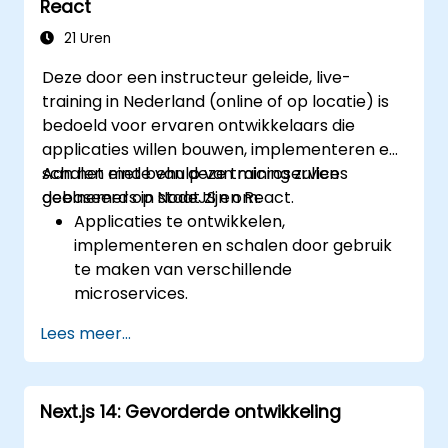
React
applicaties te creëren.
De beste praktijken begrijpen voor het
21 Uren
overzetten van verouderde systemen
Deze door een instructeur geleide, live-
naar moderne, op JavaScript gebaseerde
training in Nederland (online of op locatie) is
platforms.
bedoeld voor ervaren ontwikkelaars die
applicaties willen bouwen, implementeren en
schalen met behulp van microservices
Aan het einde van deze training zullen
gebaseerd op NodeJS en React.
deelnemers in staat zijn om:
Applicaties te ontwikkelen,
implementeren en schalen door gebruik
te maken van verschillende
microservices.
Een server-side gerenderde React-
Lees meer...
applicatie te bouwen.
Meerdienstige applicaties naar de cloud
te deployen met behulp van Docker en
Next.js 14: Gevorderde ontwikkeling
Kubernetes.
Applicatietests uit te voeren op