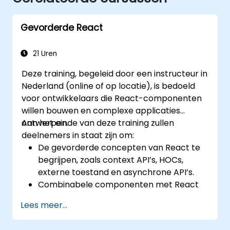
Gevorderde React
21 Uren
Deze training, begeleid door een instructeur in
Nederland (online of op locatie), is bedoeld
voor ontwikkelaars die React-componenten
willen bouwen en complexe applicaties
ontwerpen.
Aan het einde van deze training zullen
deelnemers in staat zijn om:
De gevorderde concepten van React te
begrijpen, zoals context API’s, HOCs,
externe toestand en asynchrone API’s.
Combinabele componenten met React
te ontwikkelen.
Lees meer...
Server-side- en client-side-authenticatie
mogelijk te maken.