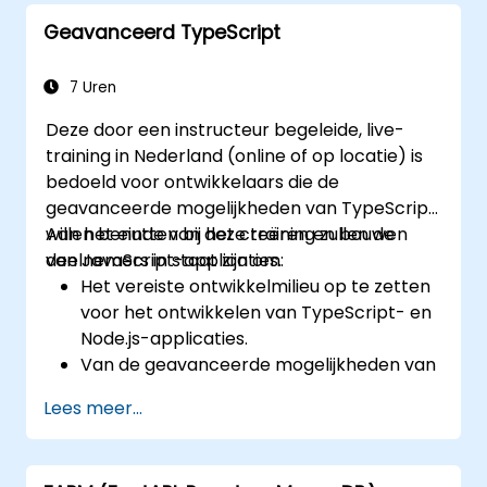
React en Redux in te zetten voor het
Geavanceerd TypeScript
beheren van complexe, state-
gebaseerde applicaties.
Het aantal regels code te verminderen en
7 Uren
de prestaties van een applicatie te
Deze door een instructeur begeleide, live-
optimaliseren.
training in Nederland (online of op locatie) is
Een applicatie te testen en uit te rollen.
bedoeld voor ontwikkelaars die de
geavanceerde mogelijkheden van TypeScript
willen benutten bij het creëren en bouwen
Aan het einde van deze training zullen de
van JavaScript-applicaties.
deelnemers in staat zijn om:
Het vereiste ontwikkelmilieu op te zetten
voor het ontwikkelen van TypeScript- en
Node.js-applicaties.
Van de geavanceerde mogelijkheden van
TypeScript gebruik te maken om heldere,
Lees meer...
expressieve code te schrijven met minder
fouten.
Webpack te configureren en toe te