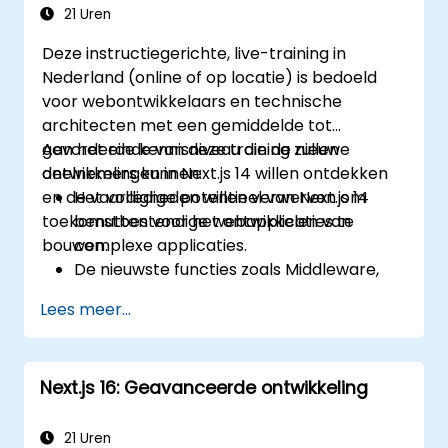
microservices.
21 Uren
Deze instructiegerichte, live-training in
Nederland (online of op locatie) is bedoeld
voor webontwikkelaars en technische
architecten met een gemiddelde tot
gevorderde kennisniveau die de nieuwe
Aan het einde van deze training zullen
ontwikkelingen in Next.js 14 willen ontdekken
deelnemers kunnen:
en de vaardigheden willen verwerven om
Het volledige potentieel van Next.js 14
toekomstbestendige webapplicaties te
benutten voor het ontwikkelen van
bouwen.
complexe applicaties.
De nieuwste functies zoals Middleware,
React Server Components en Edge
Lees meer...
Functions toepassen.
Beste praktijken op het gebied van
prestaties, schaalbaarheid en SEO
Next.js 16: Geavanceerde ontwikkeling
implementeren.
Gebruikelijke problemen in Next.js-
applicaties effectief oplossen.
21 Uren