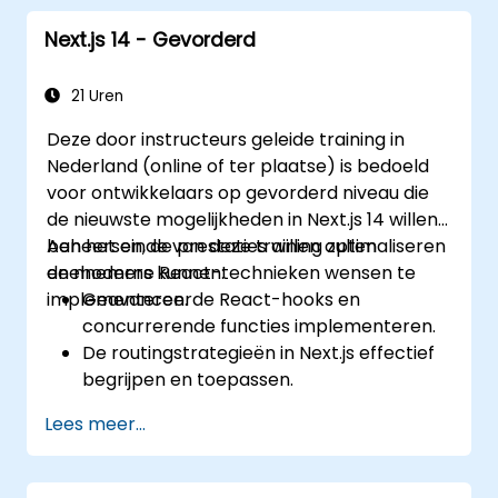
Next.js 14 - Gevorderd
21 Uren
Deze door instructeurs geleide training in
Nederland (online of ter plaatse) is bedoeld
voor ontwikkelaars op gevorderd niveau die
de nieuwste mogelijkheden in Next.js 14 willen
beheersen, de prestaties willen optimaliseren
Aan het einde van deze training zullen
en moderne React-technieken wensen te
deelnemers kunnen:
implementeren.
Geavanceerde React-hooks en
concurrerende functies implementeren.
De routingstrategieën in Next.js effectief
begrijpen en toepassen.
Gebruikmaken van Server Components,
Lees meer...
Server Actions en hybride
renderingmethoden.
Data-ophaalmechanismen, cachebeheer