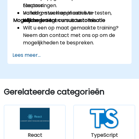
Electron.
toepassingen.
Volledig-stack applicaties te testen,
Hands-on werken in een live-
Mogelijkheden tot cursuscustomisatie
documenteren en uit te rollen.
labomgeving.
Wilt u een op maat gemaakte training?
Neem dan contact met ons op om de
mogelijkheden te bespreken.
Lees meer...
Gerelateerde categorieën
React
TypeScript