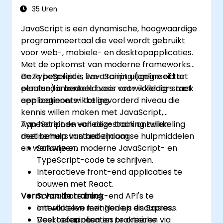
35 Uren
JavaScript is een dynamische, hoogwaardige
programmeertaal die veel wordt gebruikt
voor web-, mobiele- en desktopapplicaties.
Met de opkomst van moderne frameworks
en TypeScript is JavaScript uitgegroeid tot
Deze begeleide, live-training (online of ter
een fundamentele basis voor volledig-stack
plaatse) is bedoeld voor ontwikkelaars met
applicatieontwikkeling.
een beginners- tot gevorderd niveau die
kennis willen maken met JavaScript,
TypeScript en volledig-stack ontwikkeling
Aan het einde van deze training zullen
met behulp van hedendaagse hulpmiddelen
deelnemers in staat zijn om:
en werkwijzen.
Schone en moderne JavaScript- en
TypeScript-code te schrijven.
Interactieve front-end applicaties te
bouwen met React.
Vorm van de training
Schaalbare back-end API's te
ontwikkelen met Node.js en Express.
Interactieve lezingen en discussies.
Desktopapplicaties te creëren via
Veel oefeningen en praktische