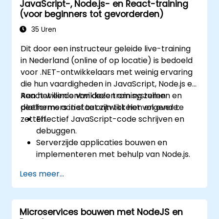
JavaScript-, Node.js- en React-training
Interactieve gebruikersinterfaces
(voor beginners tot gevorderden)
ontwerpen met React.
Applicaties (front end en back end)
35 Uren
ontwikkelen, testen en implementeren
Dit door een instructeur geleide live-training
door middel van de FARM-stack.
in Nederland (online of op locatie) is bedoeld
voor .NET-ontwikkelaars met weinig ervaring
die hun vaardigheden in JavaScript, Node.js en
React willen ontwikkelen om systemen en
Aan het einde van deze training zullen
platforms actief te ontwikkelen en over te
deelnemers in staat zijn tot het volgende:
zetten.
Effectief JavaScript-code schrijven en
debuggen.
Serverzijde applicaties bouwen en
implementeren met behulp van Node.js.
Dynamische en responsieve
Lees meer...
gebruikersinterfaces ontwikkelen met
React.
Front-end- en back-end-componenten
Microservices bouwen met NodeJS en
integreren om volledig functionele