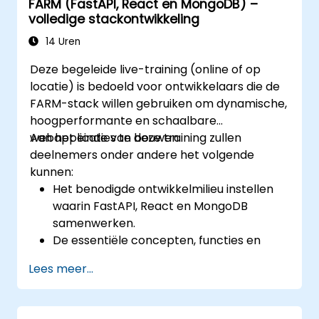
FARM (FastAPI, React en MongoDB) –
passen samen met TypeScript voor het
volledige stackontwikkeling
bouwen van complexe front-end-
interfaces.
14 Uren
Aangepaste datatypes (zoals union-,
Deze begeleide live-training (online of op
intersection- en tuple-types) te
locatie) is bedoeld voor ontwikkelaars die de
gebruiken om bestaande generieke
FARM-stack willen gebruiken om dynamische,
typen uit te breiden.
hoogperformante en schaalbare
Asynchrone programmeerpatronen en
webapplicaties te bouwen.
Aan het einde van deze training zullen
API’s te implementeren voor
deelnemers onder andere het volgende
foutafhandeling en validering van
kunnen:
reacties.
Het benodigde ontwikkelmilieu instellen
TypeScript- en Node.js-applicaties te
waarin FastAPI, React en MongoDB
deployen naar productieomgevingen
samenwerken.
zoals AWS EC2 of Heroku.
De essentiële concepten, functies en
voordelen van de FARM-stack
Lees meer...
doorgronden.
REST API's ontwikkelen met behulp van
FastAPI.