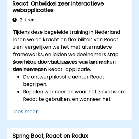
React: Ontwikkel zeer interactieve
en incrementele statische generatie
webapplicaties
optimaliseren.
Next.js inzetten als backendsysteem met
21 Uren
Edge Functions en Edge Runtime.
Tijdens deze begeleide training in Nederland
Toestandsbeheer realiseren door gebruik
laten we de kracht en flexibiliteit van React
van React Context, Redux en atomic
zien, vergelijken we het met alternatieve
state-bibliotheken zoals Zustand.
frameworks, en leiden we deelnemers stap
De prestaties van applicaties verbeteren
voor stap door het proces van het maken
Aan het einde van deze cursus kunnen
zodat ze voldoen aan de eisen van Web
van hun eigen React-applicatie.
deelnemers:
Core Vitals.
De ontwerpfilosofie achter React
Efficient testen, monitoren en deployen
begrijpen.
van Next.js-applicaties uitvoeren.
Bepalen wanneer en waar het zinvol is om
React te gebruiken, en wanneer het
beter is af te wijken van het traditionele
Lees meer...
MVC-model.
De kernconcepten van React zoals
componenten, props, state en de
Spring Boot, React en Redux
levenscyclus begrijpen.