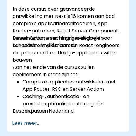
In deze cursus over geavanceerde
ontwikkeling met Next.js 16 komen aan bod
complexe applicatiearchitecturen, App
Router-patronen, React Server Components,
Server Actions, caching, beveiliging en
Deze interactieve training is bedoeld voor
schaalbare implementatie.
full-stack ontwikkelaars en React-engineers
die productieklare Next.js-applicaties willen
bouwen.
Aan het einde van de cursus zullen
deelnemers in staat zijn tot:
Complexe applicaties ontwikkelen met
App Router, RSC en Server Actions
Caching-, authenticatie- en
prestatieoptimalisatiestrategieën
Beschikbaar in Nederland.
toepassen
Productieapplicaties succesvol
Lees meer...
implementeren en monitoren op grote
schaal