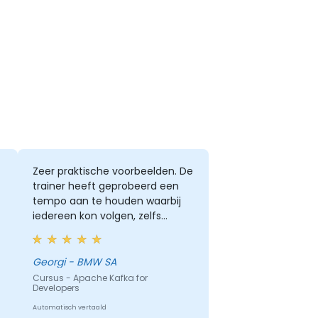
Zeer praktische voorbeelden. De
trainer heeft geprobeerd een
tempo aan te houden waarbij
iedereen kon volgen, zelfs
hoewel de groep zeer divers was
qua kennis. Hij heeft veel
ondersteuning geboden aan
Georgi - BMW SA
bijna iedereen die om hulp
Cursus - Apache Kafka for
Developers
vroeg :)
Automatisch vertaald