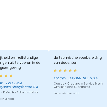
jkheid om zelfstandige
de technische voorbereiding
ngen uit te voeren in de
van docenten
ingsomgeving.
Giorgio - Asystel-BDF S.p.A.
Zycie
Cursus - Creating a Service Mesh
ystwo Ubezpieczen S.A.
with Istio and Kubernetes
- Kafka for Administrators
Automatisch vertaald
sch vertaald