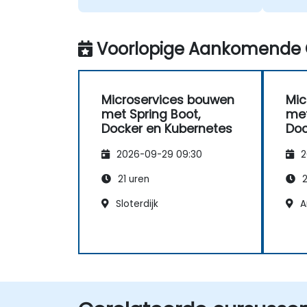
Voorlopige Aankomende 
Microservices bouwen
Mic
met Spring Boot,
met
Docker en Kubernetes
Doc
2026-09-29 09:30
2
21 uren
2
Sloterdijk
A