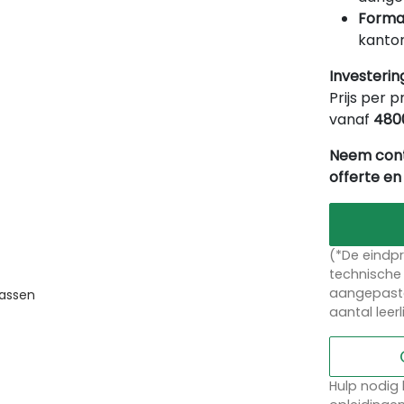
Forma
kantor
Investerin
Prijs per p
vanaf
480
Neem cont
offerte en
(*De eindpr
technische 
aangepaste
passen
aantal leer
Hulp nodig 