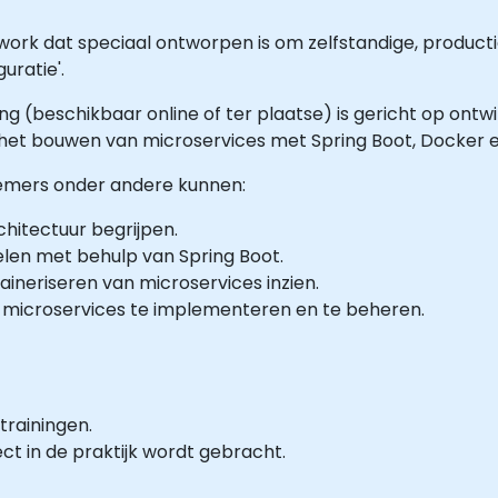
ork dat speciaal ontworpen is om zelfstandige, producti
uratie'.
ing (beschikbaar online of ter plaatse) is gericht op on
n het bouwen van microservices met Spring Boot, Docker 
lnemers onder andere kunnen:
hitectuur begrijpen.
elen met behulp van Spring Boot.
taineriseren van microservices inzien.
 microservices te implementeren en te beheren.
trainingen.
ct in de praktijk wordt gebracht.