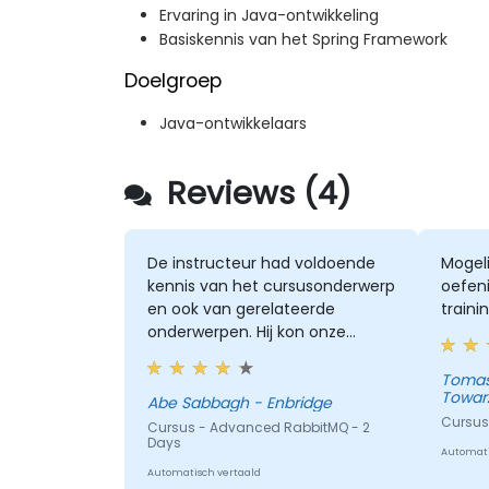
Ervaring in Java-ontwikkeling
Basiskennis van het Spring Framework
Doelgroep
Java-ontwikkelaars
Reviews (4)
De instructeur had voldoende
Mogeli
kennis van het cursusonderwerp
oefeni
en ook van gerelateerde
train
onderwerpen. Hij kon onze
vragen beantwoorden, of ze
zelfs noteren als hij er direct
Tomasz - PKO 
Towarz
geen antwoord op wist en later
Abe Sabbagh - Enbridge
terugkomen met een antwoord.
Cursus 
Cursus - Advanced RabbitMQ - 2
Days
Automati
Automatisch vertaald