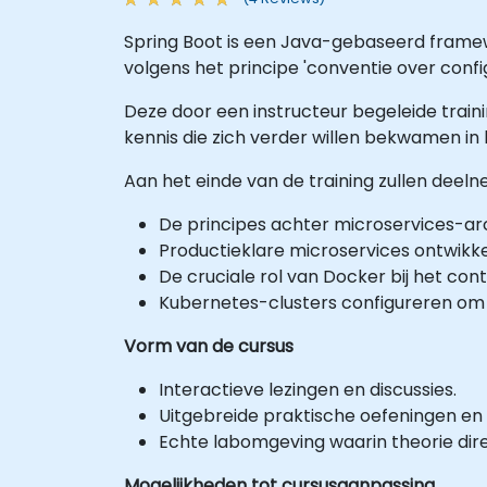
Spring Boot is een Java-gebaseerd framew
volgens het principe 'conventie over config
Deze door een instructeur begeleide train
kennis die zich verder willen bekwamen i
Aan het einde van de training zullen dee
De principes achter microservices-arc
Productieklare microservices ontwikk
De cruciale rol van Docker bij het con
Kubernetes-clusters configureren om
Vorm van de cursus
Interactieve lezingen en discussies.
Uitgebreide praktische oefeningen en 
Echte labomgeving waarin theorie dire
Mogelijkheden tot cursusaanpassing