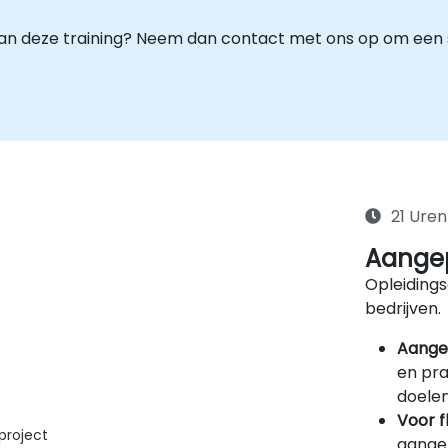
an deze training? Neem dan contact met ons op om een s
21 Uren
Aangep
Opleidings
bedrijven.
Aange
en pra
doelen
Voor f
project
aangep