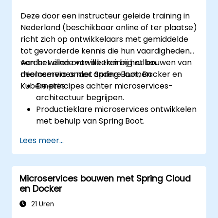
Deze door een instructeur geleide training in
Nederland (beschikbaar online of ter plaatse)
richt zich op ontwikkelaars met gemiddelde
tot gevorderde kennis die hun vaardigheden
verder willen ontwikkelen bij het bouwen van
Aan het einde van de training zullen
microservices met Spring Boot, Docker en
deelnemers onder andere kunnen:
Kubernetes.
De principes achter microservices-
architectuur begrijpen.
Productieklare microservices ontwikkelen
met behulp van Spring Boot.
De cruciale rol van Docker bij het
Lees meer...
containeriseren van microservices inzien.
Kubernetes-clusters configureren om
microservices te implementeren en te
Microservices bouwen met Spring Cloud
beheren.
en Docker
21 Uren