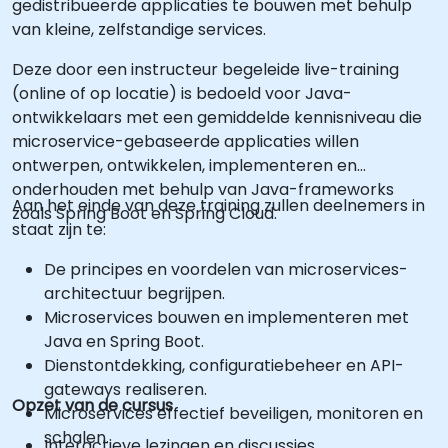
gedistribueerde applicaties te bouwen met behulp
van kleine, zelfstandige services.
Deze door een instructeur begeleide live-training
(online of op locatie) is bedoeld voor Java-
ontwikkelaars met een gemiddelde kennisniveau die
microservice-gebaseerde applicaties willen
ontwerpen, ontwikkelen, implementeren en
onderhouden met behulp van Java-frameworks
Aan het einde van deze training zullen deelnemers in
zoals Spring Boot en Spring Cloud.
staat zijn te:
De principes en voordelen van microservices-
architectuur begrijpen.
Microservices bouwen en implementeren met
Java en Spring Boot.
Dienstontdekking, configuratiebeheer en API-
gateways realiseren.
Opzet van de cursus
Microservices effectief beveiligen, monitoren en
schalen.
Interactieve lezingen en discussies.