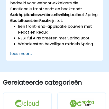
bedoeld voor webontwikkelaars die
functionele front-end- en back-end-
webapplicaties willen ontwikkelen met Spring
Aan het einde van deze training zullen
Boot, React en Redux.
deelnemers in staat zijn tot:
Een front-end-applicatie bouwen met
React en Redux.
RESTful APIs creëren met Spring Boot.
Webdiensten beveiligen middels Spring
Security en JWT-tokens.
Lees meer...
Gerelateerde categorieën