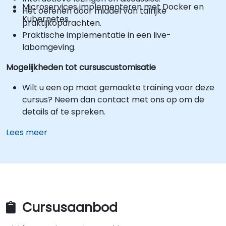
Microservices implementeren met Docker en
Het oefenen door middel van talrijke
Kubernetes.
praktijkopdrachten.
Praktische implementatie in een live-
labomgeving.
Mogelijkheden tot cursuscustomisatie
Wilt u een op maat gemaakte training voor deze
cursus? Neem dan contact met ons op om de
details af te spreken.
Lees meer
Cursusaanbod