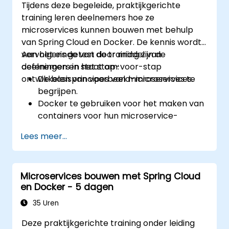
Tijdens deze begeleide, praktijkgerichte
training leren deelnemers hoe ze
microservices kunnen bouwen met behulp
van Spring Cloud en Docker. De kennis wordt
vervolgens getest door middel van
Aan het einde van de training zijn de
oefeningen en het stap-voor-stap
deelnemers in staat om:
ontwikkelen van voorbeeld-microservices.
De basisprincipes van microservices te
begrijpen.
Docker te gebruiken voor het maken van
containers voor hun microservice-
applicaties.
Lees meer...
Containergebaseerde microservices te
ontwikkelen en te implementeren met
Spring Cloud en Docker.
Microservices bouwen met Spring Cloud
Microservices te integreren met
en Docker - 5 dagen
discovery services en de Spring Cloud API
Gateway.
35 Uren
Docker Compose in te zetten voor end-
Deze praktijkgerichte training onder leiding
to-end integratietests.