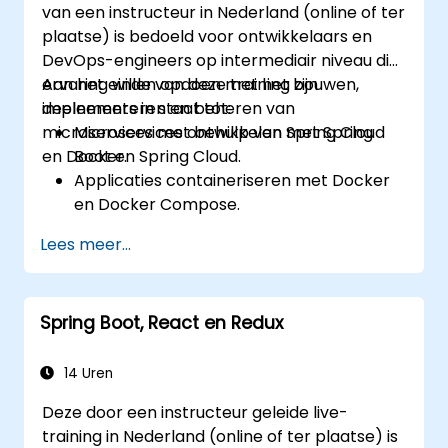
van een instructeur in Nederland (online of ter
plaatse) is bedoeld voor ontwikkelaars en
DevOps-engineers op intermediair niveau die
ervaring willen opdoen met het bouwen,
Aan het einde van deze training zijn
implementeren en beheren van
deelnemers in staat tot:
microservices met behulp van Spring Cloud
Microservices ontwikkelen met Spring
en Docker.
Boot en Spring Cloud.
Applicaties containeriseren met Docker
en Docker Compose.
Dienstdetectie, API-gateways en
Lees meer...
onderlinge communicatie tussen
microservices implementeren.
Microservices in productieomgevingen
Spring Boot, React en Redux
bewaken en beveiligen.
Microservices implementeren en
beheren met Kubernetes.
14 Uren
Deze door een instructeur geleide live-
training in Nederland (online of ter plaatse) is