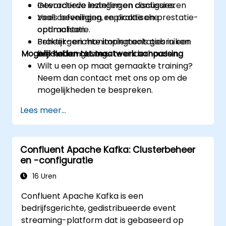
Gevorderde instellingen configureren
Interactieve lezingen en discussies.
zoals beveiliging, replicatie en prestatie-
Veel oefeningen en praktische
optimalisatie.
opdrachten.
Beheer- en monitoringtools gebruiken
Praktijkgerichte implementaties in een
Mogelijkheden tot maatwerk aanpassing
om Kafka-clusters te onderhouden.
live-labomgeving.
Wilt u een op maat gemaakte training?
Neem dan contact met ons op om de
mogelijkheden te bespreken.
Lees meer...
Confluent Apache Kafka: Clusterbeheer
en -configuratie
16 Uren
Confluent Apache Kafka is een
bedrijfsgerichte, gedistribueerde event
streaming-platform dat is gebaseerd op