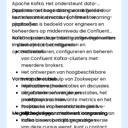
Apache Kafka. Het ondersteunt data-
pipelines met hoge doorvoersnelheid en
Deze interactieve training wordt geleid door
fouttolerantie, evenals real-time streaming-
een ervaren instructeur (online of ter
applicaties.
plaatse) en is bedoeld voor engineers en
beheerders op middenniveau die Confluent
Kafka-clusters in productieomgevingen willen
Na afloop van deze training zullen deelnemers
implementeren, configureren en
in staat zijn tot het volgende:
optimaliseren.
Het installeren, configureren en beheren
van Confluent Kafka-clusters met
meerdere brokers.
Het ontwerpen van hoogbeschikbare
Vorm van de cursus
setups met behulp van Zookeeper en
replicatiemethoden.
Interactieve presentaties en discussies.
Het afstemmen van de prestaties, het
Uitgebreide oefeningen en
monitoren van relevante metrics en het
praktijkopdrachten.
toepassen van herstelstrategieën.
Praktische implementatie in een live-
Mogelijkheden voor maatwerk aanpassing
Het beveiligen, schalen en integreren van
labomgeving.
Kafka binnen bedrijfsomgevingen.
Indien u een op maat gemaakte versie
van deze cursus wenst, kunt u contact