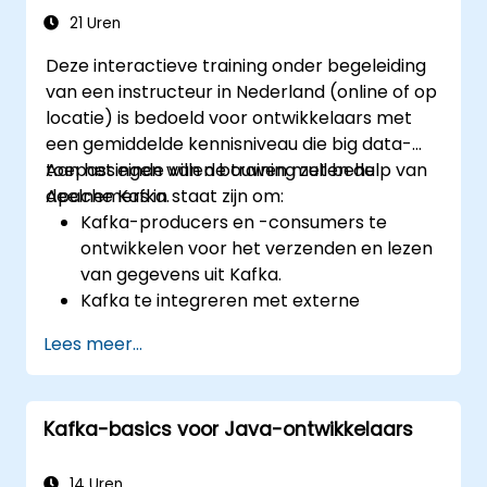
21 Uren
Deze interactieve training onder begeleiding
van een instructeur in Nederland (online of op
locatie) is bedoeld voor ontwikkelaars met
een gemiddelde kennisniveau die big data-
toepassingen willen bouwen met behulp van
Aan het einde van de training zullen de
Apache Kafka.
deelnemers in staat zijn om:
Kafka-producers en -consumers te
ontwikkelen voor het verzenden en lezen
van gegevens uit Kafka.
Kafka te integreren met externe
systemen via Kafka Connect.
Lees meer...
Streamingtoepassingen te schrijven met
behulp van Kafka Streams en ksqlDB.
Een Kafka-clienttoepassing te verbinden
Kafka-basics voor Java-ontwikkelaars
met Confluent Cloud voor
cloudgebaseerde implementaties van
Kafka.
14 Uren