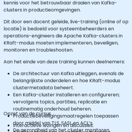
kennis voor het betrouwbaar draaien van Kafka-
clusters in productieomgevingen.
Dit door een docent geleide, live-training (online of op
locatie) is bedoeld voor systeembeheerders en
operations-engineers die Apache Kafka-clusters in
KRaft-modus moeten implementeren, beveiligen,
monitoren en troubleshooten.
Aan het einde van deze training kunnen deelnemers:
De architectuur van Kafka uitleggen, evenals de
belangrijkste onderdelen en hoe KRaft-modus
clustermetadata beheert.
Een Kafka-cluster installeren en configureren;
vervolgens topics, partities, replicatie en
routinematig onderhoud beheren.
Opzet van de cursus
Productiebeveiligingsmaatregelen toepassen
door middel van TLS, SASL en ACL’s.
Interactieve lezingen en discussies.
De gezondheid van het cluster monitoren,