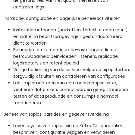
de gezondheid van het quorum en lezen van
controller-logs
Installatie, configuratie en dagelijkse beheeractiviteiten
Installatiemethoden (pakketten, tarball of containers)
en wat er in bedrijfsomgevingen gestandaardiseerd
dient te worden
Belangrijke brokerconfiguratie-instellingen die de
betrouwbaarheid beïnvloeden: listeners, replicatie,
logdirectory’s en retentiebeleid
Veilige bediening van de service: volgorde bij opstarten,
zorgvuldig afsluiten en controleren van configuraties
Lab: implementeren van een meerknoopscluster,
verifiëren dat brokers correct worden geregistreerd en
testen of data productie en consumptie normaal
functioneren
Beheer van topics, partities en gegevensverdeling
Levenscyclus van topics via de Kafka CLI: aanmaken,
beschrijven, configuratie wijzigen en verwijderen