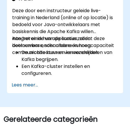
Praktische ervaring op te doen via hands-
Deze door een instructeur geleide live-
on oefeningen en reële use cases.
training in Nederland (online of op locatie) is
bedoeld voor Java-ontwikkelaars met
basiskennis die Apache Kafka willen
integreren in hun applicaties, zodat deze
Aan het einde van de cursus zullen
betrouwbare, schaalbare en hoogcapaciteit
deelnemers onder andere kunnen:
communicatie kunnen verwezenlijken.
De architectuur en kernonderdelen van
Kafka begrijpen.
Een Kafka-cluster instellen en
configureren.
Berichten produceren en consumeren
Lees meer...
met Java.
Kafka Streams toepassen voor realtime
verwerking van data.
Zorgen voor fouttolerantie en
schaalbaarheid in Kafka-applicaties.
Gerelateerde categorieën