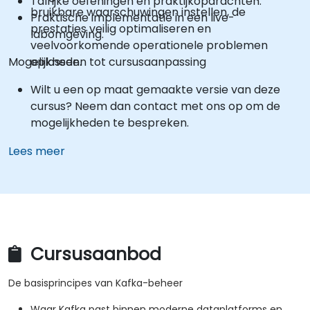
Talrijke oefeningen en praktijkopdrachten.
bruikbare waarschuwingen instellen, de
Praktische implementatie in een live-
prestaties veilig optimaliseren en
labomgeving.
veelvoorkomende operationele problemen
Mogelijkheden tot cursusaanpassing
oplossen.
Wilt u een op maat gemaakte versie van deze
cursus? Neem dan contact met ons op om de
mogelijkheden te bespreken.
Lees meer
Cursusaanbod
De basisprincipes van Kafka-beheer
Waar Kafka past binnen moderne dataplatforms en