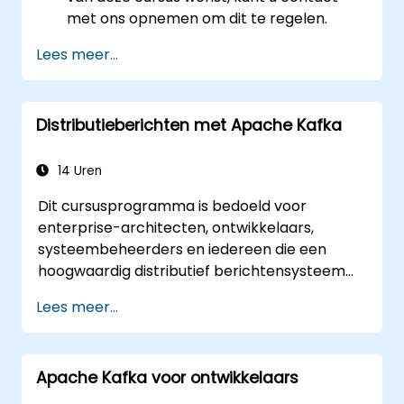
met ons opnemen om dit te regelen.
Lees meer...
Distributieberichten met Apache Kafka
14 Uren
Dit cursusprogramma is bedoeld voor
enterprise-architecten, ontwikkelaars,
systeembeheerders en iedereen die een
hoogwaardig distributief berichtensysteem
wil begrijpen en gebruiken. Mocht u specifieke
Lees meer...
behoeften hebben (bijvoorbeeld alleen op
het gebied van systeembeheer), dan kan
deze cursus aangepast worden om beter aan
Apache Kafka voor ontwikkelaars
uw wensen te voldoen.