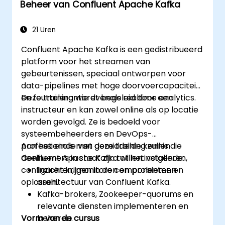
Beheer van Confluent Apache Kafka
21 Uren
Confluent Apache Kafka is een gedistribueerd
platform voor het streamen van
gebeurtenissen, speciaal ontworpen voor
data-pipelines met hoge doorvoercapaciteit
en fouttolerantie evenals realtime analytics.
Deze training wordt begeleid door een
instructeur en kan zowel online als op locatie
worden gevolgd. Ze is bedoeld voor
systeembeheerders en DevOps-
professionals met gemiddelde kennis die
Aan het einde van deze training zullen
Confluent Apache Kafka willen installeren,
deelnemers in staat zijn tot het volgende:
configureren, monitoren en problemen
Inzicht krijgen in de componenten en
oplossen.
architectuur van Confluent Kafka.
Kafka-brokers, Zookeeper-quorums en
relevante diensten implementeren en
Vorm van de cursus
beheren.