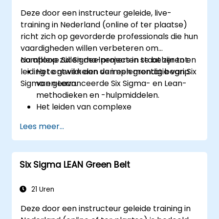
Deze door een instructeur geleide, live-
training in Nederland (online of ter plaatse)
richt zich op gevorderde professionals die hun
vaardigheden willen verbeteren om
complexe Six Sigma-projecten te beheren en
Na afloop zullen deelnemers in staat zijn tot:
leiding te geven aan de implementatie van Six
Het ontwikkelen van een grondig begrip
Sigma en Lean.
van geavanceerde Six Sigma- en Lean-
methodieken en -hulpmiddelen.
Het leiden van complexe
verbeteringsprojecten die strategisch
Lees meer...
belangrijk zijn voor de organisatie.
Het uitvoeren van gedetailleerde
statistische analyses en het nemen van
Six Sigma LEAN Green Belt
beslissingen op basis van gegevens.
Het effectief begeleiden van
veranderingen en het creëren van een
21 Uren
cultuur van continue verbetering.
Deze door een instructeur geleide training in