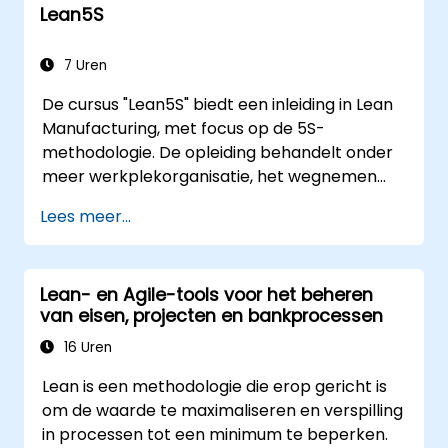
Lean5S
7 Uren
De cursus "Lean5S" biedt een inleiding in Lean
Manufacturing, met focus op de 5S-
methodologie. De opleiding behandelt onder
meer werkplekorganisatie, het wegnemen
van verspilling en methoden voor verbetering
Lees meer...
van operationele efficiëntie. Deelnemers
leren hoe ze alle fases – Sorteren, Waar het
hoort leggen, Schoonmaken, Standaardiseren
Lean- en Agile-tools voor het beheren
en Onderhouden – succesvol kunnen
van eisen, projecten en bankprocessen
implementeren, rekening houdend met
veiligheidseisen op de werkplek.
16 Uren
Lean is een methodologie die erop gericht is
om de waarde te maximaliseren en verspilling
in processen tot een minimum te beperken.