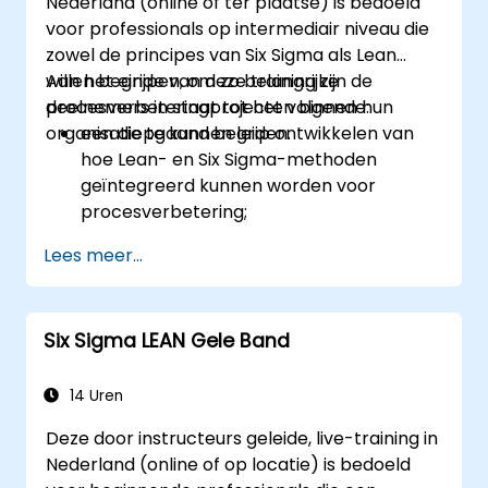
Nederland (online of ter plaatse) is bedoeld
voor professionals op intermediair niveau die
zowel de principes van Six Sigma als Lean
willen begrijpen, om zo belangrijke
Aan het einde van deze training zijn de
procesverbeteringprojecten binnen hun
deelnemers in staat tot het volgende:
organisatie te kunnen leiden.
een diepgaand begrip ontwikkelen van
hoe Lean- en Six Sigma-methoden
geïntegreerd kunnen worden voor
procesverbetering;
gedetailleerde kennis opdoen en
Lees meer...
toepassingsvaardigheden verwerven in
de fasen Define, Measure, Analyze,
Improve en Control;
Six Sigma LEAN Gele Band
geavanceerde statistische hulpmiddelen
gebruiken voor data-gestuurde
besluitvorming en procesanalyse;
14 Uren
Lean Six Sigma-projecten effectief leiden
Deze door instructeurs geleide, live-training in
en beheren.
Nederland (online of op locatie) is bedoeld