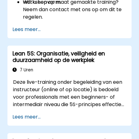
workshopvorm.
Wilt u een op maat gemaakte training?
Neem dan contact met ons op om dit te
regelen.
Lees meer...
Lean 5S: Organisatie, veiligheid en
duurzaamheid op de werkplek
7 Uren
Deze live-training onder begeleiding van een
instructeur (online of op locatie) is bedoeld
voor professionals met een beginners- of
intermediair niveau die 5S-principes effectief
willen invoeren en in stand houden binnen hun
Lees meer...
organisatie.