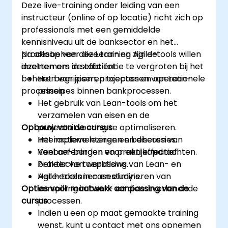
Deze live-training onder leiding van een
instructeur (online of op locatie) richt zich op
professionals met een gemiddelde
kennisniveau uit de banksector en het
procesbeheer die Lean- en Agile-tools willen
Na afloop van deze training zijn de
inzetten om de efficiëntie te vergroten bij het
deelnemers in staat tot:
beheren van eisen, projecten en operationele
Het begrijpen en toepassen van Lean-
processen.
principes binnen bankprocessen.
Het gebruik van Lean-tools om het
verzamelen van eisen en de
Opbouw van de cursus
projectuitvoering te optimaliseren.
Het implementeren en beheren van
Interactieve lezingen en discussies.
Kanban-borden voor een effectief
Veel oefeningen en praktijkopdrachten.
beheer van workflows.
Praktische toepassing van Lean- en
Het herkennen en elimineren van
Agile-tools in casestudy’s.
Opties voor maatwerk aanpassing van de
verspilling in bank- en dienstverlenende
cursus
processen.
Indien u een op maat gemaakte training
wenst, kunt u contact met ons opnemen