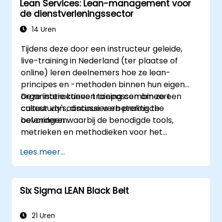
Lean Services: Lean-management voor
de dienstverleningssector
14 Uren
Tijdens deze door een instructeur geleide,
live-training in Nederland (ter plaatse of
online) leren deelnemers hoe ze lean-
principes en -methoden binnen hun eigen
organisatie kunnen toepassen om zo een
Deze interactieve training combineert
cultuur van continue verbetering te
casestudy's, discussies en praktische
bevorderen.
oefeningen waarbij de benodigde tools,
metrieken en methodieken voor het
implementeren van lean-systemen en -
Lees meer...
processen worden gebruikt. Bovendien heeft
deze cursus als doel om een denkwijze te
stimuleren die kenmerkend is voor Lean-
Six Sigma LEAN Black Belt
management.
21 Uren