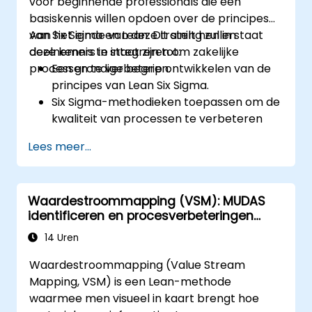
voor beginnende professionals die een
basiskennis willen opdoen over de principes
van Six Sigma en Lean. Dit stelt hen in staat
Aan het einde van deze training zullen
deze kennis te integreren om zakelijke
deelnemers in staat zijn tot:
processen te verbeteren.
Een grondige begrip ontwikkelen van de
principes van Lean Six Sigma.
Six Sigma-methodieken toepassen om de
kwaliteit van processen te verbeteren
door oorzaken van fouten weg te nemen
Lees meer...
en variabiliteit te verminderen.
Lean- en Six Sigma-methodieken
combineren voor efficiëntere en
Waardestroommapping (VSM): MUDAS
effectievere procesverbeteringen.
identificeren en procesverbeteringen
De basisinstrumenten en -technieken
doorvoeren
van Lean Six Sigma uitleggen, die door
14 Uren
Gele Banders kunnen worden gebruikt in
Waardestroommapping (Value Stream
verbeteringsprojecten: zoals 5S, Kaizen
Mapping, VSM) is een Lean-methode
en proceskaartvorming.
waarmee men visueel in kaart brengt hoe