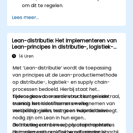
om dit te regelen.
Lees meer...
Lean-distributie: Het implementeren van
Lean-principes in distributie-, logistiek-
en supply chain-operaties
14 Uren
Met ‘Lean-distributie’ wordt de toepassing
van principes uit de Lean-productiemethode
op distributie-, logistiek- en supply chain-
processen bedoeld. Hierbij staat het
toevoegen van waarde voor klanten centraal,
Tijdens deze door een instructeur geleide
evenals het identificeren en wegnemen van
training leren deelnemers welke
verspilling – alles wat geen waarde toevoegt.
methodologieën, teams en hulpmiddelen
nodig zijn om Lean in hun eigen
distributiecentra en supply chain-operaties
De training combineert casusopdrachten,
te implementeren. Ook wordt aandacht
discussies met praktische oefeningen waarbij