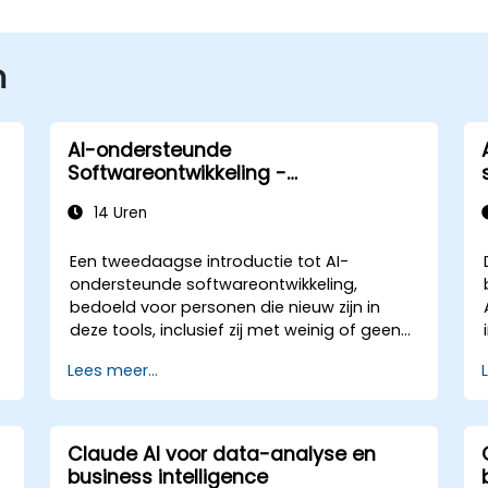
n
AI-ondersteunde
Softwareontwikkeling -
Basisprincipes
14 Uren
Een tweedaagse introductie tot AI-
ondersteunde softwareontwikkeling,
bedoeld voor personen die nieuw zijn in
deze tools, inclusief zij met weinig of geen
programmeerervaring. Het belicht hoe de
Lees meer...
tools werken, hoe u ze kunt aansturen via
prompts en hoe ze kunnen worden
toegepast bij veelvoorkomende taken: het
bouwen van een klein project vanaf nul,
Claude AI voor data-analyse en
werken binnen een bestaande codebasis
business intelligence