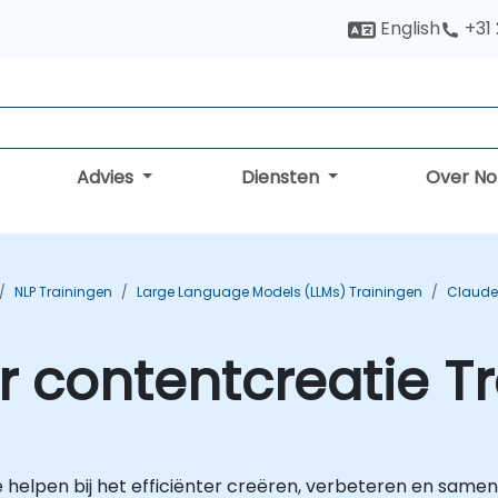
English
+31
Advies
Diensten
Over N
NLP Trainingen
Large Language Models (LLMs) Trainingen
Claude 
r contentcreatie T
e helpen bij het efficiënter creëren, verbeteren en sam