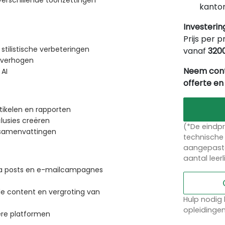
erschillende toonzettingen
kantor
Investerin
Prijs per p
tilistische verbeteringen
vanaf
320
 verhogen
Neem cont
 AI
offerte en
tikelen en rapporten
lusies creëren
(*De eindpr
e samenvattingen
technische 
aangepaste
aantal leer
dia posts en e-mailcampagnes
de content en vergroting van
Hulp nodig 
opleidinge
ere platformen