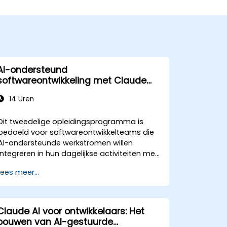
AI-ondersteund
softwareontwikkeling met Claude
Code
14 Uren
Dit tweedelige opleidingsprogramma is
bedoeld voor softwareontwikkelteams die
AI-ondersteunde werkstromen willen
integreren in hun dagelijkse activiteiten met
Claude Code.
Lees meer...
Claude AI voor ontwikkelaars: Het
bouwen van AI-gestuurde