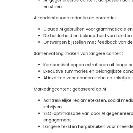
AI-gegenereerde content aanpassen aan v
en stijlen
AI-ondersteunde redactie en correcties
Claude AI gebruiken voor grammaticale en s
De helderheid en beknoptheid van teksten
Ontwerpen bijstellen met feedback van de
Samenvatting maken van langere content
Kernboodschappen extraheren uit lange ar
Executive summaries en belangrijkste conc
AI inzetten voor academische en zakelijk
Marketingcontent gebaseerd op AI
Aantrekkelijke reclameteksten, social me
schrijven
SEO-optimalisatie van door AI gegenereer
engagement
Langere teksten hergebruiken voor meerd