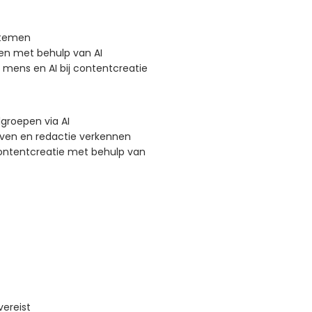
stemen
en met behulp van AI
 mens en AI bij contentcreatie
groepen via AI
jven en redactie verkennen
ontentcreatie met behulp van
ereist