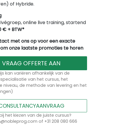
en) of Hybride.
g
rivégroep, online live training, startend
0 € + BTW*
act met ons op voor een exacte
 om onze laatste promoties te horen
VRAAG OFFERTE AAN
ijs kan variëren afhankelijk van de
specialisatie van het cursus, het
 niveau, de methode van levering en het
lingen)
CONSULTANCYAANVRAAG
bij het kiezen van de juiste cursus?
n@nobleprog.com of +31 208 080 666