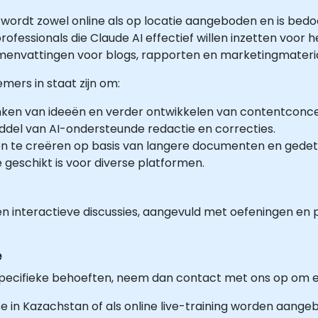
g wordt zowel online als op locatie aangeboden en is bed
rofessionals die Claude AI effectief willen inzetten voor
menvattingen voor blogs, rapporten en marketingmateria
mers in staat zijn om:
nken van ideeën en verder ontwikkelen van contentconc
ddel van AI-ondersteunde redactie en correcties.
n te creëren op basis van langere documenten en gedeta
 geschikt is voor diverse platformen.
 en interactieve discussies, aangevuld met oefeningen en 
e
 specifieke behoeften, neem dan contact met ons op om
tse in Kazachstan of als online live-training worden aange