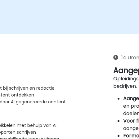
14 Ure
Aangep
Opleidings
bedrijven.
t bij schrijven en redactie
ntent ontdekken
Aange
 door AI gegenereerde content
en pra
doelen
Voor f
ikkelen met behulp van AI
aangep
pporten schrijven
Forma