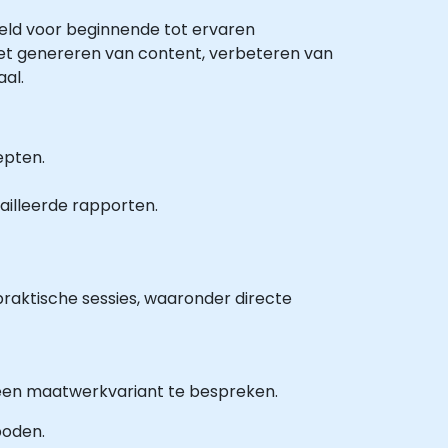
oeld voor beginnende tot ervaren
 het genereren van content, verbeteren van
al.
epten.
illeerde rapporten.
praktische sessies, waaronder directe
 een maatwerkvariant te bespreken.
boden.