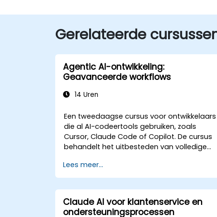
Gerelateerde cursusse
Agentic AI-ontwikkeling:
Geavanceerde workflows
14 Uren
Een tweedaagse cursus voor ontwikkelaars
die al AI-codeertools gebruiken, zoals
Cursor, Claude Code of Copilot. De cursus
behandelt het uitbesteden van volledige
taken aan agenten, het opbouwen van de
Lees meer...
personalisatielaag (Regels, AGENTS.md,
Vaardigheden, MCP, Agenten), het
verbinden en bouwen van MCP-servers, het
parallel uitvoeren van agenten en een
Claude AI voor klantenservice en
gestructureerde agentic workflow. Het
ondersteuningsprocessen