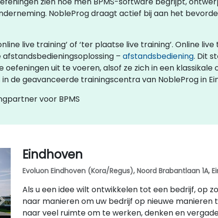
efeningen zien hoe men BPMS-software begrijpt, ontwer
nderneming. NobleProg draagt actief bij aan het bevorde
 live training’ of ‘ter plaatse live training’. Online live 
e afstandsbedieningsoplossing –
afstandsbediening
. Dit 
oefeningen uit te voeren, alsof ze zich in een klassikal
als in de geavanceerde trainingscentra van NobleProg in 
ingpartner voor BPMS
Eindhoven
Evoluon Eindhoven (Kora/Regus), Noord Brabantlaan 1A, E
Als u een idee wilt ontwikkelen tot een bedrijf, op
naar manieren om uw bedrijf op nieuwe manieren 
naar veel ruimte om te werken, denken en vergader