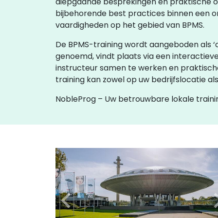
diepgaande besprekingen en praktische o
bijbehorende best practices binnen een o
vaardigheden op het gebied van BPMS.
De BPMS-training wordt aangeboden als ‘online
genoemd, vindt plaats via een interactiev
instructeur samen te werken en praktische 
training kan zowel op uw bedrijfslocatie 
NobleProg – Uw betrouwbare lokale train