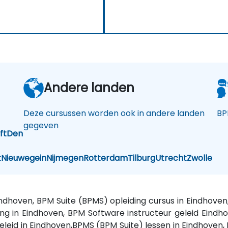
Andere landen
Deze cursussen worden ook in andere landen
BP
gegeven
ft
Den
t
Nieuwegein
Nijmegen
Rotterdam
Tilburg
Utrecht
Zwolle
indhoven, BPM Suite (BPMS) opleiding cursus in Eindhov
ng in Eindhoven, BPM Software instructeur geleid Eindh
eleid in Eindhoven,BPMS (BPM Suite) lessen in Eindhoven,