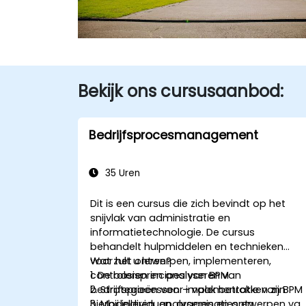
Bekijk ons cursusaanbod:
Bedrijfsprocesmanagement
35 Uren
Dit is een cursus die zich bevindt op het
snijvlak van administratie en
informatietechnologie. De cursus
behandelt hulpmiddelen en technieken
voor het ontwerpen, implementeren,
Wat zult u leren?
controleren en analyseren van
1. De basisprincipes van BPM
bedrijfsprocessen – vaak betrokken zijn
2. Strategieën voor implementatie van BPM
hierbij individuen, organisaties en
3. Modelleren, analyseren en ontwerpen va