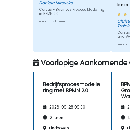
Daniela Mirevska
kunne
Cursus - Business Process Modelling
in BPMN 2.0
Christopher - 
Automatisch vertaald
Traini
Cursus
and W
Automati
Voorlopige Aankomende 
Bedrijfsprocesmodelle
BPM
ring met BPMN 2.0
Gro
Wo
2026-09-28 09:30
2
21 uren
1
Eindhoven
E