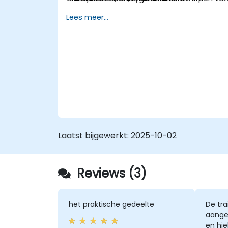
softwareapplicaties.
processen
Lees meer...
De cursus omvat praktische opdrachten.
4. Governance en bedrijfsstrategieën
Tijdens theorielessen worden onderwerpen
5. Het modelleren van processen met
behandeld, die vervolgens in de vorm van
behulp van BPMN
oefeningen worden toegepast.
6. Bedrijfsregels
Laatst bijgewerkt:
2025-10-02
Reviews (3)
het praktische gedeelte
De tra
aange
en hie