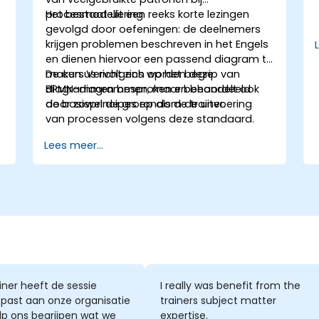
procesmodellering.
Het bestaat uit een reeks korte lezingen
gevolgd door oefeningen: de deelnemers
krijgen problemen beschreven in het Engels
en dienen hiervoor een passend diagram te
maken. Vervolgens worden deze
De cursus richt zich op het begrip van
diagrammen besproken en beoordeeld
BPMN-diagrammen, maar behandelt ook
door zowel de groep als de trainer.
de basisprincipes rondom de uitvoering
van processen volgens deze standaard.
Lees meer...
iner heeft de sessie
I really was benefit from the
past aan onze organisatie
trainers subject matter
lp ons begrijpen wat we
expertise.