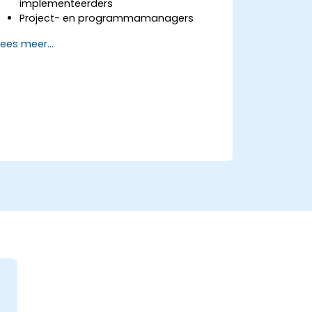
implementeerders
Project- en programmamanagers
Iedereen die betrokken is bij
Lees meer...
bedrijfsveranderingen en
transformaties.