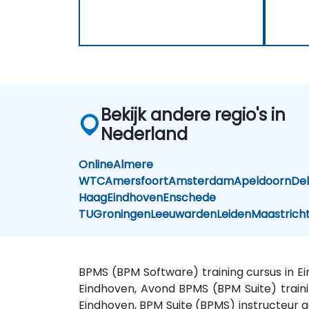
Bekijk andere regio's in
Nederland
Online
Almere
WTC
Amersfoort
Amsterdam
Apeldoorn
Del
Haag
Eindhoven
Enschede
TU
Groningen
Leeuwarden
Leiden
Maastrich
BPMS (BPM Software) training cursus in E
Eindhoven, Avond BPMS (BPM Suite) traini
Eindhoven, BPM Suite (BPMS) instructeur g