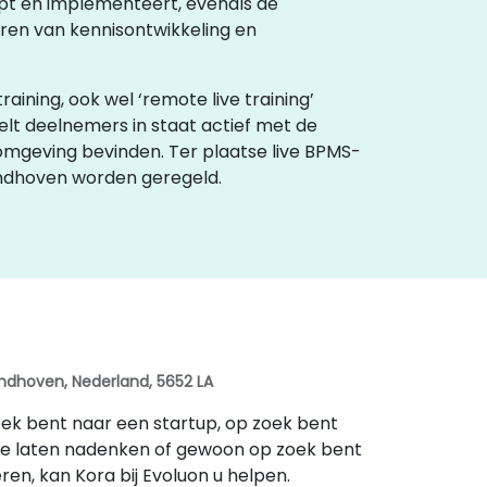
pt en implementeert, evenals de
ren van kennisontwikkeling en
training, ook wel ‘remote live training’
stelt deelnemers in staat actief met de
e omgeving bevinden. Ter plaatse live BPMS-
Eindhoven worden geregeld.
indhoven, Nederland, 5652 LA
 zoek bent naar een startup, op zoek bent
te laten nadenken of gewoon op zoek bent
en, kan Kora bij Evoluon u helpen.