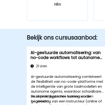
n8n
Bekijk ons cursusaanbod:
AI-gestuurde automatisering: van
no-code workflows tot autonome
agents
21 Uren
AI-gestuurde automatisering combineert
de flexibiliteit van no-code-platforms met
de intelligentie van grote taalmodellen en
autonome agents, waardoor schaalbare
en slimme systemen kunnen worden
Deze praktijkgerichte training onder
gecreëerd.
begeleiding van een instructeur (online of