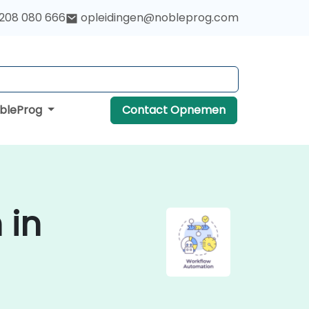
 208 080 666
opleidingen@nobleprog.com
obleProg
Contact Opnemen
 in