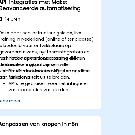
API-integraties met Make:
Geavanceerde automatisering
14 Uren
Deze door een instructeur geleide, live-
training in Nederland (online of ter plaatse)
is bedoeld voor ontwikkelaars op
gevorderd niveau, systeemintegrators en
technische operationele teams die hun
Aan het einde van deze training zullen
automatiseringsprocessen willen
deelnemers in staat zijn om:
verbeteren door externe API’s te koppelen
De API van Make te begrijpen en diens
aan Make.
functionaliteit uit te breiden.
API’s te gebruiken voor het integreren
van applicaties van derden.
Aangepaste connectors te ontwikkelen
Lees meer...
voor applicaties zonder ondersteuning.
Geavanceerde
automatiseringstechnieken toe te
passen met behulp van Make en API’s.
Aanpassen van knopen in n8n