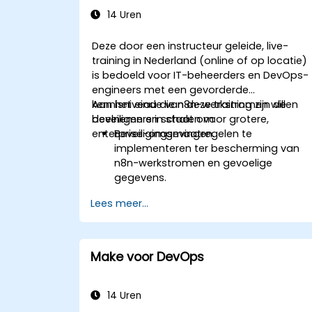
14 Uren
Deze door een instructeur geleide, live-
training in Nederland (online of op locatie)
is bedoeld voor IT-beheerders en DevOps-
engineers met een gevorderde
kennisniveau die n8n-werkstromen willen
Aan het einde van deze training zijn de
beveiligen en schalen voor grotere,
deelnemers in staat om:
enterprise-omgevingen.
Beveiligingsmaatregelen te
implementeren ter bescherming van
n8n-werkstromen en gevoelige
gegevens.
Toegangsbeheer en gebruikersbeheer
Lees meer...
voor n8n te configureren.
De prestaties en betrouwbaarheid van
n8n te optimaliseren bij grote
schaalautomatisering.
Make voor DevOps
Gewone schalingsproblemen in n8n-
werkstromen te identificeren en op te
lossen.
14 Uren