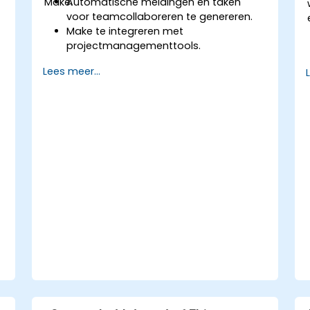
Make.
Automatische meldingen en taken
voor teamcollaboreren te genereren.
Make te integreren met
projectmanagementtools.
HR- en onboarding-processen te
Lees meer...
versnellen.
Taaktracking en rapportage via
automatisering te verbeteren.