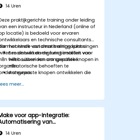
14 Uren
Deze praktijkgerichte training onder leiding
van een instructeur in Nederland (online of
op locatie) is bedoeld voor ervaren
ontwikkelaars en technische consultants
die maatwerk-automatiseringsoplossingen
Aan het einde van deze training kunt u:
willen realiseren en de functionaliteit van
Een ontwikkelomgeving instellen voor
n8n willen uitbreiden om specifieke
het bouwen van aangepaste knopen in
organisatorische behoeften te
n8n.
ondersteunen.
Aangepaste knopen ontwikkelen die
voldoen aan specifieke zakelijke
Lees meer...
vereisten.
Aangepaste knopen testen en
debuggen binnen een gecontroleerde
omgeving.
Aangepaste knopen implementeren en
Make voor app-integratie:
onderhouden voor productiegebruik.
Automatisering van
bedrijfsworkflows
14 Uren