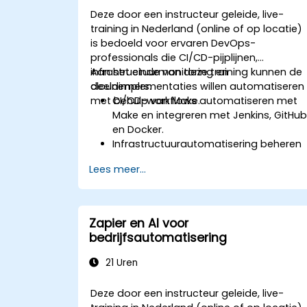
Deze door een instructeur geleide, live-
training in Nederland (online of op locatie)
is bedoeld voor ervaren DevOps-
professionals die CI/CD-pijplijnen,
infrastructuurmonitoring en
Aan het einde van deze training kunnen de
cloudimplementaties willen automatiseren
deelnemers:
met behulp van Make.
CI/CD-workflows automatiseren met
Make en integreren met Jenkins, GitHu
en Docker.
Infrastructuurautomatisering beheren
voor het provisioneren en monitoren
Lees meer...
van cloudresources.
Efficiënte workflowautomatisering
implementeren voor code-
implementatie, testing en strategieën
Zapier en AI voor
ter herstel na fouten.
bedrijfsautomatisering
Infrastructuurorchestratie
optimaliseren via Make’s
21 Uren
geavanceerde integraties.
Deze door een instructeur geleide, live-