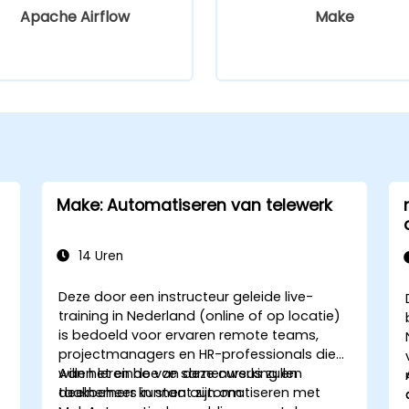
Apache Airflow
Make
Make: Automatiseren van telewerk
14 Uren
Deze door een instructeur geleide live-
training in Nederland (online of op locatie)
is bedoeld voor ervaren remote teams,
projectmanagers en HR-professionals die
willen leren hoe ze samenwerking en
Aan het einde van deze cursus zullen
taakbeheer kunnen automatiseren met
deelnemers in staat zijn om: