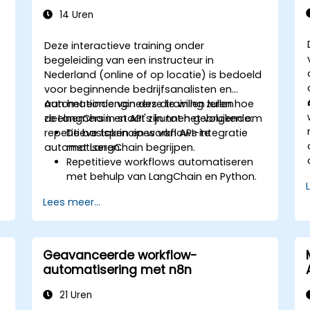
monitoren, troubleshooten en
14 Uren
optimaliseren.
Deze interactieve training onder
begeleiding van een instructeur in
Nederland (online of op locatie) is bedoeld
voor beginnende bedrijfsanalisten en
automation engineers die willen leren hoe
Aan het einde van deze training zullen
ze LangChain en API's kunnen gebruiken om
deelnemers in staat zijn tot het volgende:
repetitieve taken en workflows te
De basisprincipes van API-integratie
automatiseren.
met LangChain begrijpen.
Repetitieve workflows automatiseren
met behulp van LangChain en Python.
LangChain gebruiken om diverse API's
Lees meer...
te koppelen ten behoeve van efficiënte
bedrijfsprocessen.
Aangepaste workflows creëren en
automatiseren door middel van API’s
Geavanceerde workflow-
en de automatiseringsfuncties van
automatisering met n8n
LangChain.
21 Uren