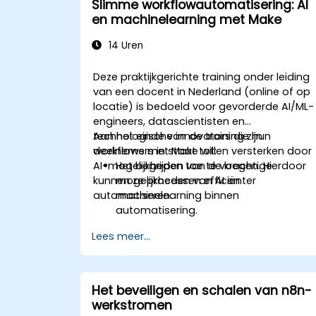
Slimme workflowautomatisering: AI
en machinelearning met Make
14 Uren
Deze praktijkgerichte training onder leiding
van een docent in Nederland (online of op
locatie) is bedoeld voor gevorderde AI/ML-
engineers, datascientisten en
technologische innovators die hun
Aan het einde van de training zijn
workflows met Make willen versterken door
deelnemers in staat tot:
AI-mogelijkheden toe te voegen. Hierdoor
Het begrijpen van de krachtige
kunnen ze processen efficiënter
mogelijkheden van AI en
automatiseren.
machinelearning binnen
automatisering.
Het integreren van AI/ML-modellen in
Lees meer...
Make-workflows via API's.
Het toepassen van sentimentanalyse,
voorspellende modellering en data-
gestuurde besluitvorming.
Het beveiligen en schalen van n8n-
Het optimaliseren en opschalen van AI
werkstromen
gebaseerde automatisatieworkflows.