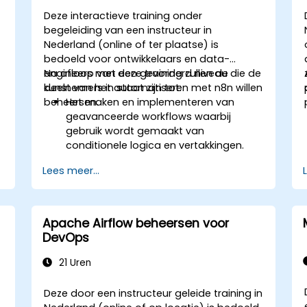
Deze interactieve training onder
begeleiding van een instructeur in
Nederland (online of ter plaatse) is
bedoeld voor ontwikkelaars en data-
engineers met een gevorderd niveau die de
Na afloop van deze training zullen de
kunst van het automatiseren met n8n willen
deelnemers in staat zijn tot:
beheersen.
Het maken en implementeren van
b
geavanceerde workflows waarbij
gebruik wordt gemaakt van
conditionele logica en vertakkingen.
Integratie met complexe API’s en
Lees meer...
externe systemen.
Het ontwikkelen en implementeren van
aangepaste knopen om de
functionaliteit van n8n uit te breiden.
Apache Airflow beheersen voor
Het optimaliseren van workflows voor
DevOps
schaalbaarheid en efficiëntie, zelfs in
omgevingen met grote hoeveelheden
21 Uren
data.
Deze door een instructeur geleide training in