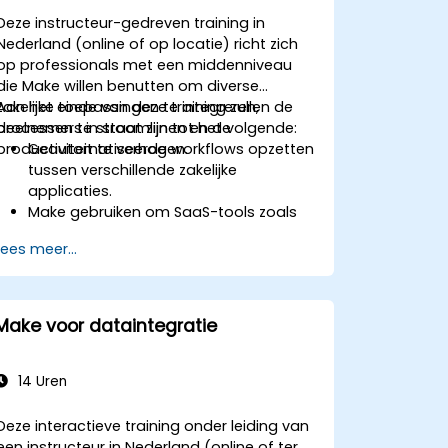
Deze instructeur-gedreven training in
Nederland (online of op locatie) richt zich
op professionals met een middenniveau
die Make willen benutten om diverse
zakelijke toepassingen te integreren,
Aan het einde van deze training zullen de
processen te stroomlijnen en de
deelnemers in staat zijn tot het volgende:
productiviteit te verhogen.
Geautomatiseerde workflows opzetten
tussen verschillende zakelijke
applicaties.
Make gebruiken om SaaS-tools zoals
Google Workspace, Slack, Trello en
Lees meer...
Stripe met elkaar te koppelen.
Meerstappenworkflows ontwerpen en
implementeren zonder code te
schrijven.
Make voor dataintegratie
Geautomatiseerde workflows
optimaliseren en eventuele fouten
oplossen.
14 Uren
Deze interactieve training onder leiding van
een instructeur in Nederland (online of ter