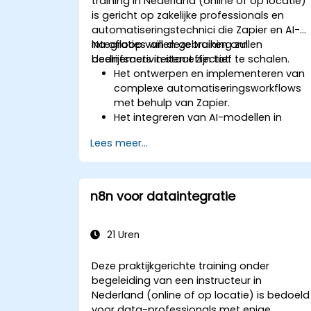
training in Nederland (online of op locatie)
is gericht op zakelijke professionals en
automatiseringstechnici die Zapier en AI-
integraties willen gebruiken om
Na afloop van deze training zullen
bedrijfsactiviteiten effectief te schalen.
deelnemers in staat zijn tot:
Het ontwerpen en implementeren van
complexe automatiseringsworkflows
met behulp van Zapier.
Het integreren van AI-modellen in
bedrijfsprocessen om voorspellende
Lees meer...
inzichten te verkrijgen.
Het optimaliseren van operaties door
het automatiseren van taken op
meerdere platformen.
n8n voor dataintegratie
Het monitoren en oplossen van
problemen in geautomatiseerde
workflows voor voortdurende
21 Uren
verbetering.
Deze praktijkgerichte training onder
begeleiding van een instructeur in
Nederland (online of op locatie) is bedoeld
voor data-professionals met enige