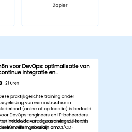
Zapier
n8n voor DevOps: optimalisatie van
continue integratie en
implementatie
21 Uren
Deze praktijkgerichte training onder
begeleiding van een instructeur in
Nederland (online of op locatie) is bedoeld
voor DevOps-engineers en IT-beheerders
met middelbare tot geavanceerde kennis
Aan het einde van deze training zullen de
die n8n willen gebruiken om CI/CD-
deelnemers in staat zijn om: