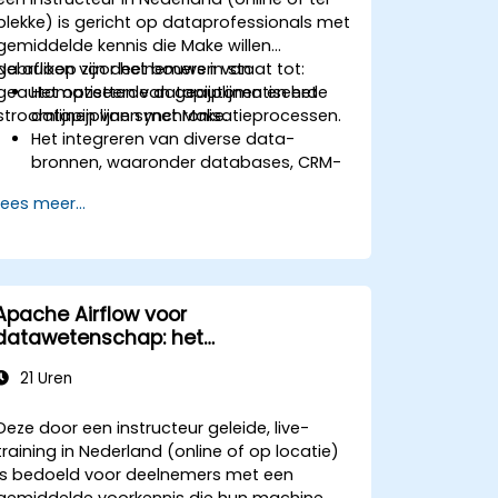
plekke) is gericht op dataprofessionals met
gemiddelde kennis die Make willen
gebruiken voor het bouwen van
Na afloop zijn deelnemers in staat tot:
geautomatiseerde datapijplijnen en het
Het opzetten van geautomatiseerde
stroomlijnen van synchronisatieprocessen.
datapijplijnen met Make.
Het integreren van diverse data-
bronnen, waaronder databases, CRM-
systemen en cloudapplicaties.
Lees meer...
Het implementeren van real-time
synchronisatie en transformatie van
data.
Het optimaliseren en oplossen van
problemen in
Apache Airflow voor
automatiseringsworkflows.
datawetenschap: het
automatiseren van machine
21 Uren
learning-pipelines
Deze door een instructeur geleide, live-
training in Nederland (online of op locatie)
is bedoeld voor deelnemers met een
gemiddelde voorkennis die hun machine