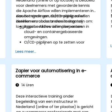
Nederland (online of op locatie) is bedoeld
voor deelnemers met gevorderde kennis
die Apache Airflow willen implementeren in
cloudomgevingen, CI/CD-pijplijnen willen
Aan het einde van deze training zullen
instellen en robuuste monitoring- en
deelnemers onder andere in staat zijn om:
loggingprocedures willen toepassen.
Apache Airflow te implementeren in
cloud- en containergebaseerde
omgevingen.
CI/CD-pijplijnen op te zetten voor
geautomatiseerd testen en uitrollen
Lees meer...
van DAG’s.
Monitoring- en loggingtools te
integreren om de betrouwbaarheid
van het systeem te verbeteren.
Zapier voor automatisering in e-
Airflow-configuraties te optimaliseren
commerce
voor prestaties en schaalbaarheid.
Beveiligingsrichtlijnen toe te passen bij
14 Uren
het beheren van workflows en
omgevingen.
Deze interactieve training onder
begeleiding van een instructeur in
Nederland (online of ter plaatse) is gericht
op e-commerce professionals met een