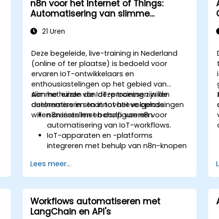
n8n voor het Internet of Things:
Automatisering van slimme
apparaten
21 Uren
Deze begeleide, live-training in Nederland
(online of ter plaatse) is bedoeld voor
ervaren IoT-ontwikkelaars en
enthousiastelingen op het gebied van
slimme huizen die IoT-processen willen
Aan het einde van deze training zijn de
automatiseren en innovatieve oplossingen
deelnemers in staat tot het volgende:
willen creëren met behulp van n8n.
n8n instellen en configureren voor
automatisering van IoT-workflows.
IoT-apparaten en -platforms
integreren met behulp van n8n-knopen
en -connectoren.
Lees meer...
Op maat gemaakte workflows
implementeren om IoT-taken en -
processen te automatiseren.
IoT-protocollen zoals MQTT en REST
Workflows automatiseren met
-
API's gebruiken binnen n8n-workflows.
LangChain en API's
IoT-automatiseringworkflows