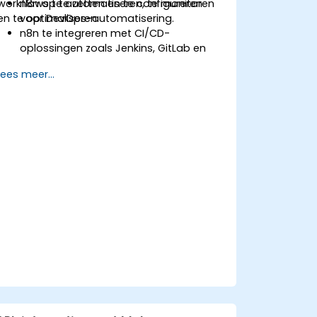
workflows te automatiseren, te monitoren
n8n op te zetten en te configureren
en te optimaliseren.
voor DevOps-automatisering.
n8n te integreren met CI/CD-
oplossingen zoals Jenkins, GitLab en
GitHub Actions.
Lees meer...
Bouw-, test- en
implementatieworkflows te
automatiseren via n8n.
CI/CD-pipelines te monitoren en
problemen op te lossen met behulp
van de dashboards van n8n.
DevOps-workflows uit te breiden met
eigen aangepaste n8n-knooppunten
en scripts.