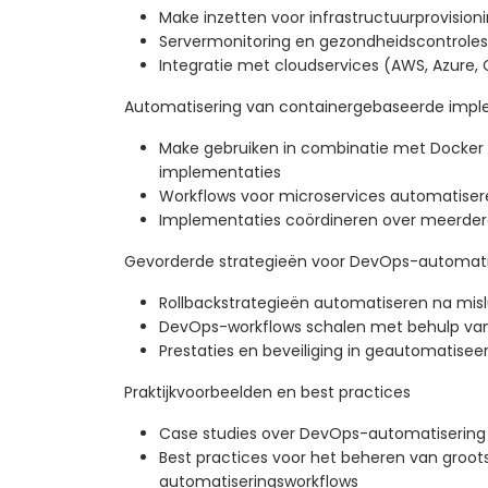
Make inzetten voor infrastructuurprovision
Servermonitoring en gezondheidscontrole
Integratie met cloudservices (AWS, Azure,
Automatisering van containergebaseerde impl
Make gebruiken in combinatie met Docker 
implementaties
Workflows voor microservices automatiser
Implementaties coördineren over meerde
Gevorderde strategieën voor DevOps-automati
Rollbackstrategieën automatiseren na mis
DevOps-workflows schalen met behulp van 
Prestaties en beveiliging in geautomatisee
Praktijkvoorbeelden en best practices
Case studies over DevOps-automatiserin
Best practices voor het beheren van groot
automatiseringsworkflows