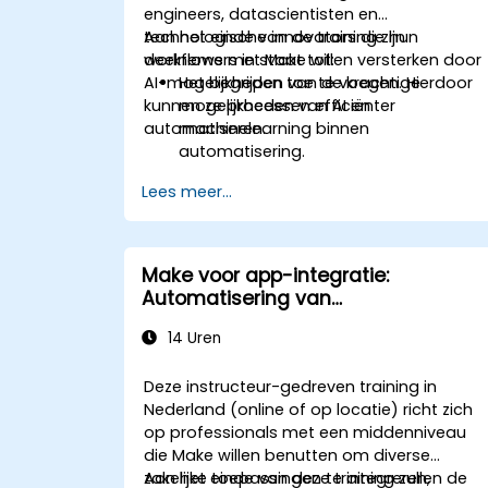
engineers, datascientisten en
technologische innovators die hun
Aan het einde van de training zijn
workflows met Make willen versterken door
deelnemers in staat tot:
AI-mogelijkheden toe te voegen. Hierdoor
Het begrijpen van de krachtige
kunnen ze processen efficiënter
mogelijkheden van AI en
automatiseren.
machinelearning binnen
automatisering.
Het integreren van AI/ML-modellen in
Lees meer...
Make-workflows via API's.
Het toepassen van sentimentanalyse,
voorspellende modellering en data-
gestuurde besluitvorming.
Make voor app-integratie:
Het optimaliseren en opschalen van AI
Automatisering van
gebaseerde automatisatieworkflows.
bedrijfsworkflows
14 Uren
Deze instructeur-gedreven training in
Nederland (online of op locatie) richt zich
op professionals met een middenniveau
die Make willen benutten om diverse
zakelijke toepassingen te integreren,
Aan het einde van deze training zullen de