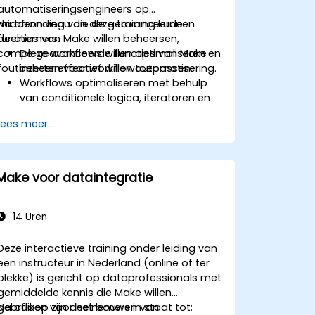
automatiseringsengineers op
middenniveau die de geavanceerde
Na afronding van deze training kunnen
functies van Make willen beheersen,
deelnemers:
complexe workflows willen optimaliseren en
De geavanceerde functies van Make
foutbeheer effectief willen toepassen.
inzetten voor workflowautomatisering.
Workflows optimaliseren met behulp
van conditionele logica, iteratoren en
foutbeheer.
Lees meer...
Meerdere applicaties integreren voor
naadloze automatisering.
Workflows monitoren en problemen
oplossen om de maximale efficiëntie
Make voor dataintegratie
te bereiken.
Best practices toepassen bij het
schalen van
14 Uren
workflowautomatiseringsoplossingen.
Deze interactieve training onder leiding van
een instructeur in Nederland (online of ter
plekke) is gericht op dataprofessionals met
gemiddelde kennis die Make willen
gebruiken voor het bouwen van
Na afloop zijn deelnemers in staat tot: