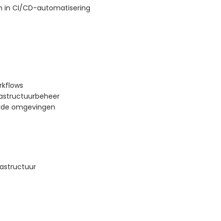
 in CI/CD-automatisering
rkflows
rastructuurbeheer
erde omgevingen
astructuur