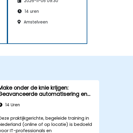
2026-11-05 09:30
14 uren
Amstelveen
Make onder de knie krijgen:
Geavanceerde automatisering en
optimalisatie van workflows
14 Uren
Deze praktijkgerichte, begeleide training in
Nederland (online of op locatie) is bedoeld
voor IT-professionals en