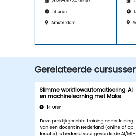
2026-09-24 09:30
2
14 uren
1
Amsterdam
W
Gerelateerde cursusse
Slimme workflowautomatisering: AI
en machinelearning met Make
14 Uren
Deze praktijkgerichte training onder leiding
van een docent in Nederland (online of op
locatie) is bedoeld voor gevorderde AI/ML-