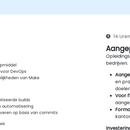
14 Ure
Aangep
Opleidings
bedrijven.
lpmiddel
n voor DevOps
Aange
elijkheden van Make
en pra
doelen
Voor f
iseerde builds
aangep
n automatisering
Forma
tiveren op basis van commits
kantor
ows
Investerin