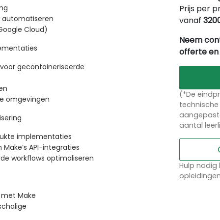
Prijs per p
ing
s automatiseren
vanaf
320
 Google Cloud)
Neem cont
ementaties
offerte en
voor gecontaineriseerde
en
(*De eindpr
re omgevingen
technische 
aangepaste
sering
aantal leer
lukte implementaties
Make’s API-integraties
rde workflows optimaliseren
Hulp nodig 
opleidinge
g met Make
schalige