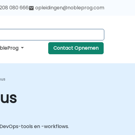
 208 080 666
opleidingen@nobleprog.com
obleProg
Contact Opnemen
sus
sus
 DevOps-tools en -workflows.