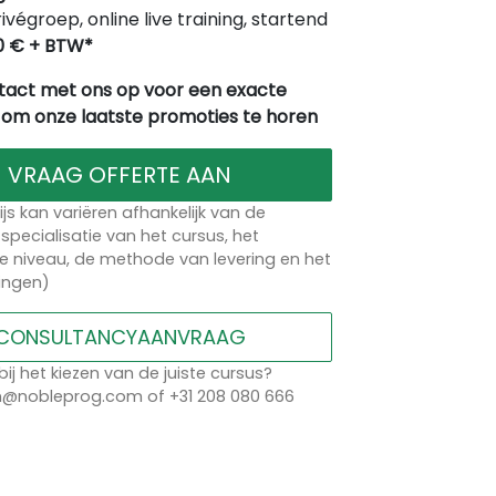
rivégroep, online live training, startend
0 € + BTW*
act met ons op voor een exacte
 om onze laatste promoties te horen
VRAAG OFFERTE AAN
ijs kan variëren afhankelijk van de
specialisatie van het cursus, het
 niveau, de methode van levering en het
lingen)
CONSULTANCYAANVRAAG
bij het kiezen van de juiste cursus?
n@nobleprog.com of +31 208 080 666