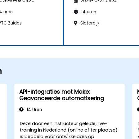
026-10-08 09:30
2026-10-22 09:30
4 uren
14 uren
TC Zuidas
Sloterdijk
n
API-integraties met Make:
Geavanceerde automatisering
14 Uren
Deze door een instructeur geleide, live-
training in Nederland (online of ter plaatse)
is bedoeld voor ontwikkelaars op