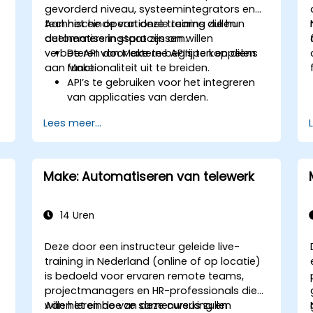
gevorderd niveau, systeemintegrators en
technische operationele teams die hun
Aan het einde van deze training zullen
automatiseringsprocessen willen
deelnemers in staat zijn om:
verbeteren door externe API’s te koppelen
De API van Make te begrijpen en diens
aan Make.
functionaliteit uit te breiden.
API’s te gebruiken voor het integreren
van applicaties van derden.
Aangepaste connectors te ontwikkelen
Lees meer...
voor applicaties zonder ondersteuning.
Geavanceerde
automatiseringstechnieken toe te
passen met behulp van Make en API’s.
Make: Automatiseren van telewerk
-
14 Uren
Deze door een instructeur geleide live-
training in Nederland (online of op locatie)
is bedoeld voor ervaren remote teams,
projectmanagers en HR-professionals die
willen leren hoe ze samenwerking en
Aan het einde van deze cursus zullen