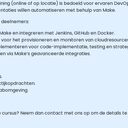
ining (online of op locatie) is bedoeld voor ervaren DevO
ntaties willen automatiseren met behulp van Make.
e deelnemers:
ake en integreren met Jenkins, GitHub en Docker.
 voor het provisioneren en monitoren van cloudresources
lementeren voor code-implementatie, testing en strategi
ren via Make’s geavanceerde integraties.
s.
tijkopdrachten.
-labomgeving.
e cursus? Neem dan contact met ons op om de details te