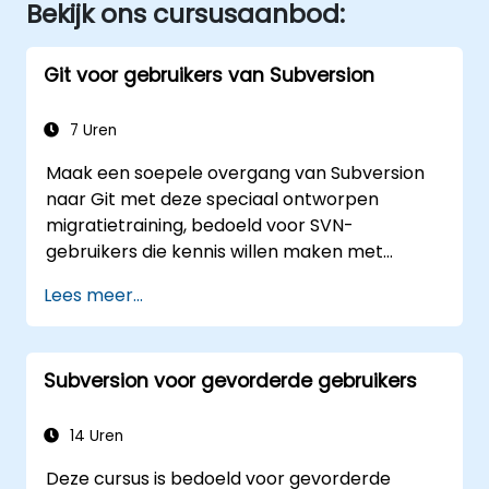
Bekijk ons cursusaanbod:
Git voor gebruikers van Subversion
7 Uren
Maak een soepele overgang van Subversion
naar Git met deze speciaal ontworpen
migratietraining, bedoeld voor SVN-
gebruikers die kennis willen maken met
gedistribueerde versiebeheersystemen. In
Lees meer...
deze praktijkgerichte cursus worden de
basisconcepten van Git behandeld, evenals
dagelijkse werkprocessen, geavanceerde
Subversion voor gevorderde gebruikers
strategieën voor het aanmaken en
samenvoegen van branches, complete
migratieprocedures, de interne werking van
14 Uren
Git en praktische tips voor integratie.
Deze cursus is bedoeld voor gevorderde
Hierdoor kunnen ontwikkelaars