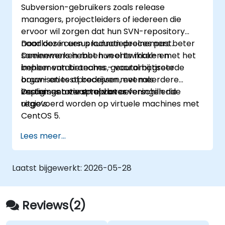
Subversion-gebruikers zoals release
veelvoorkomende valkuilen vermijden en
managers, projectleiders of iedereen die
vertrouwd en efficiënt moderne DVCS-
ervoor wil zorgen dat hun SVN-repository
werkwijzen toepassen, waardoor
naadloos in een productieproces past.
Door deze cursus kunnen deelnemers beter
samenwerking en sneller
Deelnemers hebben veel te maken met het
samenwerken met hun ontwikkel- en
softwareontwikkelen mogelijk worden.
beheer van branches, geautomatiseerde
implementatieteams – vooral bij grote
bouw- en testprocessen, evenals
organisaties of bedrijven met meerdere
implementatie en updates.
vestigingen verspreid over verschillende
De cursus omvat tal van oefeningen die
regio’s.
uitgevoerd worden op virtuele machines met
CentOS 5.
Lees meer...
Laatst bijgewerkt:
2026-05-28
Reviews(2)