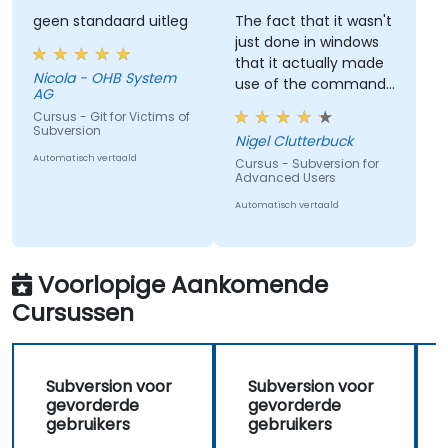
geen standaard uitleg
The fact that it wasn't
just done in windows
that it actually made
Nicola - OHB System
use of the command
AG
line as we may not
Cursus - Git for Victims of
always have windows
Subversion
Nigel Clutterbuck
to work with.
Automatisch vertaald
Cursus - Subversion for
Advanced Users
Automatisch vertaald
Voorlopige Aankomende
Cursussen
Subversion voor
Subversion voor
gevorderde
gevorderde
gebruikers
gebruikers