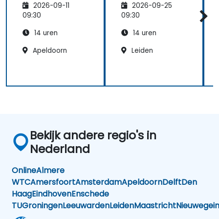
2026-09-11
2026-09-25
09:30
09:30
14 uren
14 uren
Apeldoorn
Leiden
Bekijk andere regio's in
Nederland
Online
Almere
WTC
Amersfoort
Amsterdam
Apeldoorn
Delft
Den
Haag
Eindhoven
Enschede
TU
Groningen
Leeuwarden
Leiden
Maastricht
Nieuwegei