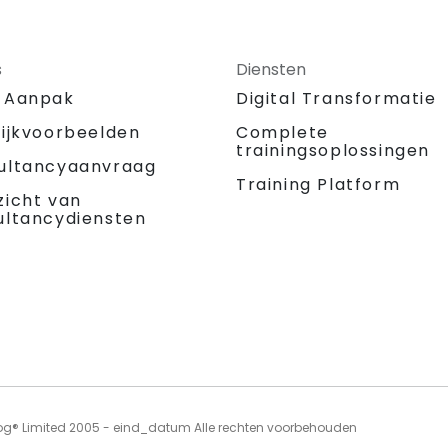
s
Diensten
 Aanpak
Digital Transformatie
tijkvoorbeelden
Complete
trainingsoplossingen
ultancyaanvraag
Training Platform
zicht van
ultancydiensten
og® Limited 2005 - eind_datum Alle rechten voorbehouden