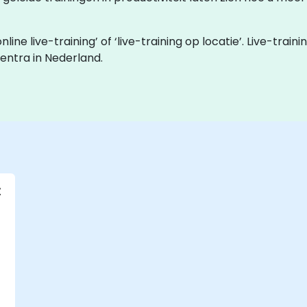
e live-training’ of ‘live-training op locatie’. Live-traini
entra in Nederland.
t