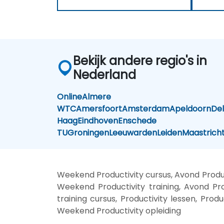
Bekijk andere regio's in
Nederland
Online
Almere
WTC
Amersfoort
Amsterdam
Apeldoorn
Del
Haag
Eindhoven
Enschede
TU
Groningen
Leeuwarden
Leiden
Maastrich
Weekend Productivity cursus, Avond Product
Weekend Productivity training, Avond Produ
training cursus, Productivity lessen, Produ
Weekend Productivity opleiding