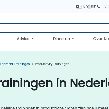
English
+31
Advies
Diensten
Over N
elopment Trainingen
Productivity Trainingen
Trainingen in Neder
 geleide trainingen in productiviteit laten zien hoe u meer