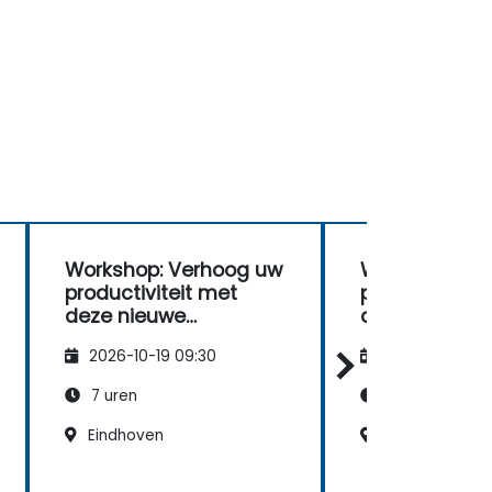
Workshop: Verhoog uw
Workshop: Ve
productiviteit met
productivitei
deze nieuwe
deze nieuwe
methode!
methode!
2026-10-19 09:30
2026-11-02 09
7 uren
7 uren
Eindhoven
Maastricht