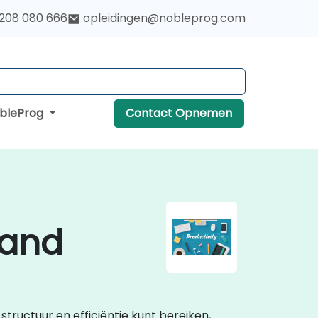
 208 080 666
opleidingen@nobleprog.com
obleProg
Contact Opnemen
land
 structuur en efficiëntie kunt bereiken,