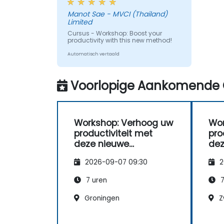
en ik kon echt zien dat het
Manot Sae - MVCI (Thailand)
stellen van SMART-doelen bijna
Limited
alles raakt, zoals Financiën,
Cursus - Workshop: Boost your
Sociaal Leven, Carrière en
productivity with this new method!
Persoonlijke Ontwikkeling.
Automatisch vertaald
Voorlopige Aankomende 
Workshop: Verhoog uw
Wor
productiviteit met
pro
deze nieuwe
dez
methode!
me
2026-09-07 09:30
2
7 uren
7
Groningen
Z