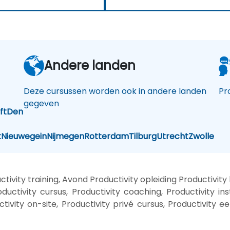
Andere landen
Deze cursussen worden ook in andere landen
Pr
gegeven
ft
Den
t
Nieuwegein
Nijmegen
Rotterdam
Tilburg
Utrecht
Zwolle
ivity training, Avond Productivity opleiding Productivity 
ctivity cursus, Productivity coaching, Productivity inst
ctivity on-site, Productivity privé cursus, Productivity e