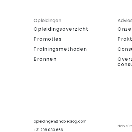
Opleidingen
Advie
Opleidingsoverzicht
Onze
Promoties
Prak
Trainingsmethoden
Cons
Bronnen
Over
cons
opleidingen@nobleprog.com
NoblePr
+31 208 080 666