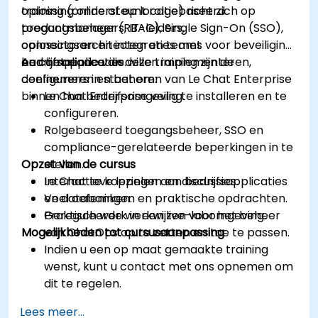
oplossing ondersteunt rolgebaseerd
training (online of op locatie) richt zich op
toegangsbeheer (RBAC), Single Sign-On (SSO),
productmanagers, IT-leiders,
connectoren en integraties met
oplossingsarchitecten en teams voor beveiliging
bedrijfsapplicaties.
en compliance die willen implementeren,
Aan het einde van deze training zijn de
configureren en beheren van Le Chat Enterprise
deelnemers in staat om:
binnen hun bedrijfsomgeving.
Le Chat Enterprise veilig te installeren en te
configureren.
Rolgebaseerd toegangsbeheer, SSO en
compliance-gerelateerde beperkingen in te
Opzet van de cursus
stellen.
Le Chat te koppelen aan bedrijfsapplicaties
Interactieve lezingen en discussies.
en databanken.
Veel oefeningen en praktische opdrachten.
Gereguleerde werkwijzen voor het beheer
Praktisch werk in een live-labomgeving.
Mogelijkheden tot cursusaanpassing
van ChatOps op te zetten en toe te passen.
Indien u een op maat gemaakte training
wenst, kunt u contact met ons opnemen om
dit te regelen.
Lees meer...