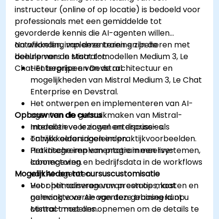
instructeur (online of op locatie) is bedoeld voor
professionals met een gemiddelde tot
gevorderde kennis die AI-agenten willen
ontwikkelen, implementeren en beheren met
Na afronding van deze training zijn de
behulp van de Mistral-modellen Medium 3, Le
deelnemers in staat tot:
Chat Enterprise en Devstral.
Het begrijpen van de architectuur en
mogelijkheden van Mistral Medium 3, Le Chat
Enterprise en Devstral.
Het ontwerpen en implementeren van AI-
Opbouw van de cursus
agenten die gebruikmaken van Mistral-
modellen voor zowel enterprise- als
Interactieve lezingen en discussies.
ontwikkelaarsdoeleinden.
Talrijke oefeningen en praktijkvoorbeelden.
Het integreren van programmeersystemen,
Praktische implementatie in een live-
connectoren en bedrijfsdata in de workflows
labomgeving.
Mogelijkheden tot cursuscustomisatie
van AI-agenten.
Het optimaliseren van prestaties, kosten en
Voor het aanvragen van een op maat
naleving voor AI-agenten gebaseerd op
gemaakte versie van deze training kunt u
Mistral-modellen.
contact met ons opnemen om de details te