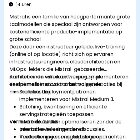
kostenoptimalisatie)
14 Uren
Mistral is een familie van hoogperformante grote
taalmodellen die speciaal zijn ontworpen voor
kostenefficiënte productie-implementatie op
grote schaal.
Deze door een instructeur geleide, live-training
(online of op locatie) richt zich op ervaren
infrastructuurengineers, cloudarchitecten en
MLOps-leiders die Mistral-gebaseerde
architecturen willen ontwerpen, implementeren
Aan het einde van deze training zijn de
en optimaliseren voor maximale prestaties bij
deelnemers in staat tot het volgende:
minimale kosten.
Scalable deploymentpatronen
implementeren voor Mistral Medium 3.
Batching, kwantisering en efficiënte
servingstrategieën toepassen.
Vorm van de cursus
Inferencekosten optimaliseren zonder de
prestaties te verminderen.
Interactieve lezingen en discussies.
Productierijpe servingtopologieën
Veel oefeningen en praktische opdrachten.