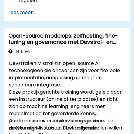
regelen.
Lees meer...
Open-source modelops: zelfhosting, fine-
tuning en governance met Devstral- en
Mistral-modellen
14 Uren
Devstral en Mistral zijn open-source AI-
technologieën die ontworpen zijn voor flexibele
implementatie, aanpassing op maat en
schaalbare integratie.
Deze praktijkgerichte training wordt geleid door
een instructeur (online of ter plaatse) en richt
zich op machine learning-engineers met
middelmatige tot gevorderde kennis,
platformteams en onderzoeksingenieurs die
Aan het einde van deze training zijn de
zelfstandig Mistral- en Devstral-modellen willen
deelnemers in staat tot het volgende: