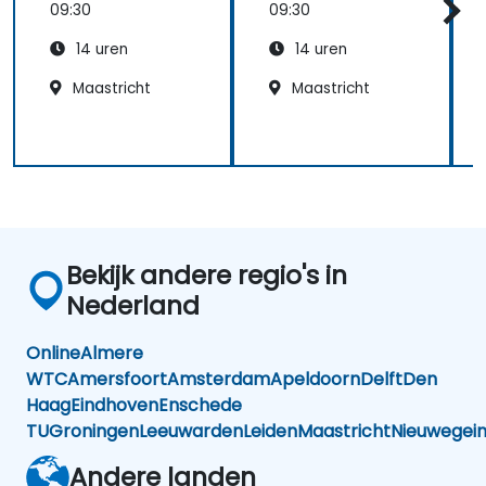
Devstral- en
09:30
09:30
Mistral-
14 uren
14 uren
modellen
Maastricht
Maastricht
Bekijk andere regio's in
Nederland
Online
Almere
WTC
Amersfoort
Amsterdam
Apeldoorn
Delft
Den
Haag
Eindhoven
Enschede
TU
Groningen
Leeuwarden
Leiden
Maastricht
Nieuwegei
Andere landen