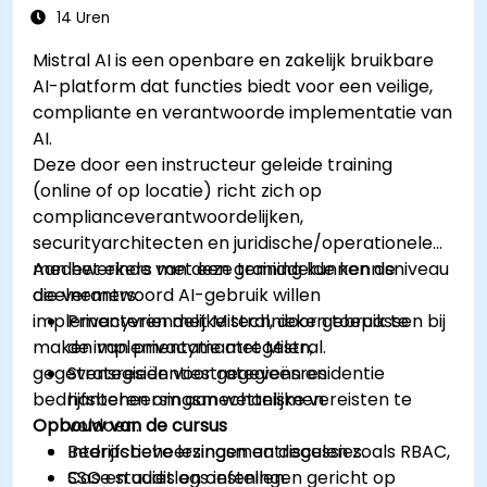
14 Uren
Mistral AI is een openbare en zakelijk bruikbare
AI-platform dat functies biedt voor een veilige,
compliante en verantwoorde implementatie van
AI.
Deze door een instructeur geleide training
(online of op locatie) richt zich op
complianceverantwoordelijken,
securityarchitecten en juridische/operationele
medewerkers met een gemiddelde kennisniveau
Aan het einde van deze training kunnen de
die verantwoord AI-gebruik willen
deelnemers:
implementeren met Mistral, door gebruik te
Privacyvriendelijke technieken toepassen bij
maken van privacymaatregelen,
de implementatie met Mistral.
gegevensresidentiestrategieën en
Strategieën voor gegevensresidentie
bedrijfsbeheersingsmechanismen.
hanteren om aan wettelijke vereisten te
Opbouw van de cursus
voldoen.
Bedrijfsbeheersingsmaatregelen zoals RBAC,
Interactieve lezingen en discussies.
SSO en auditlogs instellen.
Case studies en oefeningen gericht op