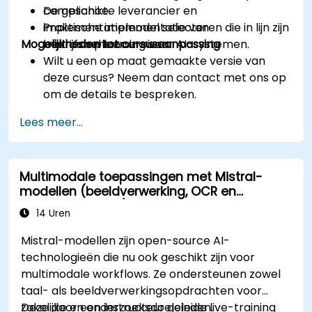
De geschikte leverancier en
compliance.
implementatiemodel selecteren die in lijn zijn
Praktische implementatie van
Mogelijkheden tot cursusaanpassing
met compliance-eisen.
bedrijfsbeheersing voor AI-systemen.
Wilt u een op maat gemaakte versie van
deze cursus? Neem dan contact met ons op
om de details te bespreken.
Lees meer...
Multimodale toepassingen met Mistral-
modellen (beeldverwerking, OCR en
documentbegrip)
14 Uren
Mistral-modellen zijn open-source AI-
technologieën die nu ook geschikt zijn voor
multimodale workflows. Ze ondersteunen zowel
taal- als beeldverwerkingsopdrachten voor
zakelijke en onderzoeksdoeleinden.
Deze door een instructeur geleide live-training