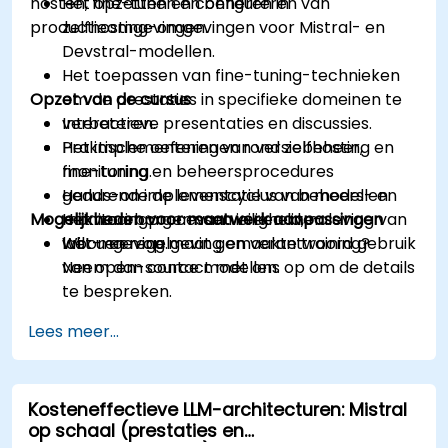
hosten, fine-tunen en beheren in
Het opzetten en configureren van
productieomgevingen.
zelfhosting-omgevingen voor Mistral- en
Devstral-modellen.
Het toepassen van fine-tuning-technieken
Opzet van de cursus
om de prestaties in specifieke domeinen te
verbeteren.
Interactieve presentaties en discussies.
Het implementeren van versiebeheer,
Praktische oefeningen rond zelfhosting en
monitoring en beheersprocedures
fine-tuning.
gedurende de levenscyclus van modellen.
Hands-on implementatie van beheers- en
Mogelijkheden voor maatwerk aanpassingen
Het waarborgen van veiligheid, naleving van
monitoringprocessen in een live-
wet- en regelgeving en verantwoord gebruik
labomgeving.
Wilt u een op maat gemaakte training?
van open-source modellen.
Neem dan contact met ons op om de details
te bespreken.
Lees meer...
Kosteneffectieve LLM-architecturen: Mistral
op schaal (prestaties en