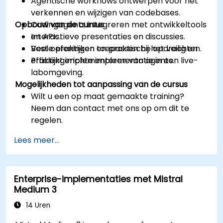
Agentische workflows ontwerpen voor het
verkennen en wijzigen van codebases.
Opbouw van de cursus
Codingagents integreren met ontwikkeltools
en APIs.
Interactieve presentaties en discussies.
Beste praktijken toepassen bij het veilig en
Veel oefeningen en praktische opdrachten.
efficiënt implementeren van agents.
Praktijkgerichte implementatie in een live-
labomgeving.
Mogelijkheden tot aanpassing van de cursus
Wilt u een op maat gemaakte training?
Neem dan contact met ons op om dit te
regelen.
Lees meer...
Enterprise-implementaties met Mistral
Medium 3
14 Uren