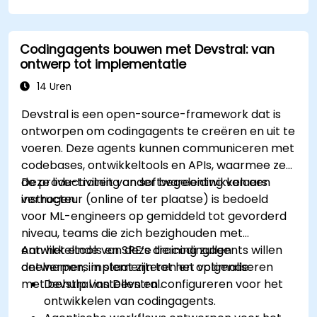
Codingagents bouwen met Devstral: van
ontwerp tot implementatie
14 Uren
Devstral is een open-source-framework dat is
ontworpen om codingagents te creëren en uit te
voeren. Deze agents kunnen communiceren met
codebases, ontwikkeltools en APIs, waarmee ze
de productiviteit van softwareontwikkelaars
Deze live-training onder begeleiding van een
verhogen.
instructeur (online of ter plaatse) is bedoeld
voor ML-engineers op gemiddeld tot gevorderd
niveau, teams die zich bezighouden met
ontwikkeltools en SRE’s die codingagents willen
Aan het einde van deze training zullen
ontwerpen, implementeren en optimaliseren
deelnemers in staat zijn tot het volgende:
met behulp van Devstral.
Devstral instellen en configureren voor het
ontwikkelen van codingagents.