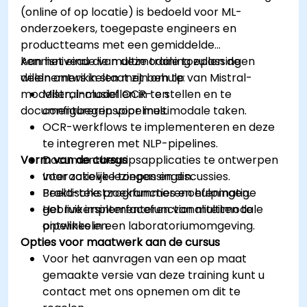
(online of op locatie) is bedoeld voor ML-
onderzoekers, toegepaste engineers en
productteams met een gemiddelde
kennisniveau die multimodale toepassingen
Aan het einde van deze training zullen de
willen ontwikkelen met behulp van Mistral-
deelnemers in staat zijn om te:
modellen, inclusief OCR- en
Mistral-modellen in te stellen en te
documentbegripspipelines.
configureren voor multimodale taken.
OCR-werkflows te implementeren en deze
te integreren met NLP-pipelines.
Vorm van de cursus
Documentbegripsapplicaties te ontwerpen
voor zakelijke toepassingen.
Interactieve lezingen en discussies.
Beeld-tekstzoekfuncties en hulpmatige
Praktische programmerenoefeningen.
gebruikersinterfacefunctionaliteiten te
Het live implementeren van multimodale
ontwikkelen.
pipelines in een laboratoriumomgeving.
Opties voor maatwerk aan de cursus
Voor het aanvragen van een op maat
gemaakte versie van deze training kunt u
contact met ons opnemen om dit te