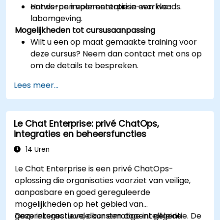
ontwerpen voor enterprise-workloads.
Hands-on implementatie in een live-
labomgeving.
Mogelijkheden tot cursusaanpassing
Wilt u een op maat gemaakte training voor
deze cursus? Neem dan contact met ons op
om de details te bespreken.
Lees meer...
Le Chat Enterprise: privé ChatOps,
integraties en beheersfuncties
14 Uren
Le Chat Enterprise is een privé ChatOps-
oplossing die organisaties voorziet van veilige,
aanpasbare en goed gereguleerde
mogelijkheden op het gebied van
gespreksgestuurde kunstmatige intelligentie. De
Deze interactieve, door een docent geleide