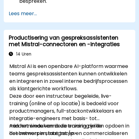
bespreken.
Lees meer...
Productisering van gespreksassistenten
met Mistral-connectoren en -integraties
14 Uren
Mistral AI is een openbare AI-platform waarmee
teams gespreksassistenten kunnen ontwikkelen
en integreren in zowel interne bedrijfsprocessen
als klantgerichte workflows.
Deze door een instructeur begeleide, live-
training (online of op locatie) is bedoeld voor
productmanagers, full-stackontwikkelaars en
integratie-engineers met basis- tot
middenniveaukennis die ervaring willen opdoen in
Aan het einde van deze training zijn de
het ontwerpen, integreren en commercialiseren
deelnemers in staat tot:/p>