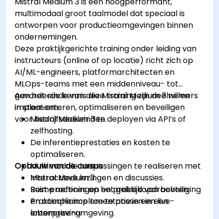
Mistral Medium 3 is een hoogperformant,
multimodaal groot taalmodel dat speciaal is
ontworpen voor productieomgevingen binnen
ondernemingen.
Deze praktijkgerichte training onder leiding van
instructeurs (online of op locatie) richt zich op
AI/ML-engineers, platformarchitecten en
MLOps-teams met een middenniveau- tot
gevorderde kennis die Mistral Medium 3 willen
Aan het einde van deze training zijn deelnemers
implementeren, optimaliseren en beveiligen
in staat om:
voor bedrijfsdoeleinden.
Mistral Medium 3 te deployen via API’s of
zelfhosting.
De inferentieprestaties en kosten te
optimaliseren.
Opbouw van de cursus
Multimodale toepassingen te realiseren met
Mistral Medium 3.
Interactieve lezingen en discussies.
Best practices op het gebied van beveiliging
Ruime oefeningen en praktijkopdrachten.
en compliance toe te passen in een
Praktische implementatie in een live-
enterprise-omgeving.
labomgeving.