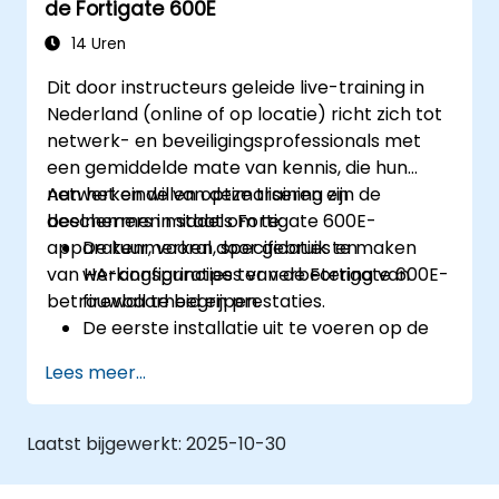
de Fortigate 600E
en hoe dit helpt om moderne
cybersecurityuitdagingen aan te pakken.
14 Uren
Dit door instructeurs geleide live-training in
Nederland (online of op locatie) richt zich tot
netwerk- en beveiligingsprofessionals met
een gemiddelde mate van kennis, die hun
netwerken willen optimaliseren en
Aan het einde van deze training zijn de
beschermen middels Fortigate 600E-
deelnemers in staat om te:
apparatuur, vooral door gebruik te maken
De kenmerken, specificaties en
van HA-configuraties ter verbetering van
werkingsprincipes van de Fortigate 600E-
betrouwbaarheid en prestaties.
firewall te begrijpen.
De eerste installatie uit te voeren op de
Fortigate 600E, inclusief basisconfiguratie
Lees meer...
zoals het instellen van interfaces, routing
en beginnende firewallbeleidsregels.
Geavanceerde beveiligingsfuncties te
Laatst bijgewerkt:
2025-10-30
configureren en te beheren, waaronder
SSL VPN, gebruikersauthenticatie,