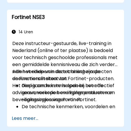
Geavanceerde beveiligingsmaatregelen
zoals IPS, antivirusbescherming,
Fortinet NSE3
webfiltering en dreigingsbeheer
implementeren en beheren.
Netwerkactiviteiten monitoren, logs
14 Uren
analyseren en rapporten opstellen voor
Deze instructeur-gestuurde, live-training in
controle- en compliancedoeleinden.
Nederland (online of ter plaatse) is bedoeld
voor technisch geschoolde professionals met
een gemiddelde kennisniveau die zich verder
willen verdiepen in de technische aspecten
Aan het einde van deze training zijn de
en functionaliteiten van Fortinet-producten.
deelnemers in staat tot:
Het doel is om hen te helpen bij het effectief
Diepgaande kennis opdoen over de
adviseren, verkopen en implementeren van
geavanceerde beveiligingsproducten en
beveiligingsoplossingen van Fortinet.
-oplossingen van Fortinet.
De technische kenmerken, voordelen en
toepassingsscenario’s begrijpen van elk
Lees meer...
belangrijk Fortinet-product.
Fortinet-oplossingen configureren,