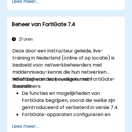
Lees meer...
Praktische ervaring op te doen met
basisconfiguratie- en beheertaken.
Veiligheidsbeleid, NAT en VPN's te
Beheer van FortiGate 7.4
begrijpen.
Het monitoren en onderhouden van
FortiGate 1100E te leren.
21 Uren
Deze door een instructeur geleide, live-
training in Nederland (online of op locatie) is
bedoeld voor netwerkbeheerders met
middenniveau-kennis die hun netwerken
willen beheren en beveiligen met FortiGate-
Na afloop van deze cursus kunnen
firewalls.
deelnemers:
De functies en mogelijkheden van
FortiGate begrijpen, vooral die welke zijn
geïntroduceerd of verbeterd in versie 7.4.
FortiGate-apparaten configureren en
beheren, evenals geavanceerde
Lees meer...
beveiligingsfuncties toepassen.