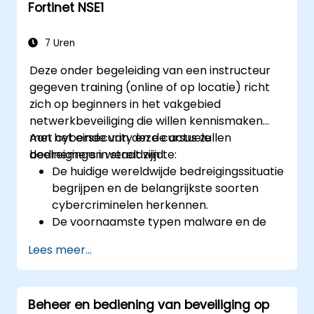
Fortinet NSE1
Fortinet-oplossingen begrijpen, zodat een
gecoördineerde reactie op
cyberincidenten mogelijk wordt.
7 Uren
Deze onder begeleiding van een instructeur
gegeven training (online of op locatie) richt
zich op beginners in het vakgebied
netwerkbeveiliging die willen kennismaken
met cybersecurity en de actuele
Aan het einde van deze cursus zullen
bedreigingen wereldwijd.
deelnemers in staat zijn te:
De huidige wereldwijde bedreigingssituatie
begrijpen en de belangrijkste soorten
cybercriminelen herkennen.
De voornaamste typen malware en de
werking van cyberaanvallen identificeren.
Lees meer...
De basisprincipes van netwerkbeveiliging
en het belang van een meerdelige
beveiligingsbenadering begrijpen.
Beheer en bediening van beveiliging op
Meer leren over Fortinet's Security Fabric