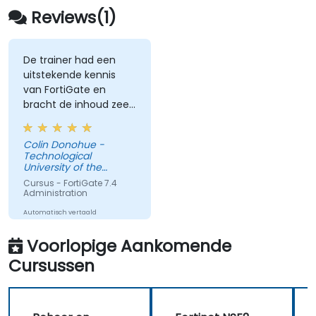
antivirus, IPS, webfiltering en anti-
Reviews(1)
malware, zodat verschillende soorten
netwerkdreigingen kunnen worden
afgeslagen.
De trainer had een
uitstekende kennis
Veelvoorkomende problemen in HA-
van FortiGate en
opstellingen op te lossen en HA-
bracht de inhoud zeer
omgevingen efficiënt te beheren.
goed over. Hartelijk
dank aan Soroush.
Colin Donohue -
Technological
University of the
Shannon: Midlands
Cursus - FortiGate 7.4
Midwest
Administration
Automatisch vertaald
Voorlopige Aankomende
Cursussen