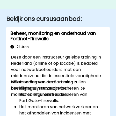
Bekijk ons cursusaanbod:
Beheer, monitoring en onderhoud van
Fortinet-firewalls
21 Uren
Deze door een instructeur geleide training in
Nederland (online of op locatie) is bedoeld
voor netwerkbeheerders met een
middenniveau die de essentiële vaardigheden
willen verwerven om Fortinet-
Na afronding van deze training zullen
beveiligingssystemen te beheren, te
deelnemers in staat zijn tot:
monitoren en onderhouden.
Het configureren en beheren van
FortiGate-firewalls.
Het monitoren van netwerkverkeer en
het afhandelen van incidenten met