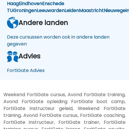
Haag
Eindhoven
Enschede
TU
Groningen
Leeuwarden
Leiden
Maastricht
Nieuwegei
Andere landen
Deze cursussen worden ook in andere landen
gegeven
Advies
FortiGate Advies
Weekend FortiGate cursus, Avond FortiGate training,
Avond FortiGate opleiding FortiGate boot camp,
FortiGate instructeur geleid, Weekend FortiGate
training, Avond FortiGate cursus, FortiGate coaching,
FortiGate instructeur, FortiGate trainer, FortiGate