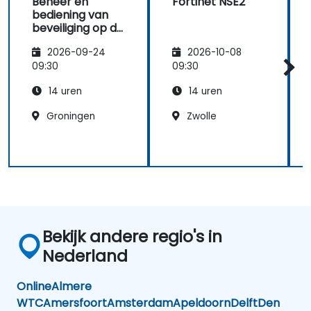
Beheer en
Fortinet NSE2
bediening van
beveiliging op de
Fortigate 600E
2026-09-24
2026-10-08
09:30
09:30
14 uren
14 uren
Groningen
Zwolle
Bekijk andere regio's in
Nederland
Online
Almere
WTC
Amersfoort
Amsterdam
Apeldoorn
Delft
Den