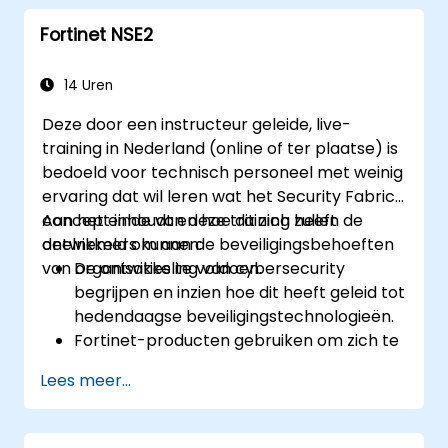
beheren en oplossen in uiteenlopende
Fortinet NSE2
omgevingen.
Fortinet-producten effectief inzetten bij
complexe beveiligingsuitdagingen en -
14 Uren
vereisten.
Deze door een instructeur geleide, live-
training in Nederland (online of ter plaatse) is
bedoeld voor technisch personeel met weinig
ervaring dat wil leren wat het Security Fabric-
concept inhoudt en hoe dit zich heeft
Aan het einde van deze training zullen de
ontwikkeld om aan de beveiligingsbehoeften
deelnemers kunnen:
van organisaties te voldoen.
De ontwikkeling van cybersecurity
begrijpen en inzien hoe dit heeft geleid tot
hedendaagse beveiligingstechnologieën.
Fortinet-producten gebruiken om zich te
beschermen tegen specifieke typen
Lees meer...
cyberdreigingen en -aanvallen.
De integratie- en
automatiseringsmogelijkheden van