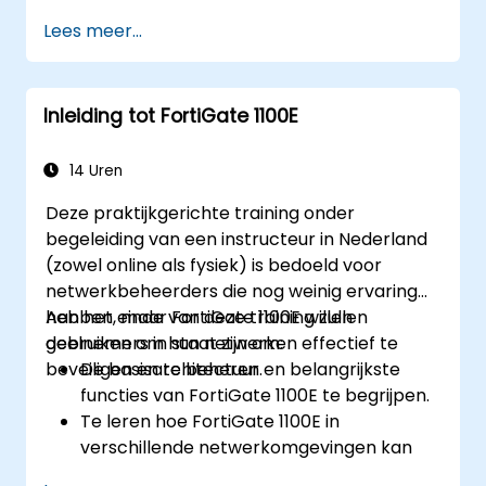
behulp van FortiAnalyzer.
Lees meer...
Het automatiseren van taken en het
beheren van beleidsregels via
FortiManager.
Inleiding tot FortiGate 1100E
Het toepassen van preventieve
onderhoudsstrategieën en het oplossen
van netwerkproblemen.
14 Uren
Deze praktijkgerichte training onder
begeleiding van een instructeur in Nederland
(zowel online als fysiek) is bedoeld voor
netwerkbeheerders die nog weinig ervaring
hebben, maar FortiGate 1100E willen
Aan het einde van deze training zullen
gebruiken om hun netwerken effectief te
deelnemers in staat zijn om:
beveiligen en te beheren.
De basisarchitectuur en belangrijkste
functies van FortiGate 1100E te begrijpen.
Te leren hoe FortiGate 1100E in
verschillende netwerkomgevingen kan
worden geïmplementeerd.