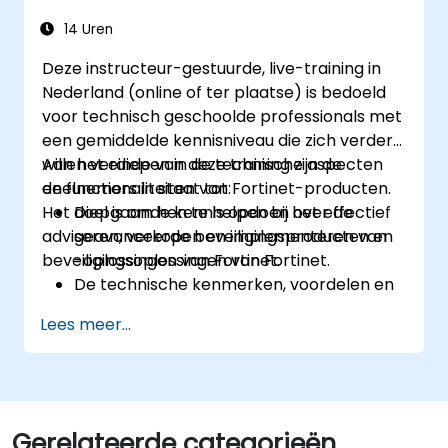
gecoördineerde reactie op
cyberincidenten mogelijk wordt.
14 Uren
Deze instructeur-gestuurde, live-training in
Nederland (online of ter plaatse) is bedoeld
voor technisch geschoolde professionals met
een gemiddelde kennisniveau die zich verder
willen verdiepen in de technische aspecten
Aan het einde van deze training zijn de
en functionaliteiten van Fortinet-producten.
deelnemers in staat tot:
Het doel is om hen te helpen bij het effectief
Diepgaande kennis opdoen over de
adviseren, verkopen en implementeren van
geavanceerde beveiligingsproducten en
beveiligingsoplossingen van Fortinet.
-oplossingen van Fortinet.
De technische kenmerken, voordelen en
toepassingsscenario’s begrijpen van elk
Lees meer...
belangrijk Fortinet-product.
Fortinet-oplossingen configureren,
beheren en oplossen in uiteenlopende
omgevingen.
Fortinet-producten effectief inzetten bij
Gerelateerde categorieën