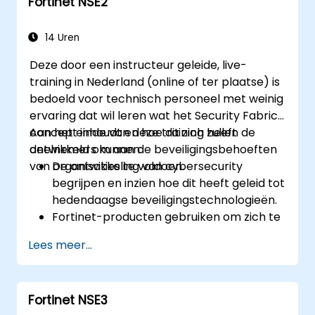
Fortinet NSE2
Meer leren over Fortinet's Security Fabric
en hoe dit helpt om moderne
cybersecurityuitdagingen aan te pakken.
14 Uren
Deze door een instructeur geleide, live-
training in Nederland (online of ter plaatse) is
bedoeld voor technisch personeel met weinig
ervaring dat wil leren wat het Security Fabric-
concept inhoudt en hoe dit zich heeft
Aan het einde van deze training zullen de
ontwikkeld om aan de beveiligingsbehoeften
deelnemers kunnen:
van organisaties te voldoen.
De ontwikkeling van cybersecurity
begrijpen en inzien hoe dit heeft geleid tot
hedendaagse beveiligingstechnologieën.
Fortinet-producten gebruiken om zich te
beschermen tegen specifieke typen
Lees meer...
cyberdreigingen en -aanvallen.
De integratie- en
automatiseringsmogelijkheden van
Fortinet NSE3
Fortinet-oplossingen begrijpen, zodat een