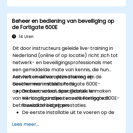
Praktische ervaring op te doen met
basisconfiguratie- en beheertaken.
Veiligheidsbeleid, NAT en VPN's te
Beheer en bediening van beveiliging op
begrijpen.
de Fortigate 600E
Het monitoren en onderhouden van
FortiGate 1100E te leren.
14 Uren
Dit door instructeurs geleide live-training in
Nederland (online of op locatie) richt zich tot
netwerk- en beveiligingsprofessionals met
een gemiddelde mate van kennis, die hun
netwerken willen optimaliseren en
Aan het einde van deze training zijn de
beschermen middels Fortigate 600E-
deelnemers in staat om te:
apparatuur, vooral door gebruik te maken
De kenmerken, specificaties en
van HA-configuraties ter verbetering van
werkingsprincipes van de Fortigate 600E-
betrouwbaarheid en prestaties.
firewall te begrijpen.
De eerste installatie uit te voeren op de
Fortigate 600E, inclusief basisconfiguratie
Lees meer...
zoals het instellen van interfaces, routing