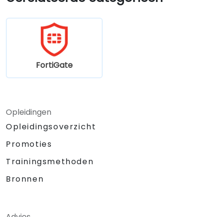
complexe beveiligingsuitdagingen en -
vereisten.
FortiGate
Opleidingen
Opleidingsoverzicht
Promoties
Trainingsmethoden
Bronnen
Advies