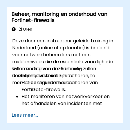
en beginnende firewallbeleidsregels.
Geavanceerde beveiligingsfuncties te
Beheer, monitoring en onderhoud van
configureren en te beheren, waaronder
Fortinet-firewalls
SSL VPN, gebruikersauthenticatie,
antivirus, IPS, webfiltering en anti-
21 Uren
malware, zodat verschillende soorten
Deze door een instructeur geleide training in
netwerkdreigingen kunnen worden
Nederland (online of op locatie) is bedoeld
afgeslagen.
voor netwerkbeheerders met een
Veelvoorkomende problemen in HA-
middenniveau die de essentiële vaardigheden
opstellingen op te lossen en HA-
willen verwerven om Fortinet-
Na afronding van deze training zullen
omgevingen efficiënt te beheren.
beveiligingssystemen te beheren, te
deelnemers in staat zijn tot:
monitoren en onderhouden.
Het configureren en beheren van
FortiGate-firewalls.
Het monitoren van netwerkverkeer en
het afhandelen van incidenten met
behulp van FortiAnalyzer.
Lees meer...
Het automatiseren van taken en het
beheren van beleidsregels via