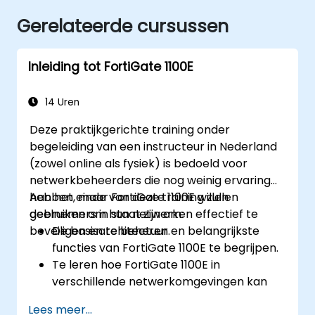
Gerelateerde cursussen
Inleiding tot FortiGate 1100E
14 Uren
Deze praktijkgerichte training onder
begeleiding van een instructeur in Nederland
(zowel online als fysiek) is bedoeld voor
netwerkbeheerders die nog weinig ervaring
hebben, maar FortiGate 1100E willen
Aan het einde van deze training zullen
gebruiken om hun netwerken effectief te
deelnemers in staat zijn om:
beveiligen en te beheren.
De basisarchitectuur en belangrijkste
functies van FortiGate 1100E te begrijpen.
Te leren hoe FortiGate 1100E in
verschillende netwerkomgevingen kan
worden geïmplementeerd.
Lees meer...