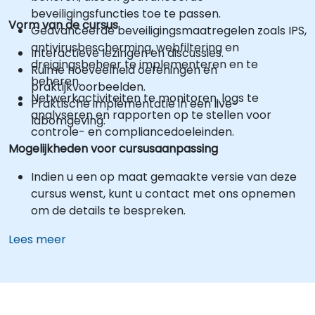
beveiligingsfuncties toe te passen.
Vorm van de cursus
Geavanceerde beveiligingsmaatregelen zoals IPS,
antivirusbescherming, webfiltering en
Interactieve lezingen en discussies.
dreigingsbeheer te implementeren en te
Ruime hoeveelheid oefeningen en
beheren.
praktijkvoorbeelden.
Netwerkactiviteiten te monitoren, logs te
Praktische implementatie in een live-
analyseren en rapporten op te stellen voor
labomgeving.
controle- en compliancedoeleinden.
Mogelijkheden voor cursusaanpassing
Indien u een op maat gemaakte versie van deze
cursus wenst, kunt u contact met ons opnemen
om de details te bespreken.
Lees meer