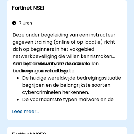
FortiManager.
Fortinet NSE1
Het toepassen van preventieve
onderhoudsstrategieën en het oplossen
van netwerkproblemen.
7 Uren
Deze onder begeleiding van een instructeur
gegeven training (online of op locatie) richt
zich op beginners in het vakgebied
netwerkbeveiliging die willen kennismaken
met cybersecurity en de actuele
Aan het einde van deze cursus zullen
bedreigingen wereldwijd.
deelnemers in staat zijn te:
De huidige wereldwijde bedreigingssituatie
begrijpen en de belangrijkste soorten
cybercriminelen herkennen.
De voornaamste typen malware en de
werking van cyberaanvallen identificeren.
Lees meer...
De basisprincipes van netwerkbeveiliging
en het belang van een meerdelige
beveiligingsbenadering begrijpen.