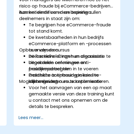
risico op fraude bij eCommerce-bedrijven
kunnen identificeren en beperken.
Aan het einde van deze training zullen
deelnemers in staat zijn om:
Te begrijpen hoe eCommerce-fraude
tot stand komt.
De kwetsbaarheden in hun bedrijfs
eCommerce-platform en -processen
Opbouw van de cursus
te analyseren.
De 'bereidheid' van hun organisatie te
Interactieve lezingen en discussies.
beoordelen om nieuwe anti-
Uitgebreide oefeningen en
fraudemaatregelen in te voeren
praktijkopdrachten.
Geschikte anti-fraudepolicies te
Praktische toepassing in een live-
Mogelijkheden tot cursuscustomisatie
communiceren en te implementeren.
labomgeving.
Voor het aanvragen van een op maat
gemaakte versie van deze training kunt
u contact met ons opnemen om de
details te bespreken.
Lees meer...
n