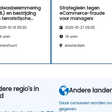
ldwasbelemmering
Strategieën tegen
L) en bestrijding
eCommerce-fraude
 terroristische
voor managers
anciering (CTF)
026-10-13 09:30
2026-10-27 09:30
4 uren
14 uren
mersfoort
Amsterdam
dere regio's in
Andere lande
nd
Deze cursussen worden ook
gegeven