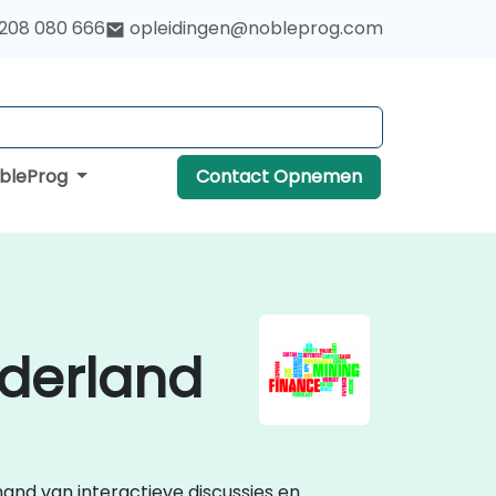
 208 080 666
opleidingen@nobleprog.com
obleProg
Contact Opnemen
ederland
 hand van interactieve discussies en