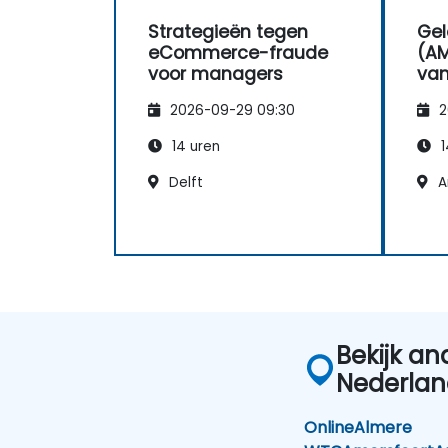
Strategieën tegen
Ge
eCommerce-fraude
(AM
voor managers
van
fin
2026-09-29 09:30
2
14 uren
1
Delft
A
Bekijk an
Nederla
Online
Almere