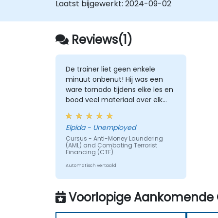
Laatst bijgewerkt:
2024-09-02
beschermen tegen de risico’s van
geldwassen en terroristische
financiering.
Uitleggen hoe een organisatie een
Reviews(1)
doelwit kan worden voor dergelijke
activiteiten, evenals welke ‘rode
vlaggen’ hen kunnen helpen verdachte
De trainer liet geen enkele
of daadwerkelijke criminele
minuut onbenut! Hij was een
handelingen te herkennen, voorkomen
ware tornado tijdens elke les en
en te melden.
bood veel materiaal over elk
Overige belangrijke gebieden binnen d
onderwerp dat hij behandelde.
financiële criminaliteit leren kennen.
Elpida - Unemployed
Cursus - Anti-Money Laundering
(AML) and Combating Terrorist
Financing (CTF)
Automatisch vertaald
Voorlopige Aankomende 