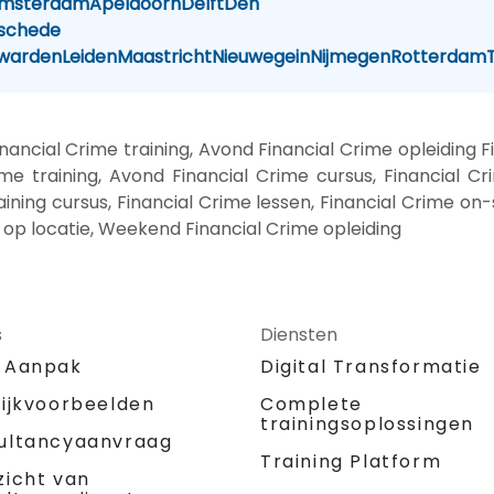
msterdam
Apeldoorn
Delft
Den
schede
warden
Leiden
Maastricht
Nieuwegein
Nijmegen
Rotterdam
ancial Crime training, Avond Financial Crime opleiding 
me training, Avond Financial Crime cursus, Financial Cr
aining cursus, Financial Crime lessen, Financial Crime on-s
 op locatie, Weekend Financial Crime opleiding
s
Diensten
 Aanpak
Digital Transformatie
tijkvoorbeelden
Complete
trainingsoplossingen
ultancyaanvraag
Training Platform
zicht van