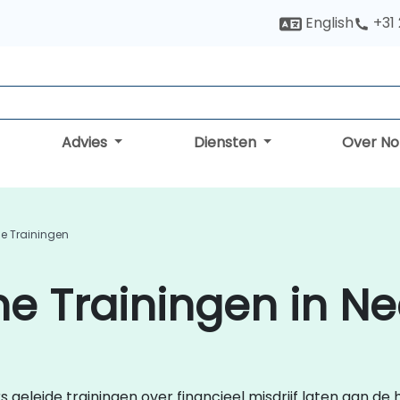
English
+31
Advies
Diensten
Over N
me Trainingen
me Trainingen in N
rs geleide trainingen over financieel misdrijf laten aan de