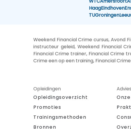
WTC
Amersfoort
A
Haag
Eindhoven
En
TU
Groningen
Leeu
Weekend Financial Crime cursus, Avond Fin
instructeur geleid, Weekend Financial Cri
Financial Crime trainer, Financial Crime tr
Crime een op een training, Financial Crime
Opleidingen
Advie
Opleidingsoverzicht
Onze
Promoties
Prak
Trainingsmethoden
Cons
Bronnen
Over