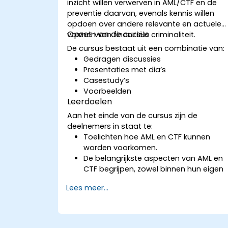
inzicht willen verwerven in AML/CTF en de
preventie daarvan, evenals kennis willen
opdoen over andere relevante en actuele
Opzet van de cursus
vormen van financiële criminaliteit.
De cursus bestaat uit een combinatie van:
Gedragen discussies
Presentaties met dia’s
Casestudy’s
Voorbeelden
Leerdoelen
Aan het einde van de cursus zijn de
deelnemers in staat te:
Toelichten hoe AML en CTF kunnen
worden voorkomen.
De belangrijkste aspecten van AML en
CTF begrijpen, zowel binnen hun eigen
organisatie als in het nationale en
Lees meer...
internationale beleid ter bestrijding
ervan.
Aangeven op welke manieren een
bedrijf en zijn medewerkers zich kunne