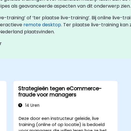
cipes als geavanceerde aspecten van dit onderwerp zien.
ve-training’ of ‘ter plaatse live-training’. Bij online live
teractieve
remote desktop
. Ter plaatse live-training kan
 Nederland plaatsvinden.
r
Strategieën tegen eCommerce-
fraude voor managers
14 Uren
Deze door een instructeur geleide, live
training (online of op locatie) is bedoeld
voor managers die willen leren hoe ze het