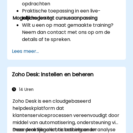
opdrachten
Praktische toepassing in een live-
Mogelijkheden tot cursusaanpassing
labomgeving
Wilt u een op maat gemaakte training?
Neem dan contact met ons op om de
details af te spreken.
Lees meer...
Zoho Desk: Instellen en beheren
14 Uren
Zoho Desk is een cloudgebaseerd
helpdeskplatform dat
klantenserviceprocessen vereenvoudigt door
middel van automatisering, ondersteuning via
meerdere kanalen, ticketbeheer en analyse
Deze praktijkgerichte training onder