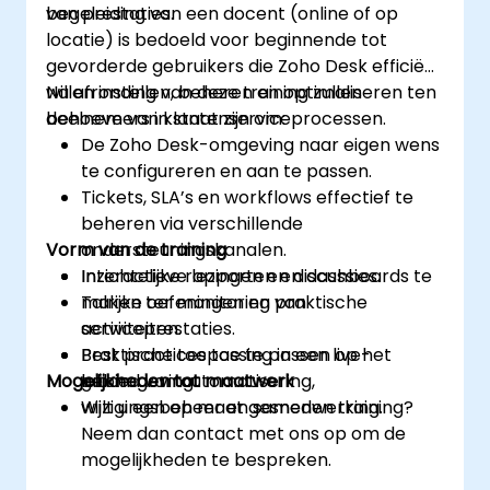
van prestaties.
begeleiding van een docent (online of op
locatie) is bedoeld voor beginnende tot
gevorderde gebruikers die Zoho Desk efficiënt
willen instellen, beheren en optimaliseren ten
Na afronding van deze training zullen
behoeve van klantenserviceprocessen.
deelnemers in staat zijn om:
De Zoho Desk-omgeving naar eigen wens
te configureren en aan te passen.
Tickets, SLA’s en workflows effectief te
beheren via verschillende
Vorm van de training
ondersteuningskanalen.
Inzichtelijke rapporten en dashboards te
Interactieve lezingen en discussies.
maken ter monitoring van
Talrijke oefeningen en praktische
serviceprestaties.
activiteiten.
Best practices toe te passen op het
Praktische toepassing in een live-
Mogelijkheden tot maatwerk
gebied van automatisering,
labomgeving.
wijzigingsbeheer en samenwerking.
Wilt u een op maat gesneden training?
Neem dan contact met ons op om de
mogelijkheden te bespreken.