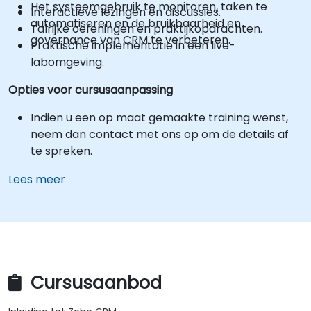
Het systeemgebruik te monitoren, taken te
Interactieve lezingen en discussies.
automatiseren en de bruikbaarheid en
Talrijke oefeningen en praktijkopdrachten.
governance van CRM te verbeteren.
Praktische implementatie in een live-
labomgeving.
Opties voor cursusaanpassing
Indien u een op maat gemaakte training wenst,
neem dan contact met ons op om de details af
te spreken.
Lees meer
Cursusaanbod