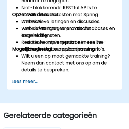
Reactor te begrijpen.
Niet-blokkerende RESTful API’s te
Opzet van de cursus
ontwikkelen en testen met Spring
WebFlux.
Interactieve lezingen en discussies.
WebFlux te integreren met databases en
Veel oefeningen en praktische
externe diensten.
begeleiding.
Reactieve ontwerppatronen toe te
Praktische implementatie in een live-
Mogelijkheden tot cursusaanpassing
passen in echte applicatiescenario’s.
labomgeving.
Wilt u een op maat gemaakte training?
Neem dan contact met ons op om de
details te bespreken.
Lees meer...
Gerelateerde categorieën