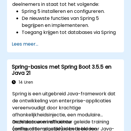
deelnemers in staat tot het volgende:
Spring 5 installeren en configureren.
De nieuwste functies van Spring 5
begrijpen en implementeren.
Toegang krijgen tot databases via Spring
Application.
Lees meer...
Het nieuwe reactieve webframework
WebFlow gebruiken om een applicatie
reactief te maken.
Spring-basics met Spring Boot 3.5.5 en
Een Spring-applicatie integreren met
Java 21
bestaande Java EE-applicaties.
Testen en implementeren van een
14 Uren
enterprise-grade Spring-applicatie.
Spring is een uitgebreid Java-framework dat
de ontwikkeling van enterprise-applicaties
vereenvoudigt door krachtige
afhankelijkheidsinjectie, een modulaire
architectuur en efficiënte
Deze door een instructeur geleide training
configuratiemogelijkheden te bieden.
(online of ter plaatse) is bedoeld voor Java-