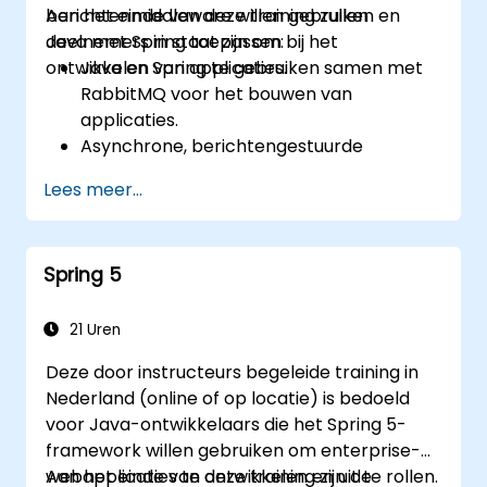
berichtenmiddleware willen gebruiken en
Aan het einde van deze training zullen
Java met Spring toepassen bij het
deelnemers in staat zijn om:
ontwikkelen van applicaties.
Java en Spring te gebruiken samen met
RabbitMQ voor het bouwen van
applicaties.
Asynchrone, berichtengestuurde
systemen te ontwerpen met behulp van
Lees meer...
RabbitMQ.
Wachtrijen, topics, exchanges en
bindingen te maken binnen RabbitMQ.
Spring 5
21 Uren
Deze door instructeurs begeleide training in
Nederland (online of op locatie) is bedoeld
voor Java-ontwikkelaars die het Spring 5-
framework willen gebruiken om enterprise-
webapplicaties te ontwikkelen en uit te rollen.
Aan het einde van deze training zijn de