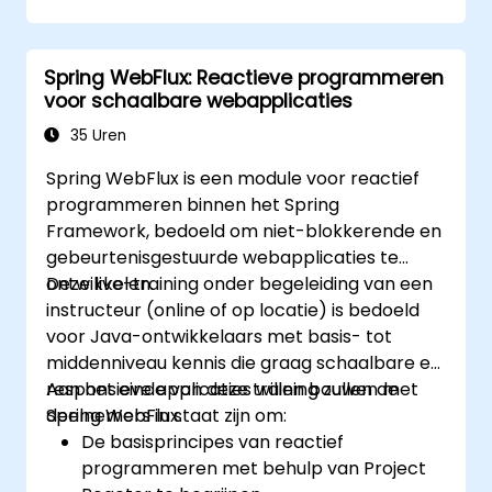
Spring WebFlux: Reactieve programmeren
voor schaalbare webapplicaties
35 Uren
Spring WebFlux is een module voor reactief
programmeren binnen het Spring
Framework, bedoeld om niet-blokkerende en
gebeurtenisgestuurde webapplicaties te
ontwikkelen.
Deze live-training onder begeleiding van een
instructeur (online of op locatie) is bedoeld
voor Java-ontwikkelaars met basis- tot
middenniveau kennis die graag schaalbare en
responsieve applicaties willen bouwen met
Aan het einde van deze training zullen de
Spring WebFlux.
deelnemers in staat zijn om:
De basisprincipes van reactief
programmeren met behulp van Project