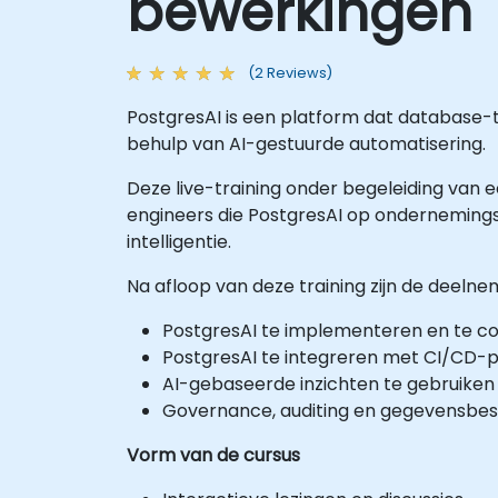
bewerkingen 
(2 Reviews)
PostgresAI is een platform dat database-
behulp van AI-gestuurde automatisering.
Deze live-training onder begeleiding van 
engineers die PostgresAI op ondernemings
intelligentie.
Na afloop van deze training zijn de deelne
PostgresAI te implementeren en te c
PostgresAI te integreren met CI/CD-pi
AI-gebaseerde inzichten te gebruiken 
Governance, auditing en gegevensbe
Vorm van de cursus