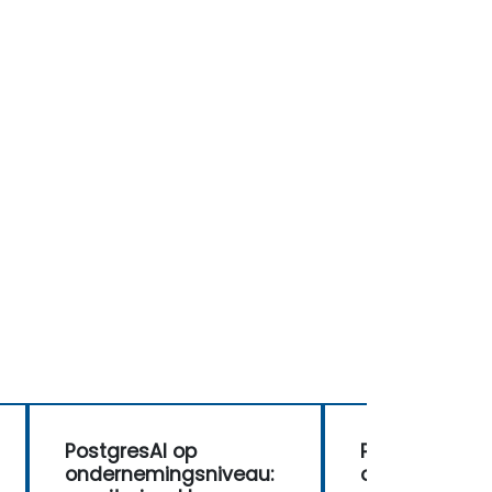
PostgresAI op
PostgresAI op
ondernemingsniveau:
ondernemings