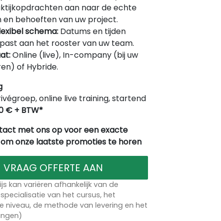
ktijkopdrachten aan naar de echte
 en behoeften van uw project.
lexibel schema:
Datums en tijden
ast aan het rooster van uw team.
at:
Online (live), In-company (bij uw
en) of Hybride.
g
rivégroep, online live training, startend
0 € + BTW*
act met ons op voor een exacte
 om onze laatste promoties te horen
VRAAG OFFERTE AAN
ijs kan variëren afhankelijk van de
specialisatie van het cursus, het
 niveau, de methode van levering en het
lingen)