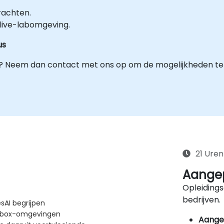
rachten.
 live-labomgeving.
us
g? Neem dan contact met ons op om de mogelijkheden te
21 Uren
Aangep
Opleidings
bedrijven.
sAI begrijpen
ndbox-omgevingen
Aange