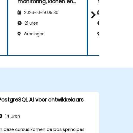
monitoring, klonen en
monitoring, k
AI-gestuurde
AI-gestuurde
2026-10-19 09:30
2026-11-02 09
bewerkingen
bewerkingen
21 uren
21 uren
Groningen
Zwolle
PostgreSQL AI voor ontwikkelaars
14 Uren
In deze cursus komen de basisprincipes