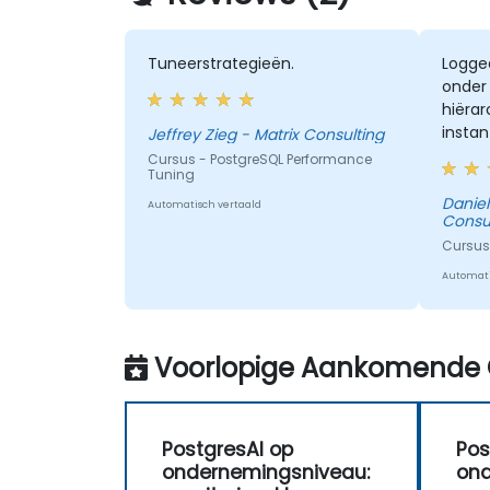
Tuneerstrategieën.
Logge
onder 
hiëra
instan
Jeffrey Zieg - Matrix Consulting
besta
Cursus - PostgreSQL Performance
Tuning
Daniel In
Automatisch vertaald
Consu
Cursus
Automati
Voorlopige Aankomende 
PostgresAI op
Pos
ondernemingsniveau:
ond