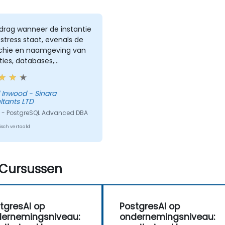
drag wanneer de instantie
stress staat, evenals de
rchie en naamgeving van
ties, databases,
nden, enz.
wood - Sinara
ltants LTD
 - PostgreSQL Advanced DBA
sch vertaald
Cursussen
tgresAI op
PostgresAI op
ernemingsniveau:
ondernemingsniveau: