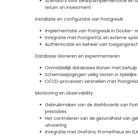
Scenario’s voor bedrijfsimplementatie en d
return on investment
Installatie en configuratie van PostgresAI
Implementatie van PostgresAI in Docker-
Integratie met PostgreSQL en externe ops
Authenticatie en beheer van toegangsrec
Database-kloneren en experimenteren
Onmiddellijk databases klonen met behulp 
Schemawijzigingen veilig testen in tijdelij
CI/CD-processen versnellen met PostgresA
Monitoring en observability
Gebruikmaken van de dashboards van Postgr
prestaties
Het controleren van de gezondheid van g
uitvoering
Integratie met Grafana, Prometheus en EL