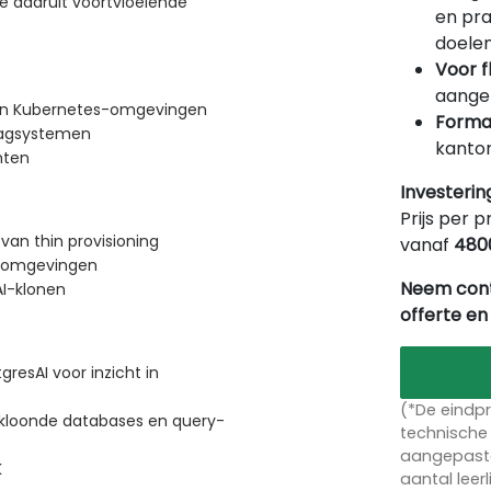
e daaruit voortvloeiende
en pra
doelen
Voor f
aangep
 en Kubernetes-omgevingen
Forma
lagsystemen
kantor
hten
Investerin
Prijs per p
van thin provisioning
vanaf
480
ke omgevingen
Neem cont
I-klonen
offerte en
esAI voor inzicht in
(*De eindpr
ekloonde databases en query-
technische 
aangepaste
K
aantal leer