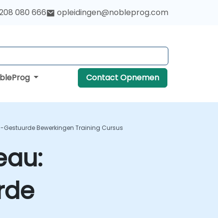
 208 080 666
opleidingen@nobleprog.com
obleProg
Contact Opnemen
AI-Gestuurde Bewerkingen Training Cursus
eau:
rde