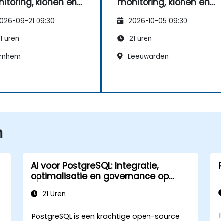
itoring, klonen en
monitoring, klonen en
gestuurde
AI-gestuurde
026-09-21 09:30
2026-10-05 09:30
erkingen
bewerkingen
1 uren
21 uren
rnhem
Leeuwarden
n
AI voor PostgreSQL: Integratie,
optimalisatie en governance op
enterprise-niveau
21 Uren
PostgreSQL is een krachtige open-source