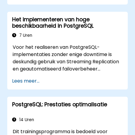
opsporen, de prestaties van de database
monitoren en PostgreSQL zodanig
Het implementeren van hoge
afstemmen op optimale werking.
beschikbaarheid in PostgreSQL
7 Uren
Voor het realiseren van PostgreSQL-
implementaties zonder enige downtime is
deskundig gebruik van Streaming Replication
en geautomatiseerd failoverbeheer
noodzakelijk. In deze cursus komen synchrone
Lees meer...
en asynchrone replicatie, gekaskadeerde
replicatie, archivering van transactielogs, het
maken van basisback-ups en het monitoren
PostgreSQL: Prestaties optimalisatie
van streamingconfiguraties aan bod.
Daarnaast leert u hoe u pgpool-II inzet voor
verbindingspooling, het geautomatiseerd
14 Uren
opzetten van een hoge beschikbaarheid en
Dit trainingsprogramma is bedoeld voor
het waarborgen van betrouwbaarheid van