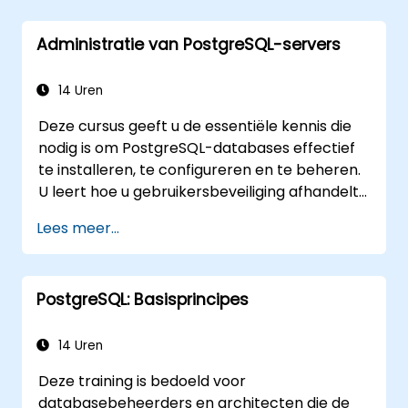
programmeren aan de serverkant en de
interne werking van PostgreSQL. Dankzij de
Administratie van PostgreSQL-servers
praktijkgerichte oefeningen kunnen
databasebeheerders en ontwikkelaars
query’s efficiënt optimaliseren, back-ups
14 Uren
beheren, monitoring instellen en robuuste
Deze cursus geeft u de essentiële kennis die
productieomgevingen opzetten voor
nodig is om PostgreSQL-databases effectief
bedrijfskritische PostgreSQL-implementaties.
te installeren, te configureren en te beheren.
U leert hoe u gebruikersbeveiliging afhandelt,
back-ups maakt en herstelt, logbestanden
Lees meer...
beheert en basisinstellingen optimaliseert. Via
praktische oefeningen voert u daadwerkelijke
administratieve taken uit, waardoor u goed
PostgreSQL: Basisprincipes
voorbereid bent op complexere
onderwerpen zoals prestaties en replicatie.
14 Uren
Deze training is bedoeld voor
databasebeheerders en architecten die de