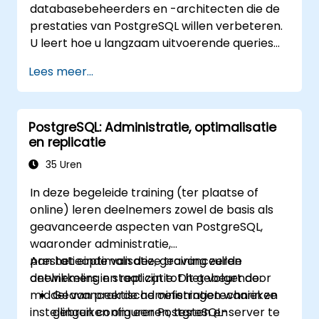
databasebeheerders en -architecten die de
databases in productieomgevingen die zwaar
prestaties van PostgreSQL willen verbeteren.
bevraagd worden door bedrijfsapplicaties.
U leert hoe u langzaam uitvoerende queries
kunt loggen en mogelijke knelpunten daarin
Lees meer...
identificeren. Ook worden de belangrijkste
instellingen besproken die aangepast moeten
worden voor een optimale werking.
PostgreSQL: Administratie, optimalisatie
en replicatie
35 Uren
In deze begeleide training (ter plaatse of
online) leren deelnemers zowel de basis als
geavanceerde aspecten van PostgreSQL,
waaronder administratie,
prestatieoptimalisatie, geavanceerde
Aan het einde van deze training zullen
ontwikkeling en replicatie. Dit gebeurt door
deelnemers in staat zijn tot het volgende:
middel van praktische oefeningen waarin ze
Geavanceerde administratietechnieken
instellingen configureren, testen en
gebruiken om een PostgreSQL-server te