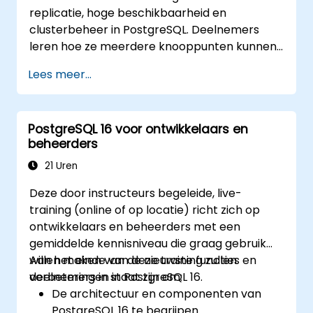
replicatie, hoge beschikbaarheid en
clusterbeheer in PostgreSQL. Deelnemers
leren hoe ze meerdere knooppunten kunnen
opzetten en beheren, automatische failover
Lees meer...
configureren, evenals oplossingen voor load
balancing en verbindingenpooling
implementeren. De cursus omvat
PostgreSQL 16 voor ontwikkelaars en
praktijklaboratoria over replicatie en
beheerders
simulaties van herstelprocessen.
21 Uren
Deze door instructeurs begeleide, live-
training (online of op locatie) richt zich op
ontwikkelaars en beheerders met een
gemiddelde kennisniveau die graag gebruik
willen maken van de nieuwste functies en
Aan het einde van deze training zullen
verbeteringen in PostgreSQL 16.
deelnemers in staat zijn om:
De architectuur en componenten van
PostgreSQL 16 te begrijpen.