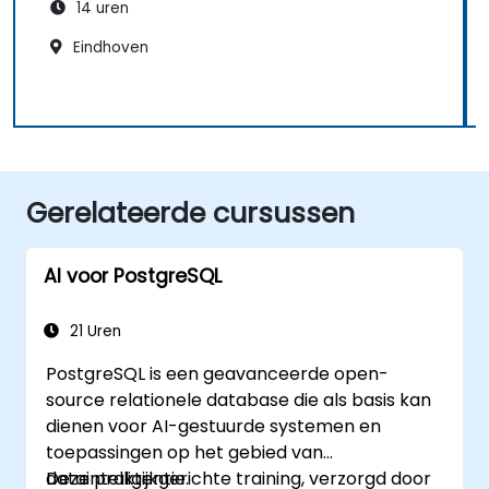
14 uren
Eindhoven
Gerelateerde cursussen
AI voor PostgreSQL
21 Uren
PostgreSQL is een geavanceerde open-
source relationele database die als basis kan
dienen voor AI-gestuurde systemen en
toepassingen op het gebied van
dataintelligentie.
Deze praktijkgerichte training, verzorgd door