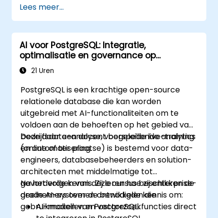
Lees meer...
AI voor PostgreSQL: Integratie,
optimalisatie en governance op
enterprise-niveau
21 Uren
PostgreSQL is een krachtige open-source
relationele database die kan worden
uitgebreid met AI-functionaliteiten om te
voldoen aan de behoeften op het gebied van
bedrijfsdata-analyse, voorspellende analytics
Deze door een docent begeleide live-training
en automatisering.
(online of ter plaatse) is bestemd voor data-
engineers, databasebeheerders en solution-
architecten met middelmatige tot
gevorderde kennis. Zij leren hoe zij enterprise-
Na het volgen van deze cursus beschikken de
grade AI-systemen ontwikkelen die
deelnemers over de benodigde kennis om:
gebruikmaken van PostgreSQL.
AI-modellen en vectorzoekfuncties direct