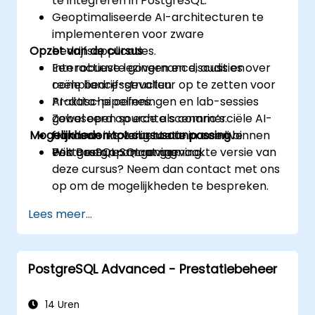
te integreren in PostgreSQL.
Geoptimaliseerde AI-architecturen te
implementeren voor zware
Opzet van de cursus
bedrijfsapplicaties.
Een robuuste governance, audit en
Interactieve lezingen en discussies over
compliance-structuur op te zetten voor
reële bedrijfsgevallen.
AI-data-pipelines.
Praktische oefeningen en lab-sessies
Zowel open source als commerciële AI-
gebaseerd op echte scenario’s.
Mogelijkheden tot cursusaanpassing
frameworks veilig toe te passen binnen
Handson implementatie in een live
een PostgreSQL-omgeving.
PostgreSQL-omgeving.
Wilt u een op maat gemaakte versie van
deze cursus? Neem dan contact met ons
op om de mogelijkheden te bespreken.
Lees meer...
PostgreSQL Advanced - Prestatiebeheer
14 Uren