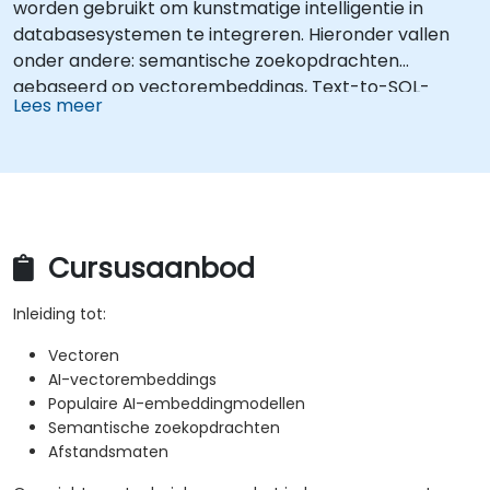
worden gebruikt om kunstmatige intelligentie in
databasesystemen te integreren. Hieronder vallen
onder andere: semantische zoekopdrachten
gebaseerd op vectorembeddings, Text-to-SQL-
Lees meer
querying en Retrieval-Augmented Generation (RAG).
Deelnemers leren hoe ze PgVector en PgAI
installeren, vectorembeddings genereren en inladen,
vectorindexen aanmaken, semantische
zoekopdrachten uitvoeren en RAG implementeren.
Daarnaast ontwikkelen zij Text-to-SQL-applicaties
Cursusaanbod
met behulp van LangChain en de programmeertalen
Python of JavaScript. Demonstraties en
Inleiding tot:
praktijkopdrachten helpen om deze concepten goed
te beheersen.
Vectoren
AI-vectorembeddings
Populaire AI-embeddingmodellen
Semantische zoekopdrachten
Afstandsmaten