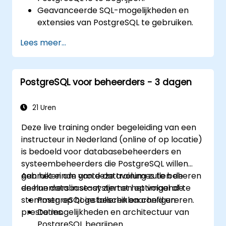
Geavanceerde SQL-mogelijkheden en
extensies van PostgreSQL te gebruiken.
Beste beveiligingspraktijken en
Lees meer...
toegangscontroles toe te passen.
Databasebeheertaken uit te voeren,
waaronder back-ups maken, herstellen
PostgreSQL voor beheerders - 3 dagen
en bewaking.
De databaseprestaties te optimaliseren
door afstemming en
21 Uren
indexeringstrategieën toe te passen.
Deze live training onder begeleiding van een
Gebruik te maken van ingebouwde
instructeur in Nederland (online of op locatie)
hulpmiddelen van PostgreSQL voor hoge
is bedoeld voor databasebeheerders en
beschikbaarheid en replicatie.
systeembeheerders die PostgreSQL willen
PostgreSQL te integreren met moderne
gebruiken om grote datavolumes te beheren
Aan het einde van deze training zullen de
applicatieontwikkelingsframeworks.
en hun database-systemen optimaal af te
deelnemers in staat zijn tot het volgende:
stemmen op hoge beschikbaarheid en
PostgreSQL installeren en configureren.
prestaties.
De mogelijkheden en architectuur van
PostgreSQL begrijpen.