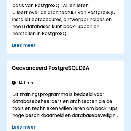
basis van PostgreSQL willen leren.
U leert over de architectuur van PostgreSQL,
installatieprocedures, ontwerpprincipes en
hoe u databases kunt back-uppen en
herstellen in PostgreSQL.
Lees meer...
Geavanceerd PostgreSQL DBA
14 Uren
Dit trainingsprogramma is bedoeld voor
databasebeheerders en architecten die de
tools en technieken willen leren om back-ups,
hoge beschikbaarheid en databasebeveiliging
in PostgreSQL te implementeren.
Lees meer...
Ook leert u hoe u trage queries kunt