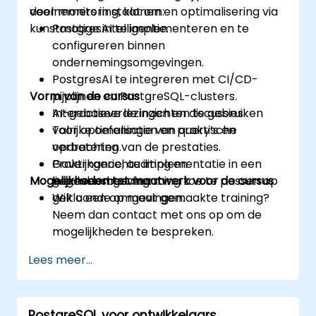
voor monitoring, klonen en optimalisering via
deelnemers in staat om:
kunstmatige intelligentie.
PostgresAI te implementeren en te
configureren binnen
ondernemingsomgevingen.
PostgresAI te integreren met CI/CD-
Vorm van de cursus
pijplijnen en PostgreSQL-clusters.
AI-gebaseerde inzichten te gebruiken
Interactieve lezingen en discussies.
voor optimalisatie van query’s en
Talrijke oefeningen en praktische
verbetering van de prestaties.
opdrachten.
Governance, auditing en
Praktijkgerichte implementatie in een
Mogelijkheden tot maatwerk voor de cursus
gegevensbescherming toe te passen op
live-labomgeving.
gekloonde omgevingen.
Wilt u een op maat gemaakte training?
Neem dan contact met ons op om de
mogelijkheden te bespreken.
Lees meer...
PostgreSQL voor ontwikkelaars