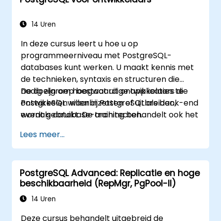
14 Uren
In deze cursus leert u hoe u op
programmeerniveau met PostgreSQL-
databases kunt werken. U maakt kennis met
de technieken, syntaxis en structuren die
nodig zijn om hoogwaardige applicaties te
De doelgroep bestaat uit ontwikkelaars die
ontwikkelen waarbij PostgreSQL als back-end
PostgreSQL willen inzetten of uitbreiden,
wordt gebruikt. De training behandelt ook het
evenals database-architecten.
optimaliseren van SQL, inclusief de beste
Lees meer...
praktijken voor het schrijven van efficiënte
query’s.
PostgreSQL Advanced: Replicatie en hoge
beschikbaarheid (RepMgr, PgPool-II)
14 Uren
Deze cursus behandelt uitgebreid de