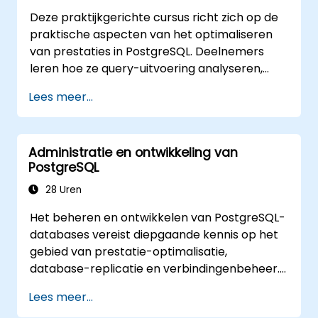
Deze praktijkgerichte cursus richt zich op de
praktische aspecten van het optimaliseren
van prestaties in PostgreSQL. Deelnemers
leren hoe ze query-uitvoering analyseren,
indexering verbeteren, geheugen- en
Lees meer...
systeeminstellingen aanpassen, en
werkbelasting effectief monitoren. Door
middel van reële situaties en live-oefeningen
Administratie en ontwikkeling van
leren zij hoe zowel op database- als
PostgreSQL
systeemniveau knelpunten kunnen worden
geïdentificeerd en opgelost.
28 Uren
Het beheren en ontwikkelen van PostgreSQL-
databases vereist diepgaande kennis op het
gebied van prestatie-optimalisatie,
database-replicatie en verbindingenbeheer.
Deze cursus behandelt serveradministratie,
Lees meer...
de basisprincipes van SQL, clientinterfaces,