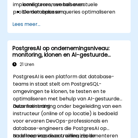
implementeren, evenals eventuele
configureren en beheren.
problemen oplossen.
De database en queries optimaliseren
voor maximale prestaties.
Lees meer...
Een PostgreSQL-server repliceren en
schalen.
PostgresAI op ondernemingsniveau:
monitoring, klonen en AI-gestuurde
bewerkingen
21 Uren
PostgresAI is een platform dat database-
teams in staat stelt om PostgreSQL-
omgevingen te klonen, te testen en te
optimaliseren met behulp van AI-gestuurde
automatisering.
Deze live-training onder begeleiding van een
instructeur (online of op locatie) is bedoeld
voor ervaren DevOps-professionals en
database-engineers die PostgresAI op
ondernemingsniveau willen implementeren
Na afloop van deze training zijn de