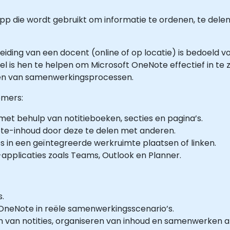
e-app die wordt gebruikt om informatie te ordenen, te d
eiding van een docent (online of op locatie) is bedoeld v
is hen te helpen om Microsoft OneNote effectief in te ze
en van samenwerkingsprocessen.
emers:
met behulp van notitieboeken, secties en pagina’s.
e-inhoud door deze te delen met anderen.
s in een geïntegreerde werkruimte plaatsen of linken.
pplicaties zoals Teams, Outlook en Planner.
s.
OneNote in reële samenwerkingsscenario’s.
n van notities, organiseren van inhoud en samenwerken a