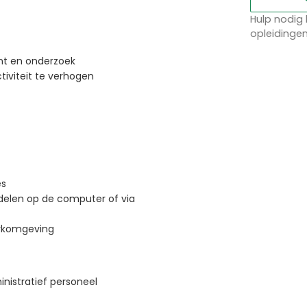
Hulp nodig 
opleidinge
t en onderzoek
iviteit te verhogen
es
delen op de computer of via
erkomgeving
inistratief personeel