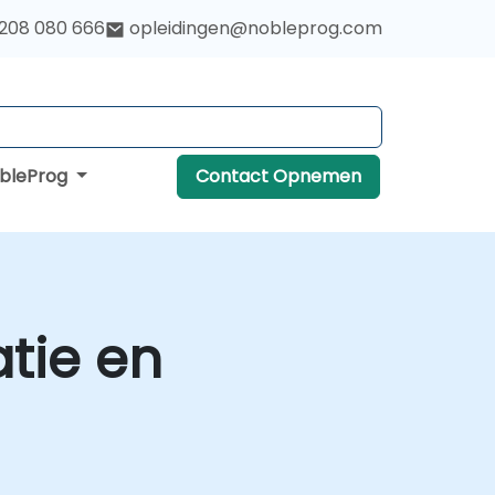
 208 080 666
opleidingen@nobleprog.com
obleProg
Contact Opnemen
tie en