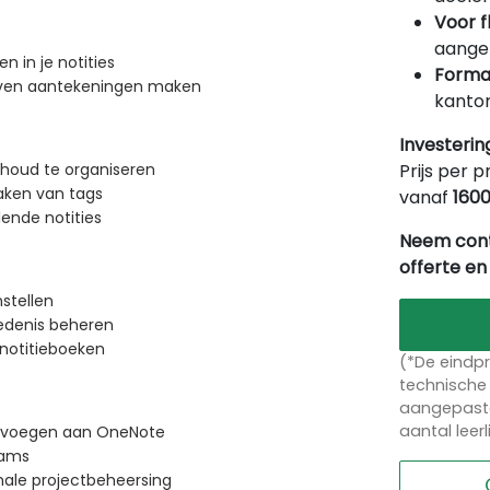
Voor f
aangep
n in je notities
Forma
even aantekeningen maken
kantor
Investerin
Prijs per p
nhoud te organiseren
aken van tags
vanaf
160
ende notities
Neem cont
offerte en
stellen
iedenis beheren
mnotitieboeken
(*De eindpr
technische 
aangepaste
aantal leer
toevoegen aan OneNote
eams
male projectbeheersing