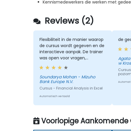
Kennismedewerkers die werken met gedee
Reviews (2)
Flexibiliteit in de manier waarop
de ged
de cursus wordt gegeven en de
interactieve aanpak. De trainer
was open voor vragen,
Agata
w Kro
verduidelijkte twijfels duidelijk en
nam ook suggesties van de
Cursus 
poziom
deelnemers tijdens de sessies in
Soundarya Mohan - Mizuho
Bank Europe N.V.
overweging. De training was
Automati
goed gestructureerd en
Cursus - Financial Analysis in Excel
informatief.
Automatisch vertaald
Voorlopige Aankomende 