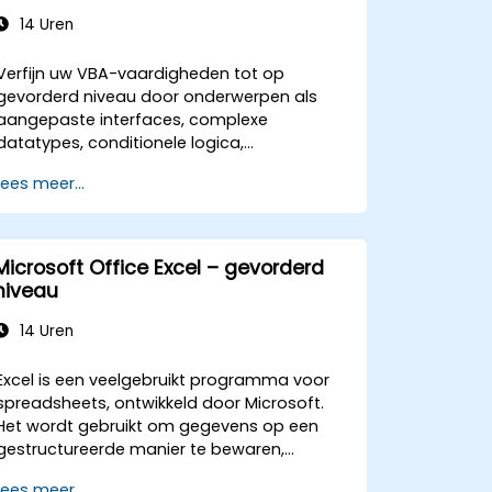
14 Uren
Verfijn uw VBA-vaardigheden tot op
gevorderd niveau door onderwerpen als
aangepaste interfaces, complexe
datatypes, conditionele logica,
lusconstructies en professionele debug-
Lees meer...
technieken te behandelen. Deze
praktijkgerichte Excel VBA-training richt zich
op robuust foutbeheer, optimalisatie van
prestaties, het maken van eigen UserForms
Microsoft Office Excel – gevorderd
en het automatiseren van workflows via
niveau
reële oefeningen – waarmee een brug
wordt geslagen tussen eenvoudige
14 Uren
macro’s en geavanceerde
automatiseringsoplossingen voor data-
Excel is een veelgebruikt programma voor
analisten, rapportageprofessionals en
spreadsheets, ontwikkeld door Microsoft.
zakelijke gebruikers die behoefte hebben
Het wordt gebruikt om gegevens op een
aan krachtige
gestructureerde manier te bewaren,
spreadsheetfunctionaliteiten.
ordenen en analyseren. Hieronder volgen
Lees meer...