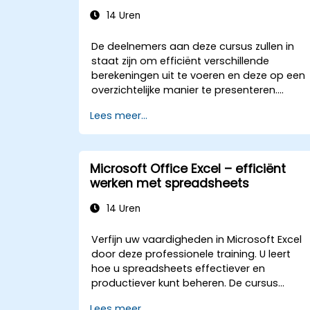
14 Uren
De deelnemers aan deze cursus zullen in
staat zijn om efficiënt verschillende
berekeningen uit te voeren en deze op een
overzichtelijke manier te presenteren.
Daarnaast leren ze meerdere technieken
Lees meer...
toepassen die het maken van
spreadsheets vergemakkelijken en
versnellen, evenals hoe ze berekeningen en
resultaten kunnen beschermen tegen
Microsoft Office Excel – efficiënt
onbevoegde personen.
werken met spreadsheets
14 Uren
Verfijn uw vaardigheden in Microsoft Excel
door deze professionele training. U leert
hoe u spreadsheets effectiever en
productiever kunt beheren. De cursus
behandelt onder andere het bewerken van
Lees meer...