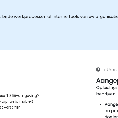
it bij de werkprocessen of interne tools van uw organis
7 Uren
Aangep
Opleidings
bedrijven.
rosoft 365-omgeving?
ktop, web, mobiel)
Aange
et verschil?
en pra
doelen