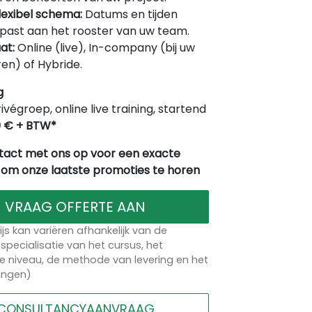
lexibel schema:
Datums en tijden
ast aan het rooster van uw team.
at:
Online (live), In-company (bij uw
en) of Hybride.
g
rivégroep, online live training, startend
0 € + BTW*
act met ons op voor een exacte
 om onze laatste promoties te horen
VRAAG OFFERTE AAN
ijs kan variëren afhankelijk van de
specialisatie van het cursus, het
 niveau, de methode van levering en het
lingen)
CONSULTANCYAANVRAAG