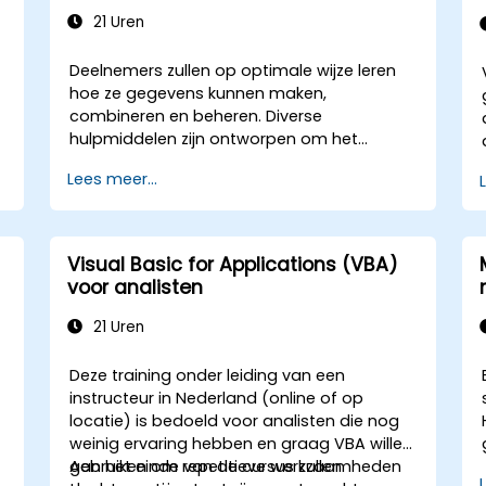
21 Uren
Deelnemers zullen op optimale wijze leren
hoe ze gegevens kunnen maken,
combineren en beheren. Diverse
hulpmiddelen zijn ontworpen om het
werkproces te versnellen; ze besparen
Lees meer...
aanzienlijk tijd ten opzichte van de
gangbare methoden en stellen u in staat
een applicatie te ontwerpen die nieuwe
taken kan uitvoeren.
Visual Basic for Applications (VBA)
voor analisten
21 Uren
Deze training onder leiding van een
instructeur in Nederland (online of op
locatie) is bedoeld voor analisten die nog
weinig ervaring hebben en graag VBA willen
gebruiken om repetitieve werkzaamheden
Aan het einde van de cursus zullen