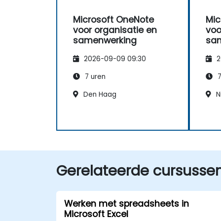
Microsoft OneNote
Mic
voor organisatie en
voo
samenwerking
sa
2026-09-09 09:30
2
7 uren
7
Den Haag
N
Gerelateerde cursusse
Werken met spreadsheets in
Microsoft Excel