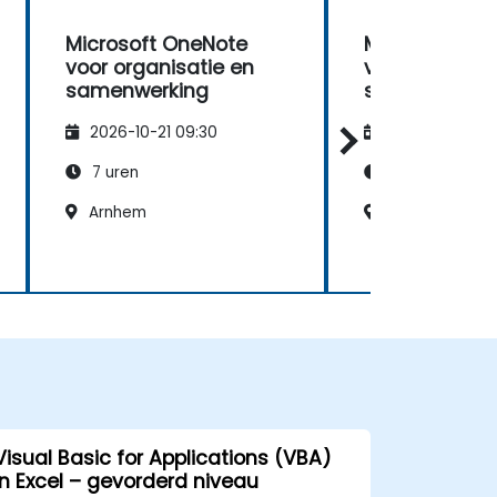
Microsoft OneNote
Microsoft On
voor organisatie en
voor organisa
samenwerking
samenwerkin
2026-10-21 09:30
2026-11-04 09
7 uren
7 uren
Arnhem
Leeuwarden
Visual Basic for Applications (VBA)
in Excel – gevorderd niveau