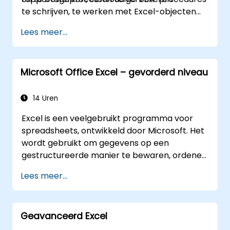
mogelijkheden van Microsoft Excel om betere
te schrijven, te werken met Excel-objecten
beslissingen te nemen en de productiviteit op
voor rapportage en
het werk te verhogen.
Lees meer...
basisautomatiseringsoplossingen te
debuggen.
Microsoft Office Excel – gevorderd niveau
14 Uren
Excel is een veelgebruikt programma voor
spreadsheets, ontwikkeld door Microsoft. Het
wordt gebruikt om gegevens op een
gestructureerde manier te bewaren, ordenen
en analyseren. Hieronder volgen enkele
Lees meer...
belangrijke kenmerken van Excel: 1.
Spreadsheets: Het bestaat uit verschillende
werkbladen; elk werkblad is een raster van
Geavanceerd Excel
cellen gerangschikt in rijen en kolommen. U
kunt meerdere werkbladen binnen één