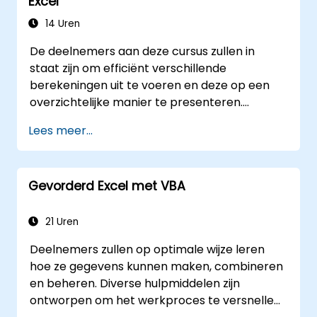
Excel
14 Uren
De deelnemers aan deze cursus zullen in
staat zijn om efficiënt verschillende
berekeningen uit te voeren en deze op een
overzichtelijke manier te presenteren.
Daarnaast leren ze meerdere technieken
Lees meer...
toepassen die het maken van spreadsheets
vergemakkelijken en versnellen, evenals hoe
ze berekeningen en resultaten kunnen
Gevorderd Excel met VBA
beschermen tegen onbevoegde personen.
21 Uren
Deelnemers zullen op optimale wijze leren
hoe ze gegevens kunnen maken, combineren
en beheren. Diverse hulpmiddelen zijn
ontworpen om het werkproces te versnellen;