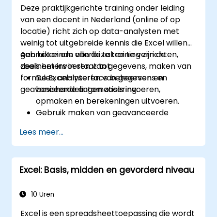
Deze praktijkgerichte training onder leiding
van een docent in Nederland (online of op
locatie) richt zich op data-analysten met
weinig tot uitgebreide kennis die Excel willen
gebruiken om allerlei taken te verrichten,
Aan het einde van deze training zijn de
zoals het invoeren van gegevens, maken van
deelnemers in staat tot:
formules, analyseren van gegevens en
De Excel-interface beheersen en
geavanceerde automatisering.
basishandelingen zoals invoeren,
opmaken en berekeningen uitvoeren.
Gebruik maken van geavanceerde
formules, functies en voorwaardelijke
Lees meer...
opmaak bij data-analyse.
Pivot-tables en grafieken creëren en
beheren om gegevens visueel weer te
Excel: Basis, midden en gevorderd niveau
geven.
Hulpmiddelen zoals Power Query en
Power Pivot inzetten bij
10 Uren
analysewerkzaamheden.
Excel is een spreadsheettoepassing die wordt