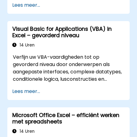
ze besparen aanzienlijk tijd ten opzichte van
Lees meer...
de gangbare methoden en stellen u in staat
een applicatie te ontwerpen die nieuwe taken
kan uitvoeren.
Visual Basic for Applications (VBA) in
Excel – gevorderd niveau
14 Uren
Verfijn uw VBA-vaardigheden tot op
gevorderd niveau door onderwerpen als
aangepaste interfaces, complexe datatypes,
conditionele logica, lusconstructies en
professionele debug-technieken te
Lees meer...
behandelen. Deze praktijkgerichte Excel VBA-
training richt zich op robuust foutbeheer,
optimalisatie van prestaties, het maken van
Microsoft Office Excel – efficiënt werken
eigen UserForms en het automatiseren van
met spreadsheets
workflows via reële oefeningen – waarmee
een brug wordt geslagen tussen eenvoudige
14 Uren