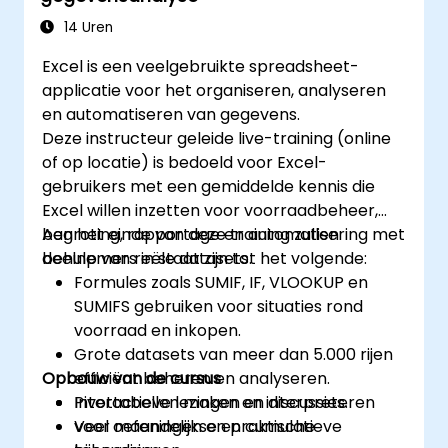
Herbruikbare sjablonen maken voor
rapportage, voortgangsmonitoring en
14 Uren
projectbeheer.
Excel is een veelgebruikte spreadsheet-
applicatie voor het organiseren, analyseren
en automatiseren van gegevens.
Deze instructeur geleide live-training (online
of op locatie) is bedoeld voor Excel-
gebruikers met een gemiddelde kennis die
Excel willen inzetten voor voorraadbeheer,
begroting, rapportage en automatisering met
Aan het einde van deze training zullen
behulp van reële datasets.
deelnemers in staat zijn tot het volgende:
Formules zoals SUMIF, IF, VLOOKUP en
SUMIFS gebruiken voor situaties rond
voorraad en inkopen.
Grote datasets van meer dan 5.000 rijen
Opbouw van de cursus
efficiënt beheren en analyseren.
Pivottabellen maken en interpreteren
Interactieve lezingen en discussies.
voor maandelijkse en cumulatieve
Veel oefeningen en praktische