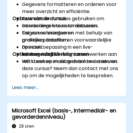
Gegevens formatteren en ordenen voor
meer overzicht en efficiëntie.
Opbouw van de cursus
Formules en functies gebruiken om
berekeningen te automatiseren.
Interactieve lessen en discussies.
Gegevens visualiseren met behulp van
Tal van oefeningen en
grafieken, tabellen en voorwaardelijke
praktijkopdrachten.
opmaak.
Directe toepassing in een live-
Opties voor maatwerkcursussen
In Microsoft 365 veilig samenwerken aan
labomgeving.
werkboeken en deze delen met anderen.
Wilt u een op maat gemaakte versie van
deze cursus? Neem dan contact met ons
op om de mogelijkheden te bespreken.
Lees meer...
Microsoft Excel (basis-, intermediair- en
gevorderdenniveau)
28 Uren