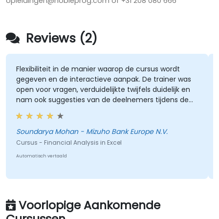
opleidingen@nobleprog.com of +31 208 080 666
Reviews (2)
Flexibiliteit in de manier waarop de cursus wordt
gegeven en de interactieve aanpak. De trainer was
open voor vragen, verduidelijkte twijfels duidelijk en
nam ook suggesties van de deelnemers tijdens de
sessies in overweging. De training was goed
gestructureerd en informatief.
Soundarya Mohan - Mizuho Bank Europe N.V.
Cursus - Financial Analysis in Excel
Automatisch vertaald
Voorlopige Aankomende
Cursussen