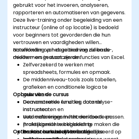
Taakautomatisering met behulp van
gebruikt voor het invoeren, analyseren,
macros en VBA voor een efficiëntere
rapporteren en automatiseren van gegevens.
workflow.
Deze live-training onder begeleiding van een
instructeur (online of op locatie) is bedoeld
voor beginners tot gevorderden die hun
vertrouwen en vaardigheden willen
ontwikkelen op het gebied van de basis-,
Na afronding van deze training zullen de
midden- en geavanceerde functies van Excel.
deelnemers in staat zijn om:
Zelfverzekerd te werken met
spreadsheets, formules en opmaak.
De middenniveau-tools zoals tabellen,
grafieken en conditionele logica te
Opbouw van de cursus
gebruiken.
Geavanceerde functies, datanalyse-
Demonstraties en uitleg door de
instrumenten en
instructeur.
automatiseringsmethoden toe te passen.
Veel oefeningen in het werkboek en
Professionele werkbladen te maken die
praktijkgerichte begeleiding.
Opties voor cursuscustomisatie
ondersteunend zijn voor zakelijke
Praktische labactiviteiten gebaseerd op