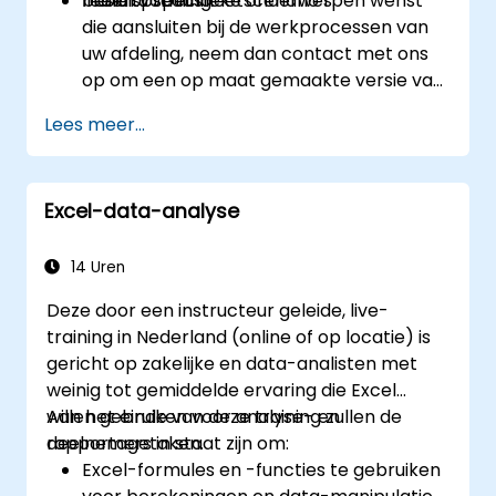
besluitvorming.
reële spreadsheetscenario’s.
Indien u specifieke onderwerpen wenst
die aansluiten bij de werkprocessen van
uw afdeling, neem dan contact met ons
op om een op maat gemaakte versie van
deze cursus te regelen.
Lees meer...
Excel-data-analyse
14 Uren
Deze door een instructeur geleide, live-
training in Nederland (online of op locatie) is
gericht op zakelijke en data-analisten met
weinig tot gemiddelde ervaring die Excel
willen gebruiken voor analyse- en
Aan het einde van deze training zullen de
rapportagetaken.
deelnemers in staat zijn om:
Excel-formules en -functies te gebruiken