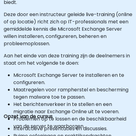
biedt.
Deze door een instructeur geleide live-training (online
of op locatie) richt zich op IT-professionals met een
gemiddelde kennis die Microsoft Exchange Server
willen installeren, configureren, beheren en
probleemoplossen.
Aan het einde van deze training zijn de deelnemers in
staat om het volgende te doen:
Microsoft Exchange Server te installeren en te
configureren.
Maatregelen voor rampherstel en bescherming
tegen malware toe te passen.
Het berichtenverkeer in te stellen en een
migratie naar Exchange Online uit te voeren.
Opzet van de cursus
Problemen op te lossen en de beschikbaarheid
van de server te waarborgen.
Interactieve presentaties en discussies.
Ruime oefeningen en praktijkopdrachten.