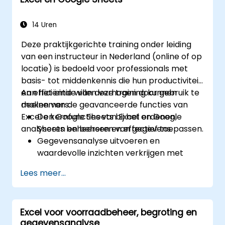
markttrends te identificeren, financiële
voorspellingsmodellen op te stellen en het
volledige analytische hulpmiddelenpakket
14 Uren
van Excel te gebruiken voor complexe
Deze praktijkgerichte training onder leiding
berekeningen en rapportage.
van een instructeur in Nederland (online of op
locatie) is bedoeld voor professionals met
basis- tot middenkennis die hun productiviteit
en efficiëntie willen verhogen door gebruik te
Aan het einde van deze training kunnen
maken van de geavanceerde functies van
deelnemers:
Excel en Google Sheets bij het ordenen,
De kernfuncties van Excel en Google
analyseren en beheren van gegevens.
Sheets beheersen en effectief toepassen.
Gegevensanalyse uitvoeren en
waardevolle inzichten verkrijgen met
behulp van geavanceerde technieken in
Lees meer...
spreadsheets.
In real-time samenwerken via Google
Sheets voor naadloze
Excel voor voorraadbeheer, begroting en
teamwerkzaamheden.
gegevensanalyse