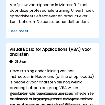
macro’s en geavanceerde
Verfijn uw vaardigheden in Microsoft Excel
automatiseringsoplossingen voor data-
door deze professionele training. U leert hoe u
analisten, rapportageprofessionals en
spreadsheets effectiever en productiever
zakelijke gebruikers die behoefte hebben aan
kunt beheren. De cursus behandelt onder
krachtige spreadsheetfunctionaliteiten.
andere het bewerken van werkbladen, het
Lees meer...
beheer van werkboeken, het opstellen van
complexe formules met behulp van krachtige
functies, het formatteren van cellen, het
Visual Basic for Applications (VBA) voor
maken van professionele grafieken en
analisten
diagrammen, het werken met PivotTables en
datalijsten, evenals het gebruik van grafische
21 Uren
objecten. Deze training is ideaal voor
Deze training onder leiding van een
bedrijfsanalisten, accountants, data-experts
instructeur in Nederland (online of op locatie)
en kantoorpersoneel die hun Excel-
is bedoeld voor analisten die nog weinig
vaardigheden van een gemiddeld naar een
ervaring hebben en graag VBA willen
expertniveau willen brengen. Ontwikkel uw
gebruiken om repetitieve werkzaamheden te
Aan het einde van de cursus zullen
analytisch vermogen, stroomlijn
automatiseren, gegevens te ordenen en hun
deelnemers in staat zijn macros op te nemen
rapportageprocessen en ontgrendel alle
rapportageprocessen te verbeteren.
en te bewerken, eenvoudige VBA-procedures