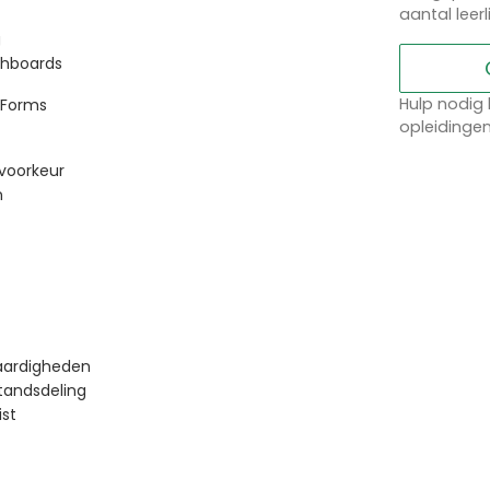
aantal leer
g
shboards
Hulp nodig 
 Forms
opleidinge
voorkeur
n
aardigheden
tandsdeling
ist