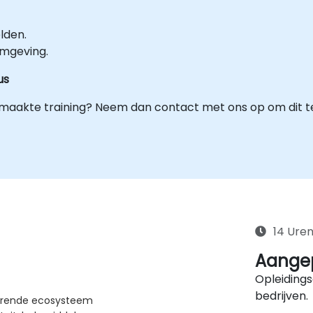
lden.
omgeving.
us
maakte training? Neem dan contact met ons op om dit t
14 Ure
Aangep
Opleidings
bedrijven.
horende ecosysteem