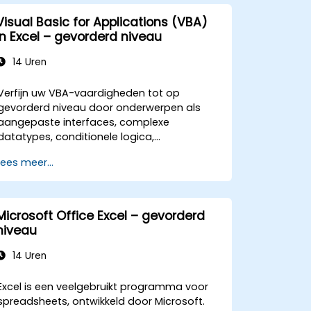
Visual Basic for Applications (VBA)
in Excel – gevorderd niveau
14 Uren
Verfijn uw VBA-vaardigheden tot op
gevorderd niveau door onderwerpen als
aangepaste interfaces, complexe
datatypes, conditionele logica,
lusconstructies en professionele debug-
Lees meer...
technieken te behandelen. Deze
praktijkgerichte Excel VBA-training richt zich
op robuust foutbeheer, optimalisatie van
prestaties, het maken van eigen UserForms
Microsoft Office Excel – gevorderd
en het automatiseren van workflows via
niveau
reële oefeningen – waarmee een brug
wordt geslagen tussen eenvoudige
14 Uren
macro’s en geavanceerde
automatiseringsoplossingen voor data-
Excel is een veelgebruikt programma voor
analisten, rapportageprofessionals en
spreadsheets, ontwikkeld door Microsoft.