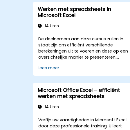
Werken met spreadsheets in
Microsoft Excel
14 Uren
De deelnemers aan deze cursus zullen in
staat zijn om efficiënt verschillende
berekeningen uit te voeren en deze op een
overzichtelijke manier te presenteren.
Daarnaast leren ze meerdere technieken
Lees meer...
toepassen die het maken van
spreadsheets vergemakkelijken en
versnellen, evenals hoe ze berekeningen en
resultaten kunnen beschermen tegen
Microsoft Office Excel – efficiënt
onbevoegde personen.
werken met spreadsheets
14 Uren
Verfijn uw vaardigheden in Microsoft Excel
door deze professionele training. U leert