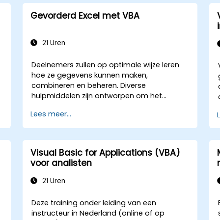
Gevorderd Excel met VBA
21 Uren
Deelnemers zullen op optimale wijze leren
hoe ze gegevens kunnen maken,
combineren en beheren. Diverse
hulpmiddelen zijn ontworpen om het
werkproces te versnellen; ze besparen
Lees meer...
aanzienlijk tijd ten opzichte van de
gangbare methoden en stellen u in staat
een applicatie te ontwerpen die nieuwe
taken kan uitvoeren.
Visual Basic for Applications (VBA)
voor analisten
21 Uren
Deze training onder leiding van een
instructeur in Nederland (online of op