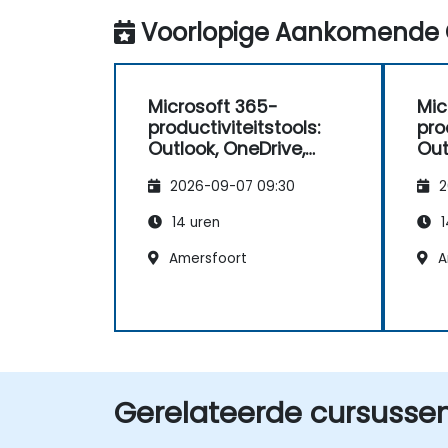
Voorlopige Aankomende 
Microsoft 365-
Mic
productiviteitstools:
pro
Outlook, OneDrive,
Out
Teams, Planner en
Tea
2026-09-07 09:30
2
Forms
Fo
14 uren
1
Amersfoort
A
Gerelateerde cursusse