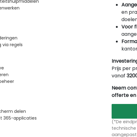
teitshulpmiddelen
Aange
menwerken
en pra
doelen
Voor f
aangep
deringen
Forma
 via regels
kantor
Investerin
Prijs per p
ve
eren
vanaf
320
beheer
Neem cont
offerte en
cherm delen
t 365-applicaties
(*De eindpr
technische 
aangepaste