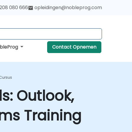
 208 080 666
opleidingen@nobleprog.com
obleProg
Contact Opnemen
 Cursus
s: Outlook,
ms Training