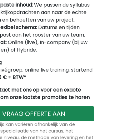
paste inhoud:
We passen de syllabus
ktijkopdrachten aan naar de echte
 en behoeften van uw project.
lexibel schema:
Datums en tijden
ast aan het rooster van uw team.
at:
Online (live), In-company (bij uw
en) of Hybride.
g
rivégroep, online live training, startend
0 € + BTW*
act met ons op voor een exacte
 om onze laatste promoties te horen
VRAAG OFFERTE AAN
ijs kan variëren afhankelijk van de
specialisatie van het cursus, het
 niveau, de methode van levering en het