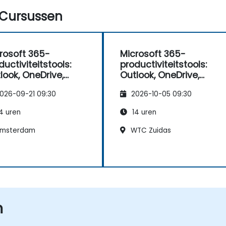
Cursussen
rosoft 365-
Microsoft 365-
ductiviteitstools:
productiviteitstools:
look, OneDrive,
Outlook, OneDrive,
ms, Planner en
Teams, Planner en
026-09-21 09:30
2026-10-05 09:30
rms
Forms
4 uren
14 uren
msterdam
WTC Zuidas
n