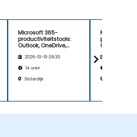
Microsoft 365-
Microsoft 36
productiviteitstools:
productiviteit
Outlook, OneDrive,
Outlook, OneD
Teams, Planner en
Teams, Plann
2026-10-19 09:30
2026-11-02 09
Forms
Forms
14 uren
14 uren
Sloterdijk
Amstelveen